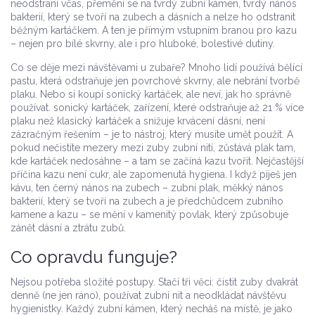
neodstraní včas, přemění se na tvrdý
zubní kámen
,
tvrdý nános
bakterií, který se tvoří na zubech a dásních a nelze ho odstranit
běžným kartáčkem
. A ten je přímým vstupním branou pro kazu
– nejen pro bílé skvrny, ale i pro hluboké, bolestivé dutiny.
Co se děje mezi návštěvami u zubaře? Mnoho lidí používá bělící
pastu, která odstraňuje jen povrchové skvrny, ale nebrání tvorbě
plaku. Nebo si koupí sonický kartáček, ale neví, jak ho správně
používat.
sonický kartáček
,
zařízení, které odstraňuje až 21 % více
plaku než klasický kartáček a snižuje krvácení dásní
, není
zázračným řešením – je to nástroj, který musíte umět použít. A
pokud nečistíte mezery mezi zuby zubní nití, zůstává plak tam,
kde kartáček nedosáhne – a tam se začíná kazu tvořit. Nejčastější
příčina kazu není cukr, ale zapomenutá hygiena. I když piješ jen
kávu, ten černý nános na zubech –
zubní plak
,
měkký nános
bakterií, který se tvoří na zubech a je předchůdcem zubního
kamene a kazu
– se mění v kamenitý povlak, který způsobuje
zánět dásní a ztrátu zubů.
Co opravdu funguje?
Nejsou potřeba složité postupy. Stačí tři věci: čistit zuby dvakrát
denně (ne jen ráno), používat zubní nit a neodkládat návštěvu
hygienistky. Každý zubní kámen, který necháš na místě, je jako