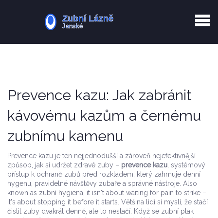
Kurkuma rizika
Zotavení po extrakci
Vyřazení z evidence
Zub 38 péče
Prevence kazu: Jak zabránit
kávovému kazům a černému
zubnímu kamenu
Prevence kazu je ten nejjednodušší a zároveň nejefektivnější
způsob, jak si udržet zdravé zuby –
prevence kazu
,
systémový
přístup k ochraně zubů před rozkladem, který zahrnuje denní
hygenu, pravidelné návštěvy zubaře a správné nástroje
. Also
known as
zubní hygiena
, it isn't about waiting for pain to strike –
it's about stopping it before it starts.
Většina lidí si myslí, že stačí
čistit zuby dvakrát denně, ale to nestačí. Když se zubní plak