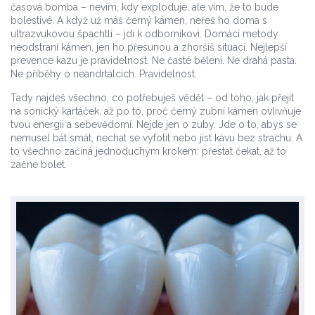
časová bomba – nevím, kdy exploduje, ale vím, že to bude
bolestivé. A když už máš černý kámen, neřeš ho doma s
ultrazvukovou špachtlí – jdi k odborníkovi. Domácí metody
neodstraní kámen, jen ho přesunou a zhoršíš situaci. Nejlepší
prevence kazu je pravidelnost. Ne časté bělení. Ne drahá pasta.
Ne příběhy o neandrtálcích. Pravidelnost.
Tady najdeš všechno, co potřebuješ vědět – od toho, jak přejít
na sonický kartáček, až po to, proč černý zubní kámen ovlivňuje
tvou energii a sebevědomí. Nejde jen o zuby. Jde o to, abys se
nemusel bát smát, nechat se vyfotit nebo jíst kávu bez strachu. A
to všechno začíná jednoduchým krokem: přestat čekat, až to
začne bolet.