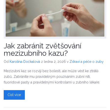
Jak zabránit zvětšování
mezizubního kazu?
Od
Karolína Dočkalová
z ledna 2, 2026
v
Zdraví a péče o zuby
Mezizubní kaz se rozvíjí bez bolesti, ale může vést ke ztrátě
zubů. Zabráníte mu pravidelným používáním zubní niti,
fluoridové pasty a pravidelnými kontrolami u zubního lékaře.
Číst více