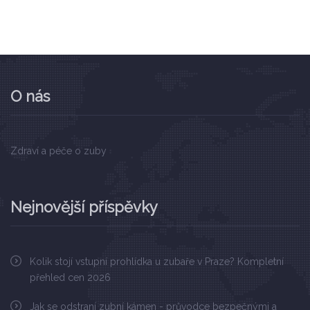
O nás
Zdraví a péče o zuby
Nejnovější příspěvky
Kolik stojí vstupní prohlídka u zubaře v Praze? Kompletní
přehled cen 2026
Jak se odstraní zubní kámen - průvodce bezpečnými a