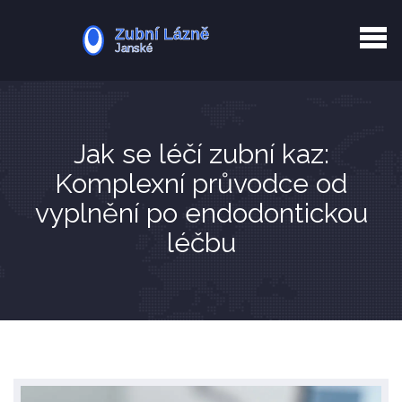
Kurkuma rizika
Zotavení po extrakci
Vyřazení z evidence
Zub 38 péče
Jak se léčí zubní kaz:
Komplexní průvodce od
vyplnění po endodontickou
léčbu