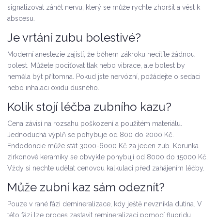
signalizovat zánět nervu, který se může rychle zhoršit a vést k
abscesu.
Je vrtání zubu bolestivé?
Moderní anestezie zajistí, že během zákroku necítíte žádnou
bolest. Můžete pociťovat tlak nebo vibrace, ale bolest by
neměla být přítomna. Pokud jste nervózní, požádejte o sedaci
nebo inhalaci oxidu dusného.
Kolik stojí léčba zubního kazu?
Cena závisí na rozsahu poškození a použitém materiálu.
Jednoduchá výplň se pohybuje od 800 do 2000 Kč.
Endodoncie může stát 3000-6000 Kč za jeden zub. Korunka
zirkonové keramiky se obvykle pohybují od 8000 do 15000 Kč.
Vždy si nechte udělat cenovou kalkulaci před zahájením léčby.
Může zubní kaz sám odeznít?
Pouze v rané fázi demineralizace, kdy ještě nevznikla dutina. V
této fázi lze proces zastavit remineralizací pomocí fluoridu.