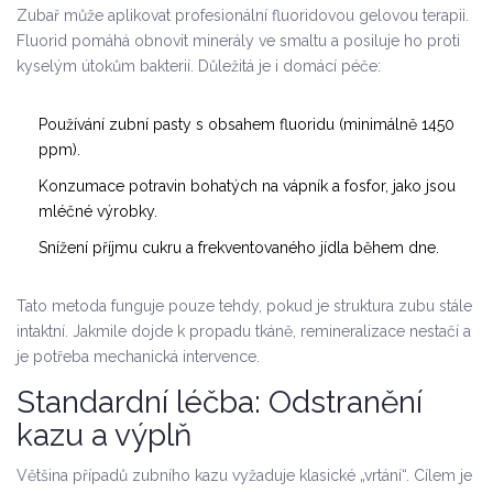
Zubař může aplikovat profesionální fluoridovou gelovou terapii.
Fluorid pomáhá obnovit minerály ve smaltu a posiluje ho proti
kyselým útokům bakterií. Důležitá je i domácí péče:
Používání zubní pasty s obsahem fluoridu (minimálně 1450
ppm).
Konzumace potravin bohatých na vápník a fosfor, jako jsou
mléčné výrobky.
Snížení příjmu cukru a frekventovaného jídla během dne.
Tato metoda funguje pouze tehdy, pokud je struktura zubu stále
intaktní. Jakmile dojde k propadu tkáně, remineralizace nestačí a
je potřeba mechanická intervence.
Standardní léčba: Odstranění
kazu a výplň
Většina případů zubního kazu vyžaduje klasické „vrtání“. Cílem je