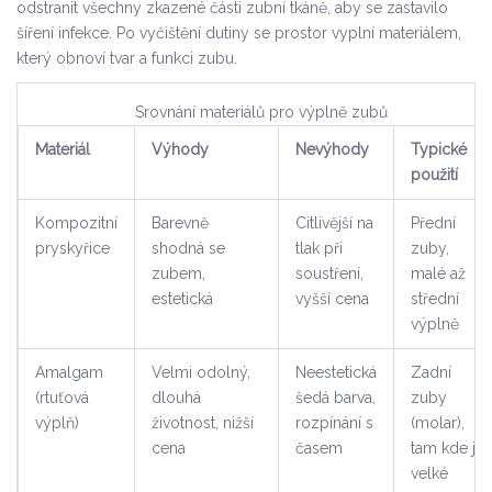
odstranit všechny zkazené části zubní tkáně, aby se zastavilo
šíření infekce. Po vyčištění dutiny se prostor vyplní materiálem,
který obnoví tvar a funkci zubu.
Srovnání materiálů pro výplně zubů
Materiál
Výhody
Nevýhody
Typické
použití
Kompozitní
Barevně
Citlivější na
Přední
pryskyřice
shodná se
tlak při
zuby,
zubem,
soustření,
malé až
estetická
vyšší cena
střední
výplně
Amalgam
Velmi odolný,
Neestetická
Zadní
(rtuťová
dlouhá
šedá barva,
zuby
výplň)
životnost, nižší
rozpínání s
(molar),
cena
časem
tam kde je
velké