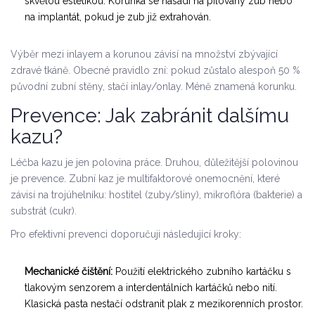
skvělou estetikou. Korunka se nasadí na pilovaný zub nebo
na implantát, pokud je zub již extrahován.
Výběr mezi inlayem a korunou závisí na množství zbývající
zdravé tkáně. Obecné pravidlo zní: pokud zůstalo alespoň 50 %
původní zubní stěny, stačí inlay/onlay. Méně znamená korunku.
Prevence: Jak zabránit dalšímu
kazu?
Léčba kazu je jen polovina práce. Druhou, důležitější polovinou
je prevence. Zubní kaz je multifaktorové onemocnění, které
závisí na trojúhelníku: hostitel (zuby/sliny), mikroflóra (bakterie) a
substrát (cukr).
Pro efektivní prevenci doporučuji následující kroky:
Mechanické čištění:
Použití elektrického zubního kartáčku s
tlakovým senzorem a interdentálních kartáčků nebo nití.
Klasická pasta nestačí odstranit plak z mezikorenních prostor.