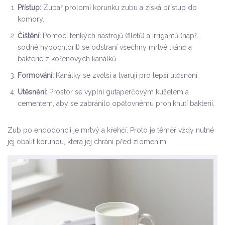
Přístup:
Zubař prolomí korunku zubu a získá přístup do
komory.
Čištění:
Pomocí tenkých nástrojů (filetů) a irrigantů (např.
sodné hypochlorit) se odstraní všechny mrtvé tkáně a
bakterie z kořenových kanálků.
Formování:
Kanálky se zvětší a tvarují pro lepší utěsnění.
Utěsnění:
Prostor se vyplní gutaperčovým kuželem a
cementem, aby se zabránilo opětovnému proniknutí bakterií.
Zub po endodoncii je mrtvý a křehčí. Proto je téměř vždy nutné
jej obalit korunou, která jej chrání před zlomením.