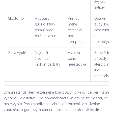
žvýkací
zatížení
Skloloměr
Vypouští
Křehčí,
Dětské
fluorid, který
méně
zuby, krční
chrání před
estetický
část zubu
dalším kazem
než
u
kompozit
dospělých
Zlatá výplň
Nejdelší
Vysoká
Specifické
životnost,
cena,
případy,
biokompatibilní
neestetická
alergici na
jiné
materiály
Dnešní standardem je zejména
kompozitní pryskyřice
. Její hlavní
výhodou je estetika - po polymerizaci světlem nelze poznat, že
máte výplň. Proces aplikace zahrnuje broušení kazu, izolaci
zubu (často gumovým damem pro ochranu před vlhkostí),