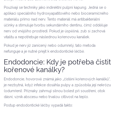
Používají se techniky jako
indirektní pulpní kapung
. Jedná se o
aplikaci speciálního hydroxyapatitového nebo bioceramičného
materiálu přímo nad nerv. Tento materiál má antibakteriální
účinky a stimuluje tvorbu sekundárního dentinu, čímž odděluje
nerv od vnějšího prostředí. Pokud je úspěšná, zub si zachová
vitalitu a nepotřebuje následnou kořenovou kanálek.
Pokud je nerv již zanícený nebo odumřelý, tato metoda
nefunguje a je nutné přejít k endodontické léčbě.
Endodoncie: Kdy je potřeba čistit
kořenové kanálky?
Endodoncie, hovorově známá jako „čistění kořenových kanálků“,
je nezbytná, když infekce dosáhla pulpy a způsobila její nekrózu
(odumření). Příznaky zahrnují silnou bolest při soustření, otok
dásní, vznik abscesu nebo trvalou citlivost na teplo.
Postup endodontické léčby vypadá takto: