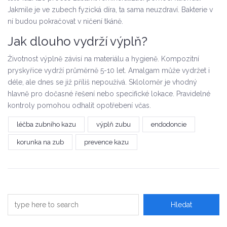
Jakmile je ve zubech fyzická díra, ta sama neuzdraví. Bakterie v
ní budou pokračovat v ničení tkáně.
Jak dlouho vydrží výplň?
Životnost výplně závisí na materiálu a hygieně. Kompozitní
pryskyřice vydrží průměrně 5-10 let. Amalgam může vydržet i
déle, ale dnes se již příliš nepoužívá. Skloloměr je vhodný
hlavně pro dočasné řešení nebo specifické lokace. Pravidelné
kontroly pomohou odhalit opotřebení včas.
léčba zubního kazu
výplň zubu
endodoncie
korunka na zub
prevence kazu