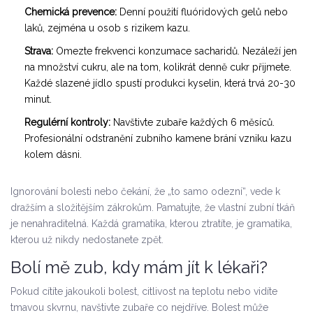
Chemická prevence:
Denní použití fluóridových gelů nebo
laků, zejména u osob s rizikem kazu.
Strava:
Omezte frekvenci konzumace sacharidů. Nezáleží jen
na množství cukru, ale na tom, kolikrát denně cukr přijmete.
Každé slazené jídlo spustí produkci kyselin, která trvá 20-30
minut.
Regulérní kontroly:
Navštivte zubaře každých 6 měsíců.
Profesionální odstranění zubního kamene brání vzniku kazu
kolem dásni.
Ignorování bolesti nebo čekání, že „to samo odezní“, vede k
dražším a složitějším zákrokům. Pamatujte, že vlastní zubní tkáň
je nenahraditelná. Každá gramatika, kterou ztratíte, je gramatika,
kterou už nikdy nedostanete zpět.
Bolí mě zub, kdy mám jít k lékaři?
Pokud cítíte jakoukoli bolest, citlivost na teplotu nebo vidíte
tmavou skvrnu, navštivte zubaře co nejdříve. Bolest může