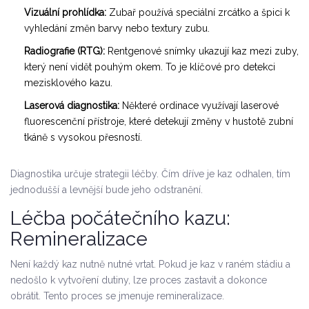
Vizuální prohlídka:
Zubař používá speciální zrcátko a špici k
vyhledání změn barvy nebo textury zubu.
Radiografie (RTG):
Rentgenové snímky ukazují kaz mezi zuby,
který není vidět pouhým okem. To je klíčové pro detekci
mezisklového kazu.
Laserová diagnostika:
Některé ordinace využívají laserové
fluorescenční přístroje, které detekují změny v hustotě zubní
tkáně s vysokou přesností.
Diagnostika určuje strategii léčby. Čím dříve je kaz odhalen, tím
jednodušší a levnější bude jeho odstranění.
Léčba počátečního kazu:
Remineralizace
Není každý kaz nutně nutné vrtat. Pokud je kaz v raném stádiu a
nedošlo k vytvoření dutiny, lze proces zastavit a dokonce
obrátit. Tento proces se jmenuje remineralizace.