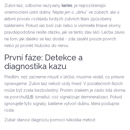
Zubní kaz, odborně nazývaný
karies
, je nejrozšířenější
onemocnění ústní dutiny. Nejde jen o „dírku“ ve zubech, ale o
aktivní proces rozkladu tvrdých zubních tkání způsobený
bakteriemi. Pokud vás bolí zub nebo si všimnete tmavé skvrny,
pravděpodobně řešíte otázku, jak se tento stav léčí. Léčba závisí
na tom, jak daleko se kaz dostal - zda zasáhl pouze povrch,
nebo již pronikl hluboko do nervu.
První fáze: Detekce a
diagnostika kazu
Předtím, než začneme mluvit o léčbě, musíme vědět, co přesně
opravujeme. Zubní kaz nebolí vždy hned. V počátečních fázích
může být zcela bezbolestný. Prvním znakem je často bílá skvrna
na povrchu琺质 (smaltu), což signalizuje demineralizaci. Pokud
ignorujete tyto signály, bakterie vytvoří dutinu, která postupně
roste.
Zubař stanoví diagnózu pomocí několika metod: