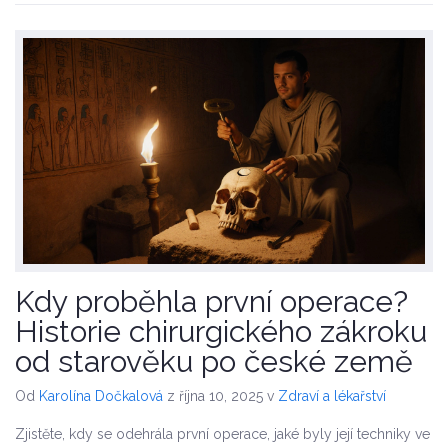
Kdy proběhla první operace?
Historie chirurgického zákroku
od starověku po české země
Od
Karolína Dočkalová
z října 10, 2025
v
Zdraví a lékařství
Zjistěte, kdy se odehrála první operace, jaké byly její techniky ve