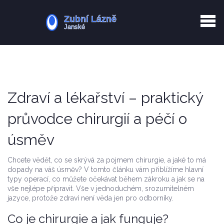
Kurkuma rizika
Zotavení po extrakci
Vyřazení z evidence
Zub 38 péče
Zdraví a lékařství – praktický
průvodce chirurgií a péčí o
úsměv
Chcete vědět, co se skrývá za pojmem chirurgie, a jaké to má
dopady na váš úsměv? V tomto článku vám přiblížíme hlavní
typy operací, co můžete očekávat během zákroku a jak se na
vše nejlépe připravit. Vše v jednoduchém, srozumitelném
jazyce, protože zdraví není věda jen pro odborníky.
Co je chirurgie a jak funguje?