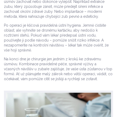
úsměv zachovat nebo dokonce vylepšit. Například extrakce
zubu, který způsobuje zánět, může předejít šíření infekce a
zachovat okolní zdravé zuby. Nebo implantace – moderní
metoda, která nahrazuje chybějící zub pevně a esteticky.
Po operaci je klíčová pravidelná ústní hygiena. Jemně čistěte
oblast, ale vyhněte se drsnému kartáčku, aby nedošlo k
roztržení stehů. Pokud vám lékař předepsal ústní vodu,
používejte ji podle návodu – pomůže snížit riziko infekce. A
nezapomeňte na kontrolní návštěvu – lékař tak může ověřit, že
vše hojí správně.
Na konci dne je chirurgie jen jedním z kroků ke zdravému
úsměvu. Kombinace pravidelné péče, správné výživy a
včasných návštěv u zubaře zajišťuje, že vaše ústa zůstanou v top
formě. Ať už plánujete malý zákrok nebo větší operaci, vědět, co
očekávat, vám pomůže cítit se jistěji a rychleji se zotavit.