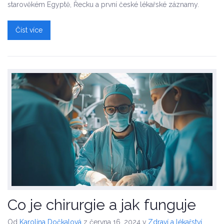
starověkém Egyptě, Řecku a první české lékařské záznamy.
Číst více
Co je chirurgie a jak funguje
Od
Karolína Dočkalová
z června 16, 2024
v
Zdraví a lékařství