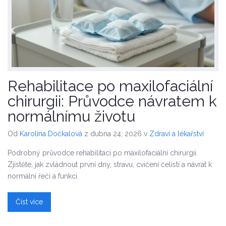
Rehabilitace po maxilofaciální
chirurgii: Průvodce návratem k
normálnímu životu
Od
Karolína Dočkalová
z dubna 24, 2026
v
Zdraví a lékařství
Podrobný průvodce rehabilitací po maxilofaciální chirurgii.
Zjistěte, jak zvládnout první dny, stravu, cvičení čelistí a návrat k
normální řeči a funkci.
Číst více