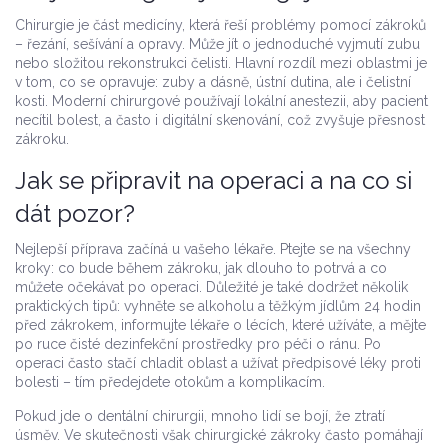
Chirurgie je část medicíny, která řeší problémy pomocí zákroků
– řezání, sešívání a opravy. Může jít o jednoduché vyjmutí zubu
nebo složitou rekonstrukci čelisti. Hlavní rozdíl mezi oblastmi je
v tom, co se opravuje: zuby a dásně, ústní dutina, ale i čelistní
kosti. Moderní chirurgové používají lokální anestezii, aby pacient
necítil bolest, a často i digitální skenování, což zvyšuje přesnost
zákroku.
Jak se připravit na operaci a na co si
dát pozor?
Nejlepší příprava začíná u vašeho lékaře. Ptejte se na všechny
kroky: co bude během zákroku, jak dlouho to potrvá a co
můžete očekávat po operaci. Důležité je také dodržet několik
praktických tipů: vyhněte se alkoholu a těžkým jídlům 24 hodin
před zákrokem, informujte lékaře o lécích, které užíváte, a mějte
po ruce čisté dezinfekční prostředky pro péči o ránu. Po
operaci často stačí chladit oblast a užívat předpisové léky proti
bolesti – tím předejdete otokům a komplikacím.
Pokud jde o dentální chirurgii, mnoho lidí se bojí, že ztratí
úsměv. Ve skutečnosti však chirurgické zákroky často pomáhají