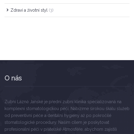
Zdraví a životní styl
(3)
O nás
Zubní Lázně Janské je přední zubní klinika specializovaná na
komplexní stomatologickou péči. Nabízíme širokou škálu služeb
od preventivní péče a dentální hygieny až po pokročilé
stomatologické procedury. Naším cílem je poskytovat
profesionální péči v přátelské Atmosféře, abychom zajistili