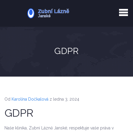
Kurkuma rizika
Zotavení po extrakci
Vyřazení z evidence
Zub 38 péče
GDPR
Od
Karolína Dočkalová
z ledna 3, 2024
GDPR
Naše klinika, Zubní Lázně Janské, respektuje vaše práva v