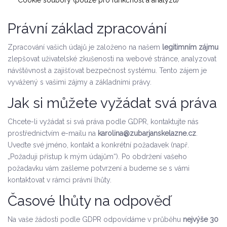
Cookie soubory (pouze pro funkčnost a analýzu)
Právní základ zpracování
Zpracování vašich údajů je založeno na našem
legitimním zájmu
zlepšovat uživatelské zkušenosti na webové stránce, analyzovat
návštěvnost a zajišťovat bezpečnost systému. Tento zájem je
vyvážený s vašimi zájmy a základními právy.
Jak si můžete vyžádat svá práva
Chcete-li vyžádat si svá práva podle GDPR, kontaktujte nás
prostřednictvím e-mailu na
karolina@zubarjanskelazne.cz
.
Uveďte své jméno, kontakt a konkrétní požadavek (např.
„Požaduji přístup k mým údajům“). Po obdržení vašeho
požadavku vám zašleme potvrzení a budeme se s vámi
kontaktovat v rámci právní lhůty.
Časové lhůty na odpověď
Na vaše žádosti podle GDPR odpovídáme v průběhu
nejvýše 30