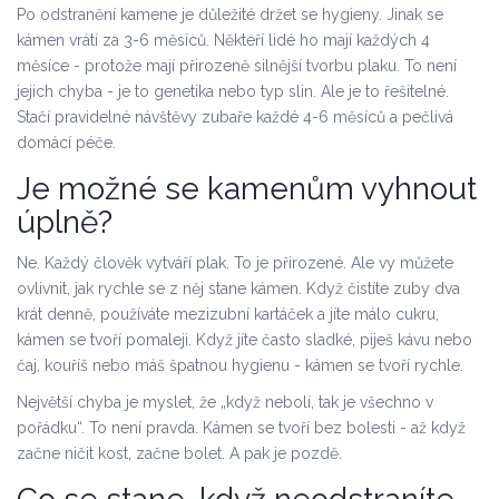
Po odstranění kamene je důležité držet se hygieny. Jinak se
kámen vrátí za 3-6 měsíců. Někteří lidé ho mají každých 4
měsíce - protože mají přirozeně silnější tvorbu plaku. To není
jejich chyba - je to genetika nebo typ slin. Ale je to řešitelné.
Stačí pravidelné návštěvy zubaře každé 4-6 měsíců a pečlivá
domácí péče.
Je možné se kamenům vyhnout
úplně?
Ne. Každý člověk vytváří plak. To je přirozené. Ale vy můžete
ovlivnit, jak rychle se z něj stane kámen. Když čistíte zuby dva
krát denně, používáte mezizubní kartáček a jíte málo cukru,
kámen se tvoří pomaleji. Když jíte často sladké, piješ kávu nebo
čaj, kouříš nebo máš špatnou hygienu - kámen se tvoří rychle.
Největší chyba je myslet, že „když nebolí, tak je všechno v
pořádku“. To není pravda. Kámen se tvoří bez bolesti - až když
začne ničit kost, začne bolet. A pak je pozdě.