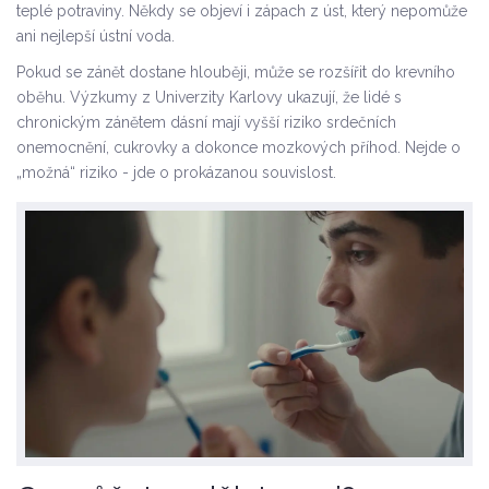
teplé potraviny. Někdy se objeví i zápach z úst, který nepomůže
ani nejlepší ústní voda.
Pokud se zánět dostane hlouběji, může se rozšířit do krevního
oběhu. Výzkumy z Univerzity Karlovy ukazují, že lidé s
chronickým zánětem dásní mají vyšší riziko srdečních
onemocnění, cukrovky a dokonce mozkových příhod. Nejde o
„možná“ riziko - jde o prokázanou souvislost.