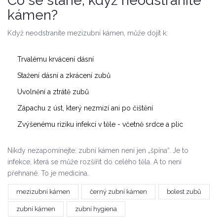
Co se stane, když neodstraníte
kámen?
Když neodstraníte mezizubní kámen, může dojít k:
Trvalému krvácení dásní
Stažení dásní a zkrácení zubů
Uvolnění a ztrátě zubů
Zápachu z úst, který nezmizí ani po čištění
Zvýšenému riziku infekcí v těle - včetně srdce a plic
Nikdy nezapomínejte: zubní kámen není jen „špína“. Je to
infekce, která se může rozšířit do celého těla. A to není
přehnané. To je medicína.
mezizubní kámen
černý zubní kámen
bolest zubů
zubní kámen
zubní hygiena