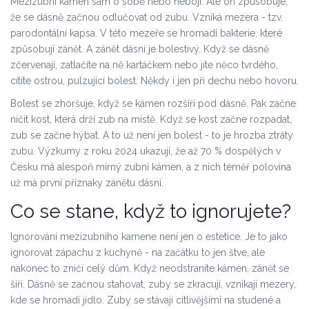
Mezizubní kámen sám o sobě nebo nebojí. Ale on způsobuje,
že se dásně začnou odlučovat od zubu. Vzniká mezera - tzv.
parodontální kapsa. V této mezeře se hromadí bakterie, které
způsobují zánět. A zánět dásní je bolestivý. Když se dásně
zčervenají, zatlačíte na ně kartáčkem nebo jíte něco tvrdého,
cítíte ostrou, pulzující bolest. Někdy i jen při dechu nebo hovoru.
Bolest se zhoršuje, když se kámen rozšíří pod dásně. Pak začne
ničit kost, která drží zub na místě. Když se kost začne rozpadat,
zub se začne hýbat. A to už není jen bolest - to je hrozba ztráty
zubu. Výzkumy z roku 2024 ukazují, že až 70 % dospělých v
Česku má alespoň mírný zubní kámen, a z nich téměř polovina
už má první příznaky zánětu dásní.
Co se stane, když to ignorujete?
Ignorování mezizubního kamene není jen o estetice. Je to jako
ignorovat zápachu z kuchyně - na začátku to jen štve, ale
nakonec to zničí celý dům. Když neodstraníte kámen, zánět se
šíří. Dásně se začnou stahovat, zuby se zkracují, vznikají mezery,
kde se hromadí jídlo. Zuby se stávají citlivějšími na studené a