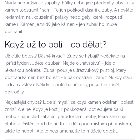
Nikdy nepoužívejte zápalky, hůlky nebo jiné předměty, abyste si
kámen „odstranili“ sami. To jen poškodí dásně a zuby. A nevěřte
reklamám na „kouzelné“ prášky nebo gely, které „rozpustí“
kámen. Kámen je tvrdý jako kámen - jen zubař ho může
odstranit.
Když už to bolí - co dělat?
Už cítíte bolest? Dásně krvácí? Zuby se hýbají? Nečekáte na
„příští týden“. Jděte k zubaři. Nejde o „návštěvu“ - jde o
lékařskou potřebu. Zubař použije ultrazvukový přístroj, který
odstraní kámen bez bolesti - a pak odstraní i zánět. Někdy stačí
jedna návštěva. Někdy je potřeba několik, pokud je zánět
pokročilý.
Nejčastější chyba? Lidé si myslí, že když kámen odstraní, bolest
zmizí. Ale ne. Když je kost již poškozená, potřebujete další
léčbu - například zahájení parodontální léčby, která zahrnuje
hluboké čištění pod dásní. To se dělá pod místním přípravkem,
takže to nebolí. Ale to neznamená, že to můžete odložit.