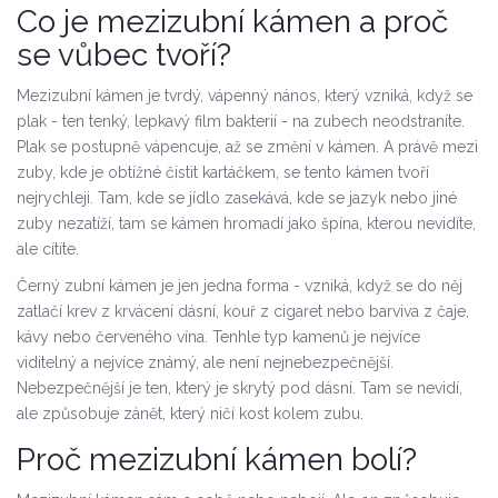
Co je mezizubní kámen a proč
se vůbec tvoří?
Mezizubní kámen je tvrdý, vápenný nános, který vzniká, když se
plak - ten tenký, lepkavý film bakterií - na zubech neodstraníte.
Plak se postupně vápencuje, až se změní v kámen. A právě mezi
zuby, kde je obtížné čistit kartáčkem, se tento kámen tvoří
nejrychleji. Tam, kde se jídlo zasekává, kde se jazyk nebo jiné
zuby nezatíží, tam se kámen hromadí jako špína, kterou nevidíte,
ale cítíte.
Černý zubní kámen je jen jedna forma - vzniká, když se do něj
zatlačí krev z krvácení dásní, kouř z cigaret nebo barviva z čaje,
kávy nebo červeného vína. Tenhle typ kamenů je nejvíce
viditelný a nejvíce známý, ale není nejnebezpečnější.
Nebezpečnější je ten, který je skrytý pod dásní. Tam se nevidí,
ale způsobuje zánět, který ničí kost kolem zubu.
Proč mezizubní kámen bolí?