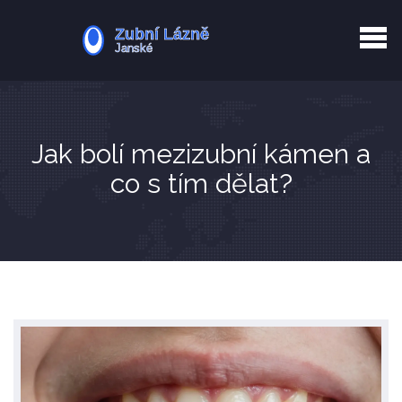
Kurkuma rizika
Zotavení po extrakci
Vyřazení z evidence
Zub 38 péče
Jak bolí mezizubní kámen a
co s tím dělat?