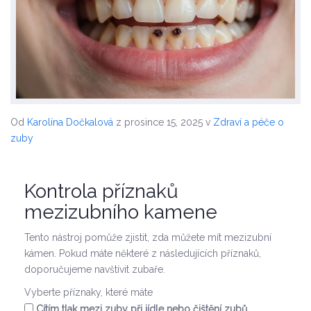
Od
Karolína Dočkalová
z prosince 15, 2025
v
Zdraví a péče o
zuby
Kontrola příznaků
mezizubního kamene
Tento nástroj pomůže zjistit, zda můžete mít mezizubní
kámen. Pokud máte některé z následujících příznaků,
doporučujeme navštívit zubaře.
Vyberte příznaky, které máte
Cítím tlak mezi zuby při jídle nebo čištění zubů