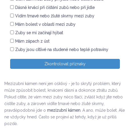
Dásně krvácí při čištění zubů nebo při jídle
Vidím tmavé nebo žluté skvrny mezi zuby
Mám bolest v oblasti mezi zuby
Zuby se mi začínají hýbat
Mám zápach z úst
Zuby jsou citlivé na studené nebo teplé potraviny
Zkontrolovat příznaky
Mezizubní kámen není jen ošklivý - je to skrytý problém, který
může způsobit bolest, krvácení dásní a dokonce ztrátu zubů.
Pokud cítíte, že vám mezi zuby něco tlačí, zvlášť když jíte nebo
čistíte zuby, a zároveň vidíte tmavé nebo žluté skvrny,
pravděpodobně jde o
mezizubní kámen
. A ano, může bolet. Ale
ne vždycky hned. Často se projeví až tehdy, když je už příliš
pozdě.