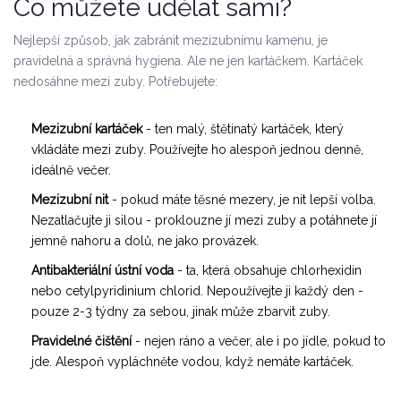
Co můžete udělat sami?
Nejlepší způsob, jak zabránit mezizubnímu kamenu, je
pravidelná a správná hygiena. Ale ne jen kartáčkem. Kartáček
nedosáhne mezi zuby. Potřebujete:
Mezizubní kartáček
- ten malý, štětinatý kartáček, který
vkládáte mezi zuby. Používejte ho alespoň jednou denně,
ideálně večer.
Mezizubní nit
- pokud máte těsné mezery, je nit lepší volba.
Nezatlačujte ji silou - proklouzne jí mezi zuby a potáhnete jí
jemně nahoru a dolů, ne jako provázek.
Antibakteriální ústní voda
- ta, která obsahuje chlorhexidin
nebo cetylpyridinium chlorid. Nepoužívejte ji každý den -
pouze 2-3 týdny za sebou, jinak může zbarvit zuby.
Pravidelné čištění
- nejen ráno a večer, ale i po jídle, pokud to
jde. Alespoň vypláchněte vodou, když nemáte kartáček.