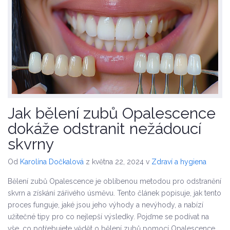
Jak bělení zubů Opalescence
dokáže odstranit nežádoucí
skvrny
Od
Karolína Dočkalová
z května 22, 2024
v
Zdraví a hygiena
Bělení zubů Opalescence je oblíbenou metodou pro odstranění
skvrn a získání zářivého úsměvu. Tento článek popisuje, jak tento
proces funguje, jaké jsou jeho výhody a nevýhody, a nabízí
užitečné tipy pro co nejlepší výsledky. Pojďme se podívat na
vše, co potřebujete vědět o bělení zubů pomocí Opalescence.