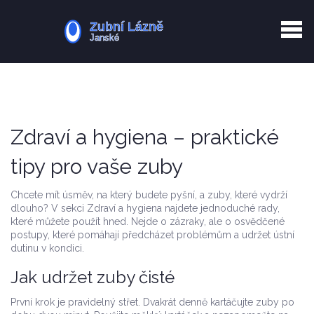
Kurkuma rizika
Zotavení po extrakci
Vyřazení z evidence
Zub 38 péče
Zdraví a hygiena – praktické
tipy pro vaše zuby
Chcete mít úsměv, na který budete pyšní, a zuby, které vydrží
dlouho? V sekci Zdraví a hygiena najdete jednoduché rady,
které můžete použít hned. Nejde o zázraky, ale o osvědčené
postupy, které pomáhají předcházet problémům a udržet ústní
dutinu v kondici.
Jak udržet zuby čisté
První krok je pravidelný střet. Dvakrát denně kartáčujte zuby po