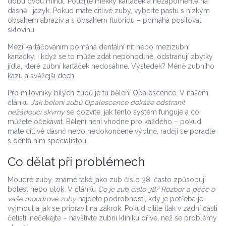
dobu dvou minut. Použijte měkký kartáček a nezapomeňte na
dásně i jazyk. Pokud máte citlivé zuby, vyberte pastu s nízkým
obsahem abraziv a s obsahem fluoridu – pomáhá posilovat
sklovinu.
Mezi kartáčováním pomáhá dentální nit nebo mezizubní
kartáčky. I když se to může zdát nepohodlné, odstraňují zbytky
jídla, které zubní kartáček nedosáhne. Výsledek? Méně zubního
kazu a svěžejší dech.
Pro milovníky bílých zubů je tu bělení Opalescence. V našem
článku
Jak bělení zubů Opalescence dokáže odstranit
nežádoucí skvrny
se dozvíte, jak tento systém funguje a co
můžete očekávat. Bělení není vhodné pro každého – pokud
máte citlivé dásně nebo nedokončené výplně, raději se poraďte
s dentálním specialistou.
Co dělat při problémech
Moudré zuby, známé také jako zub číslo 38, často způsobují
bolest nebo otok. V článku
Co je zub číslo 38? Rozbor a péče o
vaše moudrové zuby
najdete podrobnosti, kdy je potřeba je
vyjmout a jak se připravit na zákrok. Pokud cítíte tlak v zadní části
čelisti, nečekejte – navštivte zubní kliniku dříve, než se problémy