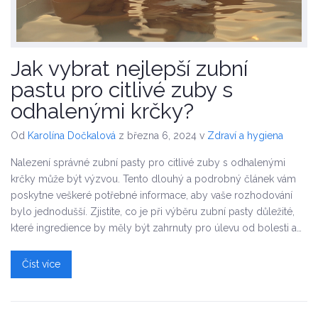
Jak vybrat nejlepší zubní
pastu pro citlivé zuby s
odhalenými krčky?
Od
Karolína Dočkalová
z března 6, 2024
v
Zdraví a hygiena
Nalezení správné zubní pasty pro citlivé zuby s odhalenými
krčky může být výzvou. Tento dlouhý a podrobný článek vám
poskytne veškeré potřebné informace, aby vaše rozhodování
bylo jednodušší. Zjistíte, co je při výběru zubní pasty důležité,
které ingredience by měly být zahrnuty pro úlevu od bolesti a
ochranu odhalených krčků, a také se dozvíte tipy, jak správně
pečovat o citlivé zuby. Ponořte se do světa dentální hygieny a
Číst více
zjistěte, jaká zubní pasta je pro vás ta pravá.