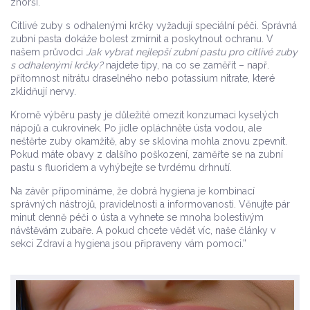
zhorší.
Citlivé zuby s odhalenými krčky vyžadují speciální péči. Správná
zubní pasta dokáže bolest zmírnit a poskytnout ochranu. V
našem průvodci
Jak vybrat nejlepší zubní pastu pro citlivé zuby
s odhalenými krčky?
najdete tipy, na co se zaměřit – např.
přítomnost nitrátu draselného nebo potassium nitrate, které
zklidňují nervy.
Kromě výběru pasty je důležité omezit konzumaci kyselých
nápojů a cukrovinek. Po jídle opláchněte ústa vodou, ale
neštěrte zuby okamžitě, aby se sklovina mohla znovu zpevnit.
Pokud máte obavy z dalšího poškození, zaměřte se na zubní
pastu s fluoridem a vyhýbejte se tvrdému drhnutí.
Na závěr připomínáme, že dobrá hygiena je kombinací
správných nástrojů, pravidelnosti a informovanosti. Věnujte pár
minut denně péči o ústa a vyhnete se mnoha bolestivým
návštěvám zubaře. A pokud chcete vědět víc, naše články v
sekci Zdraví a hygiena jsou připraveny vám pomoci.”