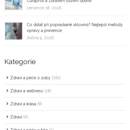
Curaprox a zdravém ústním dutině
července 18, 2026
Co dělat při popraskané sklovině? Nejlepší metody
opravy a prevence
dubna 9, 2026
Kategorie
Zdraví a péče o zuby
(281)
Zdraví a wellness
(28)
Zdraví a krása
(8)
Zdraví
(6)