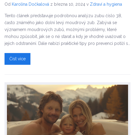
Od
Karolína Dočkalová
z března 10, 2024
v
Zdraví a hygiena
Tento článek představuje podrobnou analýzu zubu číslo 38,
často známého jako dolní levý moudrový zub. Zabývá se
významem moudrových zubů, možnými problémy, které
mohou způsobit, jak se o ně starat a kdy je vhodné uvažovat o
jejich odstranění. Dále nabízí praktické tipy pro prevenci potíží s
moudrovými zuby a podává rady, jak udržet ústní zdraví na
nejvyšší úrovni.
Číst více