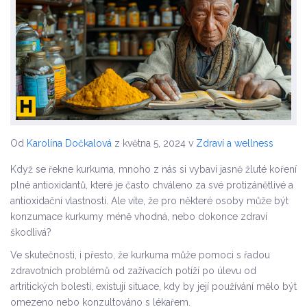
Od
Karolína Dočkalová
z května 5, 2024
v
Zdraví a wellness
Když se řekne kurkuma, mnoho z nás si vybaví jasně žluté koření
plné antioxidantů, které je často chváleno za své protizánětlivé a
antioxidační vlastnosti. Ale víte, že pro některé osoby může být
konzumace kurkumy méně vhodná, nebo dokonce zdraví
škodlivá?
Ve skutečnosti, i přesto, že kurkuma může pomoci s řadou
zdravotních problémů od zažívacích potíží po úlevu od
artritických bolestí, existují situace, kdy by její používání mělo být
omezeno nebo konzultováno s lékařem.