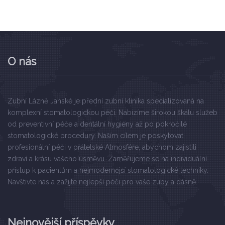
O nás
Zubní Lázně Janské je přední zubní klinika specializovaná na
komplexní stomatologickou péči. Nabízíme širokou škálu služeb
od preventivní péče a dentální hygieny až po pokročilé
stomatologické procedury. Naším cílem je poskytovat
profesionální péči v přátelské Atmosféře, abychom zajistili
zdraví a krásu vašeho úsměvu. Zaměřujeme se na individuální
přístup k pacientům a nejmodernější stomatologické techniky.
Navštivte nás a zažijte nejlepší péči pro vaše zuby a dásně.
Nejnovější příspěvky