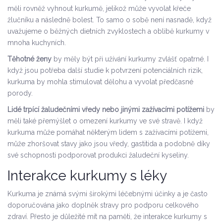
měli rovněž vyhnout kurkumě, jelikož může vyvolat křeče
žlučníku a následně bolest. To samo o sobě není nasnadě, když
uvažujeme o běžných dietních zvyklostech a oblibě kurkumy v
mnoha kuchyních.
Těhotné ženy
by měly být při užívání kurkumy zvlášť opatrné. I
když jsou potřeba další studie k potvrzení potenciálních rizik,
kurkuma by mohla stimulovat dělohu a vyvolat předčasné
porody.
Lidé trpící žaludečními vředy nebo jinými zažívacími potížemi
by
měli také přemýšlet o omezení kurkumy ve své stravě. I když
kurkuma může pomáhat některým lidem s zažívacími potížemi,
může zhoršovat stavy jako jsou vředy, gastitida a podobně díky
své schopnosti podporovat produkci žaludeční kyseliny.
Interakce kurkumy s léky
Kurkuma je známá svými širokými léčebnými účinky a je často
doporučována jako doplněk stravy pro podporu celkového
zdraví. Přesto je důležité mít na paměti, že interakce kurkumy s