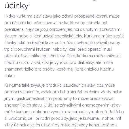
účinky
I když kurkuma slaví slávu jako zdraví prospěšné koření, může
pro některé lidi představovat rizika, která by neměla být
přehlížena. Nejvíce jsou ohroženi jedinci s určitými zdravotními
stavem nebo ti, kteří užívají specifické léky. Kurkuma může zesílit
účinky léků na ředění krve, což může nevhodně ovlivnit osoby
trpící poruchami krvácení nebo ty, kteří před operací musí
přestat užívat antikoagulační léky. Dále, kurkuma může snižovat
hladinu cukru v krvi, což je výhodu pro diabetiky, ale může
znamenat riziko pro osoby, které mají již tak nízkou hladinu
cukru.
Kurkuma také zvyšuje produkci žaludečních šťáv, což může
pomoci s trávením, avšak pro lidi trpící žaludečními vředy nebo
jinými gastrointestinálními problémy to může představovat
zhoršení jejich stavu. U lidí se zánětlivými onemocněními střev
může kurkuma dokonce vyvolat exacerbaci symptomů. Je třeba
si uvědomit, že i přírodní produkty, jako je kurkuma, mohou mít
silný účinek a jejich užívání by mělo být vždy konzultováno s