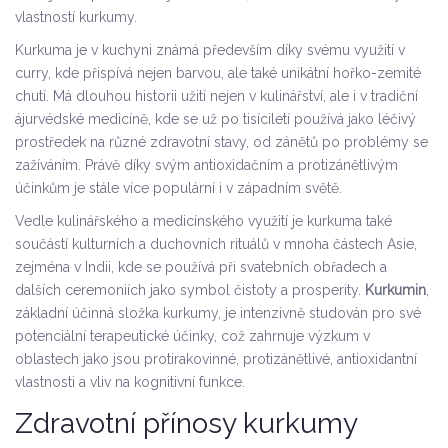
vlastností kurkumy.
Kurkuma je v kuchyni známá především díky svému využití v
curry, kde přispívá nejen barvou, ale také unikátní hořko-zemité
chutí. Má dlouhou historii užití nejen v kulinářství, ale i v tradiční
ájurvédské medicíně, kde se už po tisíciletí používá jako léčivý
prostředek na různé zdravotní stavy, od zánětů po problémy se
zažíváním. Právě díky svým antioxidačním a protizánětlivým
účinkům je stále více populární i v západním světě.
Vedle kulinářského a medicínského využití je kurkuma také
součástí kulturních a duchovních rituálů v mnoha částech Asie,
zejména v Indii, kde se používá při svatebních obřadech a
dalších ceremoniích jako symbol čistoty a prosperity.
Kurkumin
,
základní účinná složka kurkumy, je intenzivně studován pro své
potenciální terapeutické účinky, což zahrnuje výzkum v
oblastech jako jsou protirakovinné, protizánětlivé, antioxidantní
vlastnosti a vliv na kognitivní funkce.
Zdravotní přínosy kurkumy