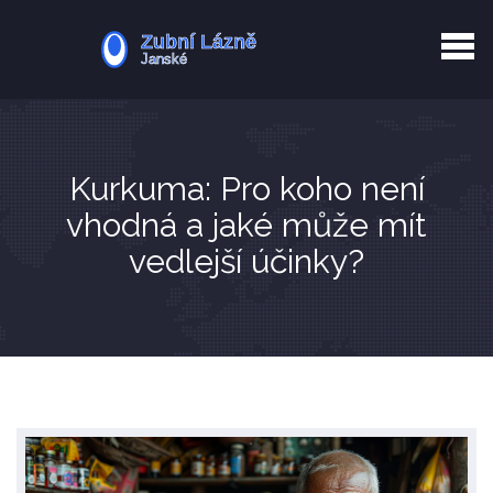
Kurkuma rizika
Zotavení po extrakci
Vyřazení z evidence
Zub 38 péče
Kurkuma: Pro koho není
vhodná a jaké může mít
vedlejší účinky?