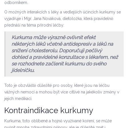
odborníkem.
O možných interakcích s léky a vedlejších účincích kurkumy se
vyjadřuje i Mgr. Jana Nováková, dietoložka, která pravidelně
přednáší na téma přírodní léčby:
Kurkuma může výrazně ovlivnit efekt
některých léků včetně antidepresiv a léků na
snížení cholesterolu. Doporučuji pečlivý
dohled a pravidelné konzultace s lékařem, než
se rozhodnete začlenit kurkumu do svého
jídelníčku.
Toto je obzvláště důležité pro osoby, které jsou na léčbu
vážných nemocí a mohou být více citlivé na jakékoliv změny v
jejich medikaci.
Kontraindikace kurkumy
Kurkuma, toto oblíbené a hojně využívané koření, se může
pyšnit mnoha zdravotními přínosy, ale je důležité znát i