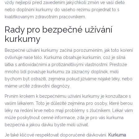
vždy nejlepší před zavedením jakýchkoli změn ve vaší dietě
nebo doplnění kurkumy do vašeho režimu projednat to s
kvalifikovaným zdravotním pracovníkem.
Rady pro bezpečné užívání
kurkumy
Bezpečné užívání kurkumy začíná porozuměním, jak toto koření
ovlivňuje naše tělo. Kurkuma obsahuje kurkumin, což je silná
látka s antioxidačními a protizánětlivými vlastnostmi. Přestože
mnoho lidí považuje kurkumu za zázračný doplněk, měli
bychom být ostražití, zejména pokud jižíváme nějaké léky, nebo
máme určité zdravotní diagnózy.
Prvním krokem k bezpečnému užívání kurkumy je konzultace s
vaším lékařem. Toto je důležité zejména pro osoby, které berou
léky na ředění krve nebo mají problémy s žlučníkem. Lékař vám
může poskytnout cenné informace, zda je pro vás kurkuma
bezpečná a jakou dávku byste měli užívat.
Je také klíčové respektovat doporučené dávkování.
Kurkuma