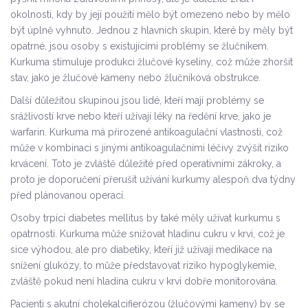
okolnosti, kdy by její použití mělo být omezeno nebo by mělo
být úplně vyhnuto. Jednou z hlavních skupin, které by měly být
opatrné, jsou osoby s existujícími problémy se žlučníkem.
Kurkuma stimuluje produkci žlučové kyseliny, což může zhoršit
stav, jako je žlučové kameny nebo žlučníková obstrukce.
Další důležitou skupinou jsou lidé, kteří mají problémy se
srážlivostí krve nebo kteří užívají léky na ředění krve, jako je
warfarin. Kurkuma má přirozené antikoagulační vlastnosti, což
může v kombinaci s jinými antikoagulačními léčivy zvýšit riziko
krvácení. Toto je zvláště důležité před operativními zákroky, a
proto je doporučení přerušit užívání kurkumy alespoň dva týdny
před plánovanou operací.
Osoby trpící diabetes mellitus by také měly užívat kurkumu s
opatrností. Kurkuma může snižovat hladinu cukru v krvi, což je
sice výhodou, ale pro diabetiky, kteří již užívají medikace na
snížení glukózy, to může představovat riziko hypoglykemie,
zvláště pokud není hladina cukru v krvi dobře monitorována.
Pacienti s akutní cholekalcifierózou (žlučovými kameny) by se