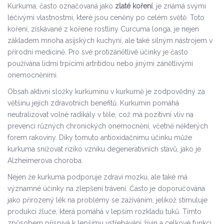
Kurkuma, často označovaná jako
zlaté koření
, je známá svými
léčivými vlastnostmi, které jsou ceněny po celém světě. Toto
koření, získávané z kořene rostliny Curcuma longa, je nejen
základem mnoha asijských kuchyní, ale také silným nástrojem v
přírodní medicíně. Pro své protizánětlivé účinky je často
používána lidmi trpícími artritidou nebo jinými zánětlivými
onemocněními.
Obsah aktivní složky kurkuminu v kurkumě je zodpovědný za
většinu jejích zdravotních benefitů. Kurkumin pomáhá
neutralizovat volné radikály v těle, což má pozitivní vliv na
prevenci různých chronických onemocnění, včetně některých
forem rakoviny. Díky tomuto antioxidačnímu účinku může
kurkuma snižovat riziko vzniku degenerativních stavů, jako je
Alzheimerova choroba.
Nejen že kurkuma podporuje zdraví mozku, ale také má
významné účinky na zlepšení trávení. Často je doporučována
jako přirozený lék na problémy se zažíváním, jelikož stimuluje
produkci žluče, která pomáhá v lepším rozkladu tuků. Tímto
způsobem přispívá k lepšímu vstřebávání živin a celkové funkci