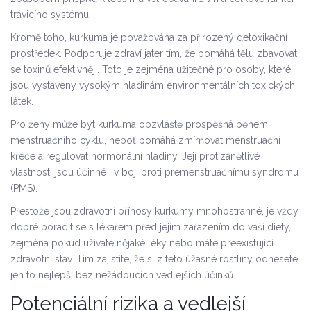
trávicího systému.
Kromě toho, kurkuma je považována za přirozený detoxikační
prostředek. Podporuje zdraví jater tím, že pomáhá tělu zbavovat
se toxinů efektivněji. Toto je zejména užitečné pro osoby, které
jsou vystaveny vysokým hladinám environmentálních toxických
látek.
Pro ženy může být kurkuma obzvláště prospěšná během
menstruačního cyklu, neboť pomáhá zmírňovat menstruační
křeče a regulovat hormonální hladiny. Její protizánětlivé
vlastnosti jsou účinné i v boji proti premenstruačnímu syndromu
(PMS).
Přestože jsou zdravotní přínosy kurkumy mnohostranné, je vždy
dobré poradit se s lékařem před jejím zařazením do vaší diety,
zejména pokud užíváte nějaké léky nebo máte preexistující
zdravotní stav. Tím zajistíte, že si z této úžasné rostliny odnesete
jen to nejlepší bez nežádoucích vedlejších účinků.
Potenciální rizika a vedlejší