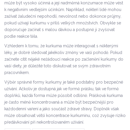
může být vysoko účinná a její nadměrná konzumace může vést
k negativním vedlejším účinkům. Například, někteří lidé mohou
zažívat žaludeční nepohodlí, nevolnost nebo dokonce průjmy,
pokud užívají kurkumu v příliš velkých množstvích. Obvykle se
doporučuje začínat s malou dávkou a postupně ji zvyšovat
podle reakce těla.
Vzhledem k tomu, že kurkuma může interagovat s některými
léky, je dobré sledovat jakékoliv změny ve vaší pohodě. Pokud
začnete cítit nějaké nežádoucí reakce po začlenění kurkumy do
vaší diety, je důležité toto diskutovat se svým zdravotním
pracovníkem.
Výběr správné formy kurkumy je také podstatný pro bezpečné
užívání. Ačkoliv je dostupná jak ve formě prášku, tak ve formě
doplňků, každá forma může působit odlišně. Prášková kurkuma
je často méně koncentrovaná a může být bezpečnější pro
každodenní vaření a jako součást zdravé stravy. Doplněk však
může obsahovat větší koncentrace kurkuminu, což zvyšuje riziko
předávkování při nekontrolovaném užívání.