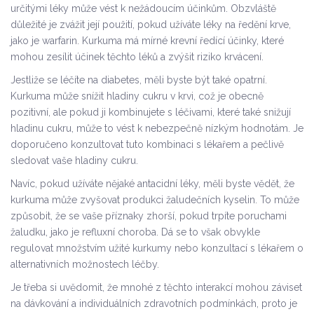
určitými léky může vést k nežádoucím účinkům. Obzvláště
důležité je zvážit její použití, pokud užíváte léky na ředění krve,
jako je warfarin. Kurkuma má mírné krevní ředící účinky, které
mohou zesílit účinek těchto léků a zvýšit riziko krvácení.
Jestliže se léčíte na diabetes, měli byste být také opatrní.
Kurkuma může snížit hladiny cukru v krvi, což je obecně
pozitivní, ale pokud ji kombinujete s léčivami, které také snižují
hladinu cukru, může to vést k nebezpečně nízkým hodnotám. Je
doporučeno konzultovat tuto kombinaci s lékařem a pečlivě
sledovat vaše hladiny cukru.
Navíc, pokud užíváte nějaké antacidní léky, měli byste vědět, že
kurkuma může zvyšovat produkci žaludečních kyselin. To může
způsobit, že se vaše příznaky zhorší, pokud trpíte poruchami
žaludku, jako je refluxní choroba. Dá se to však obvykle
regulovat množstvím užité kurkumy nebo konzultací s lékařem o
alternativních možnostech léčby.
Je třeba si uvědomit, že mnohé z těchto interakcí mohou záviset
na dávkování a individuálních zdravotních podmínkách, proto je