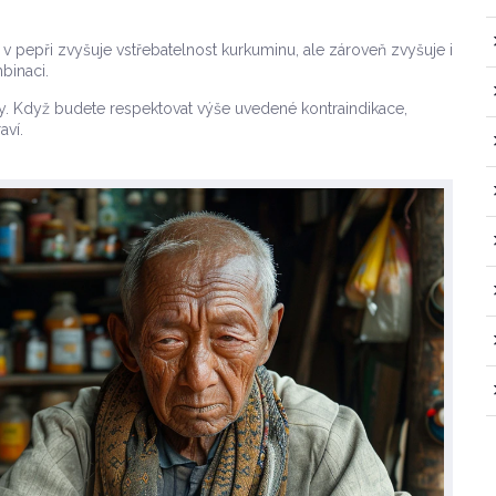
 pepři zvyšuje vstřebatelnost kurkuminu, ale zároveň zvyšuje i
mbinaci.
ity. Když budete respektovat výše uvedené kontraindikace,
aví.