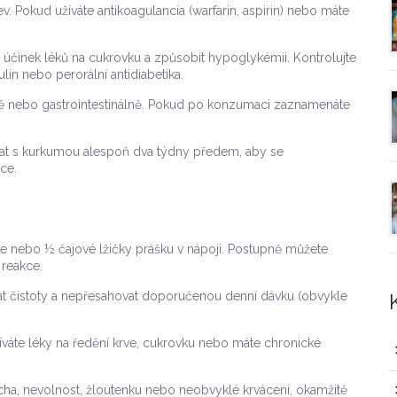
. Pokud užíváte antikoagulancia (warfarin, aspirin) nebo máte
 účinek léků na cukrovku a způsobit hypoglykémii. Kontrolujte
lin nebo perorální antidiabetika.
žně nebo gastrointestinálně. Pokud po konzumaci zaznamenáte
at s kurkumou alespoň dva týdny předem, aby se
ce.
le nebo ½ čajové lžičky prášku v nápoji. Postupně můžete
reakce.
ikát čistoty a nepřesahovat doporučenou denní dávku (obvykle
žíváte léky na ředění krve, cukrovku nebo máte chronické
cha, nevolnost, žloutenku nebo neobvyklé krvácení, okamžitě