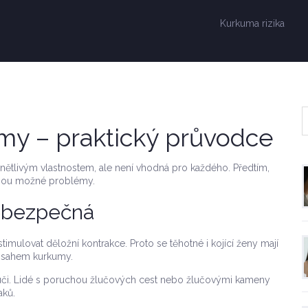
Kurkuma rizika
my – praktický průvodce
nětlivým vlastnostem, ale není vhodná pro každého. Předtím,
 jsou možné problémy.
ebezpečná
ulovat děložní kontrakce. Proto se těhotné i kojící ženy mají
bsahem kurkumy.
či. Lidé s poruchou žlučových cest nebo žlučovými kameny
aků.