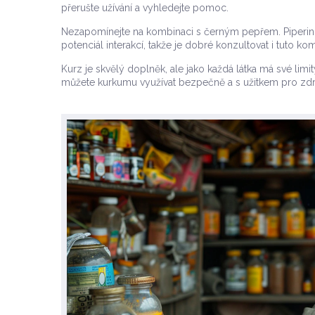
přerušte užívání a vyhledejte pomoc.
Nezapomínejte na kombinaci s černým pepřem. Piperin v
potenciál interakcí, takže je dobré konzultovat i tuto ko
Kurz je skvělý doplněk, ale jako každá látka má své lim
můžete kurkumu využívat bezpečně a s užitkem pro zdr