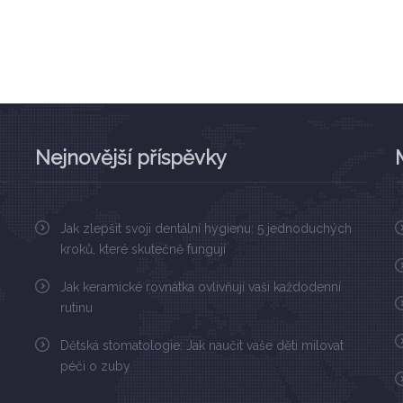
Nejnovější příspěvky
Jak zlepšit svoji dentální hygienu: 5 jednoduchých
kroků, které skutečně fungují
Jak keramické rovnátka ovlivňují vaši každodenní
rutinu
Dětská stomatologie: Jak naučit vaše děti milovat
péči o zuby