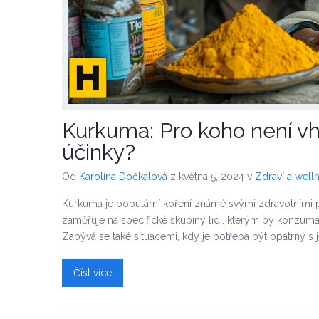
Kurkuma: Pro koho není vh
účinky?
Od
Karolína Dočkalová
z května 5, 2024
v
Zdraví a well
Kurkuma je populární koření známé svými zdravotními p
zaměřuje na specifické skupiny lidí, kterým by konzum
Zabývá se také situacemi, kdy je potřeba být opatrný s je
Číst více