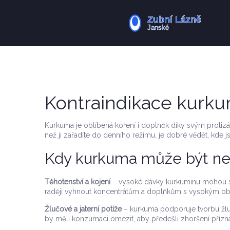
Kontraindikace kurku
Kurkuma je oblíbená koření i doplněk díky svým protizá
než ji zařadíte do denního režimu, je dobré vědět, kde
Kdy kurkuma může být n
Těhotenství a kojení
– vysoké dávky kurkuminu mohou stim
raději vyhnout koncentrátům a doplňkům s vysokým o
Žlučové a jaterní potíže
– kurkuma podporuje tvorbu žlu
by měli konzumaci omezit, aby předešli zhoršení přízn