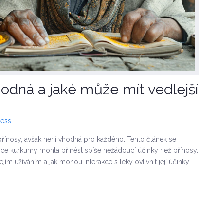
odná a jaké může mít vedlejší
ness
řínosy, avšak není vhodná pro každého. Tento článek se
ace kurkumy mohla přinést spíše nežádoucí účinky než přínosy.
jím užíváním a jak mohou interakce s léky ovlivnit její účinky.