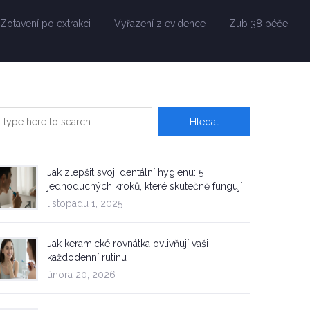
Zotavení po extrakci
Vyřazení z evidence
Zub 38 péče
Jak zlepšit svoji dentální hygienu: 5
jednoduchých kroků, které skutečně fungují
listopadu 1, 2025
Jak keramické rovnátka ovlivňují vaši
každodenní rutinu
února 20, 2026