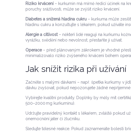
Riziko krvácení
– kurkumin má mírně ředící účinek na krev
poruchy srážlivosti, může se zvýšit riziko krvácení.
Diabetes a snížená hladina cukru
– kurkuma může zesílit
hladinu cukru a konzultujte s lékařem, pokud užíváte insu
Alergie a citlivost
– někteří lidé reagují na kurkumu ko
vyrážku, svědění nebo nevolnost, přestaňte ji užívat.
Operace
– před plánovaným zákrokem je vhodné přest
minimalizovalo riziko zvýšeného krvácení během opera
Jak snížit rizika při užívání
Začněte s malými dávkami – např. špetka kurkumy v jíd
dávku zvyšovat, pokud nepozorujete žádné nepříjemné 
Vybírejte kvalitní produkty. Doplňky by měly mít certif
500–2000 mg kurkuminu).
Udržujte pravidelný kontakt s lékařem, zvláště pokud u
onemocnění jater či žlučníku.
Sledujte tělesné reakce. Pokud zaznamenáte bolesti bři