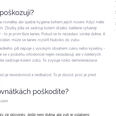
poškozují?
a rovnátka, ale špatná hygiena během jejich nosení. Když máte
ch. Zbytky jídla se zadržují kolem držáků, bakterie vytvářejí
- to je první fáze karies. Pokud se to nezastaví, vzniká dutina. A
ištěn, může se karies rozšířit hluboko do zubu.
 sladkého, pití nápoje s vysokým obsahem cukru nebo kyseliny -
e se v průběhu ortodoncie nejen nezastavují, ale v některých
déle zadržuje kolem zubů. To zvyšuje riziko demineralizace
ničí je nevědomost a nedbalost. To je důvod, proč je před
.
ovnátkách poškodíte?
ození:
ály ze sklovinky. Ještě není dutina, ale zub je oslabený.