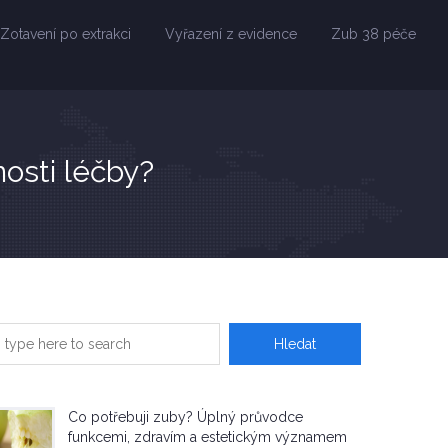
Zotavení po extrakci
Vyřazení z evidence
Zub 38 péče
osti léčby?
Co potřebuji zuby? Úplný průvodce
funkcemi, zdravím a estetickým významem