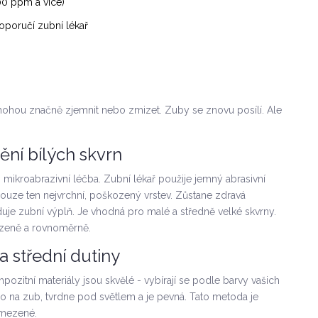
00 ppm a více)
oporučí zubní lékař
mohou značně zjemnit nebo zmizet. Zuby se znovu posílí. Ale
ění bílých skvrn
mikroabrazivní léčba. Zubní lékař použije jemný abrasivní
ouze ten nejvrchní, poškozený vrstev. Zůstane zdravá
duje zubní výplň. Je vhodná pro malé a středně velké skvrny.
rozeně a rovnoměrně.
a střední dutiny
mpozitní materiály jsou skvělé - vybírají se podle barvy vašich
mo na zub, tvrdne pod světlem a je pevná. Tato metoda je
omezené.