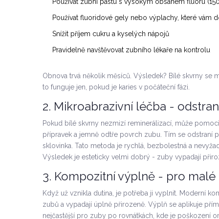
Používat zubní pastu s vysokým obsahem fluoru (15
Používat fluoridové gely nebo výplachy, které vám d
Snížit příjem cukru a kyselých nápojů
Pravidelně navštěvovat zubního lékaře na kontrolu
Obnova trvá několik měsíců. Výsledek? Bílé skvrny se 
to funguje jen, pokud je karies v počáteční fázi.
2. Mikroabrazivní léčba - odstran
Pokud bílé skvrny nezmizí reminerálizací, může pomoci 
přípravek a jemně odtře povrch zubu. Tím se odstraní p
sklovinka. Tato metoda je rychlá, bezbolestná a nevyža
Výsledek je esteticky velmi dobrý - zuby vypadají při
3. Kompozitní výplně - pro malé 
Když už vznikla dutina, je potřeba ji vyplnit. Moderní ko
zubů a vypadají úplně přirozeně. Výplň se aplikuje pří
nejčastější pro zuby po rovnátkách, kde je poškození 