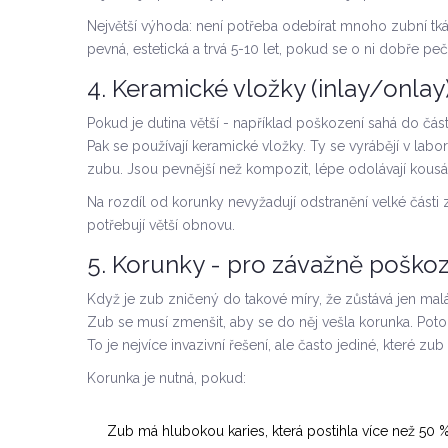
Největší výhoda: není potřeba odebírat mnoho zubní tká
pevná, estetická a trvá 5-10 let, pokud se o ni dobře peč
4. Keramické vložky (inlay/onlay
Pokud je dutina větší - například poškození sahá do část
Pak se používají keramické vložky. Ty se vyrábějí v lab
zubu. Jsou pevnější než kompozit, lépe odolávají kousán
Na rozdíl od korunky nevyžadují odstranění velké části 
potřebují větší obnovu.
5. Korunky - pro závažně poško
Když je zub zničený do takové míry, že zůstává jen mal
Zub se musí zmenšit, aby se do něj vešla korunka. Poto
To je nejvíce invazivní řešení, ale často jediné, které zub
Korunka je nutná, pokud:
Zub má hlubokou karies, která postihla více než 50 