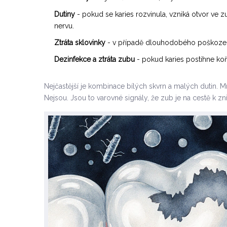
Dutiny
- pokud se karies rozvinula, vzniká otvor ve
nervu.
Ztráta sklovinky
- v případě dlouhodobého poškození
Dezinfekce a ztráta zubu
- pokud karies postihne koře
Nejčastější je kombinace bílých skvrn a malých dutin. Mn
Nejsou. Jsou to varovné signály, že zub je na cestě k zni