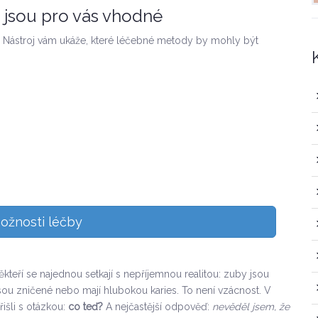
i jsou pro vás vhodné
k. Nástroj vám ukáže, které léčebné metody by mohly být
možnosti léčby
kteří se najednou setkají s nepříjemnou realitou: zuby jsou
sou zničené nebo mají hlubokou karies. To není vzácnost. V
řišli s otázkou:
co teď?
A nejčastější odpověď:
nevěděl jsem, že