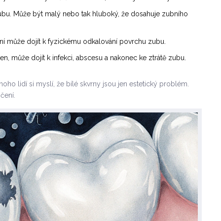
 zubu. Může být malý nebo tak hluboký, že dosahuje zubního
 může dojít k fyzickému odkalování povrchu zubu.
n, může dojít k infekci, abscesu a nakonec ke ztrátě zubu.
oho lidí si myslí, že bílé skvrny jsou jen estetický problém.
čení.