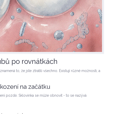
ubů po rovnátkách
mená to, že jste ztratili všechno. Existují různé možnosti, a
škození na začátku
 není pozdě. Sklovinka se může obnovit - to se nazývá