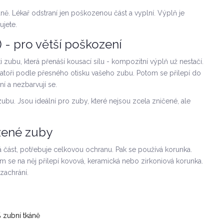
ně. Lékař odstraní jen poškozenou část a vyplní. Výplň je
ujete.
) - pro větší poškození
i zubu, která přenáší kousací sílu - kompozitní výplň už nestačí.
oratoři podle přesného otisku vašeho zubu. Potom se přilepí do
í a nezbarvují se.
zubu. Jsou ideální pro zuby, které nejsou zcela zničené, ale
zené zuby
á část, potřebuje celkovou ochranu. Pak se používá korunka.
m se na něj přilepí kovová, keramická nebo zirkoniová korunka.
 zachrání.
% zubní tkáně