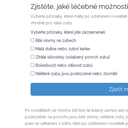
Zjistěte, jaké léčebné možnost
Vyberte příznaky, které máte po odstranění rovnáte
vhodné pro vaše zuby.
Vyberte příznaky, které jste zaznamenali:
Bílé skvrny na zubech
Malá dutina nebo zubní karies
Ztráta sklovinky (oslabený povrch zubu)
Bolestivost nebo citlivost zubů
Některé zuby jsou poškozené nebo zlomité
Zjistit 
Po rovnátkách se mnoho lidí těší na krásný úsměv, ale ně
poškozené, na povrchu jsou bílé skvrny, některé zuby j
praxi se setkávám s lidmi, kteří po odstranění rovnátek p