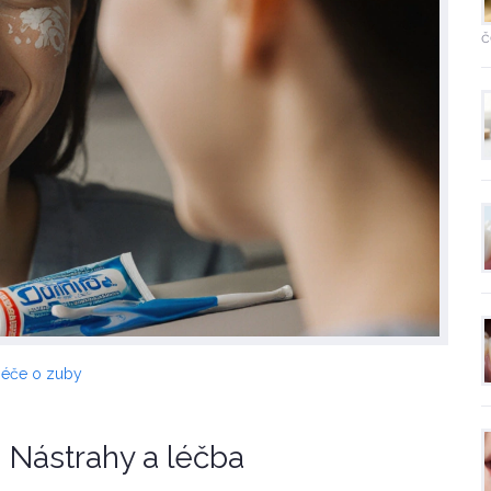
č
péče o zuby
: Nástrahy a léčba