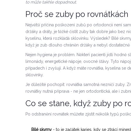
to může takhle dopadnout.
Proč se zuby po rovnátkách 
Největší příčina poškození zubů po ortodoncii není sam
držáky a dráty, je těžké čistit zuby tak dobře jako bez ni
kyselinu, která rozkládá sklovinku. Výsledek? Bílé skvrny 
když je zub dlouho chráněn držáky a nebyl dostatečně č
Nejen hygiena je problém. Někteří pacienti jídlí hodně
limonády, energetické nápoje, ovocné šťávy. Tyto nápoj
případech i zvyšují. A když máte rovnátka, kyselina se 
sklovinky.
Je důležité pochopit: rovnátka samotná nezničí zuby. Z
rovnátky nutná příprava - ne jen ortodontická, ale i zubní
Co se stane, když zuby po r
Po odstranění rovnátek můžete zjistit několik typů pošk
Bílé skvrny
- to je začátek karies, kdy se ztrácí miner