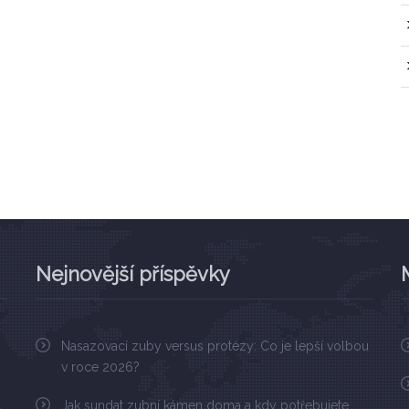
Nejnovější příspěvky
Nasazovací zuby versus protézy: Co je lepší volbou
v roce 2026?
Jak sundat zubní kámen doma a kdy potřebujete