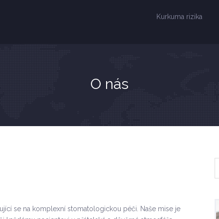
Kurkuma rizika
O nás
zující se na komplexní stomatologickou péči. Naše mise je