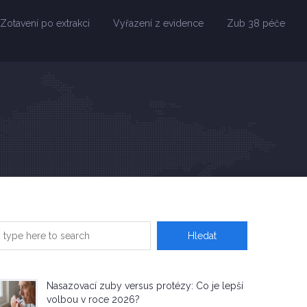
Zotavení po extrakci
Vyřazení z evidence
Zub 38 péče
Nasazovací zuby versus protézy: Co je lepší
volbou v roce 2026?