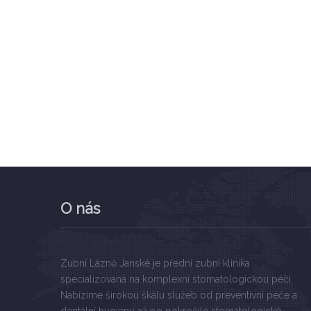
O nás
Zubní Lázně Janské je přední zubní klinika
specializovaná na komplexní stomatologickou péči.
Nabízíme širokou škálu služeb od preventivní péče a