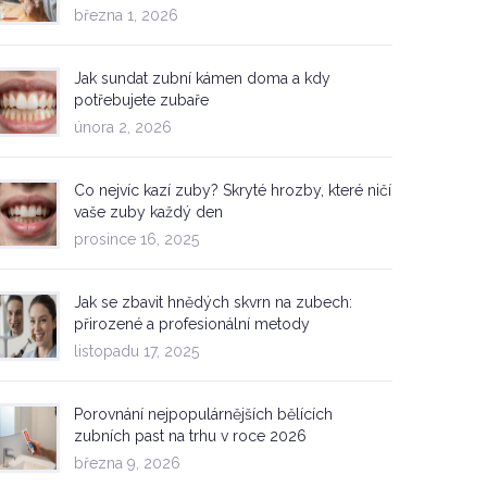
března 1, 2026
Jak sundat zubní kámen doma a kdy
potřebujete zubaře
února 2, 2026
Co nejvíc kazí zuby? Skryté hrozby, které ničí
vaše zuby každý den
prosince 16, 2025
Jak se zbavit hnědých skvrn na zubech:
přirozené a profesionální metody
listopadu 17, 2025
Porovnání nejpopulárnějších bělících
zubních past na trhu v roce 2026
března 9, 2026