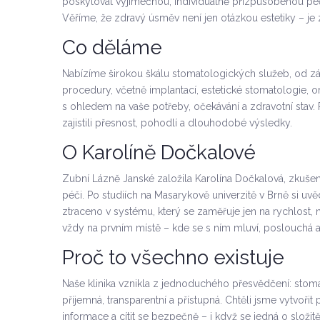
poskytovat výjimečnou, individuálně přizpůsobenou péč
Věříme, že zdravý úsměv není jen otázkou estetiky – je
Co děláme
Nabízíme širokou škálu stomatologických služeb, od zák
procedury, včetně implantací, estetické stomatologie, o
s ohledem na vaše potřeby, očekávání a zdravotní stav
zajistili přesnost, pohodlí a dlouhodobé výsledky.
O Karolíně Dočkalové
Zubní Lázně Janské založila Karolína Dočkalová, zkušen
péči. Po studiích na Masarykově univerzitě v Brně si uv
ztraceno v systému, který se zaměřuje jen na rychlost, nik
vždy na prvním místě – kde se s ním mluví, poslouchá a
Proč to všechno existuje
Naše klinika vznikla z jednoduchého přesvědčení: stom
příjemná, transparentní a přístupná. Chtěli jsme vytvořit
informace a cítit se bezpečně – i když se jedná o složitě