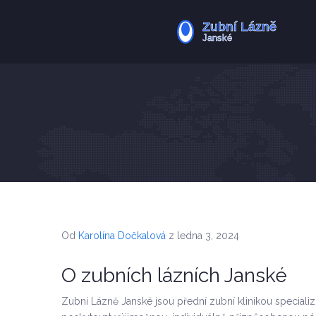
Od
Karolína Dočkalová
z ledna 3, 2024
O zubních lázních Janské
Zubní Lázně Janské jsou přední zubní klinikou speciali