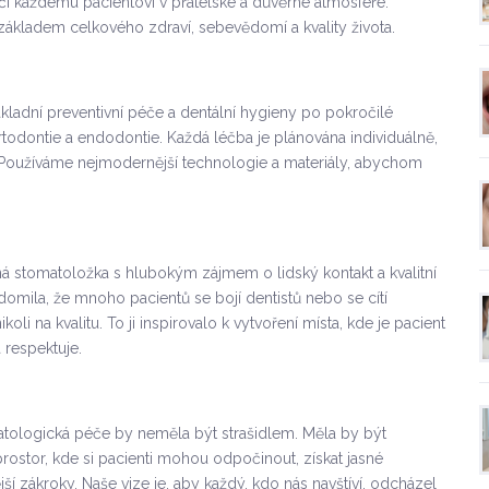
i každému pacientovi v přátelské a důvěrné atmosféře.
 základem celkového zdraví, sebevědomí a kvality života.
ladní preventivní péče a dentální hygieny po pokročilé
rtodontie a endodontie. Každá léčba je plánována individuálně,
. Používáme nejmodernější technologie a materiály, abychom
á stomatoložka s hlubokým zájmem o lidský kontakt a kvalitní
ědomila, že mnoho pacientů se bojí dentistů nebo se cítí
oli na kvalitu. To ji inspirovalo k vytvoření místa, kde je pacient
 respektuje.
atologická péče by neměla být strašidlem. Měla by být
 prostor, kde si pacienti mohou odpočinout, získat jasné
jší zákroky. Naše vize je, aby každý, kdo nás navštíví, odcházel