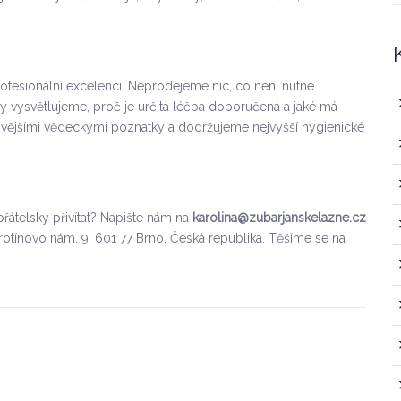
ofesionální excelenci. Neprodejeme nic, co není nutné.
y vysvětlujeme, proč je určitá léčba doporučená a jaké má
vějšími vědeckými poznatky a dodržujeme nejvyšší hygienické
přátelsky přivítat? Napište nám na
karolina@zubarjanskelazne.cz
rotínovo nám. 9, 601 77 Brno, Česká republika. Těšíme se na