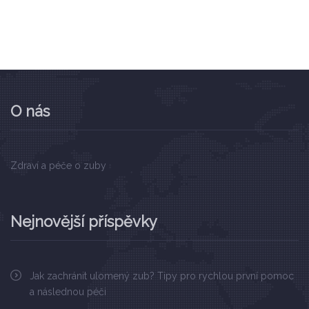
O nás
Zdraví a péče o zuby
Nejnovější příspěvky
Jak zachránit ulomený zub? Tipy pro rychlou první pomoc
a následnou péči