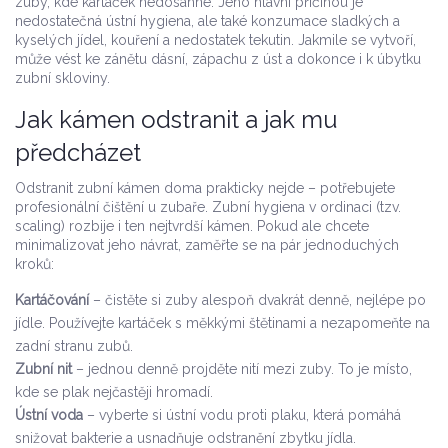
zuby, kde kartáček nedosáhne. Jeho hlavní příčinou je
nedostatečná ústní hygiena, ale také konzumace sladkých a
kyselých jídel, kouření a nedostatek tekutin. Jakmile se vytvoří,
může vést ke zánětu dásní, zápachu z úst a dokonce i k úbytku
zubní skloviny.
Jak kámen odstranit a jak mu
předcházet
Odstranit zubní kámen doma prakticky nejde – potřebujete
profesionální čištění u zubaře. Zubní hygiena v ordinaci (tzv.
scaling) rozbije i ten nejtvrdší kámen. Pokud ale chcete
minimalizovat jeho návrat, zaměřte se na pár jednoduchých
kroků:
Kartáčování
– čistěte si zuby alespoň dvakrát denně, nejlépe po
jídle. Používejte kartáček s měkkými štětinami a nezapomeňte na
zadní stranu zubů.
Zubní nit
– jednou denně projděte nití mezi zuby. To je místo,
kde se plak nejčastěji hromadí.
Ústní voda
– vyberte si ústní vodu proti plaku, která pomáhá
snižovat bakterie a usnadňuje odstranění zbytku jídla.