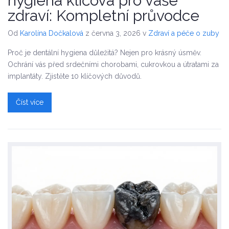
hygiena klíčová pro vaše
zdraví: Kompletní průvodce
Od
Karolína Dočkalová
z června 3, 2026
v
Zdraví a péče o zuby
Proč je dentální hygiena důležitá? Nejen pro krásný úsměv.
Ochrání vás před srdečními chorobami, cukrovkou a útratami za
implantáty. Zjistěte 10 klíčových důvodů.
Číst více