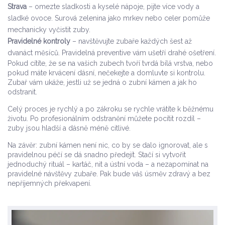
Strava
– omezte sladkosti a kyselé nápoje, pijte více vody a
sladké ovoce. Surová zelenina jako mrkev nebo celer pomůže
mechanicky vyčistit zuby.
Pravidelné kontroly
– navštěvujte zubaře každých šest až
dvanáct měsíců. Pravidelná preventive vám ušetří drahé ošetření.
Pokud cítíte, že se na vašich zubech tvoří tvrdá bílá vrstva, nebo
pokud máte krvácení dásní, nečekejte a domluvte si kontrolu.
Zubař vám ukáže, jestli už se jedná o zubní kámen a jak ho
odstranit.
Celý proces je rychlý a po zákroku se rychle vrátíte k běžnému
životu. Po profesionálním odstranění můžete pocítit rozdíl –
zuby jsou hladší a dásně méně citlivé.
Na závěr: zubní kámen není nic, co by se dalo ignorovat, ale s
pravidelnou péčí se dá snadno předejít. Stačí si vytvořit
jednoduchý rituál – kartáč, nit a ústní voda – a nezapomínat na
pravidelné návštěvy zubaře. Pak bude váš úsměv zdravý a bez
nepříjemných překvapení.