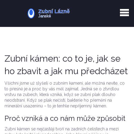
Kurkuma rizika
Zotavení po extrakci
Vyřazení z evidence
Zub 38 péče
Zubní kámen: co to je, jak se
ho zbavit a jak mu předcházet
Všichni jsme už slyšeli o zubním kameni, ale možná nevíte, co
to přesně je a proč by vás měl zajímat. Jedná se o ztvrdlou
vrstvu na zubech, která vzniká, když se zubní plak dlouho
neodstraní. Když se plak nečistí, bakterie ho přemění na
minerální usazeninu – to je tenhle nepříjemný kámen.
Proč vzniká a co nám může způsobit
Zubní kámen se nejčastěji tvoří na zadních čelistech a mezi