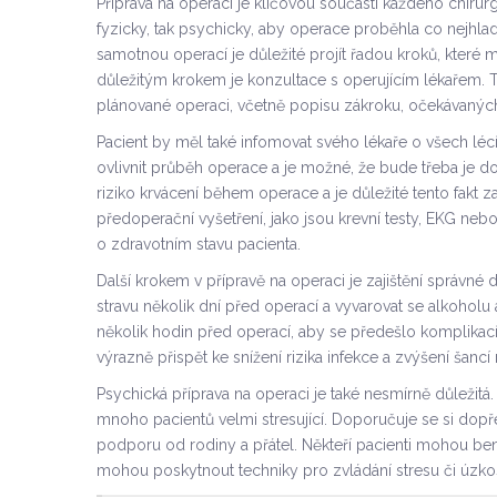
Příprava na operaci je klíčovou součástí každého chirurg
fyzicky, tak psychicky, aby operace proběhla co nejhl
samotnou operací je důležité projít řadou kroků, které mi
důležitým krokem je konzultace s operujícím lékařem. T
plánované operaci, včetně popisu zákroku, očekávaných
Pacient by měl také infomovat svého lékaře o všech lécíc
ovlivnit průběh operace a je možné, že bude třeba je d
riziko krvácení během operace a je důležité tento fakt za
předoperační vyšetření, jako jsou krevní testy, EKG ne
o zdravotním stavu pacienta.
Další krokem v přípravě na operaci je zajištění správné
stravu několik dní před operací a vyvarovat se alkoholu a
několik hodin před operací, aby se předešlo komplikac
výrazně přispět ke snížení rizika infekce a zvýšení šancí
Psychická příprava na operaci je také nesmírně důležit
mnoho pacientů velmi stresující. Doporučuje se si dop
podporu od rodiny a přátel. Někteří pacienti mohou bene
mohou poskytnout techniky pro zvládání stresu či úzkos