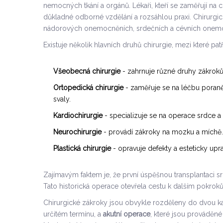
nemocných tkání a orgánů. Lékaři, kteří se zaměřují na ch
důkladné odborné vzdělání a rozsáhlou praxi. Chirurgic
nádorových onemocněních, srdečních a cévních onem
Existuje několik hlavních druhů chirurgie, mezi které patř
Všeobecná chirurgie
- zahrnuje různé druhy zákroků v 
Ortopedická chirurgie
- zaměřuje se na léčbu poraněn
svaly.
Kardiochirurgie
- specializuje se na operace srdce a
Neurochirurgie
- provádí zákroky na mozku a míchě.
Plastická chirurgie
- opravuje defekty a esteticky uprav
Zajímavým faktem je, že první úspěšnou transplantaci srd
Tato historická operace otevřela cestu k dalším pokrokům
Chirurgické zákroky jsou obvykle rozděleny do dvou ka
určitém termínu, a
akutní operace
, které jsou prováděné