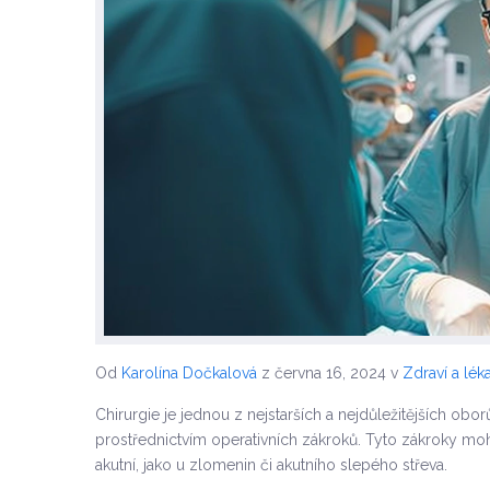
Od
Karolína Dočkalová
z června 16, 2024
v
Zdraví a léka
Chirurgie je jednou z nejstarších a nejdůležitějších obo
prostřednictvím operativních zákroků. Tyto zákroky moh
akutní, jako u zlomenin či akutního slepého střeva.