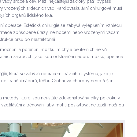
ady srdce a cév. Mezi nejčastější zákroky patří bypass
y vrozených srdečních vad. Kardiovaskulární chirurgové musí
ějších orgánů lidského těla.
kční operace. Estetická chirurgie se zabývá vylepšením vzhledu
deformace způsobené úrazy, nemocemi nebo vrozenými vadami.
strukce prsu po mastektomii.
emocnění a poranění mozku, míchy a periferních nervů.
ikátních zákrocích, jako jsou odstranění nádoru mozku, operace
rgie
, která se zabývá operacemi trávicího systému, jako je
nují odstranění nádorů, léčbu Crohnovy choroby nebo řešení
 a metody, které jsou neustále zdokonalovány díky pokroku v
 vzděláváni a trénováni, aby mohli poskytovat nejlepší možnou