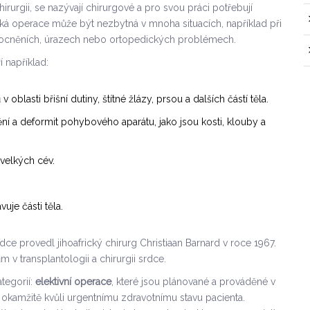
irurgii, se nazývají chirurgové a pro svou práci potřebují
ká operace může být nezbytná v mnoha situacích, například při
ocněních, úrazech nebo ortopedických problémech.
í například:
oblasti břišní dutiny, štítné žlázy, prsou a dalších částí těla.
í a deformit pohybového aparátu, jako jsou kosti, klouby a
 velkých cév.
uje části těla.
ce provedl jihoafrický chirurg Christiaan Barnard v roce 1967.
 v transplantologii a chirurgii srdce.
tegorií:
elektivní operace
, které jsou plánované a prováděné v
 okamžitě kvůli urgentnímu zdravotnímu stavu pacienta.