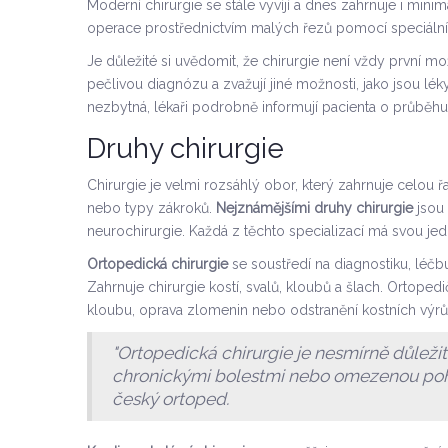
Moderní chirurgie se stále vyvíjí a dnes zahrnuje i minim
operace prostřednictvím malých řezů pomocí speciálníc
Je důležité si uvědomit, že chirurgie není vždy první mož
pečlivou diagnózu a zvažují jiné možnosti, jako jsou lé
nezbytná, lékaři podrobně informují pacienta o průběhu,
Druhy chirurgie
Chirurgie je velmi rozsáhlý obor, který zahrnuje celou řa
nebo typy zákroků.
Nejznámějšími druhy chirurgie
jsou 
neurochirurgie. Každá z těchto specializací má svou jed
Ortopedická chirurgie
se soustředí na diagnostiku, léč
Zahrnuje chirurgie kostí, svalů, kloubů a šlach. Ortope
kloubu, oprava zlomenin nebo odstranění kostních výrů
"Ortopedická chirurgie je nesmírně důležitá
chronickými bolestmi nebo omezenou pohyb
český ortoped.