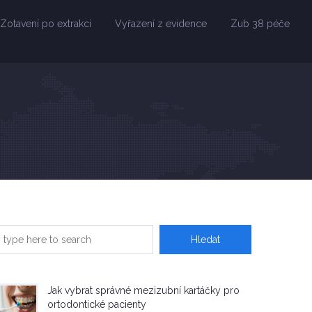
Zotavení po extrakci
Vyřazení z evidence
Zub 38 péče
Jak vybrat správné mezizubní kartáčky pro
ortodontické pacienty