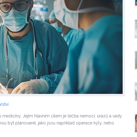
řství
rů medicíny. Jejím hlavním cílem je léčba nemocí, úrazů a vady
ou být plánované, jako jsou například operace kýly, nebo