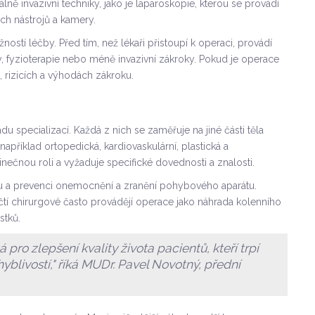
álně invazivní techniky, jako je laparoskopie, kterou se provádí
h nástrojů a kamery.
ností léčby. Před tím, než lékaři přistoupí k operaci, provádí
ky, fyzioterapie nebo méně invazivní zákroky. Pokud je operace
 rizicích a výhodách zákroku.
du specializací. Každá z nich se zaměřuje na jiné části těla
například ortopedická, kardiovaskulární, plastická a
inečnou roli a vyžaduje specifické dovednosti a znalosti.
bu a prevenci onemocnění a zranění pohybového aparátu.
dičtí chirurgové často provádějí operace jako náhrada kolenního
stků.
 pro zlepšení kvality života pacientů, kteří trpí
livostí," říká MUDr. Pavel Novotný, přední