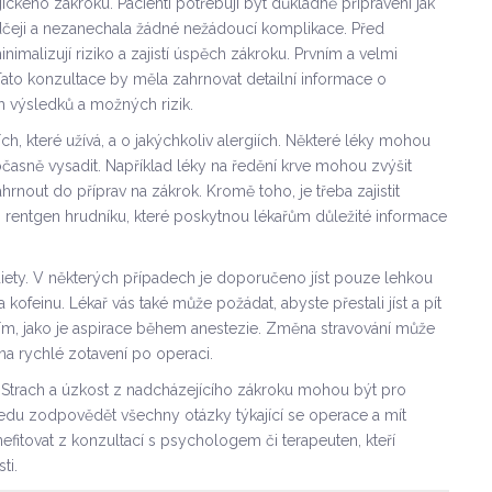
ického zákroku. Pacienti potřebují být důkladně připraveni jak
adčeji a nezanechala žádné nežádoucí komplikace. Před
nimalizují riziko a zajistí úspěch zákroku. Prvním a velmi
ato konzultace by měla zahrnovat detailní informace o
 výsledků a možných rizik.
h, které užívá, a o jakýchkoliv alergiích. Některé léky mohou
očasně vysadit. Například léky na ředění krve mohou zvýšit
hrnout do příprav na zákrok. Kromě toho, je třeba zajistit
bo rentgen hrudníku, které poskytnou lékařům důležité informace
 diety. V některých případech je doporučeno jíst pouze lehkou
 kofeinu. Lékař vás také může požádat, abyste přestali jíst a pít
ím, jako je aspirace během anestezie. Změna stravování může
 na rychlé zotavení po operaci.
á. Strach a úzkost z nadcházejícího zákroku mohou být pro
ředu zodpovědět všechny otázky týkající se operace a mít
fitovat z konzultací s psychologem či terapeuten, kteří
ti.