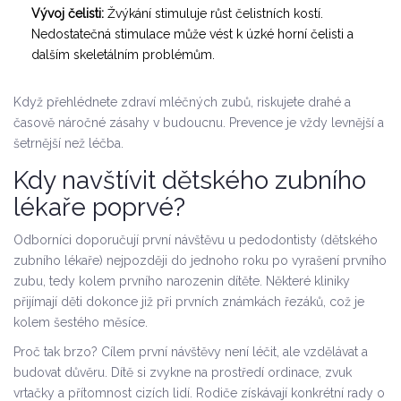
Vývoj čelisti:
Žvýkání stimuluje růst čelistních kostí.
Nedostatečná stimulace může vést k úzké horní čelisti a
dalším skeletálním problémům.
Když přehlédnete zdraví mléčných zubů, riskujete drahé a
časově náročné zásahy v budoucnu. Prevence je vždy levnější a
šetrnější než léčba.
Kdy navštívit dětského zubního
lékaře poprvé?
Odborníci doporučují první návštěvu u
pedodontisty
(dětského
zubního lékaře) nejpozději do jednoho roku po vyrašení prvního
zubu, tedy kolem prvního narozenin dítěte. Některé kliniky
přijímají děti dokonce již při prvních známkách řezáků, což je
kolem šestého měsíce.
Proč tak brzo? Cílem první návštěvy není léčit, ale vzdělávat a
budovat důvěru. Dítě si zvykne na prostředí ordinace, zvuk
vrtačky a přítomnost cizích lidí. Rodiče získávají konkrétní rady o