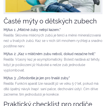
Časté mýty o dětských zubech
Mýtus 1: „Mléčné zuby netrpí kazem.“
Realita: Sklovina mléčných zubů je tenčí a méně mineralizovaná
než u trvalých zubů. Kaz se v nich šíří mnohem rychleji a snadno
postihne nerv.
Mýtus 2: „Kaz v mléčném zubu nebolí, dokud nezačne hnít.“
Realita: Včasný kaz je asymptomatický. Bolest nastává až tehdy,
když je poškození již hluboké a nelze zub jednoduše
vyplombovat.
Mýtus 3: „Ortodontie je jen pro trvalé zuby.“
Realita: Funkční aparát lze nasadit již ve věku 5-7 let, pokud má
dítě špatný návyk (např. saní palce, dechování ústy). Čím dříve
začneme, tím jednodušší je korekce.
Praktický checklist pro rodiče