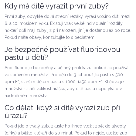
Kdy má dítě vyrazit první zuby?
První zuby, obvykle dolní střední řezáky, vyraší většině dětí mezi
6. a 10. měsícem věku. Existují však velké individuální rozdíly;
někteří děti mají zuby již při narození, jiní je dostanou až po roce.
Pokud máte obavy, konzultujte to s pediatrem.
Je bezpečné používat fluoridovou
pastu u dětí?
Ano, fluorid je bezpečný a účinný proti kazu, pokud se používá
ve správném množství. Pro děti do 3 let použijte pastu s 500
ppm F⁻, starším dětem pastu s 1000-1450 ppm F⁻. Klíčové je
množství - stačí velikost hrášku, aby dítě pastu nepolykalo v
nadměrném množství.
Co dělat, když si dítě vyrazí zub při
úrazu?
Pokud jde o trvalý zub, zkuste ho ihned vložit zpět do alveoly
(dírky) a běžte k lékaři do 30 minut. Pokud to nejde, uložte zub