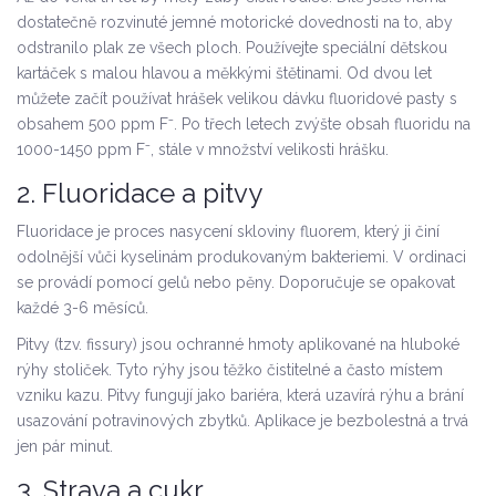
dostatečně rozvinuté jemné motorické dovednosti na to, aby
odstranilo plak ze všech ploch. Používejte speciální dětskou
kartáček s malou hlavou a měkkými štětinami. Od dvou let
můžete začít používat hrášek velikou dávku fluoridové pasty s
obsahem 500 ppm F⁻. Po třech letech zvýšte obsah fluoridu na
1000-1450 ppm F⁻, stále v množství velikosti hrášku.
2. Fluoridace a pitvy
Fluoridace
je proces nasycení skloviny fluorem, který ji činí
odolnější vůči kyselinám produkovaným bakteriemi. V ordinaci
se provádí pomocí gelů nebo pěny. Doporučuje se opakovat
každé 3-6 měsíců.
Pitvy
(tzv. fissury) jsou ochranné hmoty aplikované na hluboké
rýhy stoliček. Tyto rýhy jsou těžko čistitelné a často místem
vzniku kazu. Pitvy fungují jako bariéra, která uzavírá rýhu a brání
usazování potravinových zbytků. Aplikace je bezbolestná a trvá
jen pár minut.
3. Strava a cukr