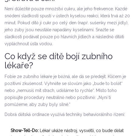
Není důležité pouze množství cukru, ale jeho frekvence. Každé
snědení sladkostí spustí v ústech kyselou reakci, která trvá až 20
minut. Pokud dítě jí cukr po celý den (např. sušenky mezi jídly),
jeho zuby jsou neustále napadány kyselinami. Snažte se
sladkosti podávat pouze po hlavních jídlech a následně dítěti
vypláchnout ústa vodou.
Co když se dítě bojí zubního
lékaře?
Fobie ze zubního lékaře je běžná, ale dá se předejít. Klíčem je
pozitivní zkušenost. Vyhněte se slovům jako „bude to bolět“
nebo „nemusíš mít strach, uděláme to rychle“. Místo toho
popisujte procedury neutrálně nebo pozitivně: „Nyní ti
pomůžeme, aby zuby byly silné.“
Dobrá dětská ordinace využívá techniky behaviorálního řízení:
Show-Tell-Do:
Lékař ukáže nástroj, vysvětlí, co bude dělat