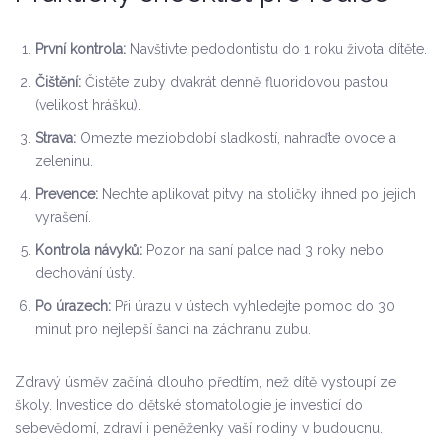
První kontrola:
Navštivte pedodontistu do 1 roku života dítěte.
Čištění:
Čistěte zuby dvakrát denně fluoridovou pastou
(velikost hrášku).
Strava:
Omezte meziobdobí sladkostí, nahraďte ovoce a
zeleninu.
Prevence:
Nechte aplikovat pitvy na stoličky ihned po jejich
vyrašení.
Kontrola návyků:
Pozor na saní palce nad 3 roky nebo
dechování ústy.
Po úrazech:
Při úrazu v ústech vyhledejte pomoc do 30
minut pro nejlepší šanci na záchranu zubu.
Zdravý úsměv začíná dlouho předtím, než dítě vystoupí ze
školy. Investice do dětské stomatologie je investicí do
sebevědomí, zdraví i peněženky vaší rodiny v budoucnu.