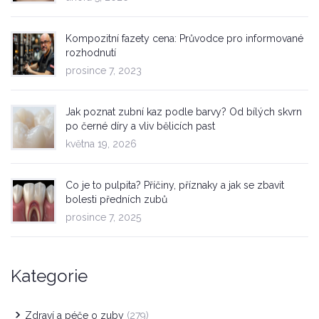
Kompozitní fazety cena: Průvodce pro informované
rozhodnutí
prosince 7, 2023
Jak poznat zubní kaz podle barvy? Od bílých skvrn
po černé díry a vliv bělicích past
května 19, 2026
Co je to pulpita? Příčiny, příznaky a jak se zbavit
bolesti předních zubů
prosince 7, 2025
Kategorie
Zdraví a péče o zuby
(279)