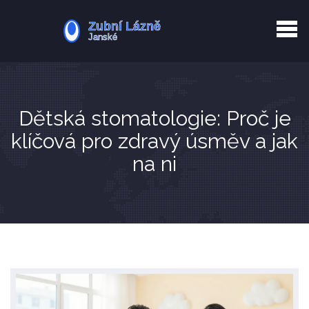
Kurkuma rizika
Zotavení po extrakci
Vyřazení z evidence
Zub 38 péče
Dětská stomatologie: Proč je
klíčová pro zdravý úsměv a jak
na ni