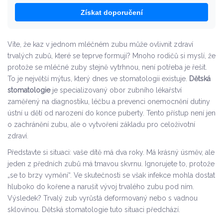
Získat doporučení
Víte, že kaz v jednom mléčném zubu může ovlivnit zdraví
trvalých zubů, které se teprve formují? Mnoho rodičů si myslí, že
protože se mléčné zuby stejně vytrhnou, není potřeba je řešit.
To je největší mýtus, který dnes ve stomatologii existuje.
Dětská
stomatologie
je
specializovaný obor zubního lékařství
zaměřený na diagnostiku, léčbu a prevenci onemocnění dutiny
ústní u dětí od narození do konce puberty
. Tento přístup není jen
o zachránění zubu, ale o vytvoření základu pro celoživotní
zdraví.
Představte si situaci: vaše dítě má dva roky. Má krásný úsměv, ale
jeden z předních zubů má tmavou skvrnu. Ignorujete to, protože
„se to brzy vymění“. Ve skutečnosti se však infekce mohla dostat
hluboko do kořene a narušit vývoj trvalého zubu pod ním.
Výsledek? Trvalý zub vyrůstá deformovaný nebo s vadnou
sklovinou. Dětská stomatologie tuto situaci předchází.