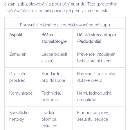
čištění zubů, stravování a používání fluóridů. Tato „preventivní
návštěva“ často zabránila panice při první akutní bolesti.
Porovnání běžného a specializovaného přístupu
Aspekt
Běžná
Dětská stomatologie
stomatologie
(Pedodontie)
Zaměření
Léčba bolestí
Prevence, vzdělávání,
a kazů
behaviorální řízení
Ordinační
Standardní,
Barevné, herní prvky,
prostředí
pro dospělé
dětské křeslo
Komunikace
Technická,
Herní, jednoduchá,
odborná
empatická
Specifické
Tradiční
Fluoridace, pitvy,
metody
plomba,
sealanty, sedace
extrakce