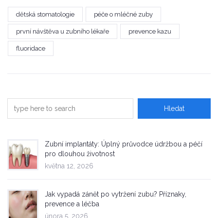
dětská stomatologie
péče o mléčné zuby
první návštěva u zubního lékaře
prevence kazu
fluoridace
Zubní implantáty: Úplný průvodce údržbou a péčí
pro dlouhou životnost
května 12, 2026
Jak vypadá zánět po vytržení zubu? Příznaky,
prevence a léčba
února 5, 2026