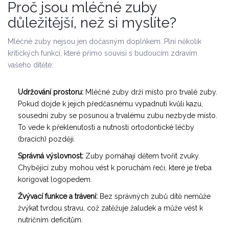
Proč jsou mléčné zuby
důležitější, než si myslíte?
Mléčné zuby nejsou jen dočasným doplňkem. Plní několik
kritických funkcí, které přímo souvisí s budoucím zdravím
vašeho dítěte:
Udržování prostoru:
Mléčné zuby drží místo pro trvalé zuby.
Pokud dojde k jejich předčasnému vypadnutí kvůli kazu,
sousední zuby se posunou a trvalému zubu nezbyde místo.
To vede k překlenutosti a nutnosti ortodontické léčby
(bracích) později.
Správná výslovnost:
Zuby pomáhají dětem tvořit zvuky.
Chybějící zuby mohou vést k poruchám řeči, které je třeba
korigovat logopedem.
Žvývací funkce a trávení:
Bez správných zubů dítě nemůže
žvýkat tvrdou stravu, což zatěžuje žaludek a může vést k
nutričním deficitům.