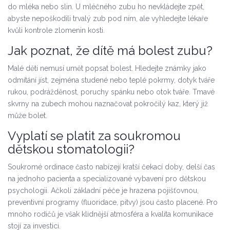
do mléka nebo slin. U mléčného zubu ho nevkládejte zpět,
abyste nepoškodili trvalý zub pod ním, ale vyhledejte lékaře
kvůli kontrole zlomenin kosti.
Jak poznat, že dítě má bolest zubu?
Malé děti nemusí umět popsat bolest. Hledejte známky jako
odmítání jíst, zejména studené nebo teplé pokrmy, dotyk tváře
rukou, podrážděnost, poruchy spánku nebo otok tváře. Tmavé
skvrny na zubech mohou naznačovat pokročilý kaz, který již
může bolet.
Vyplatí se platit za soukromou
dětskou stomatologii?
Soukromé ordinace často nabízejí kratší čekací doby, delší čas
na jednoho pacienta a specializované vybavení pro dětskou
psychologii. Ačkoli základní péče je hrazena pojišťovnou,
preventivní programy (fluoridace, pitvy) jsou často placené. Pro
mnoho rodičů je však klidnější atmosféra a kvalita komunikace
stojí za investici.