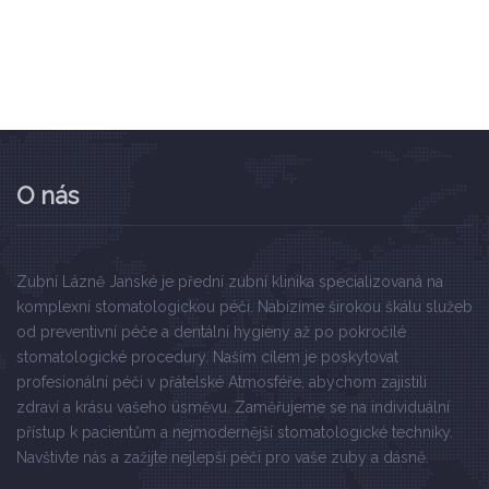
O nás
Zubní Lázně Janské je přední zubní klinika specializovaná na
komplexní stomatologickou péči. Nabízíme širokou škálu služeb
od preventivní péče a dentální hygieny až po pokročilé
stomatologické procedury. Naším cílem je poskytovat
profesionální péči v přátelské Atmosféře, abychom zajistili
zdraví a krásu vašeho úsměvu. Zaměřujeme se na individuální
přístup k pacientům a nejmodernější stomatologické techniky.
Navštivte nás a zažijte nejlepší péči pro vaše zuby a dásně.