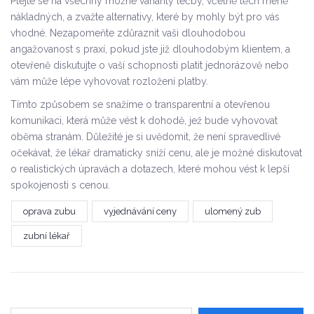
Ptejte se na všechny možné varianty léčby, včetně těch méně
nákladných, a zvažte alternativy, které by mohly být pro vás
vhodné. Nezapomeňte zdůraznit vaši dlouhodobou
angažovanost s praxí, pokud jste již dlouhodobým klientem, a
otevřeně diskutujte o vaší schopnosti platit jednorázově nebo
vám může lépe vyhovovat rozložení platby.
Tímto způsobem se snažíme o transparentní a otevřenou
komunikaci, která může vést k dohodě, jež bude vyhovovat
oběma stranám. Důležité je si uvědomit, že není spravedlivé
očekávat, že lékař dramaticky sníží cenu, ale je možné diskutovat
o realistických úpravách a dotazech, které mohou vést k lepší
spokojenosti s cenou.
oprava zubu
vyjednávání ceny
ulomený zub
zubní lékař