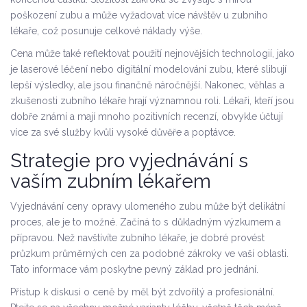
poškození zubu a může vyžadovat více návštěv u zubního
lékaře, což posunuje celkové náklady výše.
Cena může také reflektovat použití nejnovějších technologií, jako
je laserové léčení nebo digitální modelování zubu, které slibují
lepší výsledky, ale jsou finančně náročnější. Nakonec, věhlas a
zkušenosti zubního lékaře hrají významnou roli. Lékaři, kteří jsou
dobře známí a mají mnoho pozitivních recenzí, obvykle účtují
více za své služby kvůli vysoké důvěře a poptávce.
Strategie pro vyjednávání s
vaším zubním lékařem
Vyjednávání ceny opravy ulomeného zubu může být delikátní
proces, ale je to možné. Začíná to s důkladným výzkumem a
přípravou. Než navštívíte zubního lékaře, je dobré provést
průzkum průměrných cen za podobné zákroky ve vaší oblasti.
Tato informace vám poskytne pevný základ pro jednání.
Přístup k diskusi o ceně by měl být zdvořilý a profesionální.