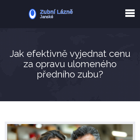
Kurkuma rizika
Zotavení po extrakci
Vyřazení z evidence
Zub 38 péče
Jak efektivně vyjednat cenu
za opravu ulomeného
předního zubu?