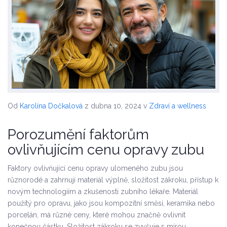
Od
Karolína Dočkalová
z dubna 10, 2024
v
Zdraví a wellness
Porozumění faktorům
ovlivňujícím cenu opravy zubu
Faktory ovlivňující cenu opravy ulomeného zubu jsou
různorodé a zahrnují materiál výplně, složitost zákroku, přístup k
novým technologiím a zkušenosti zubního lékaře. Materiál
použitý pro opravu, jako jsou kompozitní směsi, keramika nebo
porcelán, má různé ceny, které mohou značně ovlivnit
konečnou částku. Složitost zákroku se zvyšuje s mírou