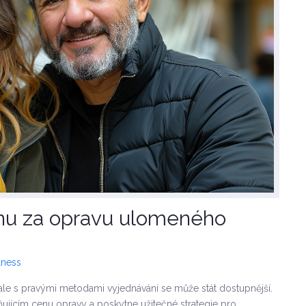
enu za opravu ulomeného
lness
e s pravými metodami vyjednávání se může stát dostupnější.
ujícím cenu opravy a poskytne užitečné strategie pro