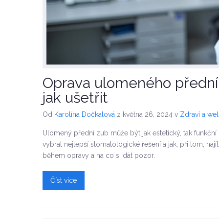
Oprava ulomeného předníh
jak ušetřit
Od
Karolína Dočkalová
z května 26, 2024
v
Zdraví a wel
Ulomený přední zub může být jak estetický, tak funkční 
vybrat nejlepší stomatologické řešení a jak, při tom, naj
během opravy a na co si dát pozor.
Číst více