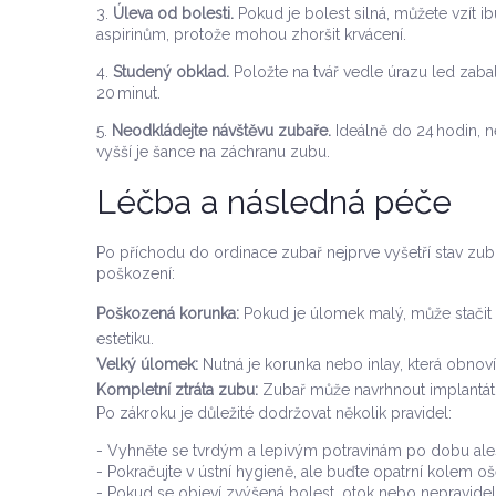
3.
Úleva od bolesti.
Pokud je bolest silná, můžete vzít 
aspirinům, protože mohou zhoršit krvácení.
4.
Studený obklad.
Položte na tvář vedle úrazu led zaba
20 minut.
5.
Neodkládejte návštěvu zubaře.
Ideálně do 24 hodin, n
vyšší je šance na záchranu zubu.
Léčba a následná péče
Po příchodu do ordinace zubař nejprve vyšetří stav zubu
poškození:
Poškozená korunka:
Pokud je úlomek malý, může stačit 
estetiku.
Velký úlomek:
Nutná je korunka nebo inlay, která obnoví
Kompletní ztráta zubu:
Zubař může navrhnout implantát,
Po zákroku je důležité dodržovat několik pravidel:
- Vyhněte se tvrdým a lepivým potravinám po dobu ale
- Pokračujte v ústní hygieně, ale buďte opatrní kolem oš
- Pokud se objeví zvýšená bolest, otok nebo nepravidel