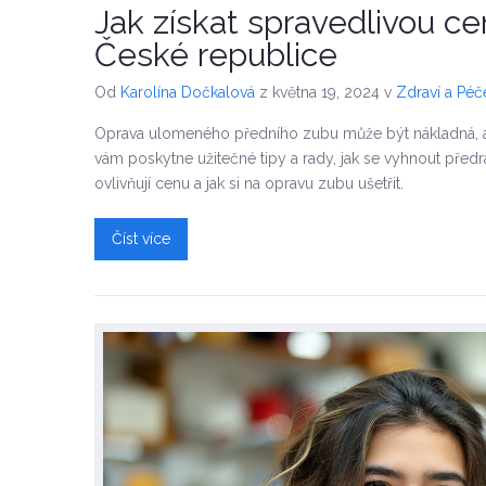
Jak získat spravedlivou c
České republice
Od
Karolína Dočkalová
z května 19, 2024
v
Zdraví a Péč
Oprava ulomeného předního zubu může být nákladná, ale 
vám poskytne užitečné tipy a rady, jak se vyhnout předra
ovlivňují cenu a jak si na opravu zubu ušetřit.
Číst více