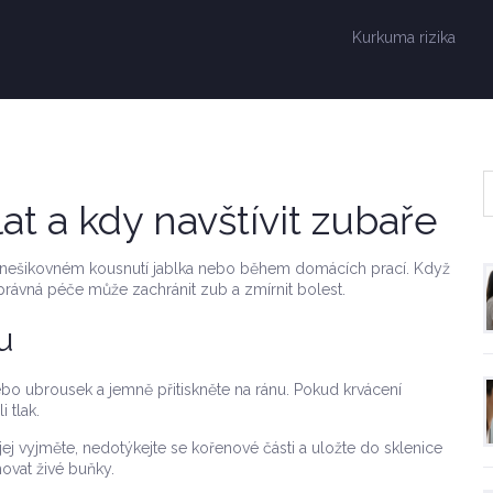
Kurkuma rizika
t a kdy navštívit zubaře
ři nešikovném kousnutí jablka nebo během domácích prací. Když
 správná péče může zachránit zub a zmírnit bolest.
u
ebo ubrousek a jemně přitiskněte na ránu. Pokud krvácení
 tlak.
ej vyjměte, nedotýkejte se kořenové části a uložte do sklenice
vat živé buňky.