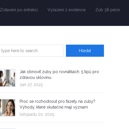
Zotavení po extrakci
Vyřazení z evidence
Zub 38 péče
Jak obnovit zuby po rovnátkách: 5 tipů pro
zdravou sklovinu
září 27, 2025
Proč se rozhodnout pro fazety na zuby?
Výhody, které skutečně mají význam
listopadu 20, 2025