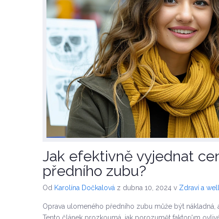
Jak efektivně vyjednat c
předního zubu?
Od
Karolína Dočkalová
z dubna 10, 2024
v
Zdraví a wel
Oprava ulomeného předního zubu může být nákladná, al
Tento článek prozkoumá, jak porozumět faktorům ovlivň