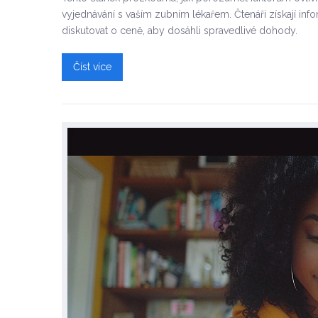
vyjednávání s vaším zubním lékařem. Čtenáři získají info
diskutovat o ceně, aby dosáhli spravedlivé dohody.
Číst více