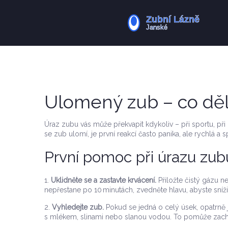
Ulomený zub – co děla
Úraz zubu vás může překvapit kdykoliv – při sportu, p
se zub ulomí, je první reakcí často panika, ale rychlá a
První pomoc při úrazu zub
1.
Uklidněte se a zastavte krvácení.
Přiložte čistý gázu n
nepřestane po 10 minutách, zvedněte hlavu, abyste snížili
2.
Vyhledejte zub.
Pokud se jedná o celý úsek, opatrně j
s mlékem, slinami nebo slanou vodou. To pomůže zacho