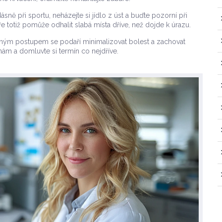
sně při sportu, neházejte si jídlo z úst a buďte pozorní při
e totiž pomůže odhalit slabá místa dříve, než dojde k úrazu.
vným postupem se podaří minimalizovat bolest a zachovat
 nám a domluvte si termín co nejdříve.