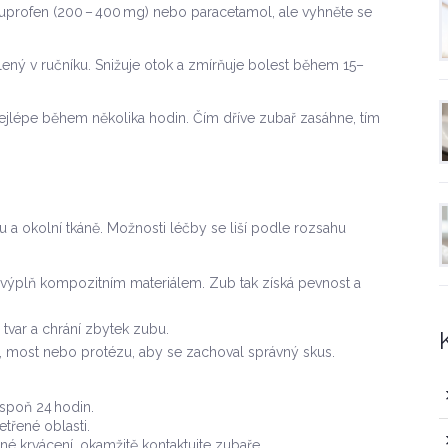
ibuprofen (200 – 400 mg) nebo paracetamol, ale vyhněte se
lený v ručníku. Snižuje otok a zmírňuje bolest během 15–
ejlépe během několika hodin. Čím dříve zubař zasáhne, tím
 a okolní tkáně. Možnosti léčby se liší podle rozsahu
výplň kompozitním materiálem. Zub tak získá pevnost a
 tvar a chrání zbytek zubu.
 most nebo protézu, aby se zachoval správný skus.
spoň 24 hodin.
etřené oblasti.
né krvácení, okamžitě kontaktujte zubaře.