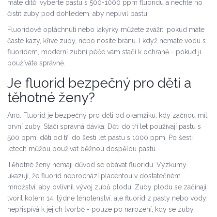
máte dítě, vyberte pastu s 500-1000 ppm fluoridu a nechte ho
čistit zuby pod dohledem, aby neplivil pastu.
Fluoridové opláchnutí nebo lakýrky můžete zvážit, pokud máte
časté kazy, křivé zuby, nebo nosíte bránu. I když nemáte vodu s
fluoridem, moderní zubní péče vám stačí k ochraně - pokud ji
používáte správně.
Je fluorid bezpečný pro děti a
těhotné ženy?
Ano. Fluorid je bezpečný pro děti od okamžiku, kdy začnou mít
první zuby. Stačí správná dávka. Děti do tří let používají pastu s
500 ppm, děti od tří do šesti let pastu s 1000 ppm. Po šesti
letech můžou používat běžnou dospělou pastu.
Těhotné ženy nemají důvod se obávat fluoridu. Výzkumy
ukazují, že fluorid neprochází placentou v dostatečném
množství, aby ovlivnil vývoj zubů plodu. Zuby plodu se začínají
tvořit kolem 14. týdne těhotenství, ale fluorid z pasty nebo vody
nepřispívá k jejich tvorbě - pouze po narození, kdy se zuby