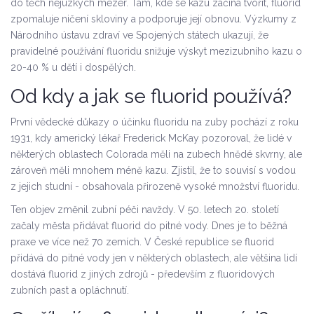
do těch nejúzkých mezer. Tam, kde se kazu začíná tvořit, fluorid
zpomaluje ničení skloviny a podporuje její obnovu. Výzkumy z
Národního ústavu zdraví ve Spojených státech ukazují, že
pravidelné používání fluoridu snižuje výskyt mezizubního kazu o
20-40 % u dětí i dospělých.
Od kdy a jak se fluorid používá?
První vědecké důkazy o účinku fluoridu na zuby pochází z roku
1931, kdy americký lékař Frederick McKay pozoroval, že lidé v
některých oblastech Colorada měli na zubech hnědé skvrny, ale
zároveň měli mnohem méně kazu. Zjistil, že to souvisí s vodou
z jejich studní - obsahovala přirozeně vysoké množství fluoridu.
Ten objev změnil zubní péči navždy. V 50. letech 20. století
začaly města přidávat fluorid do pitné vody. Dnes je to běžná
praxe ve více než 70 zemích. V České republice se fluorid
přidává do pitné vody jen v některých oblastech, ale většina lidí
dostává fluorid z jiných zdrojů - především z fluoridových
zubních past a opláchnutí.