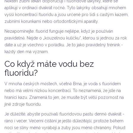
Někteří zubní lékaři doporučují i fluoridové lakýrky, které se
aplikují v ordinaci dvakrát ročně. Tyto lakýrky obsahují mnohem
vyšší koncentraci fluoridu a jsou určené pro lidi s častým kazem,
zubními korunkami nebo ortodontickými aparáty.
Nezapomínejte: fluorid funguje nejlépe, když je používán
pravidelně. Nejde o „kouzelnou kuličku“, kterou si jednou za rok
dáte a už je všechno v pořádku. Je to jako pravidelný trénink -
každý den má význam.
Co když máte vodu bez
fluoridu?
V mnoha českých městech, včetně Brna, je voda s fluoridem
nebo má velmi nízkou koncentraci. To neznamená, že jste na
hranici kazu. Znamená to jen, že musíte být větší pozornost na
jiné zdroje fluoridu.
Je důležité, abyste používali fluoridovou pastu denně dvakrát -
ráno i večer. Večerní čištění je ještě důležitější, protože během
noci se sliny méně vyrábějí a zuby jsou méně chráněny. Pokud