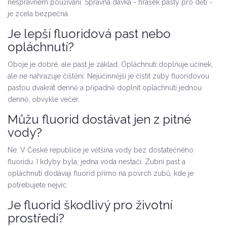
nesprávném používání. Správná dávka - hrášek pasty pro děti -
je zcela bezpečná.
Je lepší fluoridová past nebo
opláchnutí?
Oboje je dobré, ale past je základ. Opláchnutí doplňuje účinek,
ale ne nahrazuje čištění. Nejúčinnější je čistit zuby fluoridovou
pastou dvakrát denně a případně doplnit opláchnutí jednou
denně, obvykle večer.
Můžu fluorid dostávat jen z pitné
vody?
Ne. V České republice je většina vody bez dostatečného
fluoridu. I kdyby byla, jedna voda nestačí. Zubní past a
opláchnutí dodávají fluorid přímo na povrch zubů, kde je
potřebujete nejvíc.
Je fluorid škodlivý pro životní
prostředí?