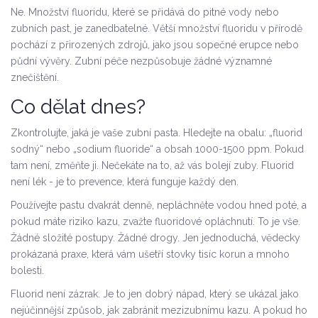
Ne. Množství fluoridu, které se přidává do pitné vody nebo
zubních past, je zanedbatelné. Větší množství fluoridu v přírodě
pochází z přirozených zdrojů, jako jsou sopečné erupce nebo
půdní vývěry. Zubní péče nezpůsobuje žádné významné
znečištění.
Co dělat dnes?
Zkontrolujte, jaká je vaše zubní pasta. Hledejte na obalu: „fluorid
sodný“ nebo „sodium fluoride“ a obsah 1000-1500 ppm. Pokud
tam není, změňte ji. Nečekáte na to, až vás bolejí zuby. Fluorid
není lék - je to prevence, která funguje každý den.
Používejte pastu dvakrát denně, nepláchněte vodou hned poté, a
pokud máte riziko kazu, zvažte fluoridové opláchnutí. To je vše.
Žádné složité postupy. Žádné drogy. Jen jednoduchá, vědecky
prokázaná praxe, která vám ušetří stovky tisíc korun a mnoho
bolesti.
Fluorid není zázrak. Je to jen dobrý nápad, který se ukázal jako
nejúčinnější způsob, jak zabránit mezizubnímu kazu. A pokud ho