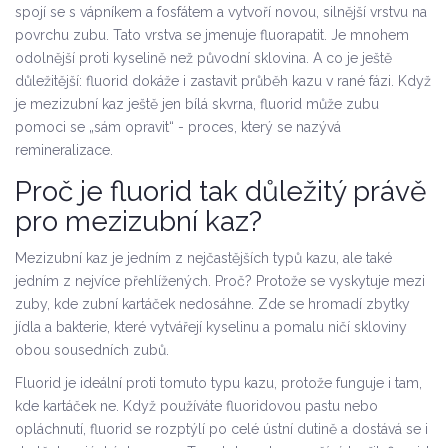
spojí se s vápníkem a fosfátem a vytvoří novou, silnější vrstvu na
povrchu zubu. Tato vrstva se jmenuje fluorapatit. Je mnohem
odolnější proti kyselině než původní sklovina. A co je ještě
důležitější: fluorid dokáže i zastavit průběh kazu v rané fázi. Když
je mezizubní kaz ještě jen bílá skvrna, fluorid může zubu
pomoci se „sám opravit“ - proces, který se nazývá
remineralizace.
Proč je fluorid tak důležitý právě
pro mezizubní kaz?
Mezizubní kaz je jedním z nejčastějších typů kazu, ale také
jedním z nejvíce přehlížených. Proč? Protože se vyskytuje mezi
zuby, kde zubní kartáček nedosáhne. Zde se hromadí zbytky
jídla a bakterie, které vytvářejí kyselinu a pomalu ničí skloviny
obou sousedních zubů.
Fluorid je ideální proti tomuto typu kazu, protože funguje i tam,
kde kartáček ne. Když používáte fluoridovou pastu nebo
opláchnutí, fluorid se rozptýlí po celé ústní dutině a dostává se i