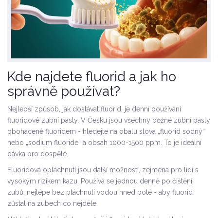
Kde najdete fluorid a jak ho
správně používat?
Nejlepší způsob, jak dostávat fluorid, je denní používání
fluoridové zubní pasty. V Česku jsou všechny běžné zubní pasty
obohacené fluoridem - hledejte na obalu slova „fluorid sodný“
nebo „sodium fluoride“ a obsah 1000-1500 ppm. To je ideální
dávka pro dospělé.
Fluoridová opláchnutí jsou další možností, zejména pro lidi s
vysokým rizikem kazu. Používá se jednou denně po čištění
zubů, nejlépe bez pláchnutí vodou hned poté - aby fluorid
zůstal na zubech co nejdéle.