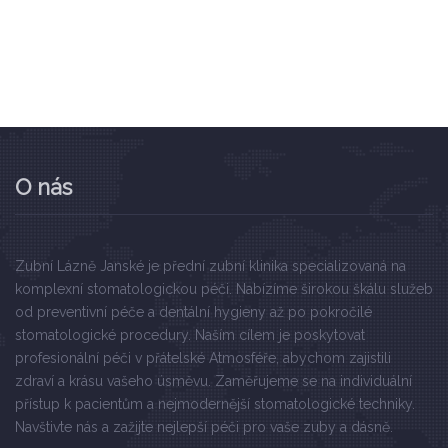
O nás
Zubní Lázně Janské je přední zubní klinika specializovaná na
komplexní stomatologickou péči. Nabízíme širokou škálu služeb
od preventivní péče a dentální hygieny až po pokročilé
stomatologické procedury. Naším cílem je poskytovat
profesionální péči v přátelské Atmosféře, abychom zajistili
zdraví a krásu vašeho úsměvu. Zaměřujeme se na individuální
přístup k pacientům a nejmodernější stomatologické techniky.
Navštivte nás a zažijte nejlepší péči pro vaše zuby a dásně.