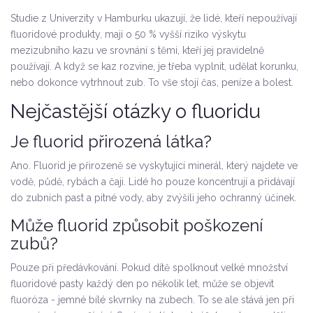
Studie z Univerzity v Hamburku ukazují, že lidé, kteří nepoužívají
fluoridové produkty, mají o 50 % vyšší riziko výskytu
mezizubního kazu ve srovnání s těmi, kteří jej pravidelně
používají. A když se kaz rozvine, je třeba vyplnit, udělat korunku,
nebo dokonce vytrhnout zub. To vše stojí čas, peníze a bolest.
Nejčastější otázky o fluoridu
Je fluorid přirozená látka?
Ano. Fluorid je přirozeně se vyskytující minerál, který najdete ve
vodě, půdě, rybách a čaji. Lidé ho pouze koncentrují a přidávají
do zubních past a pitné vody, aby zvýšili jeho ochranný účinek.
Může fluorid způsobit poškození
zubů?
Pouze při předávkování. Pokud dítě spolknout velké množství
fluoridové pasty každý den po několik let, může se objevit
fluoróza - jemné bílé skvrnky na zubech. To se ale stává jen při