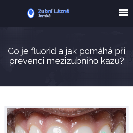
Kurkuma rizika
Zotavení po extrakci
Vyřazení z evidence
Zub 38 péče
Co je fluorid a jak pomáhá při
prevenci mezizubního kazu?