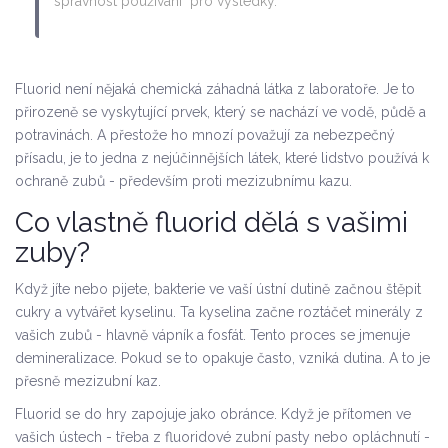
správnost používání" pro výsledky.
Fluorid není nějaká chemická záhadná látka z laboratoře. Je to
přirozeně se vyskytující prvek, který se nachází ve vodě, půdě a
potravinách. A přestože ho mnozí považují za nebezpečný
přísadu, je to jedna z nejúčinnějších látek, které lidstvo používá k
ochraně zubů - především proti mezizubnímu kazu.
Co vlastně fluorid dělá s vašimi
zuby?
Když jíte nebo pijete, bakterie ve vaší ústní dutině začnou štěpit
cukry a vytvářet kyselinu. Ta kyselina začne roztáčet minerály z
vašich zubů - hlavně vápník a fosfát. Tento proces se jmenuje
demineralizace. Pokud se to opakuje často, vzniká dutina. A to je
přesně mezizubní kaz.
Fluorid se do hry zapojuje jako obránce. Když je přítomen ve
vašich ústech - třeba z fluoridové zubní pasty nebo opláchnutí -