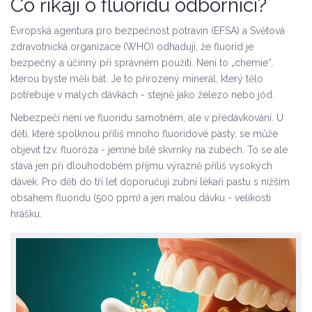
Co říkají o fluoridu odborníci?
Evropská agentura pro bezpečnost potravin (EFSA) a Světová
zdravotnická organizace (WHO) odhadují, že fluorid je
bezpečný a účinný při správném použití. Není to „chemie“,
kterou byste měli bát. Je to přirozený minerál, který tělo
potřebuje v malých dávkách - stejně jako železo nebo jód.
Nebezpečí není ve fluoridu samotném, ale v předávkování. U
dětí, které spolknou příliš mnoho fluoridové pasty, se může
objevit tzv. fluoróza - jemné bílé skvrnky na zubech. To se ale
stává jen při dlouhodobém příjmu výrazně příliš vysokých
dávek. Pro děti do tří let doporučují zubní lékaři pastu s nižším
obsahem fluoridu (500 ppm) a jen malou dávku - velikosti
hrášku.