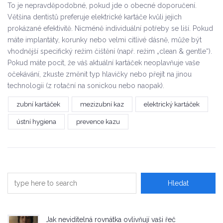
To je nepravděpodobné, pokud jde o obecné doporučení.
Většina dentistů preferuje elektrické kartáče kvůli jejich
prokázané efektivitě. Nicméně individuální potřeby se liší. Pokud
máte implantáty, korunky nebo velmi citlivé dásně, může být
vhodnější specifický režim čištění (např. režim „clean & gentle“).
Pokud máte pocit, že váš aktuální kartáček neoplavňuje vaše
očekávání, zkuste změnit typ hlavičky nebo přejít na jinou
technologii (z rotační na sonickou nebo naopak).
zubní kartáček
mezizubní kaz
elektrický kartáček
ústní hygiena
prevence kazu
Jak neviditelná rovnátka ovlivňují vaši řeč