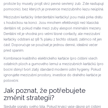
protože by musely projít skrz pevně sevřený zub. Zde nastupují
pomocníci, bez kterých je prevence mezizubního kazu neúplná.
Mezizubní kartáčky (interdentální kartáčky) jsou malá pírka drátu
s houbičkou na konci. Jsou mnohem efektivnější než klasická
dentální nit, pokud máte mezi zuby alespoň minimální mezery.
Dentální nit je vhodná pro velmi těsné contacty, ale mezizubní
kartáčky odstraní až 98 % plaku z těchto oblastí, zatímco nit jen
část. Doporučuje se používat je jednou denně, ideálně večer
před spaním.
Kombinace kvalitního elektrického kartáče (pro čištění všech
ostatních ploch a gumového lemu) a mezizubních kartáčků (pro
boční stěny) tvoří zlatý standard moderní ústní hygieny. Pokud
ignorujete mezizubní prostory, investice do drahého kartáče je
poloviční.
Jak poznat, že potřebujete
změnit strategii?
Sledujte signály svého těla. Pokud krvácí vaše dásně při čištění