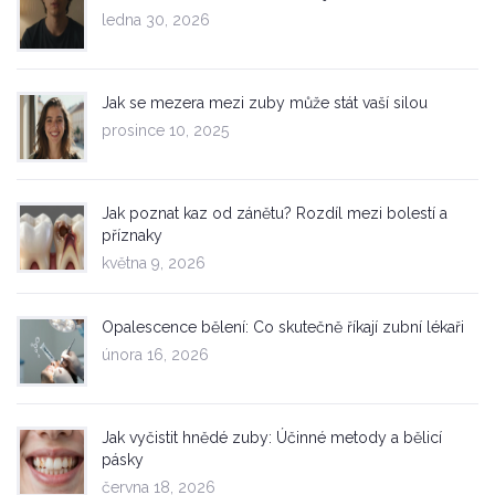
ledna 30, 2026
Jak se mezera mezi zuby může stát vaší silou
prosince 10, 2025
Jak poznat kaz od zánětu? Rozdíl mezi bolestí a
příznaky
května 9, 2026
Opalescence bělení: Co skutečně říkají zubní lékaři
února 16, 2026
Jak vyčistit hnědé zuby: Účinné metody a bělicí
pásky
června 18, 2026