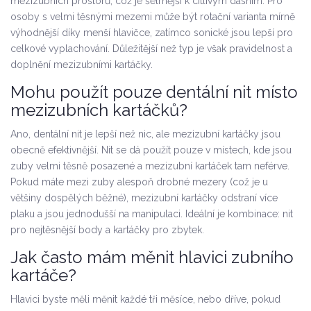
mezizubních prostorů, což je šetrnější k citlivým dásním. Pro
osoby s velmi těsnými mezemi může být rotační varianta mírně
výhodnější díky menší hlavičce, zatímco sonické jsou lepší pro
celkové vyplachování. Důležitější než typ je však pravidelnost a
doplnění mezizubními kartáčky.
Mohu použít pouze dentální nit místo
mezizubních kartáčků?
Ano, dentální nit je lepší než nic, ale mezizubní kartáčky jsou
obecně efektivnější. Nit se dá použít pouze v místech, kde jsou
zuby velmi těsně posazené a mezizubní kartáček tam neférve.
Pokud máte mezi zuby alespoň drobné mezery (což je u
většiny dospělých běžné), mezizubní kartáčky odstraní více
plaku a jsou jednodušší na manipulaci. Ideální je kombinace: nit
pro nejtěsnější body a kartáčky pro zbytek.
Jak často mám měnit hlavici zubního
kartáče?
Hlavici byste měli měnit každé tři měsíce, nebo dříve, pokud