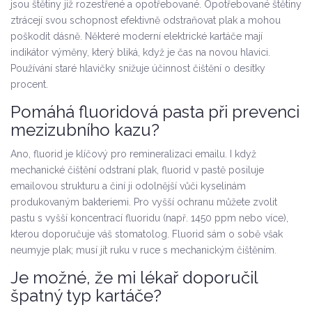
jsou štětiny již rozestřené a opotřebované. Opotřebované štětiny
ztrácejí svou schopnost efektivně odstraňovat plak a mohou
poškodit dásně. Některé moderní elektrické kartáče mají
indikátor výměny, který bliká, když je čas na novou hlavici.
Používání staré hlavičky snižuje účinnost čištění o desítky
procent.
Pomáhá fluoridová pasta při prevenci
mezizubního kazu?
Ano, fluorid je klíčový pro remineralizaci emailu. I když
mechanické čištění odstraní plak, fluorid v pastě posiluje
emailovou strukturu a činí ji odolnější vůči kyselinám
produkovaným bakteriemi. Pro vyšší ochranu můžete zvolit
pastu s vyšší koncentrací fluoridu (např. 1450 ppm nebo více),
kterou doporučuje váš stomatolog. Fluorid sám o sobě však
neumyje plak; musí jít ruku v ruce s mechanickým čištěním.
Je možné, že mi lékař doporučil
špatný typ kartáče?