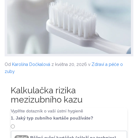
Od
Karolína Dočkalová
z května 20, 2026
v
Zdraví a péče o
zuby
Kalkulačka rizika
mezizubního kazu
Vyplňte dotazník o vaší ústní hygieně
1. Jaký typ zubního kartáče používáte?
Běžný ruční kartáček (záleží na technice)