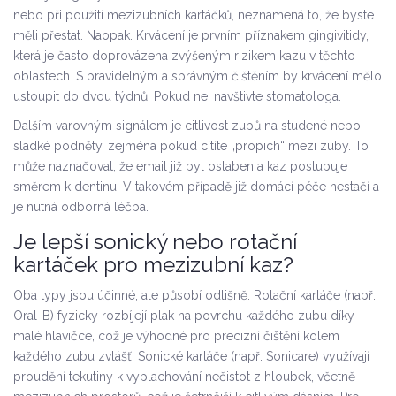
nebo při použití mezizubních kartáčků, neznamená to, že byste
měli přestat. Naopak. Krvácení je prvním příznakem gingivitidy,
která je často doprovázena zvýšeným rizikem kazu v těchto
oblastech. S pravidelným a správným čištěním by krvácení mělo
ustoupit do dvou týdnů. Pokud ne, navštivte stomatologa.
Dalším varovným signálem je citlivost zubů na studené nebo
sladké podněty, zejména pokud cítíte „propich“ mezi zuby. To
může naznačovat, že email již byl oslaben a kaz postupuje
směrem k dentinu. V takovém případě již domácí péče nestačí a
je nutná odborná léčba.
Je lepší sonický nebo rotační
kartáček pro mezizubní kaz?
Oba typy jsou účinné, ale působí odlišně. Rotační kartáče (např.
Oral-B) fyzicky rozbíjejí plak na povrchu každého zubu díky
malé hlavičce, což je výhodné pro precizní čištění kolem
každého zubu zvlášť. Sonické kartáče (např. Sonicare) využívají
proudění tekutiny k vyplachování nečistot z hloubek, včetně