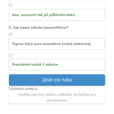
Ano, upozorní mě při přílišném tlaku
5. Jak často měníte hlavici/štíťce?
Teprve když jsou rozestřené (nízká efektivita)
Pravidelně každé 3 měsíce
Zjistit mé riziko
Výsledná analýza
Vyplňte všechny otázky a klikněte na tlačítko pro
vyhodnocení.