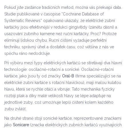
Pokud jste zastánce tradičních metod, možná vás překvapí data.
Studie publikované v časopise *Cochrane Database of
Systematic Reviews* opakovaně ukázaly, že elektrické zubní
kartáčky jsou efektivnější v redukci gingivitidy (zánětu dásní) a
usazování zubního kamene než ruční kartáčky. Proč? Protože
eliminují lidskou chybu. Ruční čištění vyžaduje perfektní
techniku, správný úhel a dostatek času, což většina z nás ve
spěchu ráno nedodržuje.
Při výběru mezi typy elektrických kartáčů se střetávají dva hlavní
technologie: oscilačně-rotační a sonické. Oscilačně-rotační
kartáče, jako jsou ty od značky
Oral-B
(
firma specializující se na
elektrické zubní kartáče s rotační hlavičkou
)
, mají malou kulatou
hlavu, která se rychle otáčí a vibruje. Tato mechanika fyzicky
rozbíjí plak a díky malé velikosti hlavy se lépe adaptuje na
jednotlivé zuby, což umožňuje lepší čištení kolem každého
zubu zvlášť.
Na druhé straně stojí sonické kartáče, reprezentované značkami
jako
Sonicare
(
značka elektrických zubních kartáčů využívajících