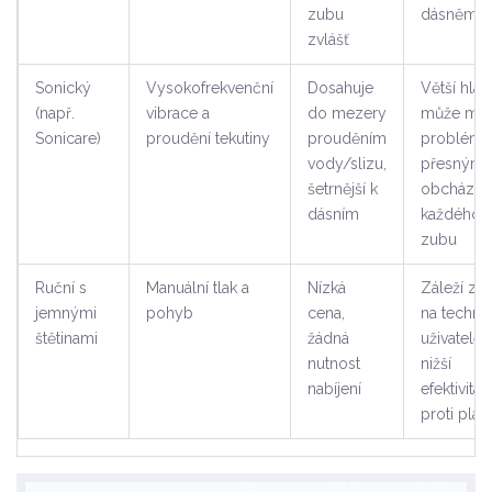
zubu
dásněmi
zvlášť
Sonický
Vysokofrekvenční
Dosahuje
Větší hlav
(např.
vibrace a
do mezery
může mít
Sonicare)
proudění tekutiny
prouděním
problém 
vody/slizu,
přesným
šetrnější k
obcházen
dásním
každého
zubu
Ruční s
Manuální tlak a
Nízká
Záleží zce
jemnými
pohyb
cena,
na techni
štětinami
žádná
uživatele,
nutnost
nižší
nabíjení
efektivita
proti plak