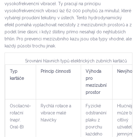
vysokofrekvenční vibrace
)
. Ty pracují na principu
vysokofrekvenčních vibrací (až 62 000 pohybů za minutu), které
vytvářejí proudění tekutiny v ústech. Tento hydrodynamický
efekt pomáhá vyplachovat nečistoty z mezizubních prostorů a z
podél linie dásní, i když štětiny přímo nesahají do nejhlubších
trhlin. Pro prevenci mezizubního kazu jsou oba typy vhodné, ale
každý působí trochu jinak.
Srovnání hlavních typů elektrických zubních kartáčů
Typ
Princip činnosti
Výhoda
Nevýhod
kartáče
pro
mezizubní
prostor
Oscilačně-
Rychlá rotace a
Fyzické
Hlučnější,
rotační
vibrace malé
odstranění
může být
(např.
hlavičky
plaku z
citlivý
Oral-B)
povrchu
uživatelů
každého
jemnými