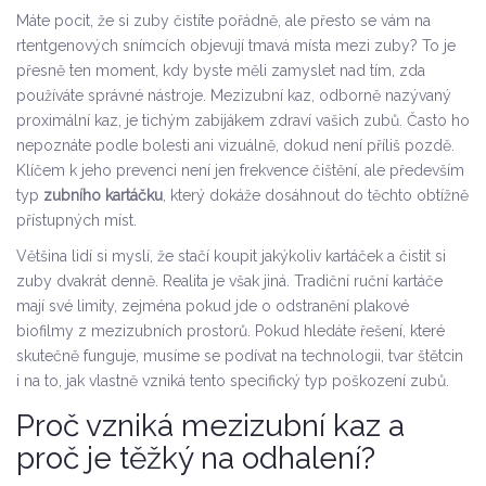
Máte pocit, že si zuby čistíte pořádně, ale přesto se vám na
rtentgenových snímcích objevují tmavá místa mezi zuby? To je
přesně ten moment, kdy byste měli zamyslet nad tím, zda
používáte správné nástroje. Mezizubní kaz, odborně nazývaný
proximální kaz, je tichým zabijákem zdraví vašich zubů. Často ho
nepoznáte podle bolesti ani vizuálně, dokud není příliš pozdě.
Klíčem k jeho prevenci není jen frekvence čištění, ale především
typ
zubního kartáčku
, který dokáže dosáhnout do těchto obtížně
přístupných míst.
Většina lidí si myslí, že stačí koupit jakýkoliv kartáček a čistit si
zuby dvakrát denně. Realita je však jiná. Tradiční ruční kartáče
mají své limity, zejména pokud jde o odstranění plakové
biofilmy z mezizubních prostorů. Pokud hledáte řešení, které
skutečně funguje, musíme se podívat na technologii, tvar štětcin
i na to, jak vlastně vzniká tento specifický typ poškození zubů.
Proč vzniká mezizubní kaz a
proč je těžký na odhalení?