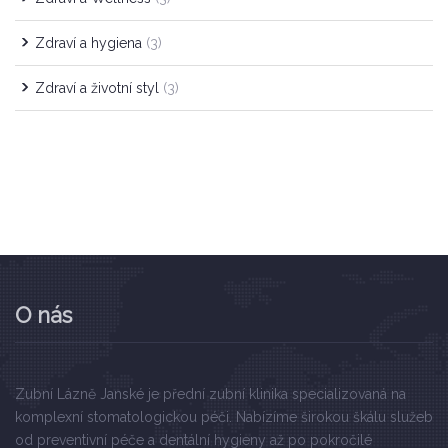
Zdraví a hygiena
(3)
Zdraví a životní styl
(3)
O nás
Zubní Lázně Janské je přední zubní klinika specializovaná na
komplexní stomatologickou péči. Nabízíme širokou škálu služeb
od preventivní péče a dentální hygieny až po pokročilé