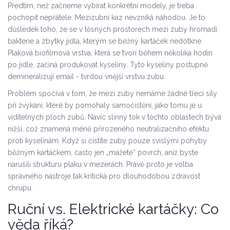
Předtím, než začneme vybírat konkrétní modely, je třeba
pochopit nepřátele. Mezizubní kaz nevzniká náhodou. Je to
důsledek toho, že se v těsných prostorech mezi zuby hromadí
bakterie a zbytky jídla, kterým se běžný kartáček nedotkne.
Plaková biofilmová vrstva, která se tvoří během několika hodin
po jídle, začíná produkovat kyseliny. Tyto kyseliny postupně
demineralizují email - tvrdou vnější vrstvu zubu.
Problém spočívá v tom, že mezi zuby nemáme žádné třecí síly
při žvýkání, které by pomohaly samočištění, jako tomu je u
viditelných ploch zubů. Navíc slinný tok v těchto oblastech bývá
nižší, což znamená méně přirozeného neutralizačního efektu
proti kyselinám. Když si čistíte zuby pouze svislými pohyby
běžným kartáčkem, často jen „mažete“ povrch, aniž byste
narušili strukturu plaku v mezerách. Právě proto je volba
správného nástroje tak kritická pro dlouhodobou zdravost
chrupu.
Ruční vs. Elektrické kartáčky: Co
věda říká?