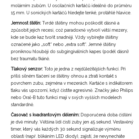
molárním zubům. U oscilačních kartáčů ideálně do průměru
15 mm. U sonických kartáčů hledejte tenké, protáhlé hlavice.
Jemnost štětin:
Tvrdé štětiny mohou poškodit dásně a
způsobit jejich recesi, což paradoxně vytvoří větší mezery,
kde se bude kaz tvořit snadněji. Vždy vybírejte štětiny
označené jako „soft“ nebo „extra soft“. Jemné štětiny
proniknou hlouběji do subgingiválních kapes (podél dásní)
bez traumatu tkáně.
Tlakový senzor:
Toto je jedna z nejdůležitějších funkcí. Při
příliš silném tlačení se štětiny ohnou a ztratí kontakt s
povrchem zubu, zejména v mezerách. Kartáče s indikátorem
tlaku vás upozorní, když čistíte agresivně. Značky jako Philips
nebo Oral-B tuto funkci mají v svých vyšších modelech
standardně.
Časovač s kvadrantovým dělením:
Doporučená doba čištění
je dvě minuty. Většina lidí čistí zuby jen 45 sekund. Vestavěný
timer, který vás každých 30 sekund signalizuje výměnu
oblasti (např. blikáním LED diody), zajistí, že nevynecháte