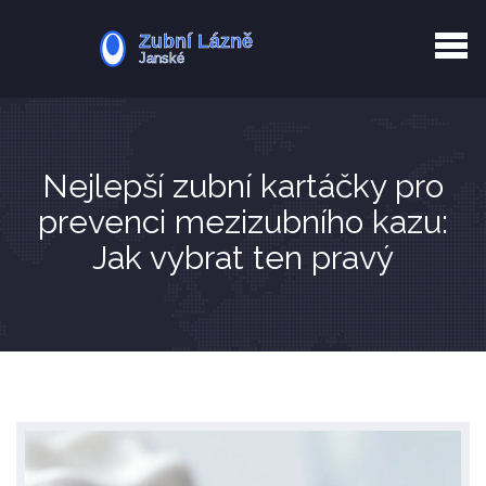
Kurkuma rizika
Zotavení po extrakci
Vyřazení z evidence
Zub 38 péče
Nejlepší zubní kartáčky pro
prevenci mezizubního kazu:
Jak vybrat ten pravý