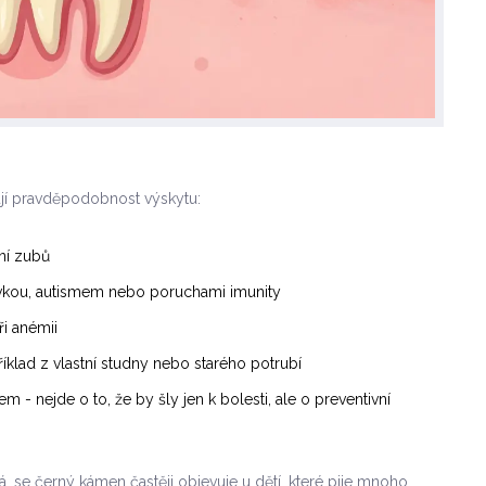
šují pravděpodobnost výskytu:
ění zubů
ovkou, autismem nebo poruchami imunity
ři anémii
íklad z vlastní studny nebo starého potrubí
m - nejde o to, že by šly jen k bolesti, ale o preventivní
, se černý kámen častěji objevuje u dětí, které pije mnoho