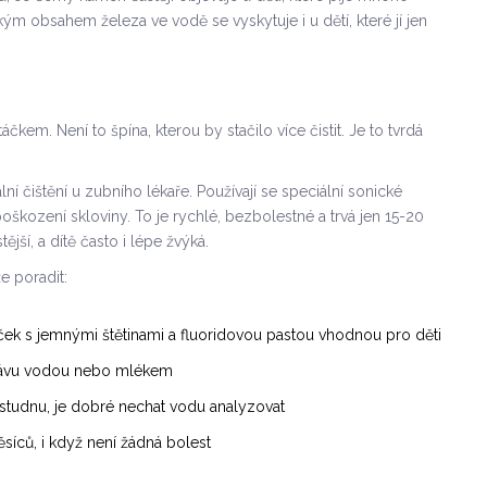
m obsahem železa ve vodě se vyskytuje i u dětí, které jí jen
kem. Není to špína, kterou by stačilo více čistit. Je to tvrdá
ní čištění u zubního lékaře. Používají se speciální sonické
škození skloviny. To je rychlé, bezbolestné a trvá jen 15-20
tější, a dítě často i lépe žvýká.
e poradit:
táček s jemnými štětinami a fluoridovou pastou vhodnou pro děti
šťávu vodou nebo mlékem
studnu, je dobré nechat vodu analyzovat
síců, i když není žádná bolest