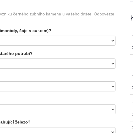
vzniku černého zubního kamene u vašeho dítěte. Odpovězte
 limonády, čaje s cukrem)?
 starého potrubí?
sahující železo?