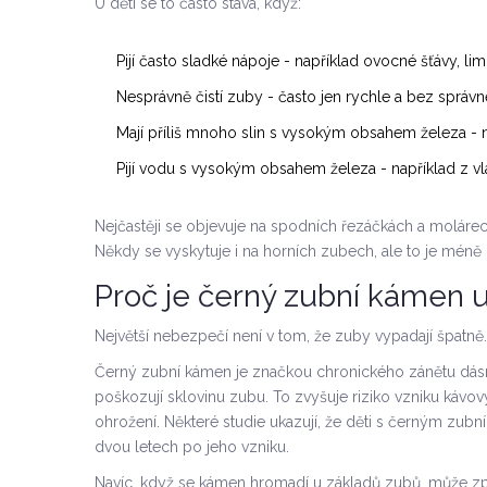
U dětí se to často stává, když:
Pijí často sladké nápoje - například ovocné šťávy, 
Nesprávně čistí zuby - často jen rychle a bez správn
Mají příliš mnoho slin s vysokým obsahem železa -
Pijí vodu s vysokým obsahem železa - například z vl
Nejčastěji se objevuje na spodních řezáčkách a molárech
Někdy se vyskytuje i na horních zubech, ale to je méně
Proč je černý zubní kámen 
Největší nebezpečí není v tom, že zuby vypadají špatně. 
Černý zubní kámen je značkou chronického zánětu dásní. B
poškozují sklovinu zubu. To zvyšuje riziko vzniku kávovýc
ohrožení. Některé studie ukazují, že děti s černým zubní
dvou letech po jeho vzniku.
Navíc, když se kámen hromadí u základů zubů, může zp