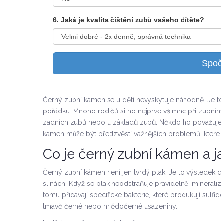
6. Jaká je kvalita čištění zubů vašeho dítěte?
Spočí
Černý zubní kámen se u dětí nevyskytuje náhodně. Je to 
pořádku. Mnoho rodičů si ho nejprve všimne při zubním
zadních zubů nebo u základů zubů. Někdo ho považuje j
kámen může být předzvěstí vážnějších problémů, které mo
Co je černý zubní kámen a j
Černý zubní kámen není jen tvrdý plak. Je to výsledek 
slinách. Když se plak neodstraňuje pravidelně, minera
tomu přidávají specifické bakterie, které produkují sulfi
tmavě černé nebo hnědočerné usazeniny.