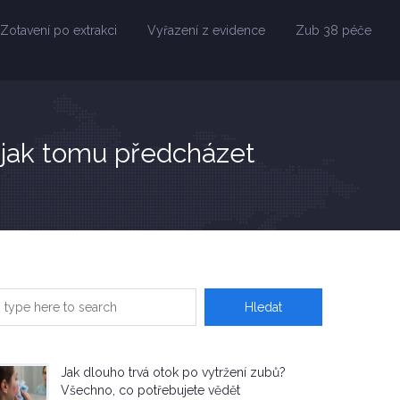
Zotavení po extrakci
Vyřazení z evidence
Zub 38 péče
 a jak tomu předcházet
Jak dlouho trvá otok po vytržení zubů?
Všechno, co potřebujete vědět