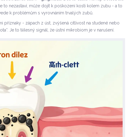
 se to nezastaví, může dojít k poškození kosti kolem zubu - a to
 vede k problémům s vyrovnáním trvalých zubů.
i příznaky - zápach z úst, zvýšená citlivost na studené nebo
tota“. Je to tělesný signál, že ústní mikrobiom je v narušení.