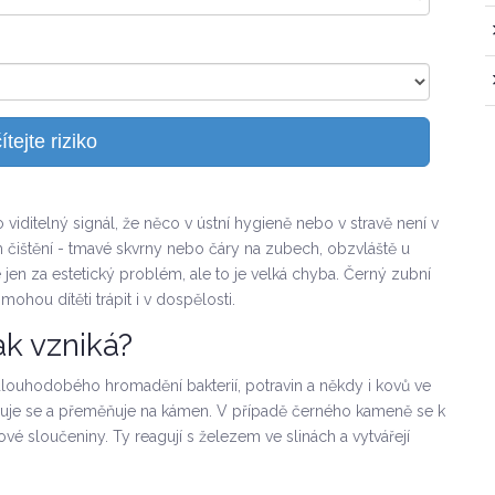
tejte riziko
viditelný signál, že něco v ústní hygieně nebo v stravě není v
 čištění - tmavé skvrny nebo čáry na zubech, obzvláště u
en za estetický problém, ale to je velká chyba. Černý zubní
hou dítěti trápit i v dospělosti.
ak vzniká?
dlouhodobého hromadění bakterií, potravin a někdy i kovů ve
lizuje se a přeměňuje na kámen. V případě černého kameně se k
dové sloučeniny. Ty reagují s železem ve slinách a vytvářejí