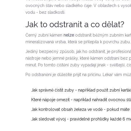
ovocných šťáv nebo sladkého čaje. V oblastech s vysoký
vodu - bez sladkosti.
Jak to odstranit a co dělat?
Černý zubní kámen
nelze
odstranit běžným zubním kartáč
mineralizovaná vrstva, která se přilepila k povrchu zubu.
Jediný bezpečný způsob, jak ho odstranit, je profesionál
nástroje nebo jemné prášky, které kámen odstraní bez po
minut. Po tomto čištění zuby vypadají jinak - světlejší, čis
Po odstranění je důležité přijít na příčinu. Lékař vám můž
Jak správně čistit zuby - například použít zubní kar
Které nápoje omezit - například nahradit ovocnou 
Jak kontrolovat obsah železa ve vodě - pokud máte 
Jak sledovat vývoj - pravidelné prohlídky každé 6 mě