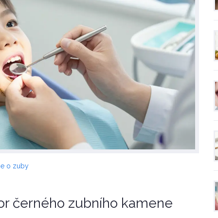
če o zuby
átor černého zubního kamene