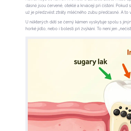
dásně jsou červené, oteklé a krvácejí při čištění. Pokud
už je předzvěst ztráty mléčného zubu předčasně. A to
U některých dětí se černý kámen vyskytuje spolu s jiným
horké jídlo, nebo i bolesti při žvýkání. To není jen „nečis