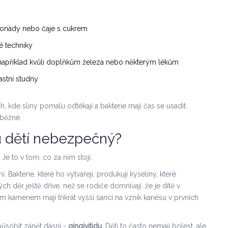
limonády nebo čaje s cukrem
é techniky
 například kvůli doplňkům železa nebo některým lékům
astní studny
, kde sliny pomalu odtékají a bakterie mají čas se usadit.
 běžné.
u dětí nebezpečný?
Je to v tom, co za ním stojí.
akterie, které ho vytvářejí, produkují kyseliny, které
h děr ještě dříve, než se rodiče domnívají, že je dítě v
m kamenem mají třikrát vyšší šanci na vznik kariésu v prvních
ůsobit zánět dásní -
gingivitidu
. Děti to často nemají bolest, ale