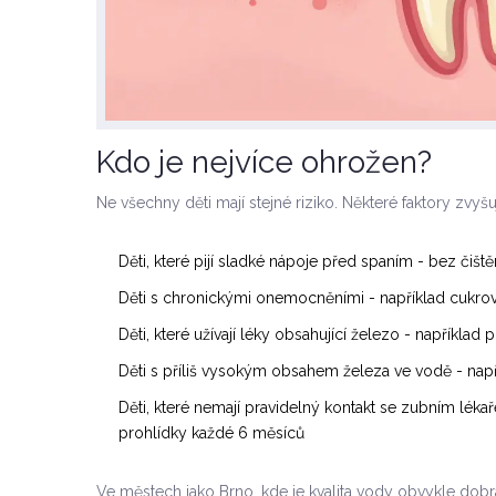
Kdo je nejvíce ohrožen?
Ne všechny děti mají stejné riziko. Některé faktory zvy
Děti, které pijí sladké nápoje před spaním - bez čišt
Děti s chronickými onemocněními - například cukr
Děti, které užívají léky obsahující železo - například p
Děti s příliš vysokým obsahem železa ve vodě - např
Děti, které nemají pravidelný kontakt se zubním lékaře
prohlídky každé 6 měsíců
Ve městech jako Brno, kde je kvalita vody obvykle dobrá