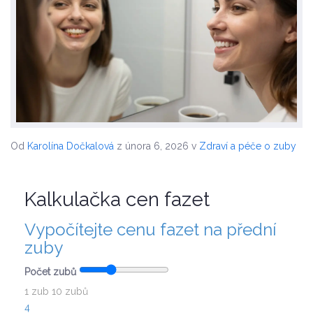
Od
Karolína Dočkalová
z února 6, 2026
v
Zdraví a péče o zuby
Kalkulačka cen fazet
Vypočítejte cenu fazet na přední
zuby
Počet zubů
1 zub
10 zubů
4