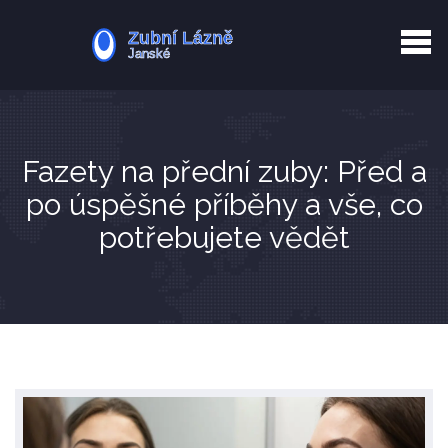
Kurkuma rizika
Zotavení po extrakci
Vyřazení z evidence
Zub 38 péče
Fazety na přední zuby: Před a
po úspěšné příběhy a vše, co
potřebujete vědět