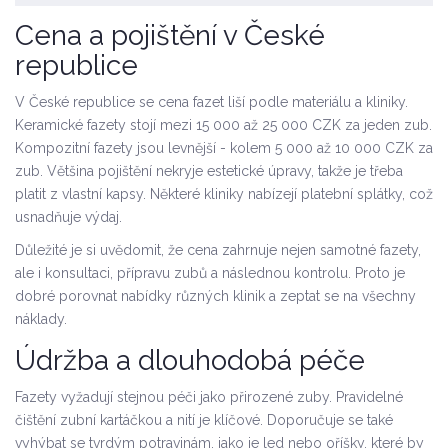
Cena a pojištění v České
republice
V České republice se cena fazet liší podle materiálu a kliniky.
Keramické fazety stojí mezi 15 000 až 25 000 CZK za jeden zub.
Kompozitní fazety jsou levnější - kolem 5 000 až 10 000 CZK za
zub. Většina pojištění nekryje estetické úpravy, takže je třeba
platit z vlastní kapsy. Některé kliniky nabízejí platební splátky, což
usnadňuje výdaj.
Důležité je si uvědomit, že cena zahrnuje nejen samotné fazety,
ale i konsultaci, přípravu zubů a následnou kontrolu. Proto je
dobré porovnat nabídky různých klinik a zeptat se na všechny
náklady.
Údržba a dlouhodobá péče
Fazety vyžadují stejnou péči jako přirozené zuby. Pravidelné
čištění zubní kartáčkou a nití je klíčové. Doporučuje se také
vyhýbat se tvrdým potravinám, jako je led nebo oříšky, které by