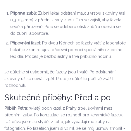
Příprava zubů
: Zubní lékař odstraní malou vrstvu skloviny (asi
0,3-0,5 mm) z přední strany zubu. Tím se zajistí, aby fazeta
seděla přirozeně. Poté se odebere otisk zubů a odesílá se
do zubní laboratoře.
Připevnění fazet
: Po dvou týdnech se fazety vrátí z laboratoře.
Lékař je zkontroluje a připevní pomocí speciálního
zubního
lepidla
. Proces je bezbolestný a trvá přibližně hodinu.
Je důležité si uvědomit, že fazety jsou trvalé. Po odstranění
skloviny už se nevrátí zpět. Proto je důležité pečlivě zvážit
rozhodnutí.
Skutečné příběhy: Před a po
Příběh Petra
: 35letý podnikatel z Prahy trpěl škvírami mezi
předními zuby. Po konzultaci se rozhodl pro keramické fazety.
"Už dříve jsem se styděl z toho, jak vypadají mé zuby na
fotografích. Po fazetách jsem si všiml, že se můj úsměv změnil -