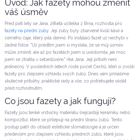
Úvod: Jak fazety mohou změnit
váš úsměv
Před pěti lety se Jana, 28letá učitelka z Brna, rozhodla pro
fazety na přední zuby
. Její zuby byly zbarvené kvůli kávě a
černého čaje, který pila denně. Po instalaci fazet už nechybí v
žádné fotce. "Už předtím jsem si myslela, že se můj úsměv
může změnit, ale až po fazetách jsem si uvědomila, jak moc
jsem se ztratila v sebedůvěře," říká Jana. Její příběh není
jedinečný. V posledních letech roste počet Čechů, kteří si zvolili
fazety pro zlepšení vzhledu svých zubů. Dnes vám přinášíme
skutečné příběhy, praktické rady a vše, co potřebujete vědět
před rozhodnutím.
Co jsou fazety a jak fungují?
Fazety
jsou tenké vrstvičky materiálu (nejčastěji keramiky nebo
kompozitu), které se přilepují na přední stranu zubů.
Tento
postup patří do oblasti estetické stomatologie a je určen
především pro zlepšení vzhledu předních zubů, které jsou