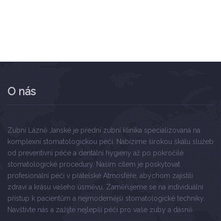
O nás
Zubní Lázně Janské je přední zubní klinika specializovaná na
komplexní stomatologickou péči. Nabízíme širokou škálu služeb
od preventivní péče a dentální hygieny až po pokročilé
stomatologické procedury. Naším cílem je poskytovat
profesionální péči v přátelské Atmosféře, abychom zajistili
zdraví a krásu vašeho úsměvu. Zaměřujeme se na individuální
přístup k pacientům a nejmodernější stomatologické techniky.
Navštivte nás a zažijte nejlepší péči pro vaše zuby a dásně.