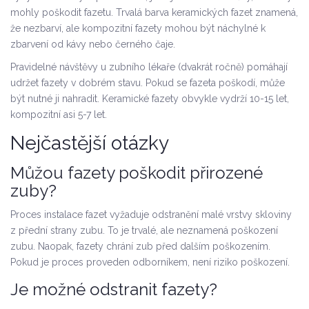
mohly poškodit fazetu.
Trvalá barva
keramických fazet znamená,
že nezbarví, ale kompozitní fazety mohou být náchylné k
zbarvení od kávy nebo černého čaje.
Pravidelné návštěvy u zubního lékaře (dvakrát ročně) pomáhají
udržet fazety v dobrém stavu. Pokud se fazeta poškodí, může
být nutné ji nahradit. Keramické fazety obvykle vydrží 10-15 let,
kompozitní asi 5-7 let.
Nejčastější otázky
Můžou fazety poškodit přirozené
zuby?
Proces instalace fazet vyžaduje odstranění malé vrstvy skloviny
z přední strany zubu. To je trvalé, ale neznamená poškození
zubu. Naopak, fazety chrání zub před dalším poškozením.
Pokud je proces proveden odborníkem, není riziko poškození.
Je možné odstranit fazety?