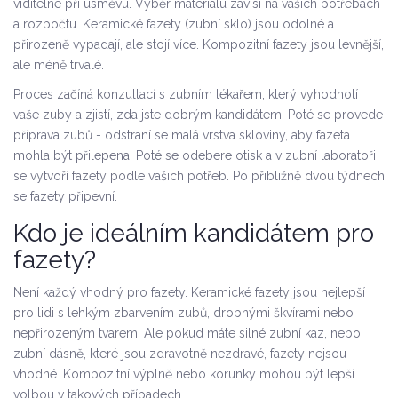
viditelné při úsměvu.
Výběr materiálu závisí na vašich potřebách
a rozpočtu. Keramické fazety (zubní sklo) jsou odolné a
přirozeně vypadají, ale stojí více. Kompozitní fazety jsou levnější,
ale méně trvalé.
Proces začíná konzultací s
zubním lékařem
, který vyhodnotí
vaše zuby a zjistí, zda jste dobrým kandidátem. Poté se provede
příprava zubů - odstraní se malá vrstva skloviny, aby fazeta
mohla být přilepena. Poté se odebere otisk a v
zubní laboratoři
se vytvoří fazety podle vašich potřeb. Po přibližně dvou týdnech
se fazety připevní.
Kdo je ideálním kandidátem pro
fazety?
Není každý vhodný pro fazety.
Keramické fazety
jsou nejlepší
pro lidi s lehkým zbarvením zubů, drobnými škvírami nebo
nepřirozeným tvarem. Ale pokud máte silné zubní kaz, nebo
zubní dásně, které jsou zdravotně nezdravé, fazety nejsou
vhodné.
Kompozitní výplně
nebo
korunky
mohou být lepší
volbou v takových případech.