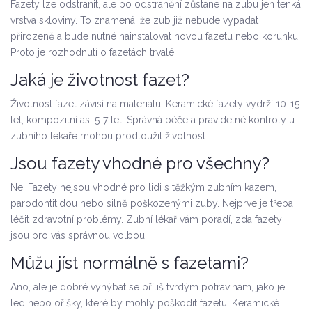
Fazety lze odstranit, ale po odstranění zůstane na zubu jen tenká
vrstva skloviny. To znamená, že zub již nebude vypadat
přirozeně a bude nutné nainstalovat novou fazetu nebo korunku.
Proto je rozhodnutí o fazetách trvalé.
Jaká je životnost fazet?
Životnost fazet závisí na materiálu. Keramické fazety vydrží 10-15
let, kompozitní asi 5-7 let. Správná péče a pravidelné kontroly u
zubního lékaře mohou prodloužit životnost.
Jsou fazety vhodné pro všechny?
Ne. Fazety nejsou vhodné pro lidi s těžkým zubním kazem,
parodontitidou nebo silně poškozenými zuby. Nejprve je třeba
léčit zdravotní problémy. Zubní lékař vám poradí, zda fazety
jsou pro vás správnou volbou.
Můžu jíst normálně s fazetami?
Ano, ale je dobré vyhýbat se příliš tvrdým potravinám, jako je
led nebo oříšky, které by mohly poškodit fazetu. Keramické