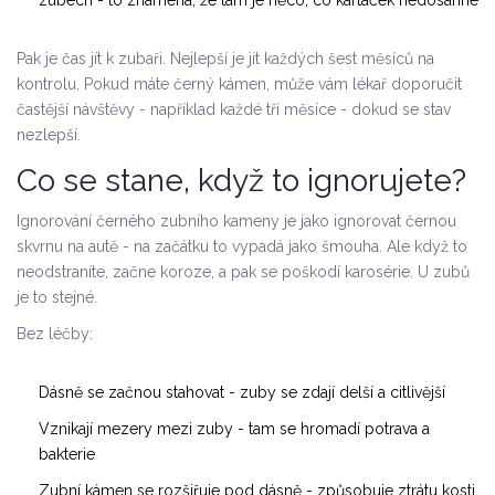
zubech - to znamená, že tam je něco, co kartáček nedosáhne
Pak je čas jít k zubaři. Nejlepší je jít každých šest měsíců na
kontrolu. Pokud máte černý kámen, může vám lékař doporučit
častější návštěvy - například každé tři měsíce - dokud se stav
nezlepší.
Co se stane, když to ignorujete?
Ignorování černého zubního kameny je jako ignorovat černou
skvrnu na autě - na začátku to vypadá jako šmouha. Ale když to
neodstraníte, začne koroze, a pak se poškodí karosérie. U zubů
je to stejné.
Bez léčby:
Dásně se začnou stahovat - zuby se zdají delší a citlivější
Vznikají mezery mezi zuby - tam se hromadí potrava a
bakterie
Zubní kámen se rozšiřuje pod dásně - způsobuje ztrátu kosti