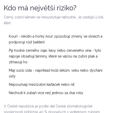
Kdo má největší riziko?
Černý zubní kámen se nevyskytuje náhodně. Je častější u lidí,
kteří:
Kouří - nikotin a horký kouř způsobují změny ve slinách a
podporují růst bakterií
Piji hodně černého čaje, kávy nebo červeného vína - tyto
nápoje obsahují tanniny, které se vážou na zubní plak a
ztmavují ho
Mají sušší ústa - například kvůli lékům, věku nebo dýchání
ústy
Nepoužívají mezizubní kartáček nebo nit
Nechodí k zubaři více než jednou za dva roky
V České republice je podle dat České stomatologické
společnosti přibližně 40 % dospělých s viditelným zubním