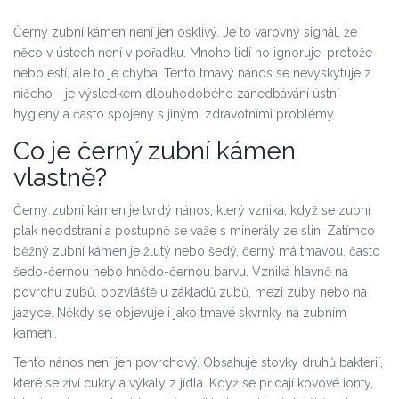
Černý zubní kámen není jen ošklivý. Je to varovný signál, že
něco v ústech není v pořádku. Mnoho lidí ho ignoruje, protože
nebolestí, ale to je chyba. Tento tmavý nános se nevyskytuje z
ničeho - je výsledkem dlouhodobého zanedbávání ústní
hygieny a často spojený s jinými zdravotními problémy.
Co je černý zubní kámen
vlastně?
Černý zubní kámen je tvrdý nános, který vzniká, když se zubní
plak neodstraní a postupně se váže s minerály ze slin. Zatímco
běžný zubní kámen je žlutý nebo šedý, černý má tmavou, často
šedo-černou nebo hnědo-černou barvu. Vzniká hlavně na
povrchu zubů, obzvláště u základů zubů, mezi zuby nebo na
jazyce. Někdy se objevuje i jako tmavé skvrnky na zubním
kameni.
Tento nános není jen povrchový. Obsahuje stovky druhů bakterií,
které se živí cukry a výkaly z jídla. Když se přidají kovové ionty,