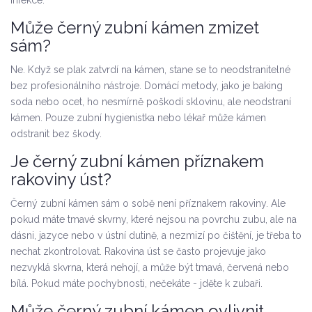
infekce.
Může černý zubní kámen zmizet
sám?
Ne. Když se plak zatvrdí na kámen, stane se to neodstranitelné
bez profesionálního nástroje. Domácí metody, jako je baking
soda nebo ocet, ho nesmírně poškodí sklovinu, ale neodstraní
kámen. Pouze zubní hygienistka nebo lékař může kámen
odstranit bez škody.
Je černý zubní kámen příznakem
rakoviny úst?
Černý zubní kámen sám o sobě není příznakem rakoviny. Ale
pokud máte tmavé skvrny, které nejsou na povrchu zubu, ale na
dásni, jazyce nebo v ústní dutině, a nezmizí po čištění, je třeba to
nechat zkontrolovat. Rakovina úst se často projevuje jako
nezvyklá skvrna, která nehojí, a může být tmavá, červená nebo
bílá. Pokud máte pochybnosti, nečekáte - jděte k zubaři.
Může černý zubní kámen ovlivnit