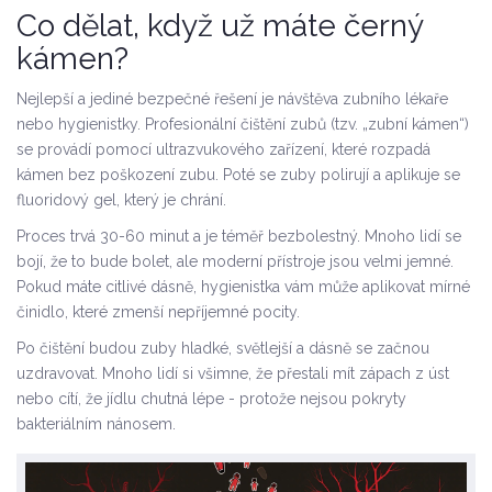
Co dělat, když už máte černý
kámen?
Nejlepší a jediné bezpečné řešení je návštěva zubního lékaře
nebo hygienistky. Profesionální čištění zubů (tzv. „zubní kámen“)
se provádí pomocí ultrazvukového zařízení, které rozpadá
kámen bez poškození zubu. Poté se zuby polirují a aplikuje se
fluoridový gel, který je chrání.
Proces trvá 30-60 minut a je téměř bezbolestný. Mnoho lidí se
bojí, že to bude bolet, ale moderní přístroje jsou velmi jemné.
Pokud máte citlivé dásně, hygienistka vám může aplikovat mírné
činidlo, které zmenší nepříjemné pocity.
Po čištění budou zuby hladké, světlejší a dásně se začnou
uzdravovat. Mnoho lidí si všimne, že přestali mít zápach z úst
nebo cítí, že jídlu chutná lépe - protože nejsou pokryty
bakteriálním nánosem.