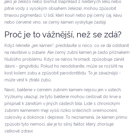
jako je železo nebo bismut (například z některých léků nebo
pitné vody s vysokým obsahem železa), mohou způsobit
tmavou pigmentaci. U lidí, kteří kouří nebo piji černý čaj, kávu
nebo červené víno, se černý kámen vyskytuje častěji.
Proč je to vážnější, než se zdá?
Když řeknete „jen kámen“, představíte si něco, co se dá odstranit
na návštěvě u zubaře. Ale černý zubní kámen je často příznakem
hlubšího problému. Když se nános hromadí, způsobuje zánět
dásní - gingivitidu. Pokud ho neodstraníte, může se rozšířit na
kost kolem zubu a způsobit parodontitidu. To je závažnější -
může vést k ztrátě zubů.
Navíc, bakterie v černém zubním kameni nejsou jen v ústech.
Výzkumy ukazují, že tyto bakterie mohou cestovat do krve a
přispívat k zánětům v jiných částech těla. Lidé s chronickým
zubním kamenem mají vyšší riziko srdečních onemocnění,
cukrovky a dokonce i deprese. To neznamená, že kámen přímo
způsobí tyto nemoci, ale je to silný faktor, který zhoršuje
celkové zdraví.