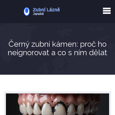
Kurkuma rizika
Zotavení po extrakci
Vyřazení z evidence
Zub 38 péče
Černý zubní kámen: proč ho
neignorovat a co s ním dělat