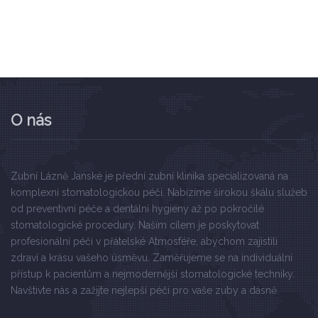
O nás
Zubní Lázně Janské je přední zubní klinika specializovaná na
komplexní stomatologickou péči. Nabízíme širokou škálu služeb
od preventivní péče a dentální hygieny až po pokročilé
stomatologické procedury. Naším cílem je poskytovat
profesionální péči v přátelské Atmosféře, abychom zajistili
zdraví a krásu vašeho úsměvu. Zaměřujeme se na individuální
přístup k pacientům a nejmodernější stomatologické techniky.
Navštivte nás a zažijte nejlepší péči pro vaše zuby a dásně.