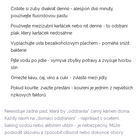
Čistěte si zuby dvakrát denně - alespoň dvě minuty,
používejte fluoridovou pastu
Používejte mezizubní kartáček nebo nit denně - to odstraní
plak, který kartáček nedosáhne
Vyplachujte ústa bezalkoholovým plachem - pomáhá snížit
bakterie
Pijte vodu po jídle - vymývá zbytky potravy a zvyšuje tvorbu
slin
Omezte kávu, čaj, víno a cukr - zvláště mezi jídly
Pokud kouříte, zvažte přestání - kouření je jedním z největších
rizikových faktorů
Neexistuje žádná past, která by „odstranila“ černý kámen doma.
Každý návrh na „domácí odstranění“ - například s ocetem,
baking sodou nebo aktivním uhlím - je nebezpečný. Může
poškodit sklovinu a způsobit citlivost nebo dokonce otvory.