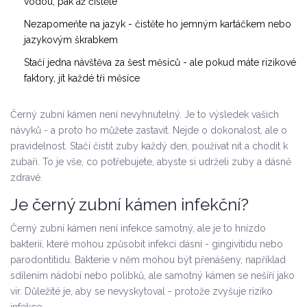
vodou, pak až čistěte
Nezapomeňte na jazyk - čistěte ho jemným kartáčkem nebo
jazykovým škrabkem
Stačí jedna návštěva za šest měsíců - ale pokud máte rizikové
faktory, jít každé tři měsíce
Černý zubní kámen není nevyhnutelný. Je to výsledek vašich
návyků - a proto ho můžete zastavit. Nejde o dokonalost, ale o
pravidelnost. Stačí čistit zuby každý den, používat nit a chodit k
zubaři. To je vše, co potřebujete, abyste si udrželi zuby a dásně
zdravé.
Je černý zubní kámen infekční?
Černý zubní kámen není infekce samotný, ale je to hnízdo
bakterií, které mohou způsobit infekci dásní - gingivitidu nebo
parodontitidu. Bakterie v něm mohou být přenášeny, například
sdílením nádobí nebo polibků, ale samotný kámen se nešíří jako
vir. Důležité je, aby se nevyskytoval - protože zvyšuje riziko