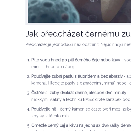
Jak předcházet černému z
Předcházet je jednodušší než odstranit. Nejúčinnější me
Pijte vodu hned po pití černého čaje nebo kávy
- vod
minut - hned po nápoji.
Používejte zubní pastu s fluoridem a bez abraziv
- ab
kamenů. Hledejte pasty s označením „mírná“ nebo „ci
Čistěte si zuby dvakrát denně, alespoň dvě minuty
- 
měkkými vlákny a techniku BASS: držte kartáček pod 
Používejte nit
- černý kámen se často tvoří mezi zuby,
zbytky z těchto míst.
Omezte černý čaj a kávu na jednu až dvě šálky denn