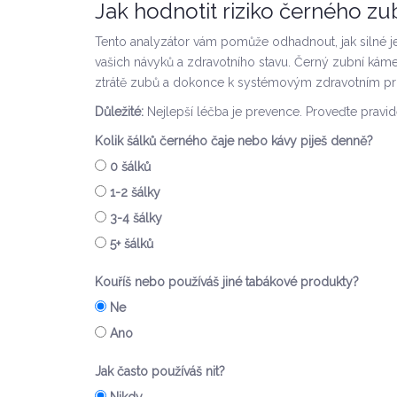
Jak hodnotit riziko černého z
Tento analyzátor vám pomůže odhadnout, jak silné j
vašich návyků a zdravotního stavu. Černý zubní káme
ztrátě zubů a dokonce k systémovým zdravotním 
Důležité:
Nejlepší léčba je prevence. Proveďte pravid
Kolik šálků černého čaje nebo kávy piješ denně?
0 šálků
1-2 šálky
3-4 šálky
5+ šálků
Kouříš nebo používáš jiné tabákové produkty?
Ne
Ano
Jak často používáš nit?