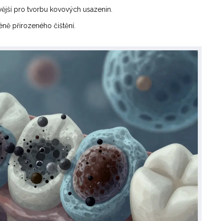
ivější pro tvorbu kovových usazenin.
ně přirozeného čištění.