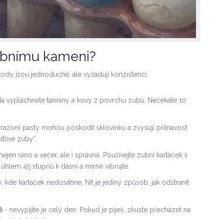
ubnímu kameni?
tody jsou jednoduché, ale vyžadují konzistenci.
a vypláchněte tanniny a kovy z povrchu zubů. Nečekáte 10
razivní pasty mohou poškodit sklovinku a zvyšují přilnavost
tlivé zuby“.
nejen ráno a večer, ale i správně. Používejte zubní kartáček s
úhlem 45 stupňů k dásni a mírně vibrujte.
 kde kartáček nedosáhne. Nit je jediný způsob, jak odstranit
ě
- nevypíjíte je celý den. Pokud je piješ, zkuste přecházet na