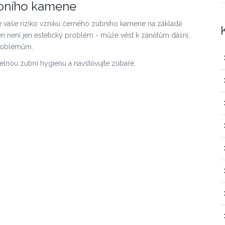
ubního kamene
e vaše riziko vzniku černého zubního kamene na základě
n není jen estetický problém - může vést k zánětům dásní,
problémům.
elnou zubní hygienu a navštěvujte zubaře.