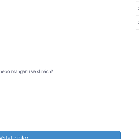
a nebo manganu ve slinách?
ítat riziko