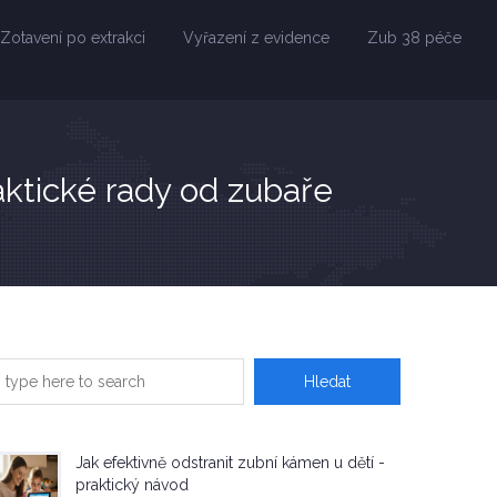
Zotavení po extrakci
Vyřazení z evidence
Zub 38 péče
aktické rady od zubaře
Jak efektivně odstranit zubní kámen u dětí -
praktický návod