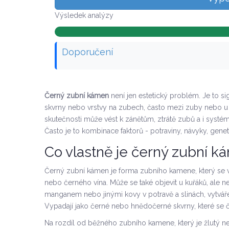
Výsledek analýzy
Doporučení
Černý zubní kámen
není jen estetický problém. Je to si
skvrny nebo vrstvy na zubech, často mezi zuby nebo u d
skutečnosti může vést k zánětům, ztrátě zubů a i systé
Často je to kombinace faktorů - potraviny, návyky, genet
Co vlastně je černý zubní 
Černý zubní kámen je forma zubního kamene, který se vys
nebo černého vína. Může se také objevit u kuřáků, ale ne
manganem nebo jinými kovy v potravě a slinách, vytváře
Vypadají jako černé nebo hnědočerné skvrny, které se č
Na rozdíl od běžného zubního kamene, který je žlutý n