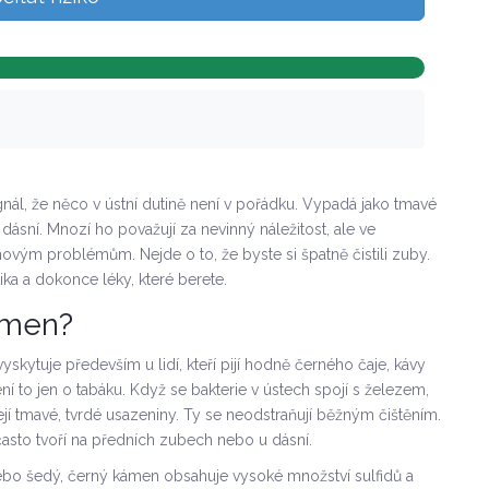
gnál, že něco v ústní dutině není v pořádku. Vypadá jako tmavé
ásní. Mnozí ho považují za nevinný náležitost, ale ve
movým problémům. Nejde o to, že byste si špatně čistili zuby.
ika a dokonce léky, které berete.
kámen?
kytuje především u lidí, kteří pijí hodně černého čaje, kávy
ní to jen o tabáku. Když se bakterie v ústech spojí s železem,
jí tmavé, tvrdé usazeniny. Ty se neodstraňují běžným čištěním.
asto tvoří na předních zubech nebo u dásní.
ebo šedý, černý kámen obsahuje vysoké množství sulfidů a