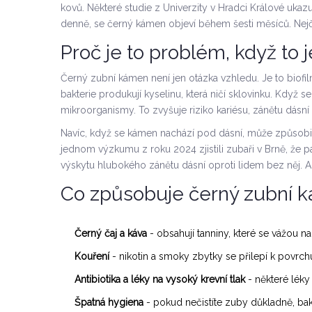
kovů. Některé studie z Univerzity v Hradci Králové ukazují
denně, se černý kámen objeví během šesti měsíců. Nejčas
Proč je to problém, když to
Černý zubní kámen není jen otázka vzhledu. Je to biofilm 
bakterie produkují kyselinu, která ničí sklovinku. Když 
mikroorganismy. To zvyšuje riziko kariésu, zánětu dásní
Navíc, když se kámen nachází pod dásní, může způsobit 
jednom výzkumu z roku 2024 zjistili zubaři v Brně, že 
výskytu hlubokého zánětu dásní oproti lidem bez něj. A to
Co způsobuje černý zubní 
Černý čaj a káva
- obsahují tanniny, které se vážou na
Kouření
- nikotin a smoky zbytky se přilepí k povrchu
Antibiotika a léky na vysoký krevní tlak
- některé léky
Špatná hygiena
- pokud nečistíte zuby důkladně, bakte