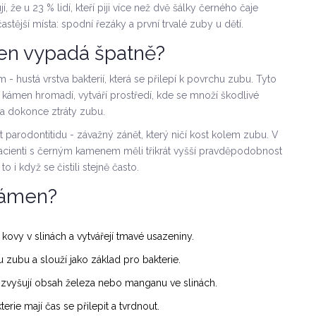
, že u 23 % lidí, kteří piji více než dvě šálky černého čaje
tější místa: spodní řezáky a první trvalé zuby u dětí.
 jen vypadá špatně?
- hustá vrstva bakterií, která se přilepí k povrchu zubu. Tyto
se kámen hromadí, vytváří prostředí, kde se množí škodlivé
 a dokonce ztráty zubu.
parodontitidu - závažný zánět, který ničí kost kolem zubu. V
pacienti s černým kamenem měli třikrát vyšší pravděpodobnost
 i když se čistili stejně často.
kámen?
 kovy v slinách a vytvářejí tmavé usazeniny.
 zubu a slouží jako základ pro bakterie.
 zvyšují obsah železa nebo manganu ve slinách.
rie mají čas se přilepit a tvrdnout.