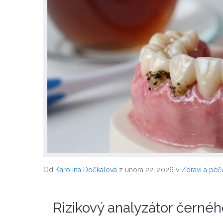
Od
Karolína Dočkalová
z února 22, 2026
v
Zdraví a péč
Rizikový analyzátor čern