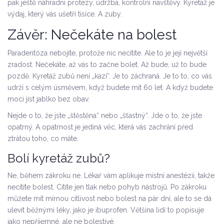
pak ještě náhradní protézy, údržba, kontrolní návštěvy. Kyretáž je
výdaj, který vás ušetří tisíce. A zuby.
Závěr: Nečekáte na bolest
Paradentóza nebojíte, protože nic necítíte. Ale to je její největší
zradost. Nečekáte, až vás to začne bolet. Až bude, už to bude
pozdě. Kyretáž zubů není „kazí“. Je to záchraná. Je to to, co vás
udrží s celým úsměvem, když budete mít 60 let. A když budete
moci jíst jablko bez obav.
Nejde o to, že jste „štěstěna“ nebo „šťastný“. Jde o to, že jste
opatrný. A opatrnost je jediná věc, která vás zachrání před
ztrátou toho, co máte.
Bolí kyretáž zubů?
Ne, během zákroku ne. Lékař vám aplikuje místní anestézii, takže
necítíte bolest. Cítíte jen tlak nebo pohyb nástrojů. Po zákroku
můžete mít mírnou citlivost nebo bolest na pár dní, ale to se dá
ulevit běžnými léky, jako je ibuprofen. Většina lidí to popisuje
jako nepříjemné, ale ne bolestivé.