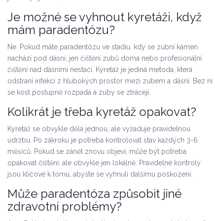
Je možné se vyhnout kyretáži, když
mám paradentózu?
Ne. Pokud máte paradentózu ve stadiu, kdy se zubní kámen
nachází pod dásní, jen čištění zubů doma nebo profesionální
čištění nad dásními nestačí. Kyretáž je jediná metoda, která
odstraní infekci z hlubokých prostor mezi zubem a dásní. Bez ní
se kost postupně rozpadá a zuby se ztrácejí.
Kolikrát je třeba kyretáž opakovat?
Kyretáž se obvykle dělá jednou, ale vyžaduje pravidelnou
údržbu. Po zákroku je potřeba kontrolovat stav každých 3-6
měsíců. Pokud se zánět znovu objeví, může být potřeba
opakovat čištění, ale obvykle jen lokálně. Pravidelné kontroly
jsou klíčové k tomu, abyste se vyhnuli dalšímu poškození.
Může paradentóza způsobit jiné
zdravotní problémy?