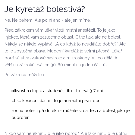
Je kyretáž bolestivá?
Ne. Ne během. Ale po ní ano - ale jen mírně.
Před zákrokem vám lékař vloží místní anestézii. To je jako
injekce, která vám zaslechne oblast. Cítíte tlak, ale ne bolest.
Někdy se někdo vyptává: „A co když to neuděláte dobře?“ Ale
to je zbytečná obava. Moderní kyretáž je velmi přesná. Lékař
používá ultrazvukové nástroje a mikroskopy. Ví, co dělá. A
většina zákroků trvá jen 30-60 minut na jednu část úst.
Po zákroku můžete cítit:
citlivost na teplé a studené jídlo - to trvá 3-7 dní
lehké krvácení dásní - to je normální první den
trochu bolesti při doteku - můžete si dát lék na bolest, jako je
ibuprofen
Nikdo vám neřekne: „To je jako porod.“ Ale taky ne: „To je úplně