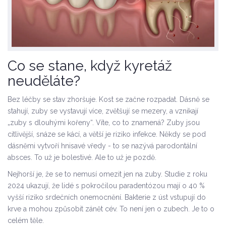
Co se stane, když kyretáž
neuděláte?
Bez léčby se stav zhoršuje. Kost se začne rozpadat. Dásně se
stahují, zuby se vystavují více, zvětšují se mezery, a vznikají
„zuby s dlouhými kořeny“. Víte, co to znamená? Zuby jsou
citlivější, snáze se kácí, a větší je riziko infekce. Někdy se pod
dásněmi vytvoří hnisavé vředy - to se nazývá parodontální
absces. To už je bolestivé. Ale to už je pozdě.
Nejhorší je, že se to nemusí omezit jen na zuby. Studie z roku
2024 ukazují, že lidé s pokročilou paradentózou mají o 40 %
vyšší riziko srdečních onemocnění. Bakterie z úst vstupují do
krve a mohou způsobit zánět cév. To není jen o zubech. Je to o
celém těle.