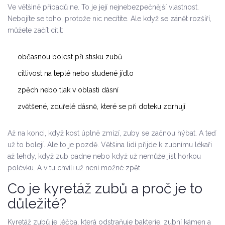
Ve většině případů ne. To je její nejnebezpečnější vlastnost.
Nebojíte se toho, protože nic necítíte. Ale když se zánět rozšíří,
můžete začít cítit:
občasnou bolest při stisku zubů
citlivost na teplé nebo studené jídlo
zpěch nebo tlak v oblasti dásní
zvětšené, zduřelé dásně, které se při doteku zdrhují
Až na konci, když kost úplně zmizí, zuby se začnou hýbat. A teď
už to bolejí. Ale to je pozdě. Většina lidí přijde k zubnímu lékaři
až tehdy, když zub padne nebo když už nemůže jíst horkou
polévku. A v tu chvíli už není možné zpět.
Co je kyretáž zubů a proč je to
důležité?
Kyretáž zubů je léčba, která odstraňuje bakterie, zubní kámen a