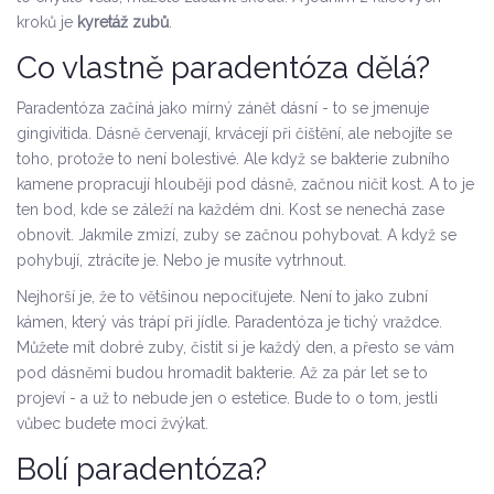
kroků je
kyretáž zubů
.
Co vlastně paradentóza dělá?
Paradentóza začíná jako mírný zánět dásní - to se jmenuje
gingivitida. Dásně červenají, krvácejí při čištění, ale nebojíte se
toho, protože to není bolestivé. Ale když se bakterie zubního
kamene propracují hlouběji pod dásně, začnou ničit kost. A to je
ten bod, kde se záleží na každém dni. Kost se nenechá zase
obnovit. Jakmile zmizí, zuby se začnou pohybovat. A když se
pohybují, ztrácíte je. Nebo je musíte vytrhnout.
Nejhorší je, že to většinou nepociťujete. Není to jako zubní
kámen, který vás trápí při jídle. Paradentóza je tichý vraždce.
Můžete mít dobré zuby, čistit si je každý den, a přesto se vám
pod dásněmi budou hromadit bakterie. Až za pár let se to
projeví - a už to nebude jen o estetice. Bude to o tom, jestli
vůbec budete moci žvýkat.
Bolí paradentóza?