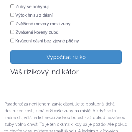
Zuby se pohybují
Výtok hnisu z dásní
Zvětšené mezery mezi zuby
Zvětšené kořeny zubů
Krvácení dásní bez zjevné příčiny
Vypočítat riziko
Váš rizikový indikátor
Paradentóza není jenom zánět dásní. Je to postupná, tichá
destrukce kosti, která drží vaše zuby na místě. A když se to
začne dít, většina lidí necítí žádnou bolest - až dokud nezačnou
zuby volně chvět. To je ten okamžik, kdy už je pozdě. Ale pokud
to chytíte včas, můžete zastavit škodu. A jedním z klíčových