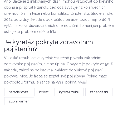
Ano. Bakterie z infikovaných dásní mohou vstupovat do krevního
oběhu a přispívat k zánětu cév, což zvyšuje riziko srdečních
onemocnění, mrtvice nebo komplikací těhotenství. Studie z roku
2024 potvrdily, že lidé s pokročilou paradentózou mají o 40 %
vyšší riziko kardiovaskulárních onemocnění. To není jen problém
úst - je to problém celého těla.
Je kyretáž pokryta zdravotním
pojištěním?
V České republice je kyretáž částečně pokryta základním
zdravotním pojištěním, ale ne úplně. Obvykle je pokryto až 50 %
nákladů, záleží na pojišťovně. Některé doplňkové pojištění
pokrývají více. Je třeba se zeptat své pojišťovny. Pokud máte
pokročilou formu, je šance na vyšší pokrytí vyšší.
paradentóza
bolest
kyretáž zubů
zánět dásní
zubní kámen