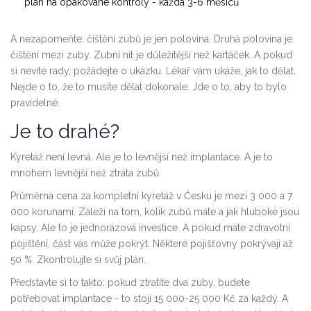
plán na opakované kontroly - každá 3-6 měsíců
A nezapomeňte: čištění zubů je jen polovina. Druhá polovina je
čištění mezi zuby. Zubní nit je důležitější než kartáček. A pokud
si nevíte rady, požádejte o ukázku. Lékař vám ukáže, jak to dělat.
Nejde o to, že to musíte dělat dokonale. Jde o to, aby to bylo
pravidelné.
Je to drahé?
Kyretáž není levná. Ale je to levnější než implantace. A je to
mnohem levnější než ztráta zubů.
Průměrná cena za kompletní kyretáž v Česku je mezi 3 000 a 7
000 korunami. Záleží na tom, kolik zubů máte a jak hluboké jsou
kapsy. Ale to je jednorázová investice. A pokud máte zdravotní
pojištění, část vás může pokrýt. Některé pojišťovny pokrývají až
50 %. Zkontrolujte si svůj plán.
Představte si to takto: pokud ztratíte dva zuby, budete
potřebovat implantace - to stojí 15 000-25 000 Kč za každý. A