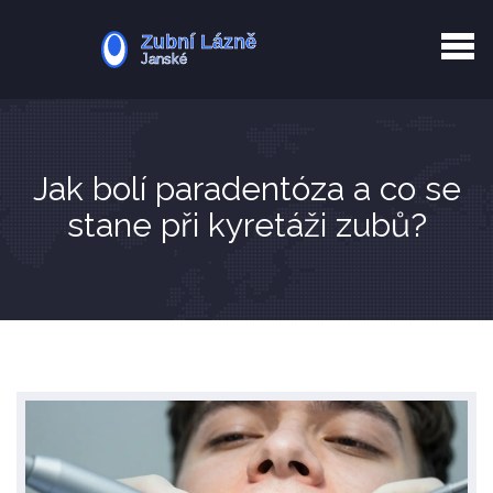
Kurkuma rizika
Zotavení po extrakci
Vyřazení z evidence
Zub 38 péče
Jak bolí paradentóza a co se
stane při kyretáži zubů?