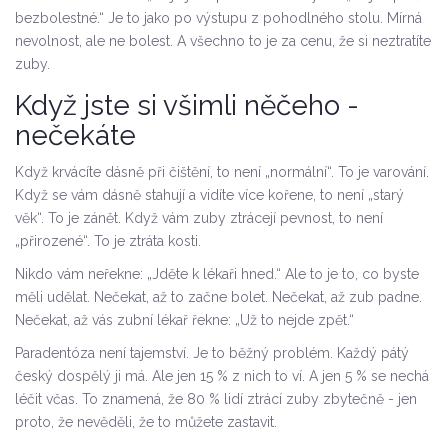
bezbolestné.“ Je to jako po výstupu z pohodlného stolu. Mírná
nevolnost, ale ne bolest. A všechno to je za cenu, že si neztratíte
zuby.
Když jste si všimli něčeho -
nečekáte
Když krvácíte dásně při čištění, to není „normální“. To je varování.
Když se vám dásně stahují a vidíte více kořene, to není „starý
věk“. To je zánět. Když vám zuby ztrácejí pevnost, to není
„přirozené“. To je ztráta kosti.
Nikdo vám neřekne: „Jděte k lékaři hned.“ Ale to je to, co byste
měli udělat. Nečekat, až to začne bolet. Nečekat, až zub padne.
Nečekat, až vás zubní lékař řekne: „Už to nejde zpět.“
Paradentóza není tajemství. Je to běžný problém. Každý pátý
český dospělý ji má. Ale jen 15 % z nich to ví. A jen 5 % se nechá
léčit včas. To znamená, že 80 % lidí ztrácí zuby zbytečně - jen
proto, že nevěděli, že to můžete zastavit.