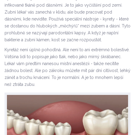
infikované tkáně pod dásněmi. Je to jako vyčištění pod zemí.
Zubní lékař vás zanechá v klidu, ale bude pracovat pod
dásněmi, kde nevidíte. Používá speciální nástroje - kyrety - které
se dostanou do hlubokých „měchýřů“ mezi zubem a dásní. Tyto
prohlubně se nazývají parodontální kapsy. A když je naplní
bakterie a zubní kámen, kost se začne rozpouštět.
Kyretáž není úplně pohodlná. Ale není to ani extrémně bolestivé.
Většina lidí to popisuje jako tlak, nebo jako mírný škrábanec.
Lékař vám předtím nanesou místní anestézii - takže necítíte
žádnou bolest. Ale po zákroku můžete mít pár dní citlivost, lehký
zánět a trochu krvácení. To je normální. A je to mnohem lepší
než ztráta zubu.