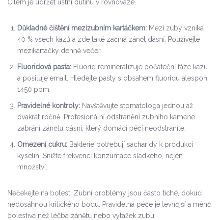
Cílem je udržet ústní dutinu v rovnováze.
Důkladné čištění mezizubním kartáčkem:
Mezi zuby vzniká
40 % všech kazů a zde také začíná zánět dásní. Používejte
mezikartáčky denně večer.
Fluoridová pasta:
Fluorid remineralizuje počáteční fáze kazu
a posiluje email. Hledejte pasty s obsahem fluoridu alespoň
1450 ppm.
Pravidelné kontroly:
Navštěvujte stomatologa jednou až
dvakrát ročně. Profesionální odstranění zubního kamene
zabrání zánětu dásní, který domácí péčí neodstraníte.
Omezení cukru:
Bakterie potřebují sacharidy k produkci
kyselin. Snižte frekvenci konzumace sladkého, nejen
množství.
Nečekejte na bolest. Zubní problémy jsou často tiché, dokud
nedosáhnou kritického bodu. Pravidelná péče je levnější a méně
bolestivá než léčba zánětu nebo výtažek zubu.