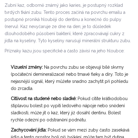
Zubní kaz
, odborně známý jako
karies
, je postupný rozklad
tvrdých tkání zubu. Tento proces začíná na povrchu emailu a
postupně proniká hlouběji do dentinu a konečně do pulpy
(nervu). Kaz nevyčaruje ze dne na den; je to důsledek
dlouhodobého působení bakterií, které zpracovávají cukry z
jídla na kyseliny. Tyto kyseliny narušují minerální strukturu zubu.
Příznaky kazu jsou specifické a často závisí na jeho hloubce:
Vizuelní změny:
Na povrchu zubu se objevují bílé skvrny
(počáteční demineralizace) nebo tmavé fleky a díry. Toto je
nejasnější signál, který můžete snadno zachytit při pohledu
do zrcadla.
Citlivost na studené nebo sladké:
Pokud cítíte krátkodobou
štiplavou bolest po vypití ledového nápoje nebo snědení
sladkosti, může jít o kaz, který již dosáhl dentinu. Bolest
rychle odezní po odstranění podnětu.
Zachycování jídla:
Pokud se vám mezi zuby často zasekává
jídlo a tento prostor bolí při žvýkání, může tam být dutina