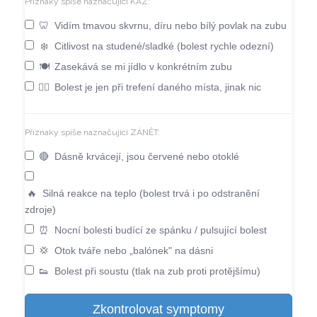
Příznaky spíše naznačující KAZ:
🦷
Vidím tmavou skvrnu, díru nebo bílý povlak na zubu
❄️
Citlivost na studené/sladké (bolest rychle odezní)
🍽️
Zasekává se mi jídlo v konkrétním zubu
😶‍🌫️
Bolest je jen při trefení daného místa, jinak nic
Příznaky spíše naznačující ZÁNĚT:
🔴
Dásně krvácejí, jsou červené nebo otoklé
🔥
Silná reakce na teplo (bolest trvá i po odstranění
zdroje)
⏰
Nocní bolesti budící ze spánku / pulsující bolest
💢
Otok tváře nebo „balónek" na dásni
👟
Bolest při soustu (tlak na zub proti protějšímu)
Zkontrolovat symptomy