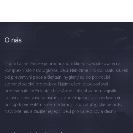
O nás
Zubní Lázně Janské je přední zubní klinika specializovaná na
komplexní stomatologickou péči. Nabízíme širokou škálu služeb
od preventivní péče a dentální hygieny až po pokročilé
stomatologické procedury. Naším cílem je poskytovat
profesionální péči v přátelské Atmosféře, abychom zajistili
zdraví a krásu vašeho úsměvu. Zaměřujeme se na individuální
přístup k pacientům a nejmodernější stomatologické techniky.
Navštivte nás a zažijte nejlepší péči pro vaše zuby a dásně.