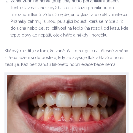
Zánět zubního nervu (pulpitida) nebo periapikální absces:
Tento stav nastane, když bakterie z kazu proniknou do
nitrozubní tkáně. Zde už nejde jen o „kaz", ale o aktivní infekci.
Příznaky zahrnují silnou, pulsující bolest, která se může šířit
do ucha nebo čelisti, citlivost na teplo (na rozdíl od kazu, kde
teplo obvykle nepálí), otok tváře a někdy i horečku.
Klíčový rozdíl je v tom, že zánět často reaguje na tělesné změny
- třeba ležení si do postele, kdy se zvyšuje tlak v hlavě a bolest
zesiluje. Kaz bez zánětu takovéto noční exacerbace nemá.