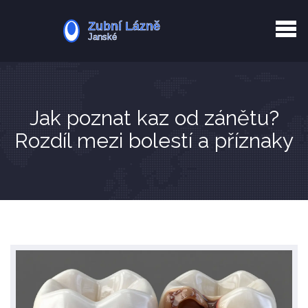
Kurkuma rizika
Zotavení po extrakci
Vyřazení z evidence
Zub 38 péče
Jak poznat kaz od zánětu?
Rozdíl mezi bolestí a příznaky