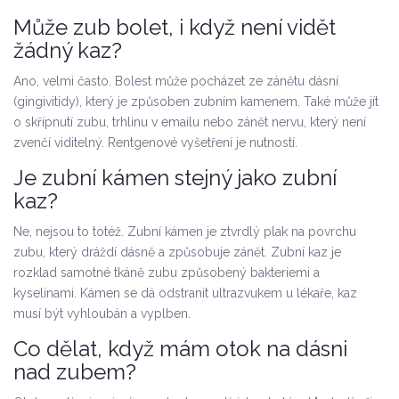
Může zub bolet, i když není vidět
žádný kaz?
Ano, velmi často. Bolest může pocházet ze zánětu dásní
(gingivitidy), který je způsoben zubním kamenem. Také může jít
o skřípnutí zubu, trhlinu v emailu nebo zánět nervu, který není
zvenčí viditelný. Rentgenové vyšetření je nutností.
Je zubní kámen stejný jako zubní
kaz?
Ne, nejsou to totéž. Zubní kámen je ztvrdlý plak na povrchu
zubu, který dráždí dásně a způsobuje zánět. Zubní kaz je
rozklad samotné tkáně zubu způsobený bakteriemi a
kyselinami. Kámen se dá odstranit ultrazvukem u lékaře, kaz
musí být vyhloubán a vyplben.
Co dělat, když mám otok na dásni
nad zubem?