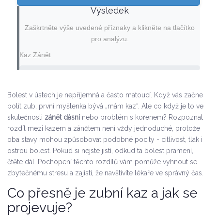
Výsledek
Zaškrtněte výše uvedené příznaky a klikněte na tlačítko
pro analýzu.
Kaz
Zánět
Bolest v ústech je nepříjemná a často matoucí. Když vás začne
bolít zub, první myšlenka bývá „mám kaz“. Ale co když je to ve
skutečnosti
zánět dásní
nebo problém s kořenem? Rozpoznat
rozdíl mezi
kazem
a
zánětem
není vždy jednoduché, protože
oba stavy mohou způsobovat podobné pocity - citlivost, tlak i
ostrou bolest. Pokud si nejste jistí, odkud ta bolest pramení,
čtěte dál. Pochopení těchto rozdílů vám pomůže vyhnout se
zbytečnému stresu a zajistí, že navštívíte lékaře ve správný čas.
Co přesně je zubní kaz a jak se
projevuje?