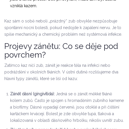
vzniklá kazem.
Kaz sám o sobě neboli „prázdný“ zub obvykle nezpůsobuje
spontánní nocní bolesti, pokud nedojde k zapálení nervu. Je to
spíše mechanický a chemický problém než systémová infekce.
Projevy zánětu: Co se děje pod
povrchem?
Zatímco kaz ničí zub,
zánět
je reakce těla na infekci nebo
podráždění v okolních tkáních. V ústní dutině rozlišujeme dva
hlavní typy zánětů, které se liší od kazu:
Zánět dásní (gingivitida):
Jedná se o zánět měkké tkáně
kolem zubů. Často je spojen s hromaděním
zubního kamene
a biofilmy. Dásně vypadají červeně, jsou otoklé a při čištění
kartáčkem krvácejí. Bolest je zde obvykle tupá, tlaková a
lokalizovaná v oblasti dásňového hrbolku, nikoliv uvnitř zubu.