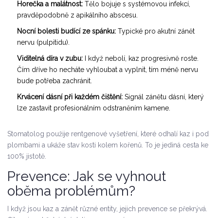
Horečka a malátnost:
Tělo bojuje s systémovou infekcí,
pravděpodobně z apikálního abscesu.
Nocní bolesti budící ze spánku:
Typické pro akutní zánět
nervu (pulpitidu).
Viditelná díra v zubu:
I když nebolí, kaz progresivně roste.
Čím dříve ho necháte vyhloubat a vyplnit, tím méně nervu
bude potřeba zachránit.
Krvácení dásní při každém čištění:
Signál zánětu dásní, který
lze zastavit profesionálním odstraněním kamene.
Stomatolog použije rentgenové vyšetření, které odhalí kaz i pod
plombami a ukáže stav kosti kolem kořenů. To je jediná cesta ke
100% jistotě.
Prevence: Jak se vyhnout
oběma problémům?
I když jsou kaz a zánět různé entity, jejich prevence se překrývá.