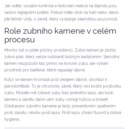
Jak vidíte, vizuální kontrola a testování reakce na teplotu jsou
vašimi nejlepšími přáteli. Pokud máte otok na tváři nebo dásni,
jde téměř vždy o zánět, který vyžaduje okamžitou pozornost.
Role zubního kamene v celém
procesu
Mnoho lidí si plete příčiny problémů.
Zubní kámen
je ztuhlý
zubní plak, který nelze odstranit běžným kartáčením. Samotný
kámen nezpůsobí kaz přímo na koruně zubu, ale vytváří
prostředí pro bakterie, které napadají dásně.
Když se kámen hromadí pod okrajem dásně, dochází k
parodontitidě
. To je chronický zánět, který ničí kostní podložku
zubu. Můžete mít zdravé zuby bez jediného kazu, ale kvůli
kameni a zánětu dásní vám zuby volněji hýbou a boleet.
Odstranění zubního kamene je tedy preventivním opatřením
proti zánětu, nikoliv proti kazu. Proti kazu chrání fluorid a dobrá
hygiena.