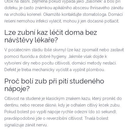
Otok na dásni, zejména pokud vypadá jako „balónek" a bolí při
doteku, je často známkou apikálního abscesu (hnisavého zánětu
na vrcholku kořene). Okamžitě kontaktujte stomatologa. Domácí
řešení nemohou infekci vyléčit, mohou ji jen dočasně potlačit.
Lze zubní kaz léčit doma bez
návštěvy lékaře?
V počátečním stádiu (bílé skvrny) lze kaz zpomalit nebo zastavit
pomocí fluoridu a dobré hygieny. Jakmile však dojde k
vytvoření díry nebo pocitu citlivosti, domácí metody nestačí.
Defekt je třeba mechanicky vyčistit a vyplnit plombou.
Proč bolí zub při pití studeného
nápoje?
Citlivost na studené je klasickým znakem kazu, který pronikl do
dentinu, nebo recese dásně, kdy je odhalen citlivý krček zubu.
Pokud bolest po vypití nápoje rychle odezní (do 10 sekund),
pravděpodobně jde o reverzibilní citlivost. Trvalá bolest
signalizuje zánět nervu.