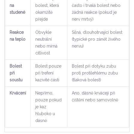
na
bolest, která
často i trvalá bolest nebo
studené
okamžitě
žádná reakce (pokud je
přejde
nerv mrtvý)
Reakce
Obvykle
Silná, dlouhotrvající bolest
na teplo
neutrální
(typické pro zánět živého
nebo mírná
nervu)
citlivost
Bolest
Bolest pouze
Bolest při dotyku zubu
při
při trefení
proti protilehlému zubu
soustu
kazivité části
(tlaková bolest)
Krvácení
Nepřímo,
Ano, dásně krvácejí při
pouze pokud
čištění nebo samovolně
je kaz
hluboko u
dásně