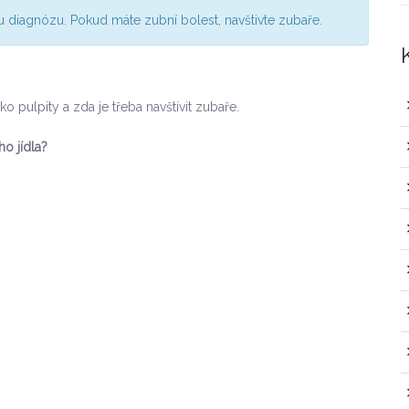
 diagnózu. Pokud máte zubní bolest, navštivte zubaře.
ko pulpity a zda je třeba navštívit zubaře.
ho jídla?