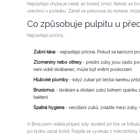
Nejčastější chyba je čekat, až bolest zmizí. Někdy se b
všechno v pořádku. Zánět se přesouvá do kořene, může s
Co způsobuje pulpitu u pře
Nejčastější příčiny:
Zubní káva
- nejčastější příčina. Pokud se kariózní p
Zlomeniny nebo otřesy
- přední zuby jsou často pos
není vidět škrábanec, může být vnitřní poškození.
Hluboké plomby
- když zubař při léčbě kariésu příl
Bruxismus
- škrábání a stiskání zubů během spánku z
bakterií.
Špatná hygiena
- nečištění zubů, zvláště mezi zuby, 
V Brně jsem viděla případ, kdy student při hře ve fotbal
po týdnu začal bolět. Pulpita se vyvinula z mikrotrhliny,