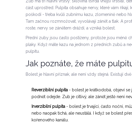
Zub má tři hlavní vrstvy: sklovina (tvrdá vnější vrstva), d
část uprostřed. Pulpita obsahuje nervy, které vám říkají, k
poškodí - třeba kvůli zubnímu kazu, zlomenině nebo hl
Tam začnou rozmnožovat, vyvolávají zánět a tlak. A prot
roste, nervy se zánětem dráždí, a vzniká bolest.
Přední zuby jsou často postiženy, protože jsou méně ch
plaky. Když máte kazu na jednom z předních zubů a ne
pulpitu.
Jak poznáte, že máte pulpit
Bolest je hlavní příznak, ale není vždy stejná. Existují dv
Reverzibilní pulpita
- bolest je krátkodobá, objeví se
podnět odejde. Zub je citlivý, ale zánět ještě není nev
Irverzibilní pulpita
- bolest je trvající, často noční, mů
nebo naopak tichá, ale neustálá. I když se bolest pře
kořenového kanálu.