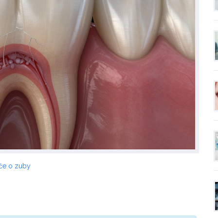
éče o zuby