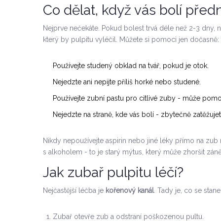
Co dělat, když vás bolí před
Nejprve nečekáte. Pokud bolest trvá déle než 2-3 dny, ne
který by pulpitu vyléčil. Můžete si pomoci jen dočasně:
Používejte studený obklad na tvář, pokud je otok.
Nejedzte ani nepijte příliš horké nebo studené.
Používejte zubní pastu pro citlivé zuby - může pomoci
Nejedzte na straně, kde vás bolí - zbytečně zatěžuje
Nikdy nepoužívejte aspirin nebo jiné léky přímo na zub
s alkoholem - to je starý mýtus, který může zhoršit záně
Jak zubař pulpitu léčí?
Nejčastější léčba je
kořenový kanál
. Tady je, co se stane
Zubař otevře zub a odstraní poškozenou pultu.