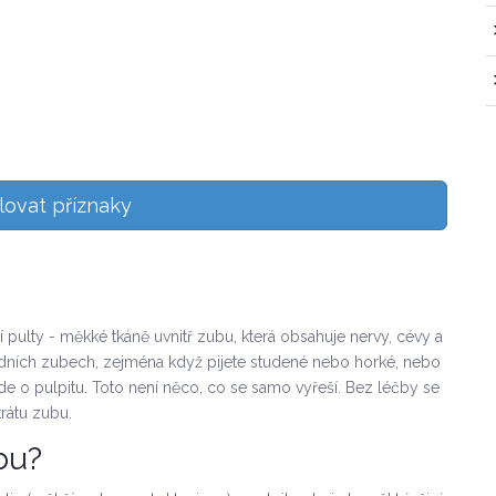
lovat příznaky
 pulty - měkké tkáně uvnitř zubu, která obsahuje nervy, cévy a
 předních zubech, zejména když pijete studené nebo horké, nebo
e o pulpitu. Toto není něco, co se samo vyřeší. Bez léčby se
trátu zubu.
bu?