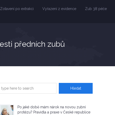
Zotavení po extrakci
Vyřazení z evidence
Zub 38 péče
olesti předních zubů
Po jaké době mám nárok na novou zubní
protézu? Pravidla a praxe v České republice