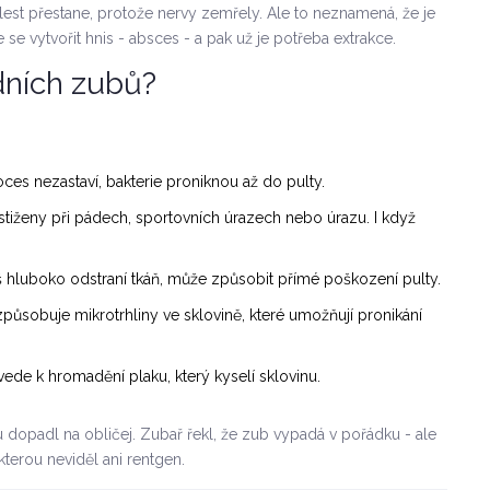
olest přestane, protože nervy zemřely. Ale to neznamená, že je
e vytvořit hnis - absces - a pak už je potřeba extrakce.
dních zubů?
roces nezastaví, bakterie proniknou až do pulty.
tiženy při pádech, sportovních úrazech nebo úrazu. I když
iš hluboko odstraní tkáň, může způsobit přímé poškození pulty.
působuje mikrotrhliny ve sklovině, které umožňují pronikání
vede k hromadění plaku, který kyselí sklovinu.
u dopadl na obličej. Zubař řekl, že zub vypadá v pořádku - ale
 kterou neviděl ani rentgen.