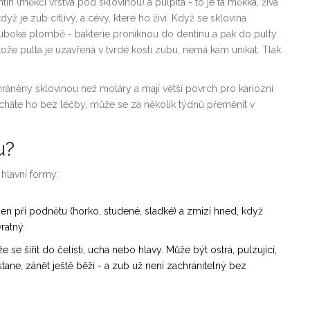
entin (měkčí vrstva pod sklovinou) a pulpita - to je ta měkká, živá
dyž je zub citlivý, a cévy, které ho živí. Když se sklovina
uboké plombě - bakterie proniknou do dentinu a pak do pulty.
ože pulta je uzavřená v tvrdé kosti zubu, nemá kam unikat. Tlak
ráněny sklovinou než moláry a mají větší povrch pro kariózní
cháte ho bez léčby, může se za několik týdnů přeměnit v
u?
ě hlavní formy:
 jen při podnětu (horko, studené, sladké) a zmizí hned, když
ratný.
že se šířit do čelisti, ucha nebo hlavy. Může být ostrá, pulzující,
stane, zánět ještě běží - a zub už není zachránitelný bez