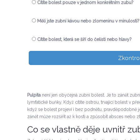
Cítíte bolest pouze v jednom konkrétním zubu?
Měli jste zubní kávou nebo zlomeninu v minulosti?
Cítíte bolest, která se šíří do čelisti nebo hlavy?
Zkontro
Pulpita
není jen obyčejná zubní bolest. Je to zánět zubní
lymfatické buňky. Když cítíte ostrou, trvající bolest v
když se bolest projeví i bez podnětu, pravděpodobně jd
zánět může rozšířit až k kosti a způsobit absces nebo z
Co se vlastně děje uvnitř zu