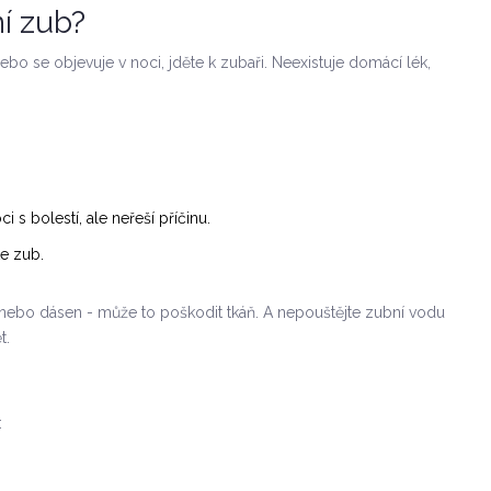
ní zub?
bo se objevuje v noci, jděte k zubaři. Neexistuje domácí lék,
 s bolestí, ale neřeší příčinu.
te zub.
 nebo dásen - může to poškodit tkáň. A nepouštějte zubní vodu
t.
: