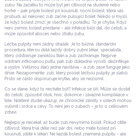
zubu. Na začátku to může být jen citlivost na studené nebo
horké – pak přijde bolest při kousnutí, noční bolest, která vás
probudí, až nakonec zub začne pulsující bolet. Někdo si myslí,
že když bolest zmizí, je všechno v pořádku. To je chyba. Když
nerv zemře, bolest přestane – ale infekce běží dál, do čelisti, a
může způsobit absces nebo ztrátu zubu.
Léčba pulpity není žádný strašák. Je to běžná, standardní
procedura, kterou dělá každý dobrý
zubní lékař
,
specialista,
který odstraňuje zaněklou tkáň a zub zachraňuje
. Nejprve
odstraní infikovanou pultu, pak zub důkladně vyčistí, dezinfikuje
a vyplní. Většinou stačí jedna návštěva – a zub zase funguje jako
dříve. Nezapomeňte: zub, který prošel léčbou pulpity, je slabší.
Proto se často doporučuje krytka, aby se nezlomil.
Co se stane, když to necháte být? Infekce se šíří. Může se dostat
do čelisti, způsobit otok, hnis, dokonce i závažné komplikace v
těle. Některé studie ukazují, že chronické záněty v ústech mohou
ovlivnit i srdce a cévy. To není jen o zubech – je to o celkovém
zdraví.
Nejlepší je nečekat, až bude zub nevymírně bolět. Pokud cítíte
citlivost, která trvá déle než pár dní, nebo máte bolest při
kousnutí, jděte k lékaři. Ne každá bolest znamená pulpitu – ale