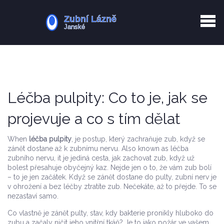
Kurkuma rizika
Zotavení po extrakci
Vyřazení z evidence
Zub 38 péče
Léčba pulpity: Co to je, jak se
projevuje a co s tím dělat
When
léčba pulpity
,
je postup, který zachraňuje zub, když se
zánět dostane až k zubnímu nervu
. Also known as
léčba
zubního nervu
, it je jediná cesta, jak zachovat zub, když už
bolest přesahuje obyčejný kaz.
Nejde jen o to, že vám zub bolí
– to je jen začátek. Když se zánět dostane do pulty, zubní nerv je
v ohrožení a bez léčby ztratíte zub. Nečekáte, až to přejde. To se
nezastaví samo.
Co vlastně je
zánět pulty
,
stav, kdy bakterie pronikly hluboko do
zubu a začaly ničit jeho vnitřní tkáň
? Je to jako požár ve vašem