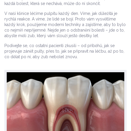
každá bolest, která se nechává, může do ní skončit.
V naší klinice léčíme pulpitu každý den. Víme, jak důležitá je
rychlá reakce. A víme, že lidé se bojí. Proto vám vysvětlíme
každý krok, použijeme moderní techniky a zajistíme, aby to bylo
co nejmíň nepříjemné. Nejde jen o odstranění bolesti – jde o to,
abyste měli zub, který vám slouží ještě desítky let.
Podívejte se, co ostatní pacienti zkusili – od příběhů, jak se
projevuje zánět pulty, přes to, jak se připravit na léčbu, až po to,
co dělat po ní, aby zub nebolel znovu.