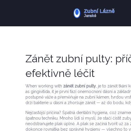
Zánět zubní pulty: pří
efektivně léčit
When working with
zánět zubní pulty
,
je to zánět tkán
as
gingivitida
, it
je první fází onemocnění dásní a základ
postupně váže a přeměňuje na
zubní kámen
,
tvrdou vrs
drží bakterie u dásní a zhoršuje zánět — až do bodu, k
Nejčastější příčina? Špatná
dentální hygiena
,
což znamená
špatnou techniku
.
Mnoho lidí si myslí, že stačí čistit z
neodstraňujete plak úplně. A plak se začíná tvořit už 
dokonce rovnátka bez správné hygieny — všechno to vyt