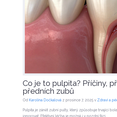
Co je to pulpita? Příčiny, p
předních zubů
Od
Karolína Dočkalová
z prosince 7, 2025
v
Zdraví a p
Pulpita je zánět zubní pulty, který způsobuje trvající bole
ignorovat. Efektivní léčba je možná i v pozdní fázi.