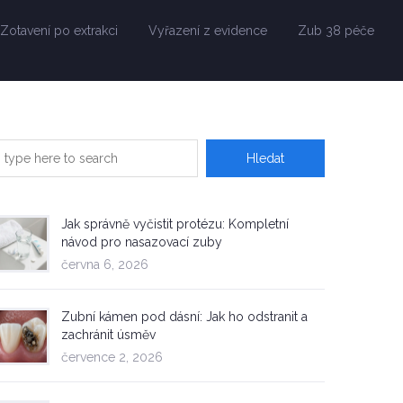
Zotavení po extrakci
Vyřazení z evidence
Zub 38 péče
Jak správně vyčistit protézu: Kompletní
návod pro nasazovací zuby
června 6, 2026
Zubní kámen pod dásní: Jak ho odstranit a
zachránit úsměv
července 2, 2026