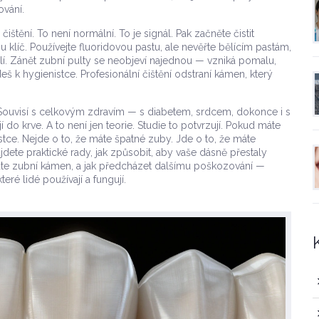
ování.
čištění. To není normální. To je signál. Pak začněte čistit
klíč. Používejte fluoridovou pastu, ale nevěřte bělícím pastám,
bolí. Zánět zubní pulty se neobjeví najednou — vzniká pomalu,
eš k hygienistce. Profesionální čištění odstraní kámen, který
Souvisí s celkovým zdravím — s diabetem, srdcem, dokonce i s
í do krve. A to není jen teorie. Studie to potvrzují. Pokud máte
stce. Nejde o to, že máte špatné zuby. Jde o to, že máte
dete praktické rady, jak způsobit, aby vaše dásně přestaly
 máte zubní kámen, a jak předcházet dalšímu poškozování —
ré lidé používají a fungují.