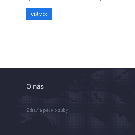
Číst více
O nás
Zdraví a péče o zuby