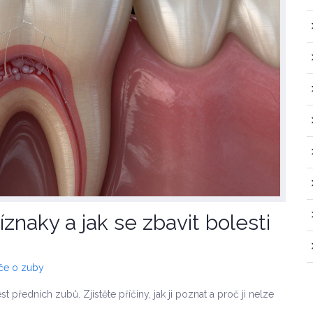
říznaky a jak se zbavit bolesti
éče o zuby
st předních zubů. Zjistěte příčiny, jak ji poznat a proč ji nelze