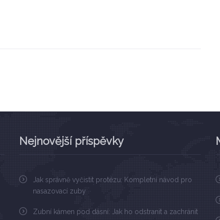
Nejnovější příspěvky
Jak správně vyčistit protézu: Kompletní návod pro
nasazovací zuby
Zubní kámen pod dásní: Jak ho odstranit a zachránit