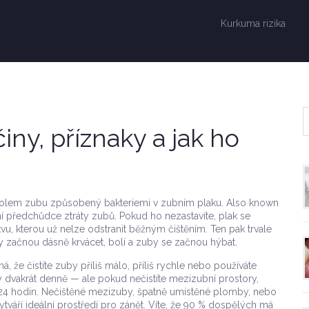
Kurkuma rizika
činy, příznaky a jak ho
í kolem zubu způsobený bakteriemi v zubním plaku
. Also known
ní předchůdce ztráty zubů
.
Pokud ho nezastavíte, plak se
tvu, kterou už nelze odstranit běžným čištěním
.
Ten pak trvale
dy začnou dásně krvácet, bolí a zuby se začnou hýbat.
, že čistíte zuby příliš málo, příliš rychle nebo používáte
uby dvakrát denně — ale pokud nečistíte mezizubní prostory,
za 24 hodin. Nečištěné mezizuby, špatně umístěné plomby, nebo
váří ideální prostředí pro zánět. Víte, že 90 % dospělých má