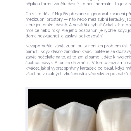
nějakou formu zánětu dásní? To není normální. To je var
Co s tím dělat? Nejdřív přestanete ignorovat krvácení při 
mezizubní prostory — nitě nebo mezizubní kartáčky jsou 
které jen dráždí dásně. A největší chyba? Čekat, až to 
měsíce nebo roky. Ale jeho odstranění je rychlé, když jd
doma nezvládneš, a zastaví poškozování.
Nezapomeňte: zánět zubní pulty není jen problém úst. 
pamětí. Když dásně zánětlivě krvácí, bakterie se dostávaj
zánět, nečekáte na to, až to zmizí samo. Jděte k hygieni
špatnou návyk. A ten se dá změnit. V tomto seznamu naj
krvácet, jak si vybrat správný kartáček, co dělat, když
všechno z reálných zkušeností a vědeckých poznatků, kte