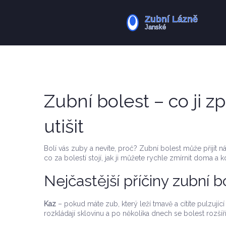
Zubní bolest – co ji zp
utišit
Bolí vás zuby a nevíte, proč? Zubní bolest může přijít 
co za bolestí stojí, jak ji můžete rychle zmírnit doma a k
Nejčastější příčiny zubní b
Kaz
– pokud máte zub, který leží tmavě a cítíte pulzující
rozkládají sklovinu a po několika dnech se bolest rozšíř