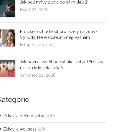
Jak bolí mrtvý zub a co s tím dělat?
ledna 22, 2026
Proč se rozhodnout pro fazety na zuby?
Výhody, které skutečně mají význam
listopadu 20, 2025
Jak poznat zánět po extrakci zubu: Příznaky,
rizika a kdy volat lékaře
července 22, 2026
Kategorie
Zdraví a péče o zuby
(278)
Zdraví a wellness
(28)