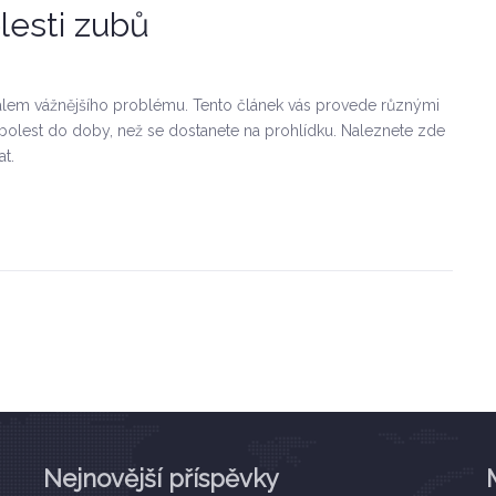
olesti zubů
álem vážnějšího problému. Tento článek vás provede různými
it bolest do doby, než se dostanete na prohlídku. Naleznete zde
at.
Nejnovější příspěvky