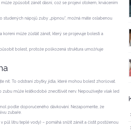
 může způsobit zánět dásní, což se projeví otokem, krvácením
 studených nápojů zuby „pípnou“, možná máte oslabenou
 kořeni může zůstát zánět, který se projevuje bolestí a
ůsobit bolest, protože poškozená struktura umožňuje
ma
te nit. To odstraní zbytky jídla, které mohou bolest zhoršovat.
 zubu může krátkodobě znecitlivět nerv. Nepoužívejte však led
tamol podle doporučeného dávkování. Nezapomeňte, že
těvu zubaře.
v půl litru teplé vody) – pomáhá snížit zánět a čistit postiženou