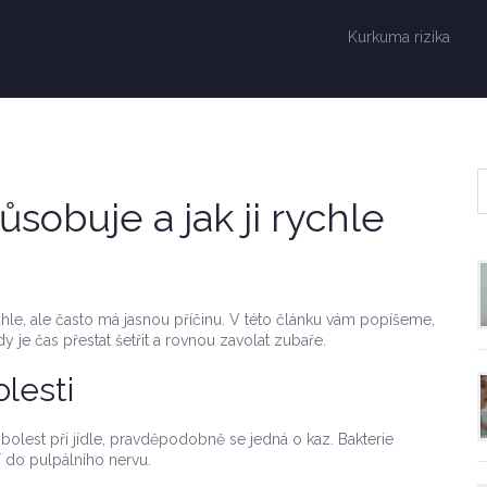
Kurkuma rizika
ůsobuje a jak ji rychle
náhle, ale často má jasnou příčinu. V této článku vám popíšeme,
dy je čas přestat šetřit a rovnou zavolat zubaře.
olesti
 bolest při jídle, pravděpodobně se jedná o kaz. Bakterie
í do pulpálního nervu.