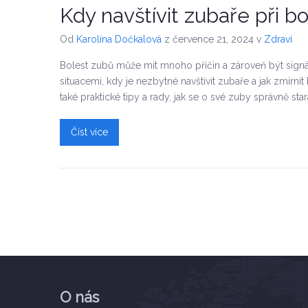
Kdy navštívit zubaře při b
Od
Karolína Dočkalová
z července 21, 2024
v
Zdraví
Bolest zubů může mít mnoho příčin a zároveň být sign
situacemi, kdy je nezbytné navštívit zubaře a jak zmírn
také praktické tipy a rady, jak se o své zuby správně star
Číst více
O nás