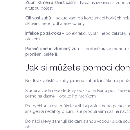
Zubní kámen a zánět dásní
– tvrdá usazenina na zubech
a tupou bolestí.
Citlivost zubů
– pokud vám po konzumaci horkých nebo
sklovinu nebo odhalené kořeny.
Infekce po zákroku
– po extrakci, výplni nebo zákroku na
otokem.
Poranění nebo zlomený zub
– i drobné úrazy mohou zp
pronikání bakterií.
Jak si můžete pomoci do
Nejdříve si čistěte zuby jemnou zubní kartáčkou a použij
Studená voda nebo ledový obklad na tvář u postiženého
přímo na dásně – obalte ho ručníkem.
Pro rychlou úlevu můžete vzít ibuprofen nebo parace
analgetika nezahojí příčinu, ale prodělí vám čas na návš
Domácí úlevy zahrnují kloktání slanou vodou (lžička soli 
oblast.