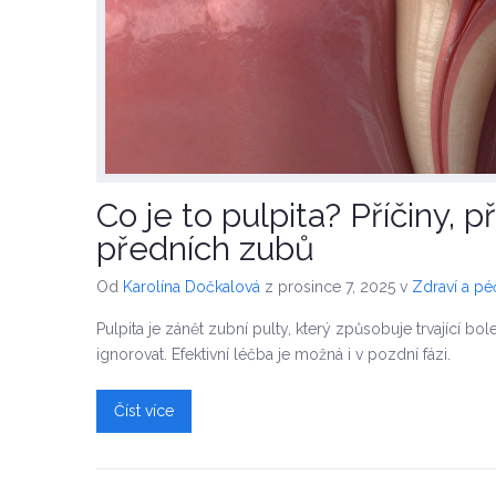
Co je to pulpita? Příčiny, p
předních zubů
Od
Karolína Dočkalová
z prosince 7, 2025
v
Zdraví a p
Pulpita je zánět zubní pulty, který způsobuje trvající bole
ignorovat. Efektivní léčba je možná i v pozdní fázi.
Číst více