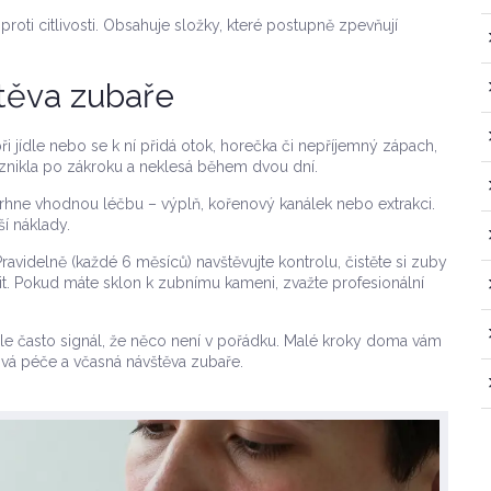
roti citlivosti. Obsahuje složky, které postupně zpevňují
těva zubaře
i jídle nebo se k ní přidá otok, horečka či nepříjemný zápach,
 vznikla po zákroku a neklesá během dvou dní.
navrhne vhodnou léčbu – výplň, kořenový kanálek nebo extrakci.
ší náklady.
ravidelně (každé 6 měsíců) navštěvujte kontrolu, čistěte si zuby
t. Pokud máte sklon k zubnímu kameni, zvažte profesionální
 ale často signál, že něco není v pořádku. Malé kroky doma vám
ová péče a včasná návštěva zubaře.