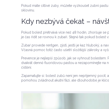
Pokud máte citlivé zuby, můžete vyzkoušet zubní pastu p
sklovinu.
Kdy nezbývá čekat – návš
Pokud bolest přetrvává více než 48 hodin, zhoršuje se př
je čas řídit se rovnou k zubaři. Stejně tak pokud bolest
Zubař provede rentgen, zjistí, jestli je kaz hluboký, a 
Včasná pomoc totiž často ušetří složitější zákroky a vyš
Prevence je nejlepší způsob, jak se vyhnout bolestem. P
dvakrát denně fluoridovou pastou a nezapomínejte na ni
čištění.
Zapamatujte si: bolest zubů není jen nepříjemný pocit,
pomohou zvládnout akutní fázi, ale dlouhodobě je klíč