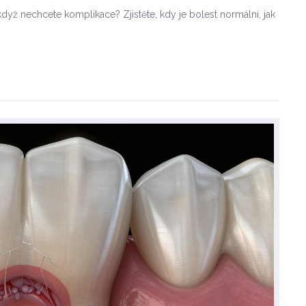
když nechcete komplikace? Zjistěte, kdy je bolest normální, jak