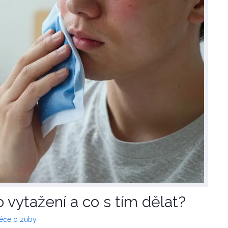
 vytažení a co s tím dělat?
péče o zuby