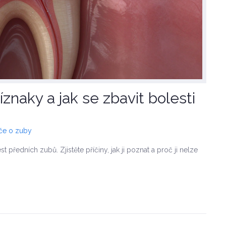
říznaky a jak se zbavit bolesti
éče o zuby
st předních zubů. Zjistěte příčiny, jak ji poznat a proč ji nelze