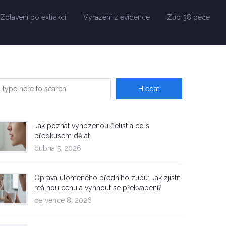
Zotavení po extrakci
Vyřazení z evidence
Zub 38 péče
Jak poznat vyhozenou čelist a co s
předkusem dělat
dubna 5, 2026
Oprava ulomeného předního zubu: Jak zjistit
reálnou cenu a vyhnout se překvapení?
července 8, 2026