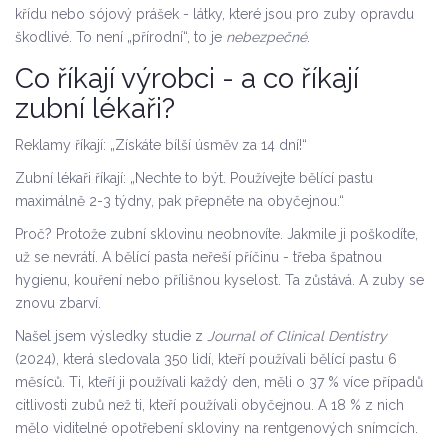
křídu nebo sójový prášek - látky, které jsou pro zuby opravdu
škodlivé. To není „přírodní“, to je
nebezpečné
.
Co říkají výrobci - a co říkají
zubní lékaři?
Reklamy říkají: „Získáte bílší úsměv za 14 dní!“
Zubní lékaři říkají: „Nechte to být. Používejte bělící pastu
maximálně 2-3 týdny, pak přepněte na obyčejnou.“
Proč? Protože zubní sklovinu neobnovíte. Jakmile ji poškodíte,
už se nevrátí. A bělící pasta neřeší příčinu - třeba špatnou
hygienu, kouření nebo přílišnou kyselost. Ta zůstává. A zuby se
znovu zbarví.
Našel jsem výsledky studie z
Journal of Clinical Dentistry
(2024), která sledovala 350 lidí, kteří používali bělící pastu 6
měsíců. Ti, kteří ji používali každý den, měli o 37 % více případů
citlivosti zubů než ti, kteří používali obyčejnou. A 18 % z nich
mělo viditelné opotřebení skloviny na rentgenových snímcích.