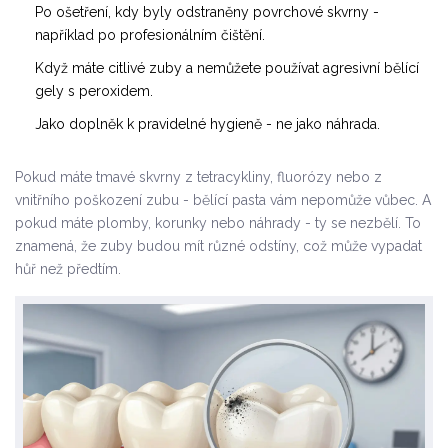
Po ošetření, kdy byly odstraněny povrchové skvrny -
například po profesionálním čištění.
Když máte citlivé zuby a nemůžete používat agresivní bělící
gely s peroxidem.
Jako doplněk k pravidelné hygieně - ne jako náhrada.
Pokud máte tmavé skvrny z tetracykliny, fluorózy nebo z
vnitřního poškození zubu - bělící pasta vám nepomůže vůbec. A
pokud máte plomby, korunky nebo náhrady - ty se nezbělí. To
znamená, že zuby budou mít různé odstíny, což může vypadat
hůř než předtím.