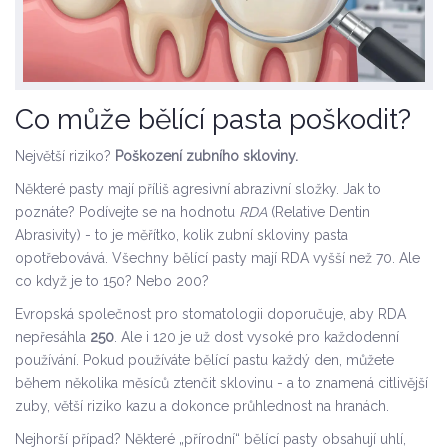
Co může bělící pasta poškodit?
Největší riziko?
Poškození zubního skloviny.
Některé pasty mají příliš agresivní abrazivní složky. Jak to
poznáte? Podívejte se na hodnotu
RDA
(Relative Dentin
Abrasivity) - to je měřítko, kolik zubní skloviny pasta
opotřebovává. Všechny bělící pasty mají RDA vyšší než 70. Ale
co když je to 150? Nebo 200?
Evropská společnost pro stomatologii doporučuje, aby RDA
nepřesáhla
250
. Ale i 120 je už dost vysoké pro každodenní
používání. Pokud používáte bělící pastu každý den, můžete
během několika měsíců ztenčit sklovinu - a to znamená citlivější
zuby, větší riziko kazu a dokonce průhlednost na hranách.
Nejhorší případ? Některé „přírodní“ bělící pasty obsahují uhlí,