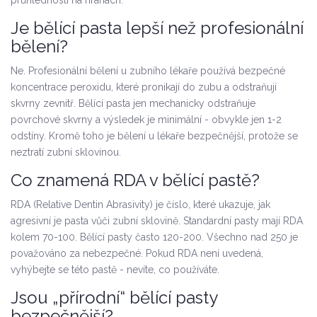
průhlednosti na hranách.
Je bělící pasta lepší než profesionální
bělení?
Ne. Profesionální bělení u zubního lékaře používá bezpečné
koncentrace peroxidu, které pronikají do zubu a odstraňují
skvrny zevnitř. Bělící pasta jen mechanicky odstraňuje
povrchové skvrny a výsledek je minimální - obvykle jen 1-2
odstíny. Kromě toho je bělení u lékaře bezpečnější, protože se
neztratí zubní sklovinou.
Co znamená RDA v bělící pastě?
RDA (Relative Dentin Abrasivity) je číslo, které ukazuje, jak
agresivní je pasta vůči zubní sklovině. Standardní pasty mají RDA
kolem 70-100. Bělící pasty často 120-200. Všechno nad 250 je
považováno za nebezpečné. Pokud RDA není uvedená,
vyhýbejte se této pastě - nevíte, co používáte.
Jsou „přírodní“ bělící pasty
bezpečnější?