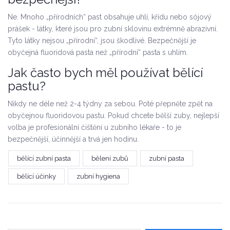
Ne. Mnoho „přírodních“ past obsahuje uhlí, křídu nebo sójový
prášek - látky, které jsou pro zubní sklovinu extrémně abrazivní.
Tyto látky nejsou „přírodní“, jsou škodlivé. Bezpečnější je
obyčejná fluoridová pasta než „přírodní“ pasta s uhlím.
Jak často bych měl používat bělící
pastu?
Nikdy ne déle než 2-4 týdny za sebou. Poté přepněte zpět na
obyčejnou fluoridovou pastu. Pokud chcete bělší zuby, nejlepší
volba je profesionální čištění u zubního lékaře - to je
bezpečnější, účinnější a trvá jen hodinu.
bělící zubní pasta
bělení zubů
zubní pasta
bělící účinky
zubní hygiena