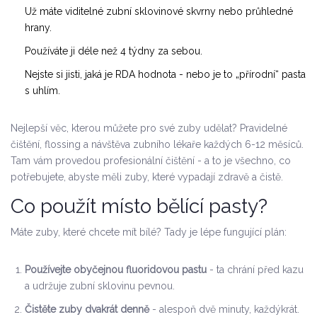
Už máte viditelné zubní sklovinové skvrny nebo průhledné
hrany.
Používáte ji déle než 4 týdny za sebou.
Nejste si jisti, jaká je RDA hodnota - nebo je to „přírodní“ pasta
s uhlím.
Nejlepší věc, kterou můžete pro své zuby udělat? Pravidelné
čištění, flossing a návštěva zubního lékaře každých 6-12 měsíců.
Tam vám provedou profesionální čištění - a to je všechno, co
potřebujete, abyste měli zuby, které vypadají zdravě a čistě.
Co použít místo bělící pasty?
Máte zuby, které chcete mít bílé? Tady je lépe fungující plán:
Používejte obyčejnou fluoridovou pastu
- ta chrání před kazu
a udržuje zubní sklovinu pevnou.
Čistěte zuby dvakrát denně
- alespoň dvě minuty, každýkrát.