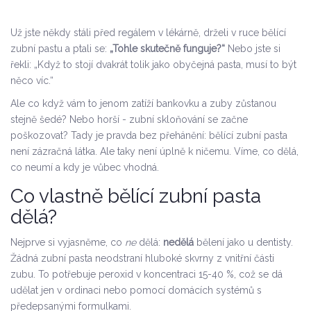
Už jste někdy stáli před regálem v lékárně, drželi v ruce bělící
zubní pastu a ptali se:
„Tohle skutečně funguje?“
Nebo jste si
řekli: „Když to stojí dvakrát tolik jako obyčejná pasta, musí to být
něco víc.“
Ale co když vám to jenom zatíží bankovku a zuby zůstanou
stejně šedé? Nebo horší - zubní skloňování se začne
poškozovat? Tady je pravda bez přehánění: bělící zubní pasta
není zázračná látka. Ale taky není úplně k ničemu. Víme, co dělá,
co neumí a kdy je vůbec vhodná.
Co vlastně bělící zubní pasta
dělá?
Nejprve si vyjasněme, co
ne
dělá:
nedělá
bělení jako u dentisty.
Žádná zubní pasta neodstraní hluboké skvrny z vnitřní části
zubu. To potřebuje peroxid v koncentraci 15-40 %, což se dá
udělat jen v ordinaci nebo pomocí domácích systémů s
předepsanými formulkami.