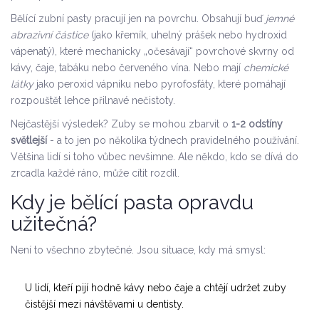
Bělící zubní pasty pracují jen na povrchu. Obsahují buď
jemné
abrazivní částice
(jako křemík, uhelný prášek nebo hydroxid
vápenatý), které mechanicky „očesávají“ povrchové skvrny od
kávy, čaje, tabáku nebo červeného vína. Nebo mají
chemické
látky
jako peroxid vápníku nebo pyrofosfáty, které pomáhají
rozpouštět lehce přilnavé nečistoty.
Nejčastější výsledek? Zuby se mohou zbarvit o
1-2 odstíny
světlejší
- a to jen po několika týdnech pravidelného používání.
Většina lidí si toho vůbec nevšimne. Ale někdo, kdo se dívá do
zrcadla každé ráno, může cítit rozdíl.
Kdy je bělící pasta opravdu
užitečná?
Není to všechno zbytečné. Jsou situace, kdy má smysl:
U lidí, kteří pijí hodně kávy nebo čaje a chtějí udržet zuby
čistější mezi návštěvami u dentisty.