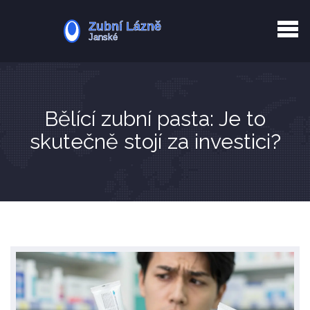
Kurkuma rizika
Zotavení po extrakci
Vyřazení z evidence
Zub 38 péče
Bělící zubní pasta: Je to
skutečně stojí za investici?