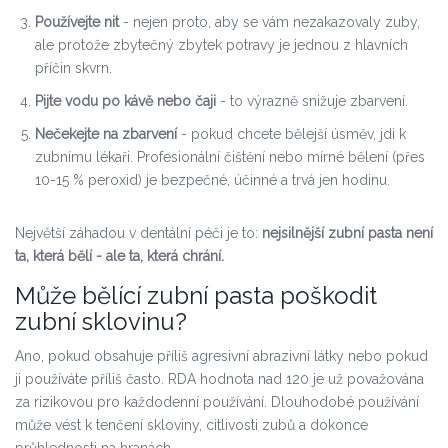
Používejte nit
- nejen proto, aby se vám nezakazovaly zuby,
ale protože zbytečný zbytek potravy je jednou z hlavních
příčin skvrn.
Pijte vodu po kávě nebo čaji
- to výrazně snižuje zbarvení.
Nečekejte na zbarvení
- pokud chcete bělejší úsměv, jdi k
zubnímu lékaři. Profesionální čištění nebo mírné bělení (přes
10-15 % peroxid) je bezpečné, účinné a trvá jen hodinu.
Největší záhadou v dentální péči je to:
nejsilnější zubní pasta není
ta, která bělí - ale ta, která chrání.
Může bělící zubní pasta poškodit
zubní sklovinu?
Ano, pokud obsahuje příliš agresivní abrazivní látky nebo pokud
ji používáte příliš často. RDA hodnota nad 120 je už považována
za rizikovou pro každodenní používání. Dlouhodobé používání
může vést k tenčení skloviny, citlivosti zubů a dokonce