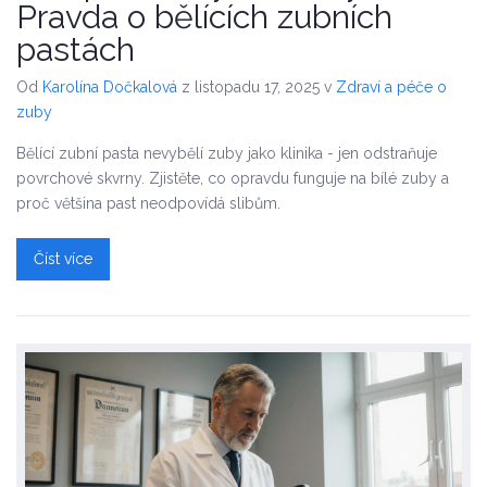
Pravda o bělících zubních
pastách
Od
Karolína Dočkalová
z listopadu 17, 2025
v
Zdraví a péče o
zuby
Bělící zubní pasta nevybělí zuby jako klinika - jen odstraňuje
povrchové skvrny. Zjistěte, co opravdu funguje na bílé zuby a
proč většina past neodpovídá slibům.
Číst více