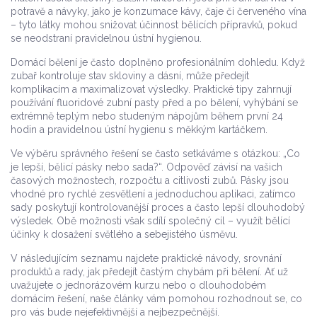
potravě a návyky, jako je konzumace kávy, čaje či červeného vína
– tyto látky mohou snižovat účinnost bělících přípravků, pokud
se neodstraní pravidelnou ústní hygienou.
Domácí bělení je často doplněno profesionálním dohledu. Když
zubař kontroluje stav skloviny a dásní, může předejít
komplikacím a maximalizovat výsledky. Praktické tipy zahrnují
používání fluoridové zubní pasty před a po bělení, vyhýbání se
extrémně teplým nebo studeným nápojům během první 24
hodin a pravidelnou ústní hygienu s měkkým kartáčkem.
Ve výběru správného řešení se často setkáváme s otázkou: „Co
je lepší, bělicí pásky nebo sada?“. Odpověď závisí na vašich
časových možnostech, rozpočtu a citlivosti zubů. Pásky jsou
vhodné pro rychlé zesvětlení a jednoduchou aplikaci, zatímco
sady poskytují kontrolovanější proces a často lepší dlouhodobý
výsledek. Obě možnosti však sdílí společný cíl – využít bělící
účinky k dosažení světlého a sebejistého úsměvu.
V následujícím seznamu najdete praktické návody, srovnání
produktů a rady, jak předejít častým chybám při bělení. Ať už
uvažujete o jednorázovém kurzu nebo o dlouhodobém
domácím řešení, naše články vám pomohou rozhodnout se, co
pro vás bude nejefektivnější a nejbezpečnější.