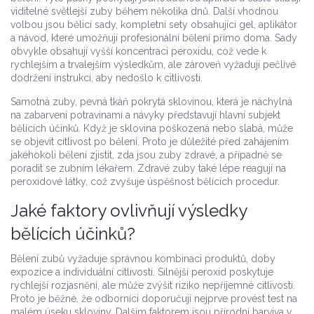
viditelné světlejší zuby během několika dnů. Další vhodnou
volbou jsou
bělicí sady
,
kompletní sety obsahující gel, aplikátor
a návod, které umožňují profesionální bělení přímo doma
. Sady
obvykle obsahují vyšší koncentraci peroxidu, což vede k
rychlejším a trvalejším výsledkům, ale zároveň vyžadují pečlivé
dodržení instrukcí, aby nedošlo k citlivosti.
Samotná
zuby
,
pevná tkáň pokrytá sklovinou, která je náchylná
na zabarvení potravinami a návyky
představují hlavní subjekt
bělících účinků. Když je sklovina poškozená nebo slabá, může
se objevit citlivost po bělení. Proto je důležité před zahájením
jakéhokoli bělení zjistit, zda jsou zuby zdravé, a případně se
poradit se zubním lékařem. Zdravé zuby také lépe reagují na
peroxidové látky, což zvyšuje úspěšnost bělících procedur.
Jaké faktory ovlivňují výsledky
bělících účinků?
Bělení zubů vyžaduje správnou kombinaci produktů, doby
expozice a individuální citlivosti. Silnější peroxid poskytuje
rychlejší rozjasnění, ale může zvýšit riziko nepříjemné citlivosti.
Proto je běžné, že odborníci doporučují nejprve provést test na
malém úseku skloviny. Dalším faktorem jsou přírodní barviva v