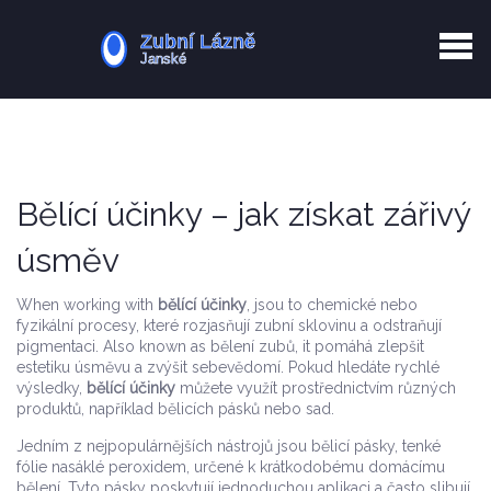
Kurkuma rizika
Zotavení po extrakci
Vyřazení z evidence
Zub 38 péče
Bělící účinky – jak získat zářivý
úsměv
When working with
bělící účinky
,
jsou to chemické nebo
fyzikální procesy, které rozjasňují zubní sklovinu a odstraňují
pigmentaci
. Also known as
bělení zubů
, it
pomáhá zlepšit
estetiku úsměvu a zvýšit sebevědomí
.
Pokud hledáte rychlé
výsledky,
bělící účinky
můžete využít prostřednictvím různých
produktů, například bělicích pásků nebo sad.
Jedním z nejpopulárnějších nástrojů jsou
bělicí pásky
,
tenké
fólie nasáklé peroxidem, určené k krátkodobému domácímu
bělení
. Tyto pásky poskytují jednoduchou aplikaci a často slibují