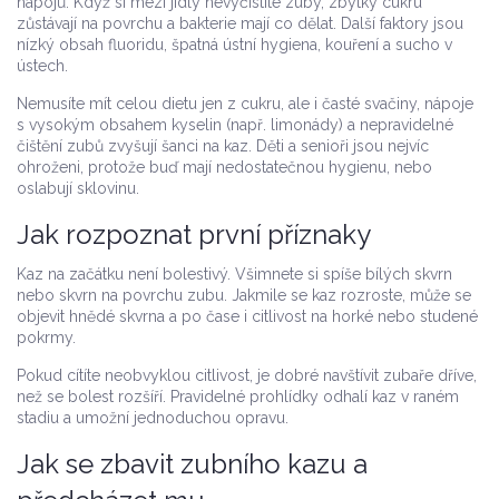
nápojů. Když si mezi jídly nevyčistíte zuby, zbytky cukru
zůstávají na povrchu a bakterie mají co dělat. Další faktory jsou
nízký obsah fluoridu, špatná ústní hygiena, kouření a sucho v
ústech.
Nemusíte mít celou dietu jen z cukru, ale i časté svačiny, nápoje
s vysokým obsahem kyselin (např. limonády) a nepravidelné
čištění zubů zvyšují šanci na kaz. Děti a senioři jsou nejvíc
ohroženi, protože buď mají nedostatečnou hygienu, nebo
oslabují sklovinu.
Jak rozpoznat první příznaky
Kaz na začátku není bolestivý. Všimnete si spíše bílých skvrn
nebo skvrn na povrchu zubu. Jakmile se kaz rozroste, může se
objevit hnědé skvrna a po čase i citlivost na horké nebo studené
pokrmy.
Pokud cítíte neobvyklou citlivost, je dobré navštívit zubaře dříve,
než se bolest rozšíří. Pravidelné prohlídky odhalí kaz v raném
stadiu a umožní jednoduchou opravu.
Jak se zbavit zubního kazu a