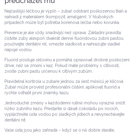
předcházet mu
Nejčastější léčbou je výplň – zubař odstraní poškozenou tkáň a
nahradí ji materiálem (kompozit, amalgám). V hlubokých
případech může být potřeba kořenová léčba nebo korunka.
Prevence je ale vždy snadnější než oprava. Základní pravidla:
čistěte zuby alespoň dvakrát denně fluoridovou zubní pastou,
používejte dentální niť, omezte sladkosti a nahrazujte sladké
nápoje vodou.
Fluorid posiluje sklovinu a pomáhá opravovat drobné poškození
dříve, než se změní v kaz. Pokud máte problémy s citlivostí,
zvolte zubní pastu určenou k citlivým zubům.
Pravidelná kontrola u zubaře jednou za šest měsíců je klíčová.
Zubař může provést profesionální čištění, aplikovat fluorid a
rychle odhalit první známky kazu.
Jednoduché změny v každodenní rutině mohou výrazně snížit
riziko zubního kazu. Přestaňte si dávat čokoládu po nocích,
vypláchněte ústa vodou po sladkých jídlech a nevynechávejte
dentální nit.
Vaše ústa jsou jako zahrada – když se o ně dobře staráte,