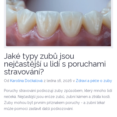
Jaké typy zubů jsou
nejčastější u lidí s poruchami
stravování?
Od
Karolína Dočkalová
z ledna 16, 2026
v
Zdraví a péče o zuby
Poruchy stravování poškozují zuby způsobem, který mnoho lidí
nečeká. Nejčastější jsou eróze zubů, zubní kámen a ztráta kosti.
Zuby mohou být prvním příznakem poruchy - a zubní lékař
může pomoci zastavit další poškozování.