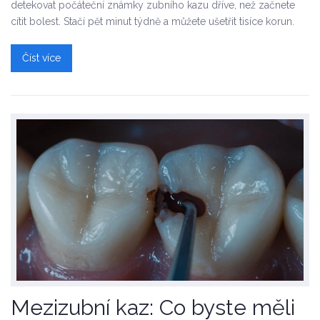
detekovat počáteční známky zubního kazu dříve, než začnete
cítit bolest. Stačí pět minut týdně a můžete ušetřit tisíce korun.
Číst více
Mezizubní kaz: Co byste měli