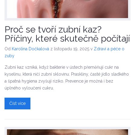
Proč se tvoří zubní kaz?
Příčiny, které skutečně počítají
Od
Karolína Dočkalová
z listopadu 19, 2025
v
Zdraví a péče o
zuby
Zubní kaz vzniká, když bakterie v ústech přeměňují cukr na
kyselinu, která ničí zubní sklovinu. Praskliny, časté jídlo sladkého
a špatná hygiena zvyšují riziko. Prevence je možná i bez
úplného vyloučení cukru.
Číst více