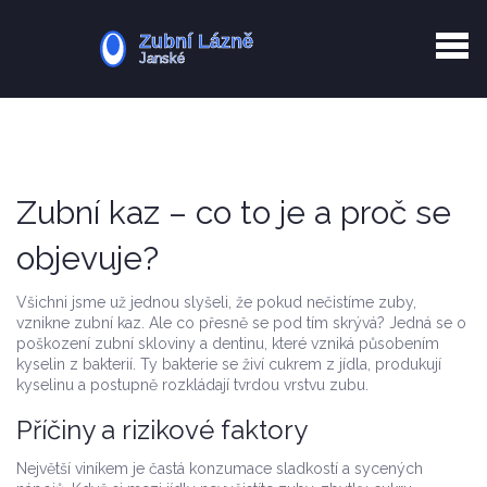
Kurkuma rizika
Zotavení po extrakci
Vyřazení z evidence
Zub 38 péče
Zubní kaz – co to je a proč se
objevuje?
Všichni jsme už jednou slyšeli, že pokud nečistíme zuby,
vznikne zubní kaz. Ale co přesně se pod tím skrývá? Jedná se o
poškození zubní skloviny a dentinu, které vzniká působením
kyselin z bakterií. Ty bakterie se živí cukrem z jídla, produkují
kyselinu a postupně rozkládají tvrdou vrstvu zubu.
Příčiny a rizikové faktory
Největší viníkem je častá konzumace sladkostí a sycených