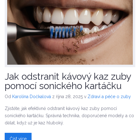
Jak odstranit kávový kaz zuby
pomocí sonického kartáčku
Od
Karolína Dočkalová
z října 28, 2025
v
Zdraví a péče o zuby
Zjistěte, jak efektivně odstranit kávový kaz zuby pomocí
sonického kartáčku. Správná technika, doporučené modely a co
dělat, když už je kaz hluboký.
Číst více