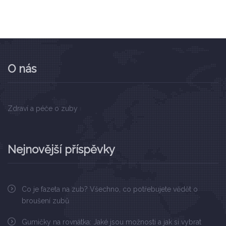
O nás
Zdraví a péče o zuby
Nejnovější příspěvky
Co je fazeta na zub? Všechno, co potřebujete vědět o
broušení zubů
Gumičky na rovnátka: Jaké jsou možnosti a jak si vybrat