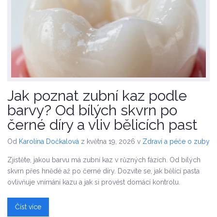
Jak poznat zubní kaz podle
barvy? Od bílých skvrn po
černé díry a vliv bělicích past
Od
Karolína Dočkalová
z května 19, 2026
v
Zdraví a péče o zuby
Zjistěte, jakou barvu má zubní kaz v různých fázích. Od bílých
skvrn přes hnědé až po černé díry. Dozvíte se, jak bělící pasta
ovlivňuje vnímání kazu a jak si provést domácí kontrolu.
Číst více