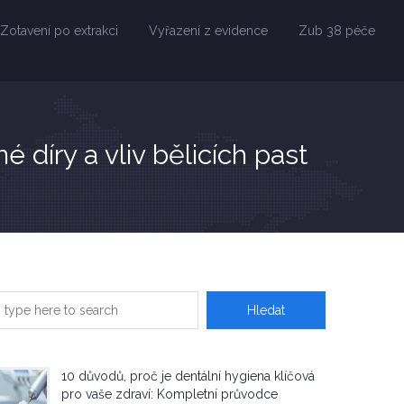
Zotavení po extrakci
Vyřazení z evidence
Zub 38 péče
 díry a vliv bělicích past
10 důvodů, proč je dentální hygiena klíčová
pro vaše zdraví: Kompletní průvodce