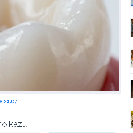
če o zuby
ho kazu