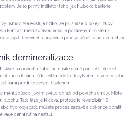
 problém. Je to přímý indikátor toho, jak hluboko bakterie
ářivý úsměv. Ale existuje riziko, že při snaze o bělejší zuby
sílí kontrast mezi zdravou emalí a postiženým místem?
podle jejich barevného projevu a proč je důležité nerozumět jen
tník demineralizace
h skvrn na povrchu zubů, nemusíte nutně panikařit, ale měli
eralizace dentinu
. Zde ještě nedošlo k vytvoření otvoru v zubu,
kyselinami produkovanými bakteriemi.
ace mění způsob, jakým světlo odráží od povrchu emaly. Místo
lochu. Tato fáze je klíčová, protože je reverzibilní. S
 nebo hydroxyapatit, můžete proces zastavit a dokonce obrátit.
e vaše denní rutina nestačí.