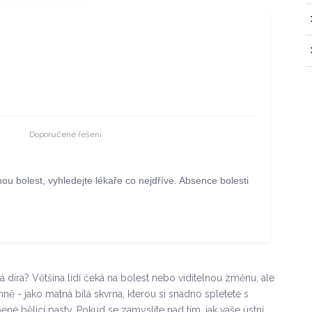
Doporučené řešení
u bolest, vyhledejte lékaře co nejdříve. Absence bolesti
 díra? Většina lidí čeká na bolest nebo viditelnou změnu, ale
nně - jako matná bílá skvrna, kterou si snadno spletete s
né bělicí pasty. Pokud se zamyslíte nad tím, jak vaše ústní