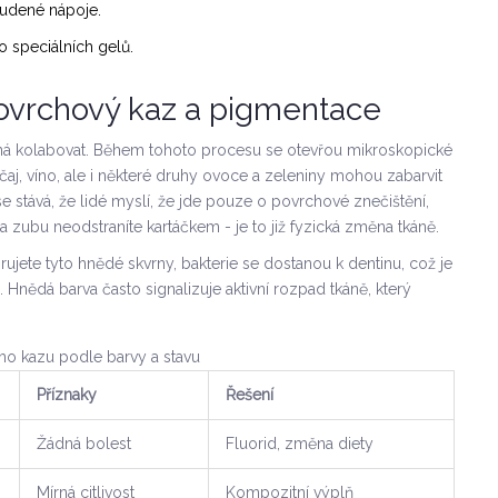
tudené nápoje.
 speciálních gelů.
Povrchový kaz a pigmentace
íná kolabovat. Během tohoto procesu se otevřou mikroskopické
 čaj, víno, ale i některé druhy ovoce a zeleniny mohou zabarvit
e stává, že lidé myslí, že jde pouze o povrchové znečištění,
a zubu neodstraníte kartáčkem - je to již fyzická změna tkáně.
orujete tyto hnědé skvrny, bakterie se dostanou k
dentinu
, což je
u. Hnědá barva často signalizuje aktivní rozpad tkáně, který
ího kazu podle barvy a stavu
Příznaky
Řešení
Žádná bolest
Fluorid, změna diety
Mírná citlivost
Kompozitní výplň