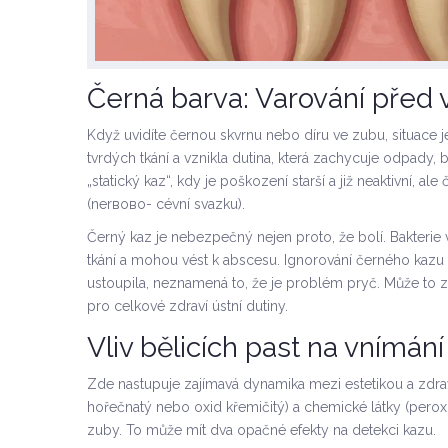
Černá barva: Varování pře
Když uvidíte černou skvrnu nebo díru ve zubu, situace j
tvrdých tkání a vznikla dutina, která zachycuje odpady, ba
„statický kaz“, kdy je poškození starší a již neaktivní, al
(nerвово- cévní svazku).
Černý kaz je nebezpečný nejen proto, že bolí. Bakterie v
tkání a mohou vést k abscesu. Ignorování černého kazu 
ustoupila, neznamená to, že je problém pryč. Může to z
pro celkové zdraví ústní dutiny.
Vliv bělicích past na vnímán
Zde nastupuje zajímavá dynamika mezi estetikou a zdr
hořečnatý nebo oxid křemičitý) a chemické látky (peroxi
zuby. To může mít dva opačné efekty na detekci kazu.