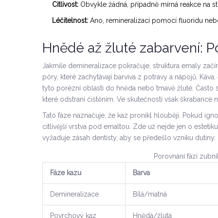
Citlivost:
Obvykle žádná, případně mírná reakce na s
Léčitelnost:
Ano, remineralizací pomocí fluoridu nebo
Hnědé až žluté zabarvení: 
Jakmile demineralizace pokračuje, struktura emaly zač
póry, které zachytávají barviva z potravy a nápojů. Káva,
tyto porézní oblasti do hněda nebo tmavě žluté. Často s
které odstraní čištěním. Ve skutečnosti však škrabance n
Tato fáze naznačuje, že kaz pronikl hlouběji. Pokud ign
citlivější vrstva pod emaltou. Zde už nejde jen o estetik
vyžaduje zásah dentisty, aby se předešlo vzniku dutiny.
Porovnání fází zubn
Fáze kazu
Barva
Demineralizace
Bílá/matná
Povrchový kaz
Hnědá/žlutá