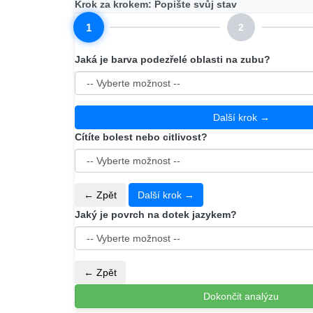
Krok za krokem: Popište svůj stav
1
2
Jaká je barva podezřelé oblasti na zubu?
Další krok →
Cítíte bolest nebo citlivost?
← Zpět
Další krok →
Jaký je povrch na dotek jazykem?
← Zpět
Dokončit analýzu