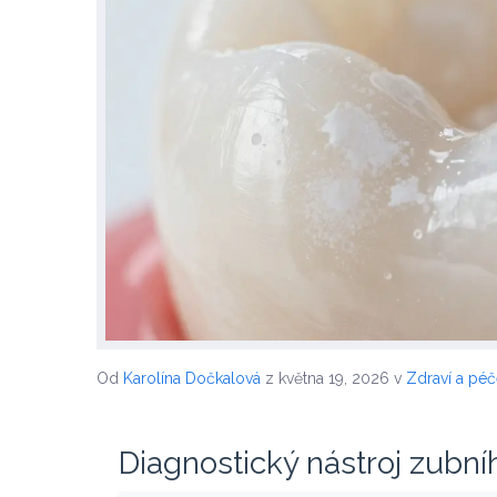
Od
Karolína Dočkalová
z května 19, 2026
v
Zdraví a pé
Diagnostický nástroj zubní