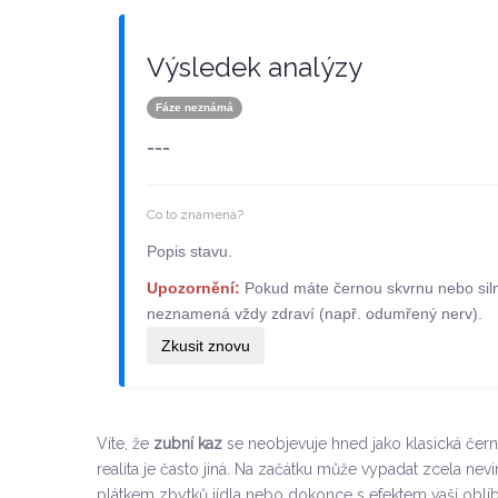
Výsledek analýzy
Fáze neznámá
---
Co to znamená?
Popis stavu.
Upozornění:
Pokud máte černou skvrnu nebo silno
neznamená vždy zdraví (např. odumřený nerv).
Zkusit znovu
Víte, že
zubní kaz
se neobjevuje hned jako klasická černá
realita je často jiná. Na začátku může vypadat zcela nevi
plátkem zbytků jídla nebo dokonce s efektem vaší oblíbe