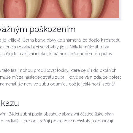
d vážným poškozením
e již kritická. Černá barva obvykle znamená, že došlo k rozpadu
kterie a rozkládající se zbytky jídla. Někdy může jít o tzv.
e častěji jde o aktivní infekci, která hrozí přechodem do pulpy
 této fázi mohou produkovat toxiny, které se šíří do okolních
může mít za následek ztrátu zuba. I když se vám zdá, že bolest
namenat, že nerv ve zubu odumřel, což je ještě horší scénář
í kazu
avím.
Bělící zubní pasta
obsahuje abrazivní částice (jako síran
d vodíku), které odstraňují povrchové nečistoty a odbarvují