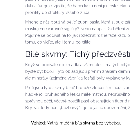
dutina funguje, zjistíte, že barva kazu není jen estetický
pronikly do struktury vašeho zuba.
Mnoho z nás používá
bělící zubní pasta
, která slibuje z
maskujeme varovné signály? Nebo naopak, že bělení ze
Pojďme se podívat na to, jak rozeznat různé fáze kazu 
tomu, co vidíte, ale i tomu, co cítíte.
Bílé skvrny: Tichý předzvěs
Když se podíváte do zrcadla a všimnete si malých bílýc
byste být bdělí. Tyto oblasti jsou prvním znakem
demin
ale minerály (zejména vápník a fosfát) byly vyplaveny 
Proč jsou tyto skvrny bílé? Protože ztracená mineraliz
hladkého, průhledného lesku máte matnou, neprůsvitnou p
správnou péčí, včetně použití past obsahujících fluorid
Bílý kaz tedy není „bezbarvý“ - je to jasné upozornění, ž
Vzhled:
Matná, mléčně bílá skvrna bez výbežku.