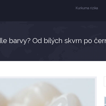
Kurkuma rizika
e barvy? Od bílých skvrn po černé