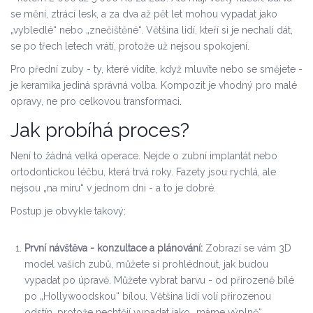
se mění, ztrácí lesk, a za dva až pět let mohou vypadat jako
„vybledlé“ nebo „znečištěné“. Většina lidí, kteří si je nechali dát,
se po třech letech vrátí, protože už nejsou spokojení.
Pro přední zuby - ty, které vidíte, když mluvíte nebo se smějete -
je keramika jediná správná volba. Kompozit je vhodný pro malé
opravy, ne pro celkovou transformaci.
Jak probíhá proces?
Není to žádná velká operace. Nejde o zubní implantát nebo
ortodontickou léčbu, která trvá roky. Fazety jsou rychlá, ale
nejsou „na míru“ v jednom dni - a to je dobré.
Postup je obvykle takový:
První návštěva - konzultace a plánování:
Zobrazí se vám 3D
model vašich zubů, můžete si prohlédnout, jak budou
vypadat po úpravě. Můžete vybrat barvu - od přirozeně bílé
po „Hollywoodskou“ bílou. Většina lidí volí přirozenou
odstín, protože nechtějí vypadat jako „máme výplně“.