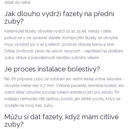
dělat do sebe.
Jak dlouho vydrží fazety na přední
zuby?
Keramické fazety obvykle vydrží 10 až 15 let, někdy i déle,
pokud se o ně správně staráte. Kompozitní fazety se obvykle
musí vyměnit po 2 až 5 letech, protože ztrácejí barvu a lesk.
Délka životnosti závisí na vašich návycích - například na škrábaní
zubů, stravě a pravidelnosti návštěv zubního lékaře.
Je proces instalace bolestivý?
Ne. Při přípravě zubů se odstraní jen velmi tenká vrstva sklovině -
obvykle méně než 0,7 mm. Většina pacientů nevnímá bolest, ale
zubní lékař obvykle použije lokální anestezii jen pro jistotu. Po
instalaci nemusíte cítit žádnou bolest, jen lehké pocity, když se
zvykáte na nový tvar zubů.
Můžu si dát fazety, když mám citlivé
zuby?