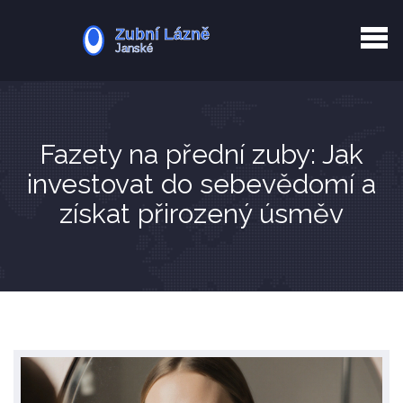
Kurkuma rizika
Zotavení po extrakci
Vyřazení z evidence
Zub 38 péče
Fazety na přední zuby: Jak
investovat do sebevědomí a
získat přirozený úsměv