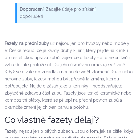
Doporučení:
Zadejte údaje pro získání
doporučení
Fazety na přední zuby
už nejsou jen pro hvězdy nebo modely.
V České republice je každý druhý klient, který přijde na kliniku
pro estetickou úpravu zubů, zájemce o fazety - a to nejen kvůli
vzhledu, ale protože cítí, že jeho úsměv ho omezuje v životě.
Když se díváte do zrcadla a nechcete vidět zlomené, žluté nebo
nerovné zuby, fazety mohou být přesně ta změna, kterou
potřebujete. Nejde o zásah jako u korunky - neodstraňujete
zbytečně zdravou část zubu. Fazety jsou tenké keramické nebo
kompozitní plátky, které se přilepí na přední povrch zubů a
okamžitě změní jejich tvar, barvu a polohu.
Co vlastně fazety dělají?
Fazety nejsou jen o bílých zubech. Jsou o tom, jak se cítíte, když