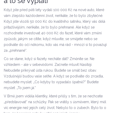
a to se vyplatí
Když jste před pěti lety vydali 100 000 Kč na nové auto, které
vám zlepšilo každodenní život, neříkáte, že to bylo zbytečné.
Když jste vložili 50 000 Kč do kvalitního šatníku, který vás dělá
přitažlivějším, neříkáte, že to bylo přehnané. Ale když se
rozhodnete investovat 40 000 Kč do fazet, které vám změní
způsob, jakým se cítíte, když mluvíte, se smějete nebo se
podíváte do očí někomu, kdo vás má rád - mnozí si to považují
za „přehnané“.
Co se stane, když si fazety necháte dát? Změníte se. Ne
vzhledem - ale v sebevědomí. Začnete mluvit hlasitěji.
Nebudete přikrývat ústa rukou. Budete se smát bez obav.
Vzdušnější budou vaše selfie. A když se podíváte do zrcadla,
nebudete myslet: „Co kdyby to vypadalo špatně?“ Budete
myslet: „To jsem já.“
V Brně jsem viděla klientky, které přišly s tím, že se nechcete
„představovat“ na schůzky. Pak se vrátily s úsměvem, který měl
víc energie než jejich celý život. Nebylo to o zubech. Bylo to o