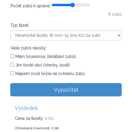
Počet zubů k úpravě:
6
zubů
Typ fazet:
Vaše zubní návyky:
Mám bruxismus (škrábání zubů)
Jím tvrdé věci (ořechy, kosti)
Nejsem nosil brýle na ochranu zubů
Vypočítat
Výsledek
Cena za fazety:
0 Kč
Očekávaná trvanlivost:
0 let