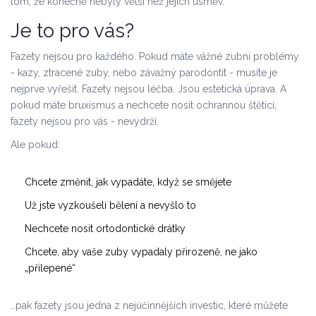
tom, že konečně nebyly větší než jejich úsměv.
Je to pro vás?
Fazety nejsou pro každého. Pokud máte vážné zubní problémy
- kazy, ztracené zuby, nebo závažný parodontit - musíte je
nejprve vyřešit. Fazety nejsou léčba. Jsou estetická úprava. A
pokud máte bruxismus a nechcete nosit ochrannou štětici,
fazety nejsou pro vás - nevydrží.
Ale pokud:
Chcete změnit, jak vypadáte, když se smějete
Už jste vyzkoušeli bělení a nevyšlo to
Nechcete nosit ortodontické drátky
Chcete, aby vaše zuby vypadaly přirozeně, ne jako
„přilepené“
…pak fazety jsou jedna z nejúčinnějších investic, které můžete