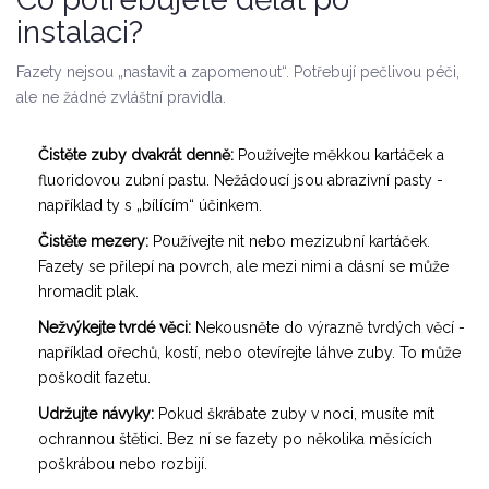
instalaci?
Fazety nejsou „nastavit a zapomenout“. Potřebují pečlivou péči,
ale ne žádné zvláštní pravidla.
Čistěte zuby dvakrát denně:
Používejte měkkou kartáček a
fluoridovou zubní pastu. Nežádoucí jsou abrazivní pasty -
například ty s „bílícím“ účinkem.
Čistěte mezery:
Používejte nit nebo mezizubní kartáček.
Fazety se přilepí na povrch, ale mezi nimi a dásní se může
hromadit plak.
Nežvýkejte tvrdé věci:
Nekousněte do výrazně tvrdých věcí -
například ořechů, kostí, nebo otevírejte láhve zuby. To může
poškodit fazetu.
Udržujte návyky:
Pokud škrábate zuby v noci, musíte mít
ochrannou štětici. Bez ní se fazety po několika měsících
poškrábou nebo rozbijí.