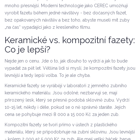
mnoho přesnější. Moderní technologie jako CEREC umožňují
vyrobit fazetu během jedné návštěvy - bez dočasných fazet,
bez opakovaných návštěv a bez toho, abyste museli mít zuby
„na čas“ vypadající jako z kresleného filmu.
Keramické vs. kompozitní fazety:
Co je lepší?
Nejde jen o cenu. Jde o to, jak dlouho to vydrží a jak to bude
vypadat za pět let. Většina lidí si myslí, že kompozitní fazety jsou
levnější a tedy lepší volba. To je ale chyba.
Keramické fazety se vyrábějí v laboratoři z jemného zubního
keramického materiálu. Jsou odolné, nezbarvují se, mají
přirozený lesk, který se přesně podobá sklovině zubu. Vydrží
10-15 let, někdy i déle, pokud se o ně správně staráte. Jejich
cena se pohybuje mezi 8 000 a 15 000 Kč za jeden zub.
Kompozitní fazety se tvoří přímo v ústech z plastického
materiálu, který se připodobňuje na zubní sklovinu. Jsou levnější
- kolem 2 000 až 5 000 Kč za zub. Ale mají velký háček: barva