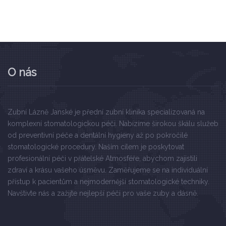
O nás
Zubní Lázně Janské je přední zubní klinika specializovaná na
komplexní stomatologickou péči. Nabízíme širokou škálu služeb
od preventivní péče a dentální hygieny až po pokročilé
stomatologické procedury. Naším cílem je poskytovat
profesionální péči v přátelské Atmosféře, abychom zajistili
zdraví a krásu vašeho úsměvu. Zaměřujeme se na individuální
přístup k pacientům a nejmodernější stomatologické techniky.
Navštivte nás a zažijte nejlepší péči pro vaše zuby a dásně.