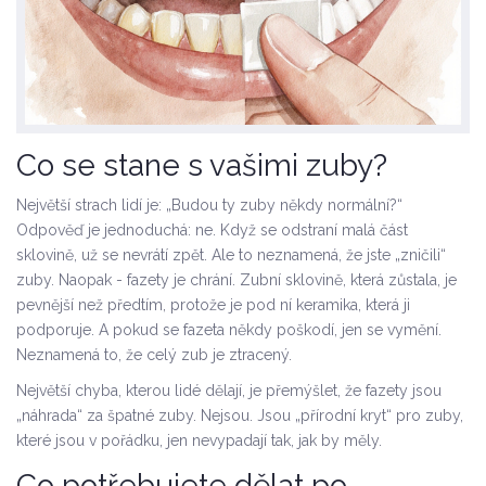
Co se stane s vašimi zuby?
Největší strach lidí je: „Budou ty zuby někdy normální?“
Odpověď je jednoduchá: ne. Když se odstraní malá část
sklovině, už se nevrátí zpět. Ale to neznamená, že jste „zničili“
zuby. Naopak - fazety je chrání. Zubní sklovině, která zůstala, je
pevnější než předtím, protože je pod ní keramika, která ji
podporuje. A pokud se fazeta někdy poškodí, jen se vymění.
Neznamená to, že celý zub je ztracený.
Největší chyba, kterou lidé dělají, je přemýšlet, že fazety jsou
„náhrada“ za špatné zuby. Nejsou. Jsou „přírodní kryt“ pro zuby,
které jsou v pořádku, jen nevypadají tak, jak by měly.
Co potřebujete dělat po