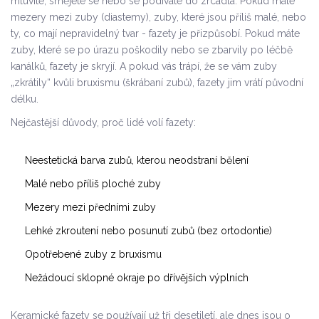
mluvíte, smějete se nebo se podíváte do zrcadla. Pokud máte
mezery mezi zuby (diastemy), zuby, které jsou příliš malé, nebo
ty, co mají nepravidelný tvar - fazety je přizpůsobí. Pokud máte
zuby, které se po úrazu poškodily nebo se zbarvily po léčbě
kanálků, fazety je skryjí. A pokud vás trápí, že se vám zuby
„zkrátily“ kvůli bruxismu (škrábaní zubů), fazety jim vrátí původní
délku.
Nejčastější důvody, proč lidé volí fazety:
Neestetická barva zubů, kterou neodstraní bělení
Malé nebo příliš ploché zuby
Mezery mezi předními zuby
Lehké zkroutení nebo posunutí zubů (bez ortodontie)
Opotřebené zuby z bruxismu
Nežádoucí sklopné okraje po dřívějších výplních
Keramické fazety se používají už tři desetiletí, ale dnes jsou o