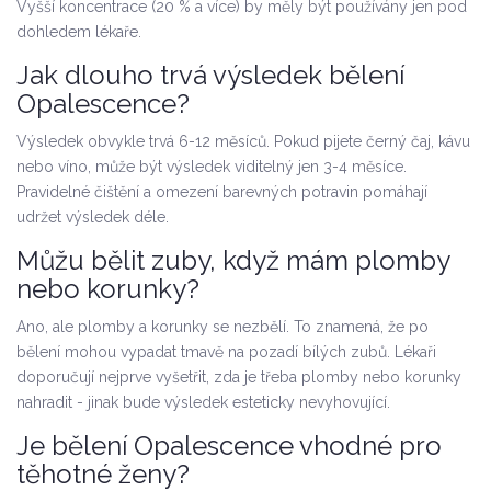
Vyšší koncentrace (20 % a více) by měly být používány jen pod
dohledem lékaře.
Jak dlouho trvá výsledek bělení
Opalescence?
Výsledek obvykle trvá 6-12 měsíců. Pokud pijete černý čaj, kávu
nebo víno, může být výsledek viditelný jen 3-4 měsíce.
Pravidelné čištění a omezení barevných potravin pomáhají
udržet výsledek déle.
Můžu bělit zuby, když mám plomby
nebo korunky?
Ano, ale plomby a korunky se nezbělí. To znamená, že po
bělení mohou vypadat tmavě na pozadí bílých zubů. Lékaři
doporučují nejprve vyšetřit, zda je třeba plomby nebo korunky
nahradit - jinak bude výsledek esteticky nevyhovující.
Je bělení Opalescence vhodné pro
těhotné ženy?