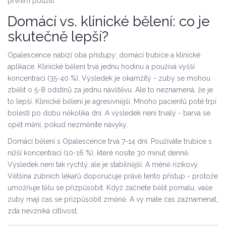
prvním použití.
Domácí vs. klinické bělení: co je
skutečně lepší?
Opalescence nabízí oba přístupy: domácí trubice a klinické
aplikace. Klinické bělení trvá jednu hodinu a používá vyšší
koncentraci (35-40 %). Výsledek je okamžitý - zuby se mohou
zbělit o 5-8 odstínů za jednu návštěvu. Ale to neznamená, že je
to lepší. Klinické bělení je agresivnější. Mnoho pacientů poté trpí
bolestí po dobu několika dní. A výsledek není trvalý - barva se
opět mění, pokud nezměníte návyky.
Domácí bělení s Opalescence trvá 7-14 dní. Používáte trubice s
nižší koncentrací (10-16 %), které nosíte 30 minut denně.
Výsledek není tak rychlý, ale je stabilnější. A méně rizikový.
Většina zubních lékařů doporučuje právě tento přístup - protože
umožňuje tělu se přizpůsobit. Když začnete bělit pomalu, vaše
zuby mají čas se přizpůsobit změně. A vy máte čas zaznamenat,
zda nevzniká citlivost.