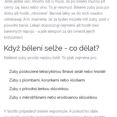
Ještě jedna věc: mnoho lidí si myslí, že po bělení můžou pít
černý čaj, kávu nebo víno. To je nesmysl. Bělené zuby jsou po
dobu 48 hodin „otvorené“. Barvivá látky se do nich snadno
vstřebávají. A to znamená, že za týden můžete mít zuby zpět v
původní barvě. Lékaři doporučují nejméně 48 hodin bez
barevných nápojů - a pak alespoň 14 dní omezit jejich
konzumaci.
Když bělení selže - co dělat?
Některé zuby prostě nejdou bělit. To platí zejména pro:
Zuby poškozené tetracyklinou (tmavě šedé nebo hnědé)
Zuby s plombami, korunkami nebo vložkami
Zuby s přírodně tenkou sklovinkou
Zuby s mikrotrhlinami nebo erodovanou sklovinkou
V těchto případech bělení nepomůže. A pokud ho stále