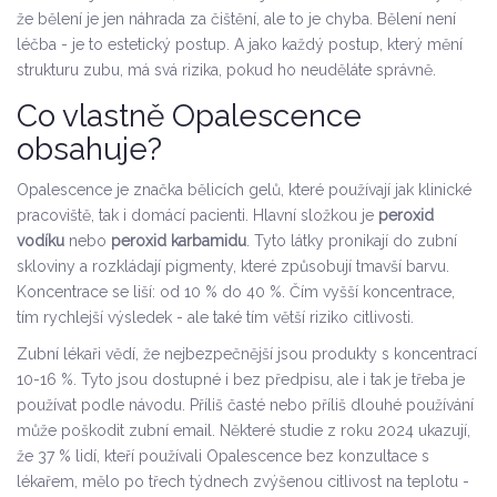
že bělení je jen náhrada za čištění, ale to je chyba. Bělení není
léčba - je to estetický postup. A jako každý postup, který mění
strukturu zubu, má svá rizika, pokud ho neuděláte správně.
Co vlastně Opalescence
obsahuje?
Opalescence je značka bělicích gelů, které používají jak klinické
pracoviště, tak i domácí pacienti. Hlavní složkou je
peroxid
vodíku
nebo
peroxid karbamidu
. Tyto látky pronikají do zubní
skloviny a rozkládají pigmenty, které způsobují tmavší barvu.
Koncentrace se liší: od 10 % do 40 %. Čím vyšší koncentrace,
tím rychlejší výsledek - ale také tím větší riziko citlivosti.
Zubní lékaři vědí, že nejbezpečnější jsou produkty s koncentrací
10-16 %. Tyto jsou dostupné i bez předpisu, ale i tak je třeba je
používat podle návodu. Příliš časté nebo příliš dlouhé používání
může poškodit zubní email. Některé studie z roku 2024 ukazují,
že 37 % lidí, kteří používali Opalescence bez konzultace s
lékařem, mělo po třech týdnech zvýšenou citlivost na teplotu -