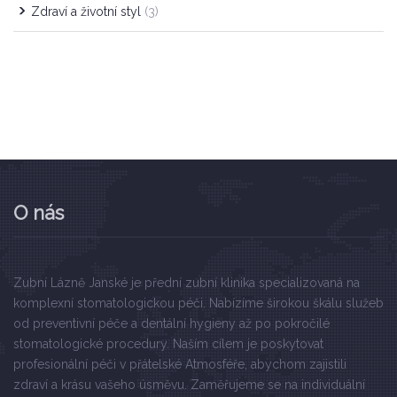
Zdraví a životní styl
(3)
O nás
Zubní Lázně Janské je přední zubní klinika specializovaná na
komplexní stomatologickou péči. Nabízíme širokou škálu služeb
od preventivní péče a dentální hygieny až po pokročilé
stomatologické procedury. Naším cílem je poskytovat
profesionální péči v přátelské Atmosféře, abychom zajistili
zdraví a krásu vašeho úsměvu. Zaměřujeme se na individuální