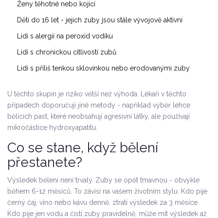
Ženy těhotné nebo kojící
Děti do 16 let - jejich zuby jsou stále vývojově aktivní
Lidi s alergií na peroxid vodíku
Lidi s chronickou citlivostí zubů
Lidi s příliš tenkou sklovinkou nebo erodovanými zuby
U těchto skupin je riziko větší než výhoda. Lékaři v těchto
případech doporučují jiné metody - například výběr lehce
bělících past, které neobsahují agresivní látky, ale používají
mikročástice hydroxyapatitu.
Co se stane, když bělení
přestanete?
Výsledek bělení není trvalý. Zuby se opět tmavnou - obvykle
během 6-12 měsíců. To závisí na vašem životním stylu. Kdo pije
černý čaj, víno nebo kávu denně, ztratí výsledek za 3 měsíce.
Kdo pije jen vodu a čistí zuby pravidelně, může mít výsledek až