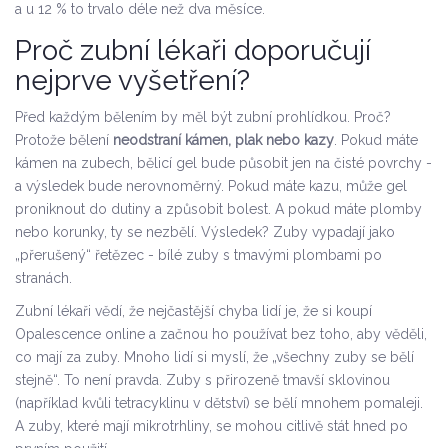
a u 12 % to trvalo déle než dva měsíce.
Proč zubní lékaři doporučují
nejprve vyšetření?
Před každým bělením by měl být zubní prohlídkou. Proč?
Protože bělení
neodstraní kámen, plak nebo kazy
. Pokud máte
kámen na zubech, bělicí gel bude působit jen na čisté povrchy -
a výsledek bude nerovnoměrný. Pokud máte kazu, může gel
proniknout do dutiny a způsobit bolest. A pokud máte plomby
nebo korunky, ty se nezbělí. Výsledek? Zuby vypadají jako
„přerušený“ řetězec - bílé zuby s tmavými plombami po
stranách.
Zubní lékaři vědí, že nejčastější chyba lidí je, že si koupí
Opalescence online a začnou ho používat bez toho, aby věděli,
co mají za zuby. Mnoho lidí si myslí, že „všechny zuby se bělí
stejně“. To není pravda. Zuby s přirozeně tmavší sklovinou
(například kvůli tetracyklinu v dětství) se bělí mnohem pomaleji.
A zuby, které mají mikrotrhliny, se mohou citlivě stát hned po