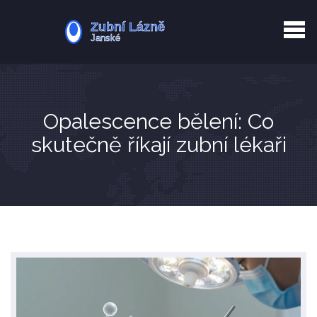
Kurkuma rizika
Zotavení po extrakci
Vyřazení z evidence
Zub 38 péče
Opalescence bělení: Co
skutečně říkají zubní lékaři