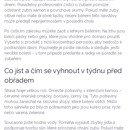
dnem. Pravidelný profesionální čistící u zubaře pomůže
odstranit zubní kámen a povrchové skvrny. Pokud máte zuby
citlivé nebo máte drobné kazky, řešení během této návštěvy
může předejít nepříjemnostem v poslední chvíli.
Po čistícím zákroku můžete začít s lehkým bělením. Na trhu jsou
bělicí pásky nebo gely, které jsou vhodné pro domácí použití.
Vyberte si produkt s nižší koncentrací peroxidu, aby nedošlo k
podráždění dásní. Používejte je podle návodu a sledujte, jestli
necítíte bolest – v tom případě přestaňte a raději se poraďte se
zubařem.
Co jíst a čím se vyhnout v týdnu před
obřadem
Strava hraje velkou roli. Omezte potraviny s intenzivní barvou –
červené vinařské omáčky, borůvky, černý čaj. Tyto potraviny
mohou zanechat na sklovině stopy, které bělení obtíží. Místo
toho sáhněte po bílých potravinách jako jsou kuřecí prsa, rýže
nebo vařená zelenina.
Současně pište hodně vody. Pomáhá vyplavit zbytky jídla a
podporuje tvorbu slin, které přirozeně chrání zuby. Pokud máte