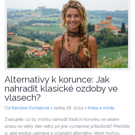
Alternativy k korunce: Jak
nahradit klasické ozdoby ve
vlasech?
Od
Karolína Dočkalová
z ledna 28, 2024
v
Krása a móda
Zvažujete, co by mohlo nahradit tradiční korunku ve vašem
účesu na velký den nebo při jiné významné příležitosti? Přečtěte
si, jaké existují zajímavé a originální alternativy, které mohou