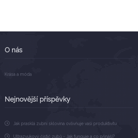
O nás
Krása a móda
Nejnovější příspěvky
Jak prasklá zubní sklovina ovlivňuje vaši produktivitu
Ultrazvukový čistič zubů - Jak funguje a co přináší?