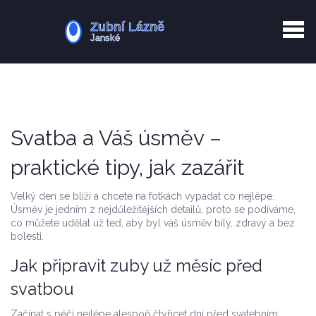
Kurkuma rizika
Zotavení po extrakci
Vyřazení z evidence
Zub 38 péče
Svatba a Váš úsměv –
praktické tipy, jak zazářit
Velký den se blíží a chcete na fotkách vypadat co nejlépe.
Úsměv je jedním z nejdůležitějších detailů, proto se podíváme,
co můžete udělat už teď, aby byl váš úsměv bílý, zdravý a bez
bolesti.
Jak připravit zuby už měsíc před
svatbou
Začínat s péčí nejlépe alespoň čtyřicet dní před svatebním