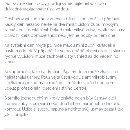
rádi kávu, v den svatby ji raději vynechejte nebo si po ní
důkladně vypláchněte ústa vodou.
Odstraňování zubního kamene a bělení jsou jen částí přípravy.
Každý den nezapomeňte na dva minut čistění zubů měkkým
kartáčkem a dentální nit. Pokud máte citlivé zuby, zvolte pastu na
citlivost, která pomůže snížit nepříjemné pocity během dne.
Na svatební den mějte po ruce malou mini zubní kartáček a
pastu na dotek. V případě, že se po obědě objeví drobná skvrna,
rychlé vyčištění může zachovat čistý vzhled až do večerního
tance.
Nezapomeňte také na dýchání. Špatný dech může zkazit i ten
nejkrásnější úsměv. Používejte ústní vodu s antimikrobiálními
složkami a pokud máte možnost, můžete si před obřadem
udělat profesionální ošetření ústního čerství.
S těmito jednoduchými kroky získáte nejen bílý úsměv, ale i
zdravé zuby, které vám nepřijdou během náročného dne pod
kontrolu. Užijte si svatbu naplno a nechte svůj úsměv zazářit tak,
jak si přejete.