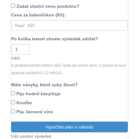
Zadat vlastní cenu produktu?
Cena za balení/úkon (Kč):
Po kolika letech chcete výsledek udržet?
roků
U profesionálního bělení stačí často jen jeden úkon. U pásek se kurz
opakuje každých 6-12 měsíců.
Máte návyky, které zuby žloutí?
Piju hodně kávy/čaje
Kouřím
Piju červené víno
Vypočítat plán a náklady
Váš osobní výsledek