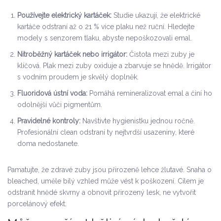
Používejte elektrický kartáček:
Studie ukazují, že elektrické
kartáče odstraní až o 21 % více plaku než ruční. Hledejte
modely s senzorem tlaku, abyste nepoškozovali emal.
Nitroběžný kartáček nebo irrigátor:
Čistota mezi zuby je
klíčová. Plak mezi zuby oxiduje a zbarvuje se hnědě. Irrigátor
s vodním proudem je skvělý doplněk.
Fluoridová ústní voda:
Pomáhá remineralizovat emal a činí ho
odolnější vůči pigmentům.
Pravidelné kontroly:
Navštivte hygienistku jednou ročně.
Profesionální clean odstraní ty nejtvrdší usazeniny, které
doma nedostanete.
Pamatujte, že zdravé zuby jsou přirozeně lehce žlutavé. Snaha o
bleached, uměle bílý vzhled může vést k poškození. Cílem je
odstranit hnědé skvrny a obnovit přirozený lesk, ne vytvořit
porcelánový efekt.