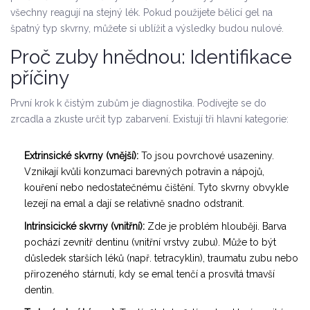
všechny reagují na stejný lék. Pokud použijete bělicí gel na
špatný typ skvrny, můžete si ublížit a výsledky budou nulové.
Proč zuby hnědnou: Identifikace
příčiny
První krok k čistým zubům je diagnostika. Podívejte se do
zrcadla a zkuste určit typ zabarvení. Existují tři hlavní kategorie:
Extrinsické skvrny (vnější):
To jsou povrchové usazeniny.
Vznikají kvůli konzumaci barevných potravin a nápojů,
kouření nebo nedostatečnému čištění. Tyto skvrny obvykle
lezejí na emal a dají se relativně snadno odstranit.
Intrinsicické skvrny (vnitřní):
Zde je problém hlouběji. Barva
pochází zevnitř dentinu (vnitřní vrstvy zubu). Může to být
důsledek starších léků (např. tetracyklin), traumatu zubu nebo
přirozeného stárnutí, kdy se emal tenčí a prosvítá tmavší
dentin.