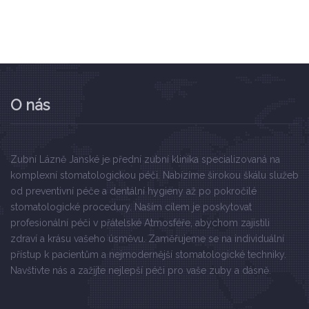
O nás
Zubní Lázně Janské je přední zubní klinika specializovaná na
komplexní stomatologickou péči. Nabízíme širokou škálu služeb
od preventivní péče a dentální hygieny až po pokročilé
stomatologické procedury. Naším cílem je poskytovat
profesionální péči v přátelské Atmosféře, abychom zajistili
zdraví a krásu vašeho úsměvu. Zaměřujeme se na individuální
přístup k pacientům a nejmodernější stomatologické techniky.
Navštivte nás a zažijte nejlepší péči pro vaše zuby a dásně.