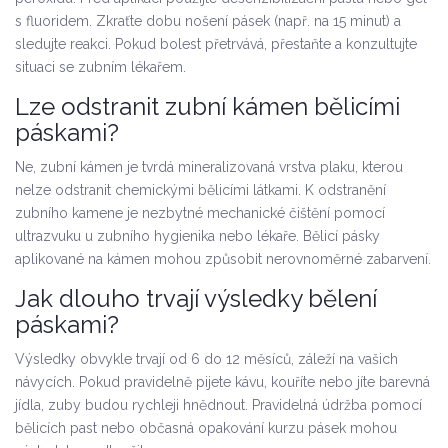
s fluoridem. Zkraťte dobu nošení pásek (např. na 15 minut) a
sledujte reakci. Pokud bolest přetrvává, přestaňte a konzultujte
situaci se zubním lékařem.
Lze odstranit zubní kámen bělicími
páskami?
Ne, zubní kámen je tvrdá mineralizovaná vrstva plaku, kterou
nelze odstranit chemickými bělicími látkami. K odstranění
zubního kamene je nezbytné mechanické čištění pomocí
ultrazvuku u zubního hygienika nebo lékaře. Bělicí pásky
aplikované na kámen mohou způsobit nerovnoměrné zabarvení.
Jak dlouho trvají výsledky bělení
páskami?
Výsledky obvykle trvají od 6 do 12 měsíců, záleží na vašich
návycích. Pokud pravidelně pijete kávu, kouříte nebo jíte barevná
jídla, zuby budou rychleji hnědnout. Pravidelná údržba pomocí
bělicích past nebo občasná opakování kurzu pásek mohou