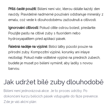
Příliš časté použití:
Bělení není věc, kterou děláte každý den
navždy. Pravidelné nadměrné používání odstraňuje minerály z
emalu, což vede k dlouhodobému zažloutnutí a citlivosti.
Ignorování citlivosti:
Pokud cítíte ostrou bolest, přestaňte.
Použijte pastu na citlivé zuby s fluoridem nebo
hydroxyapatitem před aplikací pásek.
Falešná naděje na výplně:
Bělicí látky působí pouze na
přírodní zuby. Kompozitní výplně, korunky ani inlaye
nezbělají. Pokud máte viditelné výplně na předních zubech,
budete je muset po bělení vyměnit, aby ladily s novou
barvou.
Jak udržet bílé zuby dlouhodobě
Bělení není jednorázová akce. Je to proces údržby. Po
dokončení kurzu bělicích pásek vstupujete do fáze prevence.
Zde je váš akční plán: