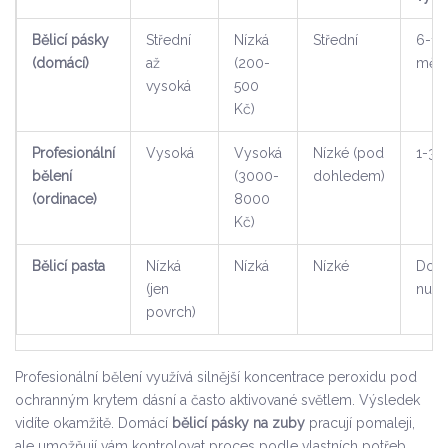
Bělicí pásky
Střední
Nízká
Střední
6-12
(domácí)
až
(200-
měsí
vysoká
500
Kč)
Profesionální
Vysoká
Vysoká
Nízké (pod
1-3 
bělení
(3000-
dohledem)
(ordinace)
8000
Kč)
Bělicí pasta
Nízká
Nízká
Nízké
Doch
(jen
nutn
povrch)
Profesionální bělení využívá silnější koncentrace peroxidu pod
ochranným krytem dásní a často aktivované světlem. Výsledek
vidíte okamžitě. Domácí
bělicí pásky na zuby
pracují pomaleji,
ale umožňují vám kontrolovat proces podle vlastních potřeb.