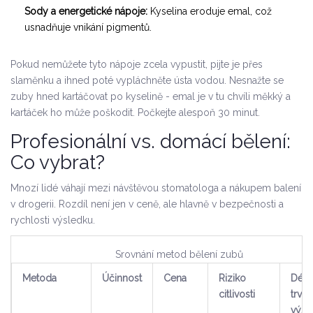
Sody a energetické nápoje:
Kyselina eroduje emal, což
usnadňuje vnikání pigmentů.
Pokud nemůžete tyto nápoje zcela vypustit, pijte je přes
slaměnku a ihned poté vypláchněte ústa vodou. Nesnažte se
zuby hned kartáčovat po kyselině - emal je v tu chvíli měkký a
kartáček ho může poškodit. Počkejte alespoň 30 minut.
Profesionální vs. domácí bělení:
Co vybrat?
Mnozí lidé váhají mezi návštěvou stomatologa a nákupem balení
v drogerii. Rozdíl není jen v ceně, ale hlavně v bezpečnosti a
rychlosti výsledku.
Srovnání metod bělení zubů
Metoda
Účinnost
Cena
Riziko
Délk
citlivosti
trván
výsl