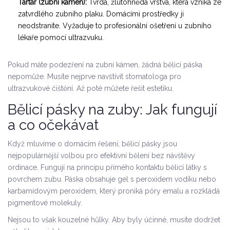
Tartar (zubní kámen):
Tvrdá, žlutohnědá vrstva, která vzniká ze
zatvrdlého zubního plaku. Domácími prostředky ji
neodstraníte. Vyžaduje to profesionální ošetření u zubního
lékaře pomocí ultrazvuku.
Pokud máte podezření na zubní kámen, žádná
bělicí páska
nepomůže. Musíte nejprve navštívit stomatologa pro
ultrazvukové čištění. Až poté můžete řešit estetiku.
Bělicí pásky na zuby: Jak fungují
a co očekávat
Když mluvíme o domácím řešení,
bělicí pásky
jsou
nejpopulárnější volbou pro efektivní bělení bez návštěvy
ordinace
. Fungují na principu přímého kontaktu bělicí látky s
povrchem zubu. Páska obsahuje gel s peroxidem vodíku nebo
karbamidovým peroxidem, který proniká póry emalu a rozkládá
pigmentové molekuly.
Nejsou to však kouzelné hůlky. Aby byly účinné, musíte dodržet