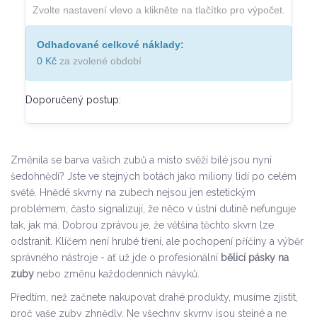
Zvolte nastavení vlevo a klikněte na tlačítko pro výpočet.
Odhadované celkové náklady:
0 Kč
za zvolené období
Doporučený postup:
Změnila se barva vašich zubů a místo svěží bílé jsou nyní
šedohnědí? Jste ve stejných botách jako miliony lidí po celém
světě. Hnědé skvrny na zubech nejsou jen estetickým
problémem; často signalizují, že něco v ústní dutině nefunguje
tak, jak má. Dobrou zprávou je, že většina těchto skvrn lze
odstranit. Klíčem není hrubé tření, ale pochopení příčiny a výběr
správného nástroje - ať už jde o profesionální
bělicí pásky na
zuby
nebo změnu každodenních návyků.
Předtím, než začnete nakupovat drahé produkty, musíme zjistit,
proč vaše zuby zhnědly. Ne všechny skvrny jsou stejné a ne