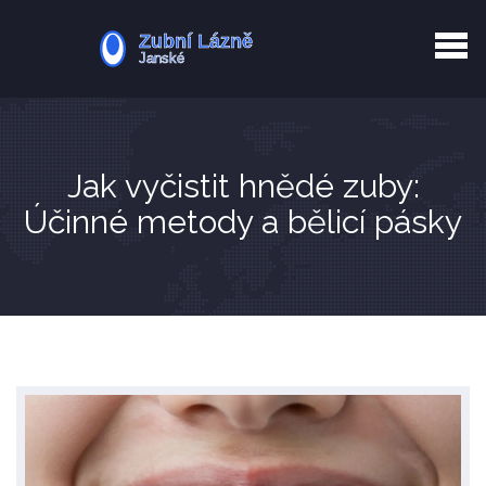
Kurkuma rizika
Zotavení po extrakci
Vyřazení z evidence
Zub 38 péče
Jak vyčistit hnědé zuby:
Účinné metody a bělicí pásky