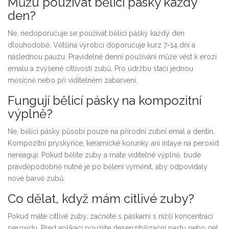
Můžu používat bělicí pásky každý
den?
Ne, nedoporučuje se používat bělicí pásky každý den
dlouhodobě. Většina výrobci doporučuje kurz 7-14 dní a
následnou pauzu. Pravidelné denní používání může vést k erozi
emalu a zvýšené citlivosti zubů. Pro údržbu stačí jednou
měsíčně nebo při viditelném zabarvení.
Fungují bělicí pásky na kompozitní
výplně?
Ne, bělicí pásky působí pouze na přírodní zubní emal a dentin.
Kompozitní pryskyřice, keramické korunky ani inlaye na peroxid
nereagují. Pokud bělíte zuby a máte viditelné výplně, bude
pravděpodobně nutné je po bělení vyměnit, aby odpovídaly
nové barvě zubů.
Co dělat, když mám citlivé zuby?
Pokud máte citlivé zuby, začněte s páskami s nižší koncentrací
peroxidu. Před aplikací použijte desenzibilizační pastu nebo gel