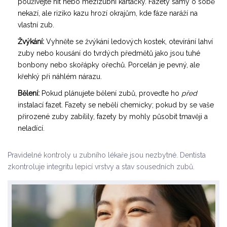
používejte nit nebo mezizubní kartáčky. Fazety samy o sobě
nekazí, ale riziko kazu hrozí okrajům, kde fáze naráží na
vlastní zub.
Žvýkání:
Vyhněte se žvýkání ledových kostek, otevírání lahví
zuby nebo kousání do tvrdých předmětů jako jsou tuhé
bonbony nebo skořápky ořechů. Porcelán je pevný, ale
křehký při náhlém nárazu.
Bělení:
Pokud plánujete bělení zubů, proveďte ho
před
instalací fazet. Fazety se nebělí chemicky; pokud by se vaše
přirozené zuby zabílily, fazety by mohly působit tmavěji a
neladící.
Pravidelné kontroly u zubního lékaře jsou nezbytné. Dentista
zkontroluje integritu lepicí vrstvy a stav sousedních zubů.