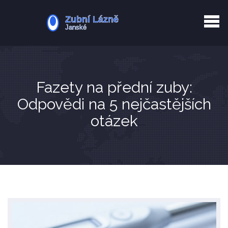
Kurkuma rizika
Zotavení po extrakci
Vyřazení z evidence
Zub 38 péče
Fazety na přední zuby:
Odpovědi na 5 nejčastějších
otázek