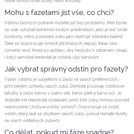
nutné umístit nové fazety nebo korunky.
Mohu s fazetami jíst vše, co chci?
Většinu běžných potravin můžete jíst bez problémů. Měli byste
se však vyhýbat extrémně tvrdým předmětům, jako je led, tvrdé
bonbony, nebo používání zubů jako nástroje (otevírání balení).
Také se doporučuje omezit pití tmavých nápojů (káva, víno,
červené víno) ihned po aplikaci, aby nedošlo k zabarvení okrajů,
i když samotná keramika je odolná vůči barvivům.
Jak vybrat správný odstín pro fazety?
Výběr odstínu je subjektivní a závisí na vašich preferencích i
přirozeném vzhledu vašich zubů. Dentisté používají odstínové
tabulky a často berou v úvahu věk, barvu pleti a barvu očí. Je
důležité mít realistická očekávání; příliš bílé zuby mohou působit
nepřirozeně („hollywoodský úsměv"). Doporučuje se zvolit
odstín, který ladí se zbytkem vašich zubů, pokud nemáte fazety
na všech viditelných zubech.
Co dělat, pokud mi fáze spadne?