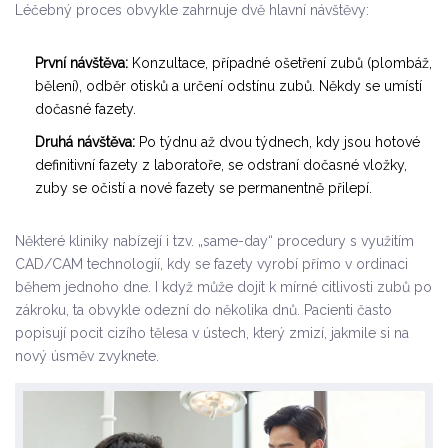
Léčebný proces obvykle zahrnuje dvě hlavní návštěvy:
První návštěva:
Konzultace, případné ošetření zubů (plombáž,
bělení), odběr otisků a určení odstínu zubů. Někdy se umístí
dočasné fazety.
Druhá návštěva:
Po týdnu až dvou týdnech, kdy jsou hotové
definitivní fazety z laboratoře, se odstraní dočasné vložky,
zuby se očistí a nové fazety se permanentně přilepí.
Některé kliniky nabízejí i tzv. „same-day“ procedury s využitím
CAD/CAM technologií, kdy se fazety vyrobí přímo v ordinaci
během jednoho dne. I když může dojít k mírné citlivosti zubů po
zákroku, ta obvykle odezní do několika dnů. Pacienti často
popisují pocit cizího tělesa v ústech, který zmizí, jakmile si na
nový úsměv zvyknete.