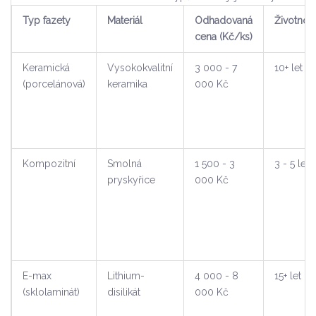
Typ fazety
Materiál
Odhadovaná
Životnos
cena (Kč/ks)
Keramická
Vysokokvalitní
3 000 - 7
10+ let
(porcelánová)
keramika
000 Kč
Kompozitní
Smolná
1 500 - 3
3 - 5 let
pryskyřice
000 Kč
E-max
Lithium-
4 000 - 8
15+ let
(sklolaminát)
disilikát
000 Kč