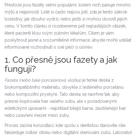
Přestože jsou fazety velmi populární, kolem nich panuje mnoho
mýtů a nejasností. Lidé si často nejsou jistí, zda je tento zákrok
bolestivý, jak dlouho vydrží, nebo jestli si mohou dovolit jejich
cenu. V tomto článku si rozebereme pět nejčastějších otázek,
které pacienti klou svým zubním lékařům. Cílem je vám
poskytnout jasné a srozumitelné informace, abyste mohli udělat
informované rozhodnutí o své péči o úsměv.
1. Co přesně jsou fazety a jak
fungují?
Fazeta (nebo také porcelánová vložka)
je tenká deska z
biokompatibilního materiálu, obvykle z leštěného porcelánu
nebo kompozitní pryskyře. Tato deska se navrhne tak, aby
přesně kopírovala tvar vašeho zubu, ale s požadovanými
estetickými úpravami - například bílejší barva, zaoblenější tvar
nebo uzavření mezer mezi zuby.
Proces začíná konzultací, kde spolu s dentistou stanovíte cíle.
Následuje odběr otisku nebo digitální skenování zubů. Laboratoř