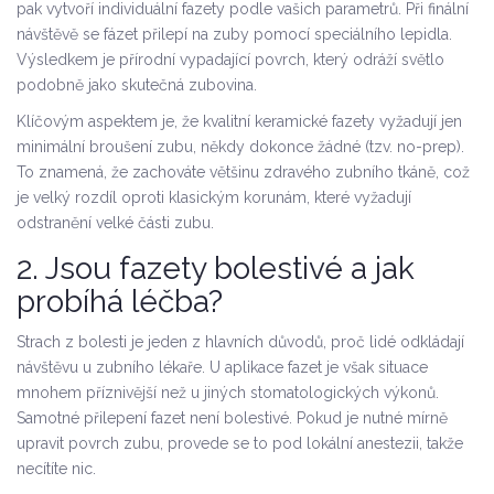
pak vytvoří individuální fazety podle vašich parametrů. Při finální
návštěvě se fázet přilepí na zuby pomocí speciálního lepidla.
Výsledkem je přírodní vypadající povrch, který odráží světlo
podobně jako skutečná zubovina.
Klíčovým aspektem je, že kvalitní
keramické fazety
vyžadují jen
minimální broušení zubu, někdy dokonce žádné (tzv. no-prep).
To znamená, že zachováte většinu zdravého zubního tkáně, což
je velký rozdíl oproti klasickým korunám, které vyžadují
odstranění velké části zubu.
2. Jsou fazety bolestivé a jak
probíhá léčba?
Strach z bolesti je jeden z hlavních důvodů, proč lidé odkládají
návštěvu u zubního lékaře. U aplikace fazet je však situace
mnohem příznivější než u jiných stomatologických výkonů.
Samotné přilepení fazet není bolestivé. Pokud je nutné mírně
upravit povrch zubu, provede se to pod lokální anestezii, takže
necítíte nic.