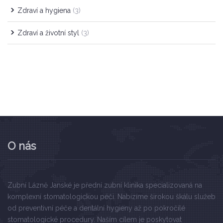
Zdraví a hygiena
(3)
Zdraví a životní styl
(3)
O nás
Zubní Lázně Janské je přední zubní klinika specializovaná na
komplexní stomatologickou péči. Nabízíme širokou škálu služeb
od preventivní péče a dentální hygieny až po pokročilé
stomatologické procedury. Naším cílem je poskytovat