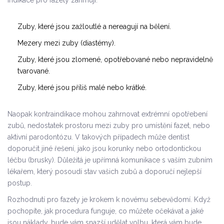
Indikace pro fazety zahrnují:
Zuby, které jsou zažloutlé a nereagují na bělení.
Mezery mezi zuby (diastémy).
Zuby, které jsou zlomené, opotřebované nebo nepravidelně
tvarované.
Zuby, které jsou příliš malé nebo krátké.
Naopak kontraindikace mohou zahrnovat extrémní opotřebení
zubů, nedostatek prostoru mezi zuby pro umístění fazet, nebo
aktivní parodontózu. V takových případech může dentist
doporučit jiné řešení, jako jsou korunky nebo ortodontickou
léčbu (brusky). Důležitá je upřímná komunikace s vaším zubním
lékařem, který posoudí stav vašich zubů a doporučí nejlepší
postup.
Rozhodnutí pro fazety je krokem k novému sebevědomí. Když
pochopíte, jak procedura funguje, co můžete očekávat a jaké
jsou náklady, bude vám snazší udělat volbu, která vám bude