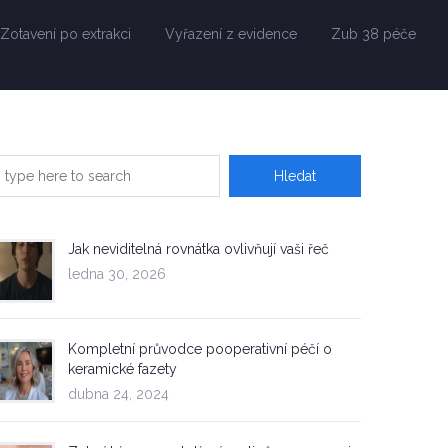
Zotavení po extrakci
Vyřazení z evidence
Zub 38 péče
Jak neviditelná rovnátka ovlivňují vaši řeč
ledna 30, 2026
Kompletní průvodce pooperativní péčí o
keramické fazety
dubna 24, 2024