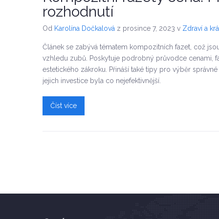
rozhodnutí
Od
Karolína Dočkalová
z prosince 7, 2023
v
Zdraví a kr
Článek se zabývá tématem kompozitních fazet, což jsou e
vzhledu zubů. Poskytuje podrobný průvodce cenami, fakt
estetického zákroku. Přináší také tipy pro výběr správné 
jejich investice byla co nejefektivnější.
Číst více