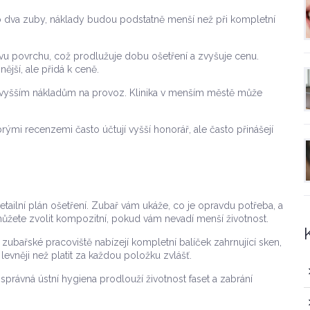
o dva zuby, náklady budou podstatně menší než při kompletní
vu povrchu, což prodlužuje dobu ošetření a zvyšuje cenu.
ější, ale přidá k ceně.
i vyšším nákladům na provoz. Klinika v menším městě může
rými recenzemi často účtují vyšší honorář, ale často přinášejí
 detailní plán ošetření. Zubař vám ukáže, co je opravdu potřeba, a
můžete zvolit kompozitní, pokud vám nevadí menší životnost.
eré zubařské pracoviště nabízejí kompletní balíček zahrnující sken,
 levněji než platit za každou položku zvlášť.
právná ústní hygiena prodlouží životnost faset a zabrání