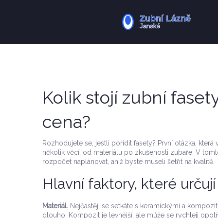
Kolik stojí zubní fase
cena?
Rozhodujete se, jestli pořídit fasety? První otázka, kte
několik věcí, od materiálu po zkušenosti zubaře. V tom
rozpočet naplánovat, aniž byste museli šetřit na kvalitě.
Hlavní faktory, které určuj
Materiál.
Nejčastěji se setkáte s keramickými a kompozitn
dlouho. Kompozit je levnější, ale může se rychleji opot