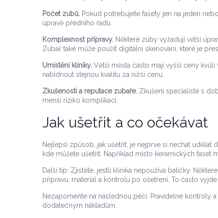
Počet zubů.
Pokud potřebujete fasety jen na jeden neb
úpravě předního řadu.
Komplexnost přípravy.
Některé zuby vyžadují větší úpra
Zubař také může použít digitální skenování, které je přesn
Umístění kliniky.
Větší města často mají vyšší ceny kvůl
nabídnout stejnou kvalitu za nižší cenu.
Zkušenosti a reputace zubaře.
Zkušení specialisté s dob
menší riziko komplikací.
Jak ušetřit a co očekávat
Nejlepší způsob, jak ušetřit, je nejprve si nechat udělat
kde můžete ušetřit. Například místo keramických faset 
Další tip: Zjistěte, jestli klinika nepoužívá balíčky. Někt
přípravu, materiál a kontrolu po ošetření. To často vyjde
Nezapomeňte na následnou péči. Pravidelné kontroly a s
dodatečným nákladům.