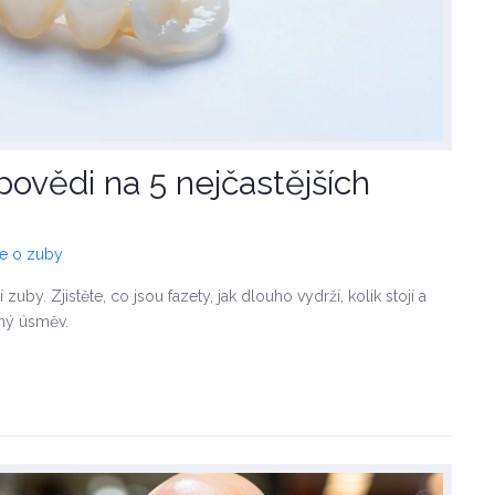
povědi na 5 nejčastějších
če o zuby
uby. Zjistěte, co jsou fazety, jak dlouho vydrží, kolik stojí a
ný úsměv.