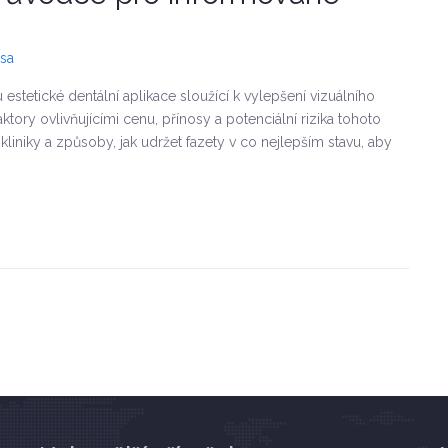
ása
stetické dentální aplikace sloužící k vylepšení vizuálního
ory ovlivňujícími cenu, přínosy a potenciální rizika tohoto
kliniky a způsoby, jak udržet fazety v co nejlepším stavu, aby