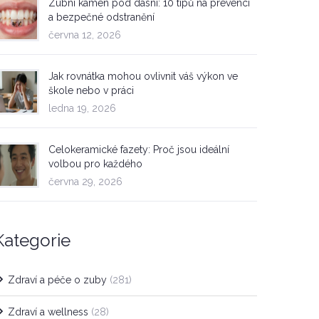
Zubní kámen pod dásní: 10 tipů na prevenci
a bezpečné odstranění
června 12, 2026
Jak rovnátka mohou ovlivnit váš výkon ve
škole nebo v práci
ledna 19, 2026
Celokeramické fazety: Proč jsou ideální
volbou pro každého
června 29, 2026
Kategorie
Zdraví a péče o zuby
(281)
Zdraví a wellness
(28)