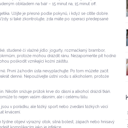
studeným obkladem na tvář – 15 minut na, 15 minut off.
tika. Užijte je přesně podle pokynů, i když se cítíte dobře.
 Vždy si také zkontrolujte, zda máte po operaci předepsané
kké, studené či vlažné jídlo: jogurty, rozmačkaný brambor,
okrmům, protože mohou dráždit ránu. Nezapomeňte pít hodně
hou poškodit vznikající kožní záštitu.
trně. První 24 hodin ústa nevyplachujte. Po tom můžete začít
dvakrát denně. Nepoužívejte ústní vodu s alkoholem, protože
 Nikotin snižuje průtok krve do dásní a alkohol dráždí tkáň.
omůže to nejen vašim dásním, ale i celému tělu.
jsou v pořádku, ale těžký sport nebo zvedání těžkých věcí
at krvácení.
m týdne objeví výrazný otok, silná bolest, zápach nebo hnisavý
dejít komplikacím jako je infekce.