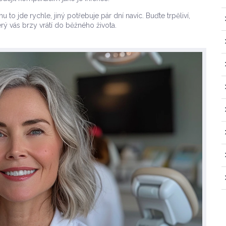
to jde rychle, jiný potřebuje pár dní navíc. Buďte trpěliví,
rý vás brzy vrátí do běžného života.