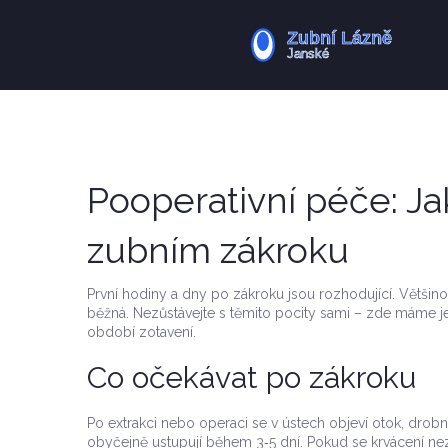
Pooperativní péče: Ja
zubním zákroku
První hodiny a dny po zákroku jsou rozhodující. Většinou
běžná. Nezůstávejte s těmito pocity sami – zde máme
období zotavení.
Co očekávat po zákroku
Po extrakci nebo operaci se v ústech objeví otok, drobn
obyčejně ustupují během 3‑5 dní. Pokud se krvácení neza