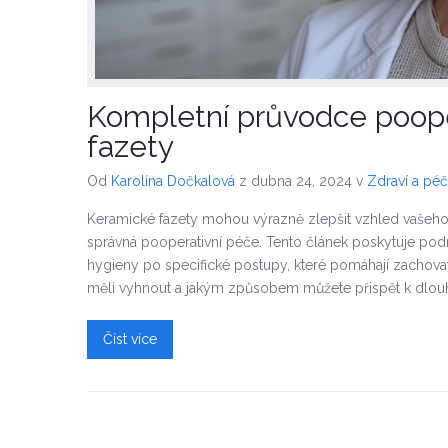
Kompletní průvodce poope
fazety
Od
Karolína Dočkalová
z dubna 24, 2024
v
Zdraví a pé
Keramické fazety mohou výrazně zlepšit vzhled vašeho ú
správná pooperativní péče. Tento článek poskytuje podr
hygieny po specifické postupy, které pomáhají zachovat j
měli vyhnout a jakým způsobem můžete přispět k dlou
Číst více