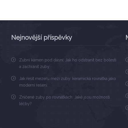
Nejnovější příspěvky
Zubní kámen pod dásní: Jak ho odstranit bez bolesti
a zachránit zuby
Jak řešit mezeru mezi zuby: keramická rovnátka jako
moderní řešení
Zničené zuby po rovnátkách: Jaké jsou možnosti
léčby?