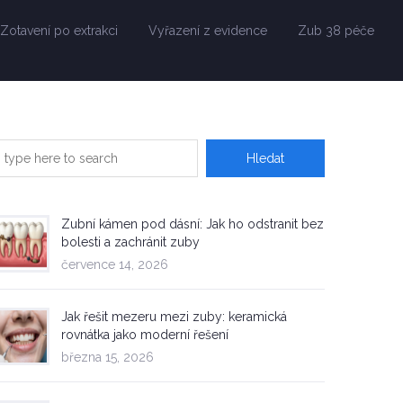
Zotavení po extrakci
Vyřazení z evidence
Zub 38 péče
Zubní kámen pod dásní: Jak ho odstranit bez
bolesti a zachránit zuby
července 14, 2026
Jak řešit mezeru mezi zuby: keramická
rovnátka jako moderní řešení
března 15, 2026