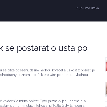
Kurkuma rizika
k se postarat o ústa po
 se cítíte otřeseni, dásně mohou krvácet a úzkost z bolesti je
 jednoduchý seznam kroků, které vám pomohou zvládnout
é krvácení a mírná bolest. Tyto příznaky jsou normální a
staví po 30 minutách, lehce si přiložte čistý tampon a