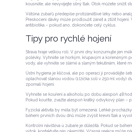
kousněte, ale nevyvíjejte silný tlak. Otok můžete snížit 
Většina zubařů předepíše protizánětlivé léky nebo analge
Přeskočení dávky může prodloužit zánět a ztížit hojení.
antibiotika – pokud ano, dokončete celý cyklus.
Tipy pro rychlé hojení
Strava hraje velkou roli. V první dny konzumujte jen mě
polévky. Vyhněte se horkým, křupavým a kořeněným p
vody, ale vyhněte se slámě a slaným tekutinám, které mo
Ústní hygiena je klíčová, ale po operaci ji provádějte še
oplachovat slanou vodou (1 lžička soli v 250 ml vody) 
zpomalí hojení.
Vyhněte se kouření a alkoholu po dobu alespoň 48 hodin.
Pokud kouříte, zvažte alespoň krátký odvykový plán – p
Fyzická aktivita by měla být omezená. Lehké procházky 
během prvních dvou dnů může zvýšit krevní tlak a vyvol
Kontrolní návštěva u zubaře je důležitá. Pokud se běhe
výtok, kontaktujte nás okamžitě. Včasná reakce může pře