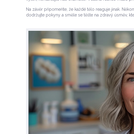
Na závěr připomeňte, že každé tělo reaguje jinak. Někomu 
dodržujte pokyny a směle se těšte na zdravý úsměv, kte