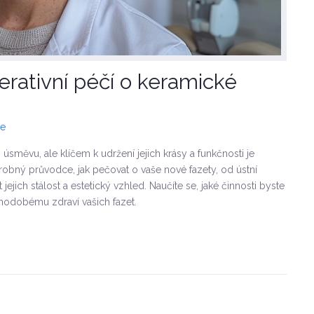
rativní péčí o keramické
če
směvu, ale klíčem k udržení jejich krásy a funkčnosti je
obný průvodce, jak pečovat o vaše nové fazety, od ústní
ejich stálost a estetický vzhled. Naučíte se, jaké činnosti byste
hodobému zdraví vašich fazet.