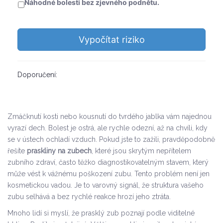
Náhodné bolesti bez zjevného podnětu.
Vypočítat riziko
Doporučení:
Zmáčknutí kosti nebo kousnutí do tvrdého jablka vám najednou
vyrazí dech. Bolest je ostrá, ale rychle odezní, až na chvíli, kdy
se v ústech ochladí vzduch. Pokud jste to zažili, pravděpodobně
řešíte
praskliny na zubech
, které jsou
skrytým nepřítelem
zubního zdraví, často těžko diagnostikovatelným stavem, který
může vést k vážnému poškození zubu
.
Tento problém není jen
kosmetickou vadou. Je to varovný signál, že struktura vašeho
zubu selhává a bez rychlé reakce hrozí jeho ztráta.
Mnoho lidí si myslí, že prasklý zub poznají podle viditelné