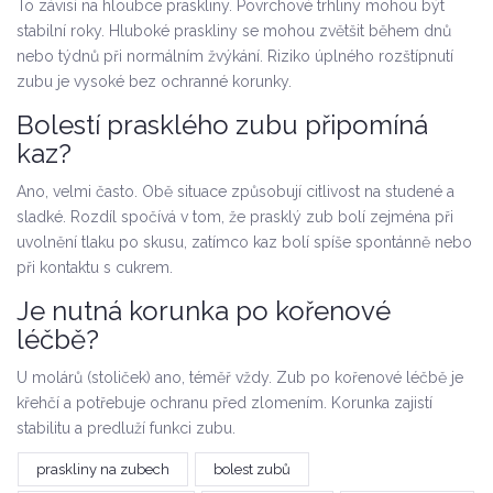
To závisí na hloubce praskliny. Povrchové trhliny mohou být
stabilní roky. Hluboké praskliny se mohou zvětšit během dnů
nebo týdnů při normálním žvýkání. Riziko úplného rozštípnutí
zubu je vysoké bez ochranné korunky.
Bolestí prasklého zubu připomíná
kaz?
Ano, velmi často. Obě situace způsobují citlivost na studené a
sladké. Rozdíl spočívá v tom, že prasklý zub bolí zejména při
uvolnění tlaku po skusu, zatímco kaz bolí spíše spontánně nebo
při kontaktu s cukrem.
Je nutná korunka po kořenové
léčbě?
U molárů (stoliček) ano, téměř vždy. Zub po kořenové léčbě je
křehčí a potřebuje ochranu před zlomením. Korunka zajistí
stabilitu a predluží funkci zubu.
praskliny na zubech
bolest zubů