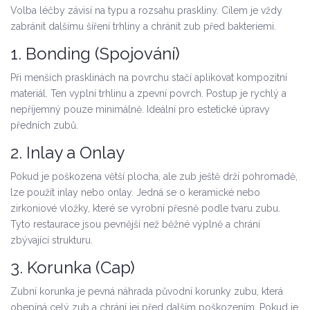
Volba léčby závisí na typu a rozsahu praskliny. Cílem je vždy
zabránit dalšímu šíření trhliny a chránit zub před bakteriemi.
1. Bonding (Spojování)
Při menších prasklinách na povrchu stačí aplikovat kompozitní
materiál. Ten vyplní trhlinu a zpevní povrch. Postup je rychlý a
nepříjemný pouze minimálně. Ideální pro estetické úpravy
předních zubů.
2. Inlay a Onlay
Pokud je poškozena větší plocha, ale zub ještě drží pohromadě,
lze použít inlay nebo onlay. Jedná se o keramické nebo
zirkoniové vložky, které se vyrobní přesně podle tvaru zubu.
Tyto restaurace jsou pevnější než běžné výplně a chrání
zbývající strukturu.
3. Korunka (Cap)
Zubní korunka
je
pevná náhrada původní korunky zubu, která
obepíná celý zub a chrání jej před dalším poškozením
.
Pokud je