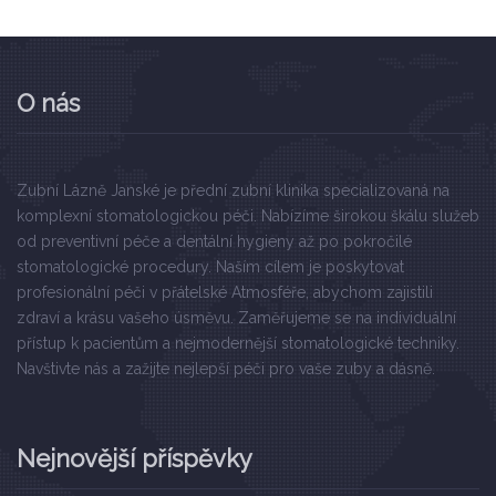
O nás
Zubní Lázně Janské je přední zubní klinika specializovaná na
komplexní stomatologickou péči. Nabízíme širokou škálu služeb
od preventivní péče a dentální hygieny až po pokročilé
stomatologické procedury. Naším cílem je poskytovat
profesionální péči v přátelské Atmosféře, abychom zajistili
zdraví a krásu vašeho úsměvu. Zaměřujeme se na individuální
přístup k pacientům a nejmodernější stomatologické techniky.
Navštivte nás a zažijte nejlepší péči pro vaše zuby a dásně.
Nejnovější příspěvky