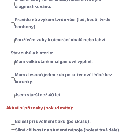
diagnostikováno.
Pravidelně žvýkám tvrdé věci (led, kosti, tvrdé
bonbony).
Používám zuby k otevírání obalů nebo lahví.
Stav zubů a historie:
Mám velké staré amalgamové výplně.
Mám alespoň jeden zub po kořenové léčbě bez
korunky.
Jsem starší než 40 let.
Aktuální příznaky (pokud máte):
Bolest při uvolnění tlaku (po skusu).
Silná citlivost na studené nápoje (bolest trvá déle).