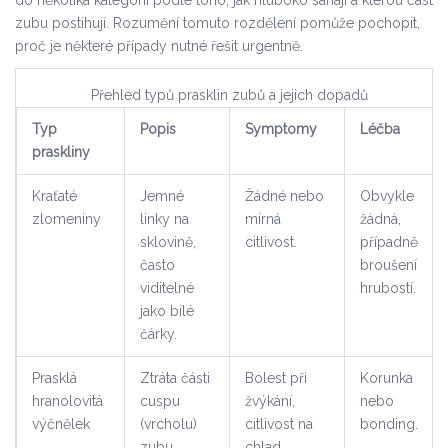
do několika kategorií podle toho, jak hluboko sahají a kterou část
zubu postihují. Rozumění tomuto rozdělení pomůže pochopit,
proč je některé případy nutné řešit urgentně.
Přehled typů prasklin zubů a jejich dopadů
Typ
Popis
Symptomy
Léčba
praskliny
Kraťaté
Jemné
Žádné nebo
Obvykle
zlomeniny
linky na
mírná
žádná,
sklovině,
citlivost.
případně
často
broušení
viditelné
hrubostí.
jako bílé
čárky.
Prasklá
Ztráta části
Bolest při
Korunka
hranolovitá
cuspu
žvýkání,
nebo
výčnělek
(vrcholu)
citlivost na
bonding.
zubu.
chlad.