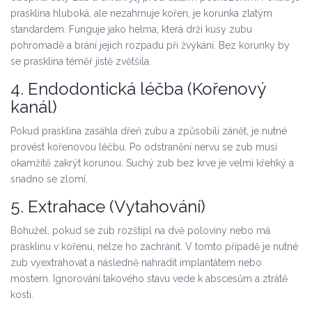
prasklina hluboká, ale nezahrnuje kořen, je korunka zlatým
standardem. Funguje jako helma, která drží kusy zubu
pohromadě a brání jejich rozpadu při žvýkání. Bez korunky by
se prasklina téměř jistě zvětšila.
4. Endodontická léčba (Kořenový
kanál)
Pokud prasklina zasáhla dřeň zubu a způsobili zánět, je nutné
provést kořenovou léčbu. Po odstranění nervu se zub musí
okamžitě zakrýt korunou. Suchý zub bez krve je velmi křehký a
snadno se zlomí.
5. Extrahace (Vytahování)
Bohužel, pokud se zub rozštípl na dvě poloviny nebo má
prasklinu v kořenu, nelze ho zachránit. V tomto případě je nutné
zub vyextrahovat a následně nahradit implantátem nebo
mostem. Ignorování takového stavu vede k abscesům a ztrátě
kosti.