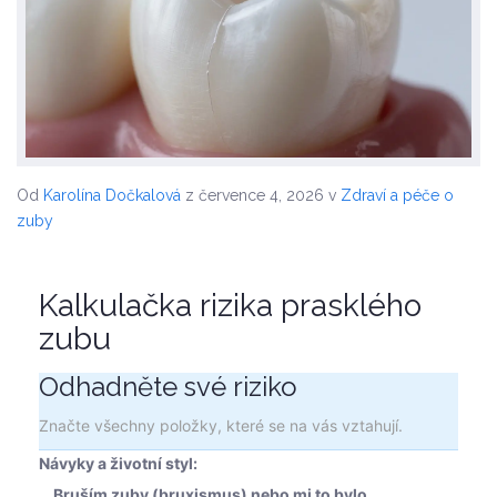
Od
Karolína Dočkalová
z července 4, 2026
v
Zdraví a péče o
zuby
Kalkulačka rizika prasklého
zubu
Odhadněte své riziko
Značte všechny položky, které se na vás vztahují.
Návyky a životní styl:
Bruším zuby (bruxismus) nebo mi to bylo