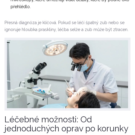
přehlédlo.
Přesná diagnóza je klíčová. Pokud se léčí špatný zub nebo se
ignoruje hloubka praskliny, léčba selže a zub může být ztracen.
Léčebné možnosti: Od
jednoduchých oprav po korunky