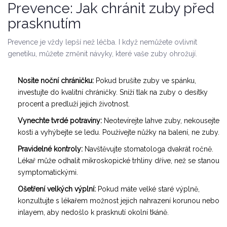
Prevence: Jak chránit zuby před
prasknutím
Prevence je vždy lepší než léčba. I když nemůžete ovlivnit
genetiku, můžete změnit návyky, které vaše zuby ohrožují.
Nosite noční chráničku:
Pokud brušíte zuby ve spánku,
investujte do kvalitní chráničky. Sníží tlak na zuby o desítky
procent a predluží jejich životnost.
Vynechte tvrdé potraviny:
Neotevírejte lahve zuby, nekousejte
kosti a vyhýbejte se ledu. Používejte nůžky na balení, ne zuby.
Pravidelné kontroly:
Navštěvujte stomatologa dvakrát ročně.
Lékař může odhalit mikroskopické trhliny dříve, než se stanou
symptomatickými.
Ošetření velkých výplní:
Pokud máte velké staré výplně,
konzultujte s lékařem možnost jejich nahrazení korunou nebo
inlayem, aby nedošlo k prasknutí okolní tkáně.