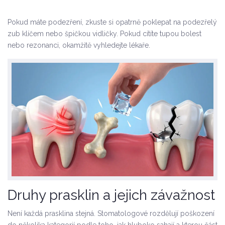
Pokud máte podezření, zkuste si opatrně poklepat na podezřelý
zub klíčem nebo špičkou vidličky. Pokud cítíte tupou bolest
nebo rezonanci, okamžitě vyhledejte lékaře.
Druhy prasklin a jejich závažnost
Není každá prasklina stejná. Stomatologové rozdělují poškození