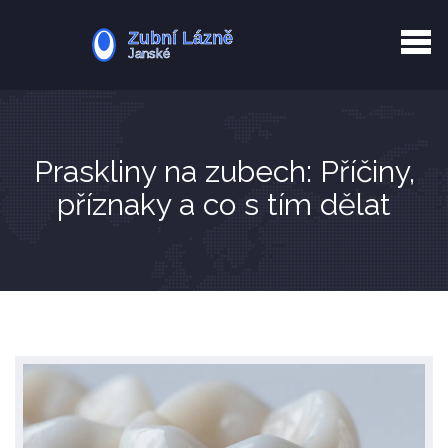
Kurkuma rizika
Zotavení po extrakci
Vyřazení z evidence
Zub 38 péče
Praskliny na zubech: Příčiny,
příznaky a co s tím dělat