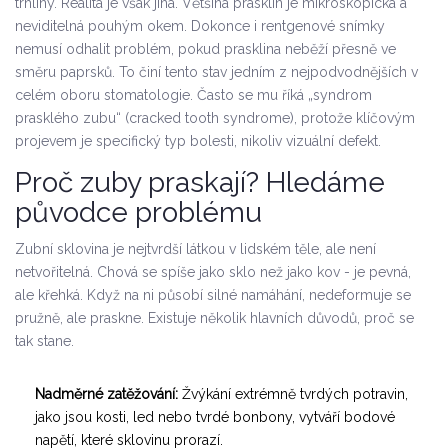
trhliny. Realita je však jiná. Většina prasklin je mikroskopická a
neviditelná pouhým okem. Dokonce i rentgenové snímky
nemusí odhalit problém, pokud prasklina neběží přesně ve
směru paprsků. To činí tento stav jedním z nejpodvodnějších v
celém oboru stomatologie. Často se mu říká „syndrom
prasklého zubu“ (cracked tooth syndrome), protože klíčovým
projevem je specifický typ bolesti, nikoliv vizuální defekt.
Proč zuby praskají? Hledáme
původce problému
Zubní sklovina je nejtvrdší látkou v lidském těle, ale není
netvořitelná. Chová se spíše jako sklo než jako kov - je pevná,
ale křehká. Když na ni působí silné namáhání, nedeformuje se
pružně, ale praskne. Existuje několik hlavních důvodů, proč se
tak stane.
Nadměrné zatěžování:
Žvýkání extrémně tvrdých potravin,
jako jsou kosti, led nebo tvrdé bonbony, vytváří bodové
napětí, které sklovinu prorazí.