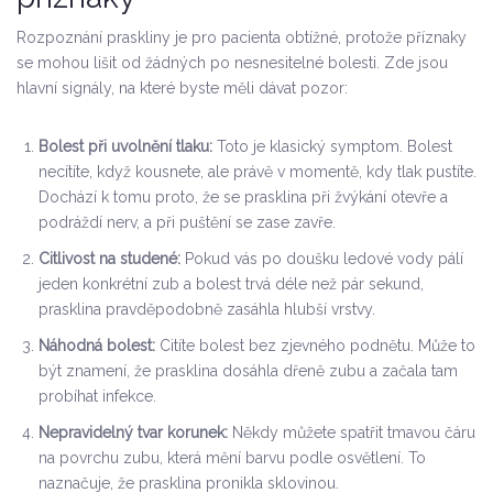
Rozpoznání praskliny je pro pacienta obtížné, protože příznaky
se mohou lišit od žádných po nesnesitelné bolesti. Zde jsou
hlavní signály, na které byste měli dávat pozor:
Bolest při uvolnění tlaku:
Toto je klasický symptom. Bolest
necítíte, když kousnete, ale právě v momentě, kdy tlak pustíte.
Dochází k tomu proto, že se prasklina při žvýkání otevře a
podráždí nerv, a při puštění se zase zavře.
Citlivost na studené:
Pokud vás po doušku ledové vody pálí
jeden konkrétní zub a bolest trvá déle než pár sekund,
prasklina pravděpodobně zasáhla hlubší vrstvy.
Náhodná bolest:
Citíte bolest bez zjevného podnětu. Může to
být znamení, že prasklina dosáhla dřeně zubu a začala tam
probíhat infekce.
Nepravidelný tvar korunek:
Někdy můžete spatřit tmavou čáru
na povrchu zubu, která mění barvu podle osvětlení. To
naznačuje, že prasklina pronikla sklovinou.