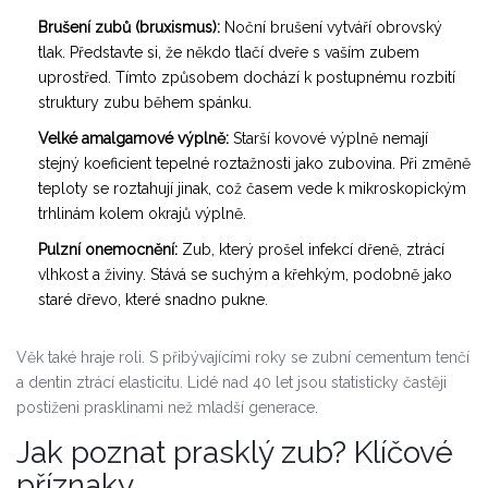
Brušení zubů (bruxismus):
Noční brušení vytváří obrovský
tlak. Představte si, že někdo tlačí dveře s vaším zubem
uprostřed. Tímto způsobem dochází k postupnému rozbití
struktury zubu během spánku.
Velké amalgamové výplně:
Starší kovové výplně nemají
stejný koeficient tepelné roztažnosti jako zubovina. Při změně
teploty se roztahují jinak, což časem vede k mikroskopickým
trhlinám kolem okrajů výplně.
Pulzní onemocnění:
Zub, který prošel infekcí dřeně, ztrácí
vlhkost a živiny. Stává se suchým a křehkým, podobně jako
staré dřevo, které snadno pukne.
Věk také hraje roli. S přibývajícími roky se zubní cementum tenčí
a dentin ztrácí elasticitu. Lidé nad 40 let jsou statisticky častěji
postiženi prasklinami než mladší generace.
Jak poznat prasklý zub? Klíčové
příznaky