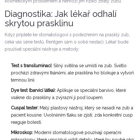
kosmetickým problémem a nehrozí jim riziko ztráty zubu.
Diagnostika: Jak lékař odhalí
skrytou prasklinu
Když přijdete ke stomatologovi s podezřením na prasklý zub,
čeká vás série testů. Rentgen sám o sobě nestačí. Lékař bude
používat speciální nástroje a metody:
Test s transiluminací:
Silný svítilna se umístí na zub. Světlo
prochází zdravými tkáněmi, ale prasklina ho blokuje a vytvoří
temnou linii.
Dye test (barvicí látka):
Aplikuje se speciální barvivo, které
vsákne do praskliny a zvýrazní ji pod loupem.
Cuspal tester:
Malý plastový nástroj, který se nasadí na zub a
pacient kousne. Uvolněním tlaku se zjistí, zda konkrétní cusp
reaguje bolestí.
Mikroskop:
Moderní stomatologové používají operační
mikroskopy, které umožňují vidět detaily, které by pouhé oko