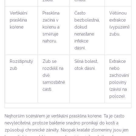
Vertikální
Prasklina
Často
Většinou
prasklina
začíná v
bezbolestná,
extrakce
kořene
kořenu a
dokud
(vypuzení)
směřuje
nenastane
zubu.
nahoru.
infekce
dásní.
Rozštípnutý
Zub se
Silná bolest,
Extrakce
zub
rozdělil na
otok dásní.
nebo
dvě
zachování
samostatné
poloviny
části.
(závisí na
poloze).
Nejhorším scénářem je vertikální prasklina kořene. Ta je často
nevyléčitelná, protože bakterie snadno pronikají do kosti a
způsobují chronické záněty. Naopak kraťaté zlomeniny jsou jen