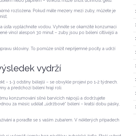
skem nebo papírem – vlhkost může snížit účinnost gelu.
noměrně rozložena. Pokud máte mezery mezi zuby, můžete je
íst.
 a ústa vypláchněte vodou. Vyhněte se okamžité konzumaci
né víno) alespoň 30 minut – zuby jsou po bělení citlivější a
 úpravu skloviny. To pomůže snížit nepříjemné pocity a udrží
výsledek vydrží
kt – 1‑3 odstíny bělejší – se obvykle projeví po 1‑2 týdnech.
iny a předchozí bělení hrají roli.
ému konzumování silně barvících nápojů a dodržujete
jednou za měsíc udělat „údržbové“ bělení – kratší dobu pásky,
oužívání a poradte se s vaším zubařem. V některých případech