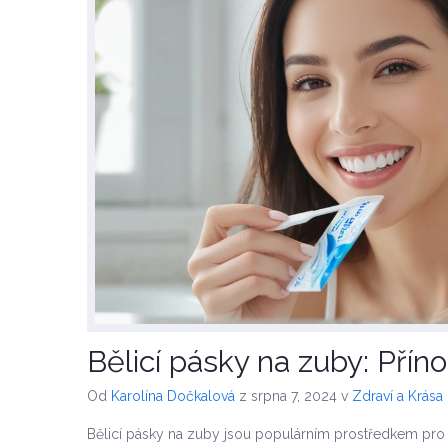
Bělicí pásky na zuby: Přínos
Od
Karolína Dočkalová
z srpna 7, 2024
v
Zdraví a Krása
Bělicí pásky na zuby jsou populárním prostředkem pro d