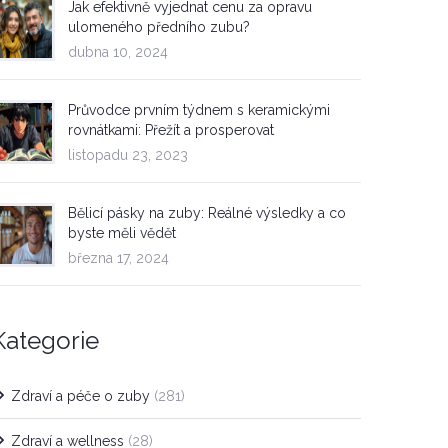
Jak efektivně vyjednat cenu za opravu
ulomeného předního zubu?
dubna 10, 2024
Průvodce prvním týdnem s keramickými
rovnátkami: Přežít a prosperovat
listopadu 23, 2023
Bělicí pásky na zuby: Reálné výsledky a co
byste měli vědět
března 17, 2024
Kategorie
Zdraví a péče o zuby
(281)
Zdraví a wellness
(28)