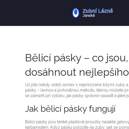
Bělicí pásky – co jsou,
dosáhnout nejlepšího
Už jste někdy viděli úsměv s nepřirozeně bílými zuby a př
pásky – levnou a pohodlnou metodu, kterou můžete pro
se zaměřit při výběru, jak pásky správně nasadit a jaké j
Jak bělicí pásky fungují
Bělicí pásky jsou tenké plastové proužky nasáklé gel
karbamidem. Když pásku položíte na zuby, gel se pomal