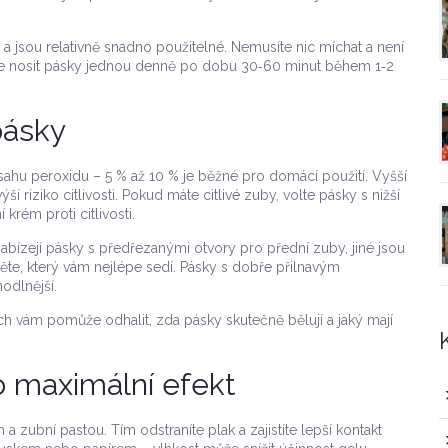
.
a jsou relativně snadno použitelné. Nemusíte nic míchat a není
uje nosit pásky jednou denně po dobu 30‑60 minut během 1‑2
pásky
bsahu peroxidu – 5 % až 10 % je běžné pro domácí použití. Vyšší
í riziko citlivosti. Pokud máte citlivé zuby, volte pásky s nižší
 krém proti citlivosti.
 nabízejí pásky s předřezanými otvory pro přední zuby, jiné jsou
ěte, který vám nejlépe sedí. Pásky s dobře přilnavým
odlnější.
h vám pomůže odhalit, zda pásky skutečně bělují a jaký mají
o maximální efekt
 zubní pastou. Tím odstraníte plak a zajistíte lepší kontakt