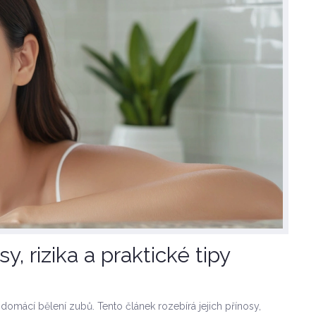
y, rizika a praktické tipy
omácí bělení zubů. Tento článek rozebírá jejich přínosy,