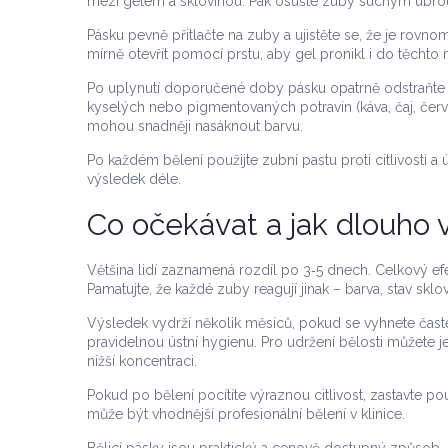
mezi gelem a sklovinou. Pak osušte zuby suchým ubrou
Pásku pevně přitlačte na zuby a ujistěte se, že je rov
mírně otevřít pomocí prstu, aby gel pronikl i do těchto m
Po uplynutí doporučené doby pásku opatrně odstraňte
kyselých nebo pigmentovaných potravin (káva, čaj, červe
mohou snadněji nasáknout barvu.
Po každém bělení použijte zubní pastu proti citlivosti a
výsledek déle.
Co očekávat a jak dlouho 
Většina lidí zaznamená rozdíl po 3‑5 dnech. Celkový efe
Pamatujte, že každé zuby reagují jinak – barva, stav sklov
Výsledek vydrží několik měsíců, pokud se vyhnete čast
pravidelnou ústní hygienu. Pro udržení bělosti můžete 
nižší koncentraci.
Pokud po bělení pocítíte výraznou citlivost, zastavte p
může být vhodnější profesionální bělení v klinice.