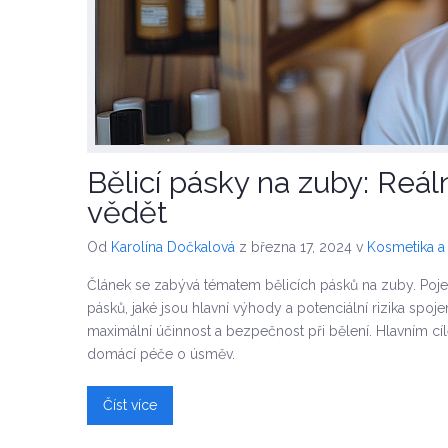
Bělicí pásky na zuby: Reál
vědět
Od
Karolína Dočkalová
z března 17, 2024
v
Kosmetika a
Článek se zabývá tématem bělicích pásků na zuby. Poje
pásků, jaké jsou hlavní výhody a potenciální rizika spoje
maximální účinnost a bezpečnost při bělení. Hlavním 
domácí péče o úsměv.
Číst více