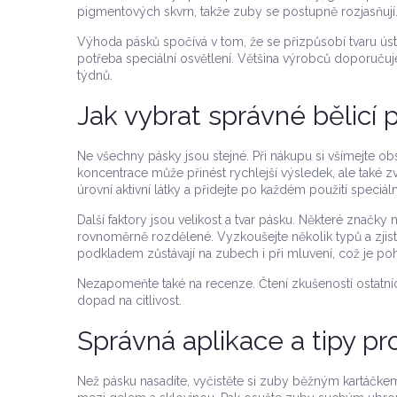
pigmentových skvrn, takže zuby se postupně rozjasňují
Výhoda pásků spočívá v tom, že se přizpůsobí tvaru úst 
potřeba speciální osvětlení. Většina výrobců doporuč
týdnů.
Jak vybrat správné bělicí 
Ne všechny pásky jsou stejné. Při nákupu si všímejte o
koncentrace může přinést rychlejší výsledek, ale také zvýš
úrovní aktivní látky a přidejte po každém použití speciální
Další faktory jsou velikost a tvar pásku. Některé značky
rovnoměrně rozdělené. Vyzkoušejte několik typů a zjist
podkladem zůstávají na zubech i při mluvení, což je poh
Nezapomeňte také na recenze. Čtení zkušeností ostatníc
dopad na citlivost.
Správná aplikace a tipy pr
Než pásku nasadíte, vyčistěte si zuby běžným kartáčkem a