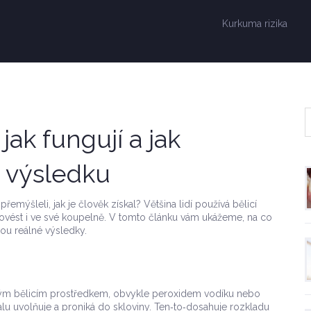
Kurkuma rizika
 jak fungují a jak
 výsledku
emýšleli, jak je člověk získal? Většina lidí používá bělicí
vést i ve své koupelně. V tomto článku vám ukážeme, na co
sou reálné výsledky.
ovým bělicím prostředkem, obvykle peroxidem vodíku nebo
u uvolňuje a proniká do skloviny. Ten‑to‑dosahuje rozkladu