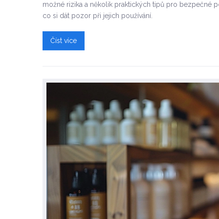
možné rizika a několik praktických tipů pro bezpečné po
co si dát pozor při jejich používání.
Číst více