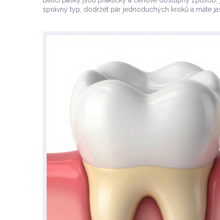
Bělicí pásky jsou praktický a cenově dostupný způsob, j
správný typ, dodržet pár jednoduchých kroků a máte ja