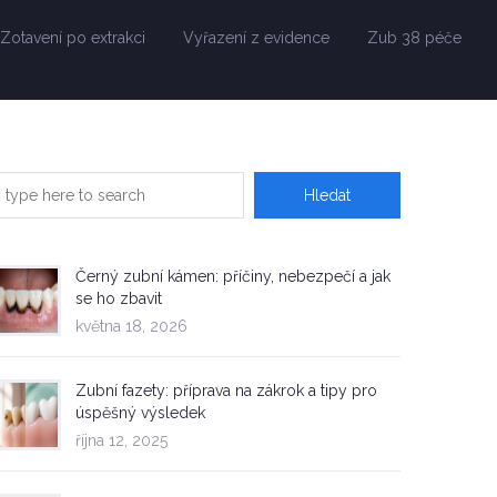
Zotavení po extrakci
Vyřazení z evidence
Zub 38 péče
Černý zubní kámen: příčiny, nebezpečí a jak
se ho zbavit
května 18, 2026
Zubní fazety: příprava na zákrok a tipy pro
úspěšný výsledek
října 12, 2025