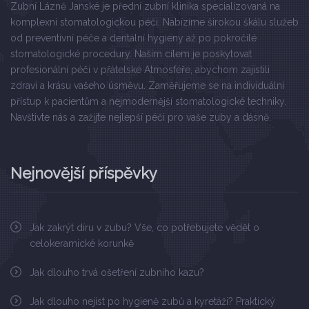
Zubní Lázně Janské je přední zubní klinika specializovaná na
komplexní stomatologickou péči. Nabízíme širokou škálu služeb
od preventivní péče a dentální hygieny až po pokročilé
stomatologické procedury. Naším cílem je poskytovat
profesionální péči v přátelské Atmosféře, abychom zajistili
zdraví a krásu vašeho úsměvu. Zaměřujeme se na individuální
přístup k pacientům a nejmodernější stomatologické techniky.
Navštivte nás a zažijte nejlepší péči pro vaše zuby a dásně.
Nejnovější příspěvky
Jak zakrýt díru v zubu? Vše, co potřebujete vědět o
celokeramické korunkě
Jak dlouho trvá ošetření zubního kazu?
Jak dlouho nejíst po hygieně zubů a kyretáži? Praktický