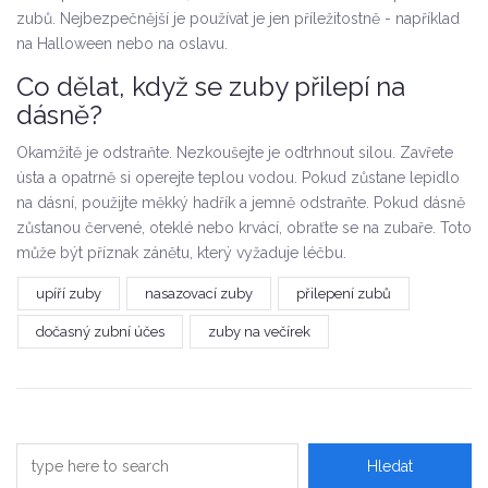
zubů. Nejbezpečnější je používat je jen příležitostně - například
na Halloween nebo na oslavu.
Co dělat, když se zuby přilepí na
dásně?
Okamžitě je odstraňte. Nezkoušejte je odtrhnout silou. Zavřete
ústa a opatrně si operejte teplou vodou. Pokud zůstane lepidlo
na dásní, použijte měkký hadřík a jemně odstraňte. Pokud dásně
zůstanou červené, oteklé nebo krvácí, obraťte se na zubaře. Toto
může být příznak zánětu, který vyžaduje léčbu.
upíří zuby
nasazovací zuby
přilepení zubů
dočasný zubní účes
zuby na večírek