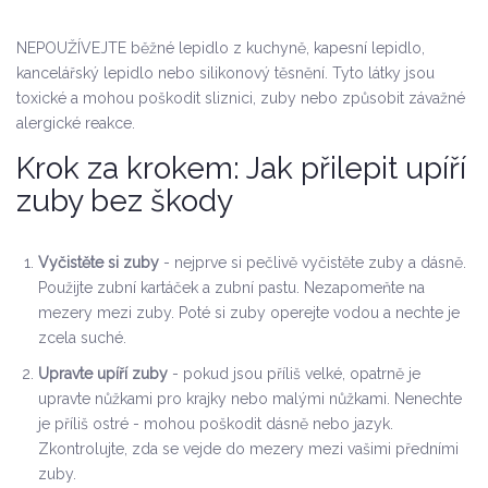
NEPOUŽÍVEJTE běžné lepidlo z kuchyně, kapesní lepidlo,
kancelářský lepidlo nebo silikonový těsnění. Tyto látky jsou
toxické a mohou poškodit sliznici, zuby nebo způsobit závažné
alergické reakce.
Krok za krokem: Jak přilepit upíří
zuby bez škody
Vyčistěte si zuby
- nejprve si pečlivě vyčistěte zuby a dásně.
Použijte zubní kartáček a zubní pastu. Nezapomeňte na
mezery mezi zuby. Poté si zuby operejte vodou a nechte je
zcela suché.
Upravte upíří zuby
- pokud jsou příliš velké, opatrně je
upravte nůžkami pro krajky nebo malými nůžkami. Nenechte
je příliš ostré - mohou poškodit dásně nebo jazyk.
Zkontrolujte, zda se vejde do mezery mezi vašimi předními
zuby.