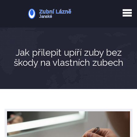
Kurkuma rizika
Zotavení po extrakci
Vyřazení z evidence
Zub 38 péče
Jak přilepit upíří zuby bez
škody na vlastních zubech