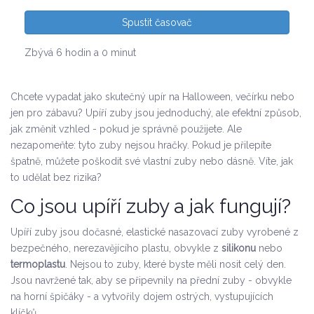
Spustit časovač
Zbývá 6 hodin a 0 minut
Chcete vypadat jako skutečný upír na Halloween, večírku nebo
jen pro zábavu? Upíří zuby jsou jednoduchý, ale efektní způsob,
jak změnit vzhled - pokud je správně použijete. Ale
nezapomeňte: tyto zuby nejsou hračky. Pokud je přilepíte
špatně, můžete poškodit své vlastní zuby nebo dásně. Víte, jak
to udělat bez rizika?
Co jsou upíří zuby a jak fungují?
Upíří zuby jsou dočasné, elastické nasazovací zuby vyrobené z
bezpečného, nerezavějícího plastu, obvykle z
silikonu
nebo
termoplastu
. Nejsou to zuby, které byste měli nosit celý den.
Jsou navržené tak, aby se připevnily na přední zuby - obvykle
na horní špičáky - a vytvořily dojem ostrých, vystupujících
klíčků.