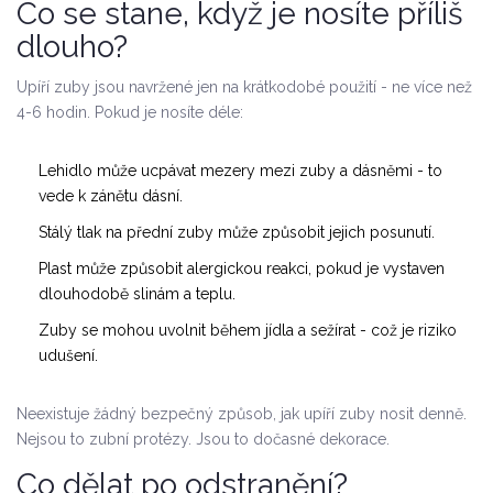
Co se stane, když je nosíte příliš
dlouho?
Upíří zuby jsou navržené jen na krátkodobé použití - ne více než
4-6 hodin. Pokud je nosíte déle:
Lehidlo může ucpávat mezery mezi zuby a dásněmi - to
vede k zánětu dásní.
Stálý tlak na přední zuby může způsobit jejich posunutí.
Plast může způsobit alergickou reakci, pokud je vystaven
dlouhodobě slinám a teplu.
Zuby se mohou uvolnit během jídla a sežírat - což je riziko
udušení.
Neexistuje žádný bezpečný způsob, jak upíří zuby nosit denně.
Nejsou to zubní protézy. Jsou to dočasné dekorace.
Co dělat po odstranění?