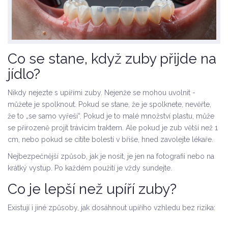
Co se stane, když zuby přijde na
jídlo?
Nikdy nejezte s upířími zuby. Nejenže se mohou uvolnit -
můžete je spolknout. Pokud se stane, že je spolknete, nevěřte,
že to „se samo vyřeší“. Pokud je to malé množství plastu, může
se přirozeně projít trávicím traktem. Ale pokud je zub větší než 1
cm, nebo pokud se cítíte bolestí v břiše, hned zavolejte lékaře.
Nejbezpečnější způsob, jak je nosit, je jen na fotografii nebo na
krátký vystup. Po každém použití je vždy sundejte.
Co je lepší než upíří zuby?
Existují i jiné způsoby, jak dosáhnout upířího vzhledu bez rizika: