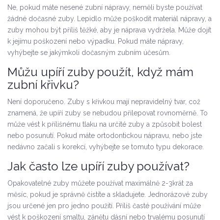
Ne, pokud máte nesené zubní nápravy, neměli byste používat
žádné dočasné zuby. Lepidlo může poškodit materiál nápravy, a
zuby mohou být příliš těžké, aby je náprava vydržela. Může dojít
k jejímu poškození nebo výpadku. Pokud máte nápravy,
vyhýbejte se jakýmkoli dočasným zubním účesům.
Můžu upíří zuby použít, když mám
zubní křivku?
Není doporučeno. Zuby s křivkou mají nepravidelný tvar, což
znamená, že upíří zuby se nebudou přilepovat rovnoměrně. To
může vést k přílišnému tlaku na určité zuby a způsobit bolest
nebo posunutí. Pokud máte ortodontickou nápravu, nebo jste
nedávno začali s korekcí, vyhýbejte se tomuto typu dekorace.
Jak často lze upíří zuby používat?
Opakovatelné zuby můžete používat maximálně 2-3krát za
měsíc, pokud je správně čistíte a skladujete. Jednorázové zuby
jsou určené jen pro jedno použití. Příliš časté používání může
vést k poškození smaltu, zánětu dásní nebo trvalému posunutí