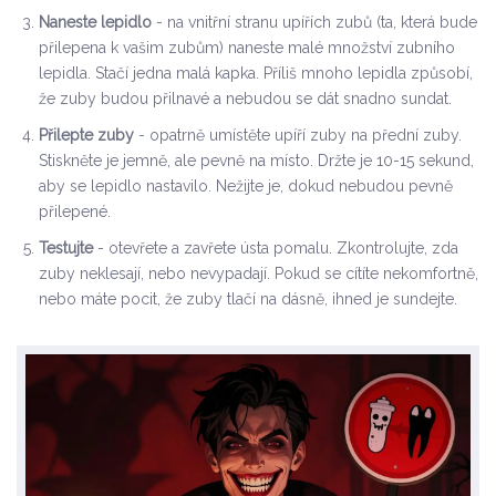
Naneste lepidlo
- na vnitřní stranu upířích zubů (ta, která bude
přilepena k vašim zubům) naneste malé množství zubního
lepidla. Stačí jedna malá kapka. Příliš mnoho lepidla způsobí,
že zuby budou přilnavé a nebudou se dát snadno sundat.
Přilepte zuby
- opatrně umístěte upíří zuby na přední zuby.
Stiskněte je jemně, ale pevně na místo. Držte je 10-15 sekund,
aby se lepidlo nastavilo. Nežijte je, dokud nebudou pevně
přilepené.
Testujte
- otevřete a zavřete ústa pomalu. Zkontrolujte, zda
zuby neklesají, nebo nevypadají. Pokud se cítíte nekomfortně,
nebo máte pocit, že zuby tlačí na dásně, ihned je sundejte.