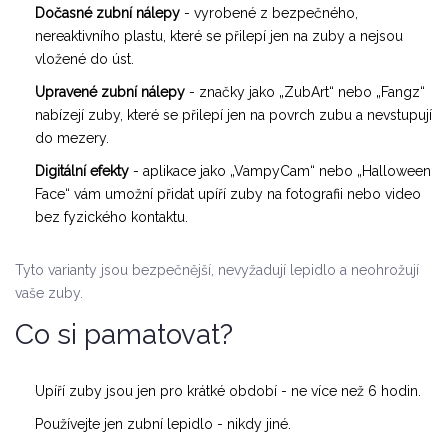
Dočasné zubní nálepy
- vyrobené z bezpečného,
nereaktivního plastu, které se přilepí jen na zuby a nejsou
vložené do úst.
Upravené zubní nálepy
- značky jako „ZubArt“ nebo „Fangz“
nabízejí zuby, které se přilepí jen na povrch zubu a nevstupují
do mezery.
Digitální efekty
- aplikace jako „VampyCam“ nebo „Halloween
Face“ vám umožní přidat upíří zuby na fotografii nebo video
bez fyzického kontaktu.
Tyto varianty jsou bezpečnější, nevyžadují lepidlo a neohrožují
vaše zuby.
Co si pamatovat?
Upíří zuby jsou jen pro krátké období - ne více než 6 hodin.
Používejte jen zubní lepidlo - nikdy jiné.