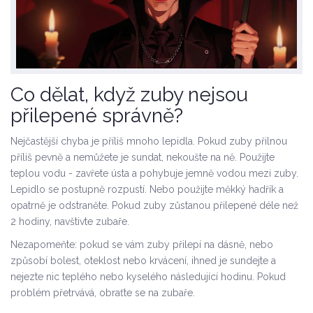
Co dělat, když zuby nejsou
přilepené správně?
Nejčastější chyba je příliš mnoho lepidla. Pokud zuby přilnou
příliš pevně a nemůžete je sundat, nekoušte na ně. Použijte
teplou vodu - zavřete ústa a pohybuje jemně vodou mezi zuby.
Lepidlo se postupně rozpustí. Nebo použijte měkký hadřík a
opatrně je odstraněte. Pokud zuby zůstanou přilepené déle než
2 hodiny, navštivte zubaře.
Nezapomeňte: pokud se vám zuby přilepí na dásně, nebo
způsobí bolest, oteklost nebo krvácení, ihned je sundejte a
nejezte nic teplého nebo kyselého následující hodinu. Pokud
problém přetrvává, obraťte se na zubaře.