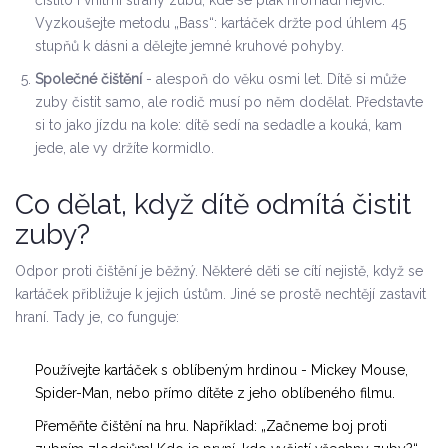
čistilo i vnitřní strany zubů, kde se plak hromadí nejvíc.
Vyzkoušejte metodu „Bass“: kartáček držte pod úhlem 45
stupňů k dásni a dělejte jemné kruhové pohyby.
Společné čištění
- alespoň do věku osmi let. Dítě si může
zuby čistit samo, ale rodič musí po něm dodělat. Představte
si to jako jízdu na kole: dítě sedí na sedadle a kouká, kam
jede, ale vy držíte kormidlo.
Co dělat, když dítě odmítá čistit
zuby?
Odpor proti čištění je běžný. Některé děti se cítí nejistě, když se
kartáček přibližuje k jejich ústům. Jiné se prostě nechtějí zastavit
hraní. Tady je, co funguje:
Používejte kartáček s oblíbeným hrdinou - Mickey Mouse,
Spider-Man, nebo přímo dítěte z jeho oblíbeného filmu.
Přeměňte čištění na hru. Například: „Začneme boj proti