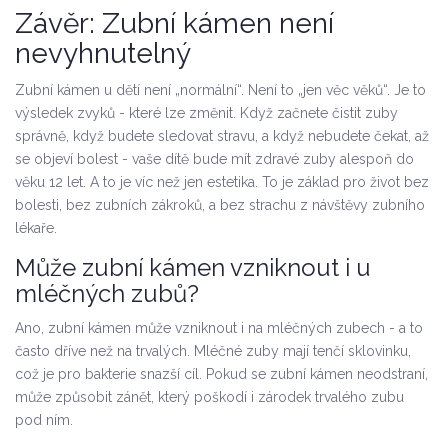
Závěr: Zubní kámen není
nevyhnutelný
Zubní kámen u dětí není „normální“. Není to „jen věc věků“. Je to
výsledek zvyků - které lze změnit. Když začnete čistit zuby
správně, když budete sledovat stravu, a když nebudete čekat, až
se objeví bolest - vaše dítě bude mít zdravé zuby alespoň do
věku 12 let. A to je víc než jen estetika. To je základ pro život bez
bolesti, bez zubních zákroků, a bez strachu z návštěvy zubního
lékaře.
Může zubní kámen vzniknout i u
mléčných zubů?
Ano, zubní kámen může vzniknout i na mléčných zubech - a to
často dříve než na trvalých. Mléčné zuby mají tenčí sklovinku,
což je pro bakterie snazší cíl. Pokud se zubní kámen neodstraní,
může způsobit zánět, který poškodí i zárodek trvalého zubu
pod ním.