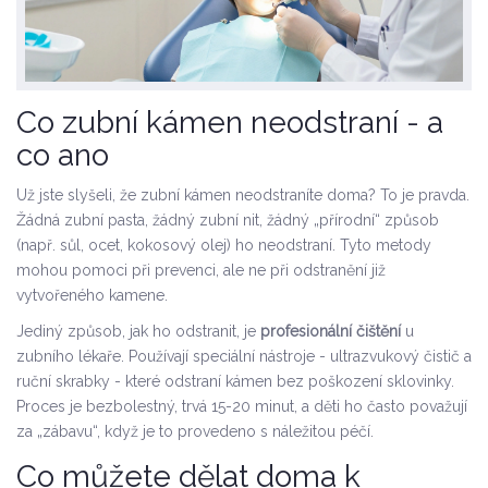
Co zubní kámen neodstraní - a
co ano
Už jste slyšeli, že zubní kámen neodstraníte doma? To je pravda.
Žádná zubní pasta, žádný zubní nit, žádný „přírodní“ způsob
(např. sůl, ocet, kokosový olej) ho neodstraní. Tyto metody
mohou pomoci při prevenci, ale ne při odstranění již
vytvořeného kamene.
Jediný způsob, jak ho odstranit, je
profesionální čištění
u
zubního lékaře. Používají speciální nástroje - ultrazvukový čistič a
ruční skrabky - které odstraní kámen bez poškození sklovinky.
Proces je bezbolestný, trvá 15-20 minut, a děti ho často považují
za „zábavu“, když je to provedeno s náležitou péčí.
Co můžete dělat doma k