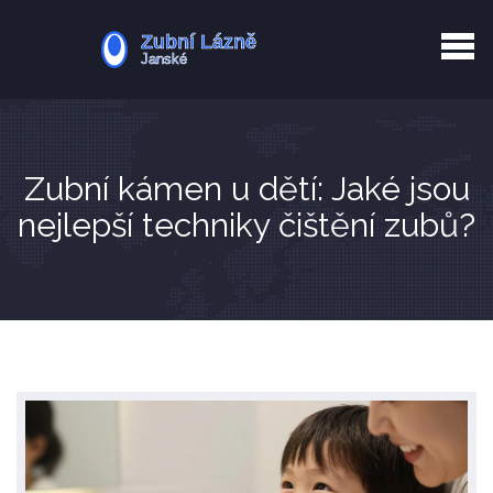
Kurkuma rizika
Zotavení po extrakci
Vyřazení z evidence
Zub 38 péče
Zubní kámen u dětí: Jaké jsou
nejlepší techniky čištění zubů?