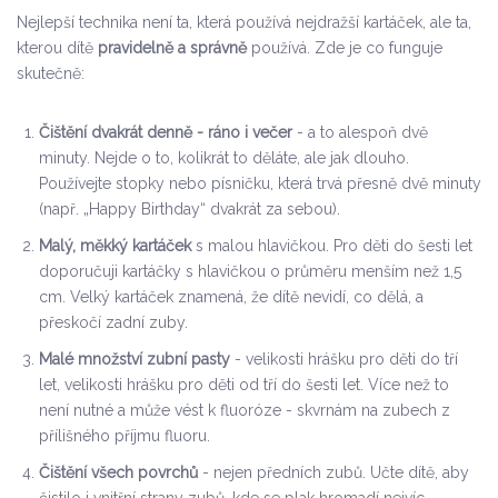
Nejlepší technika není ta, která používá nejdražší kartáček, ale ta,
kterou dítě
pravidelně a správně
používá. Zde je co funguje
skutečně:
Čištění dvakrát denně - ráno i večer
- a to alespoň dvě
minuty. Nejde o to, kolikrát to děláte, ale jak dlouho.
Používejte stopky nebo písničku, která trvá přesně dvě minuty
(např. „Happy Birthday“ dvakrát za sebou).
Malý, měkký kartáček
s malou hlavičkou. Pro děti do šesti let
doporučuji kartáčky s hlavičkou o průměru menším než 1,5
cm. Velký kartáček znamená, že dítě nevidí, co dělá, a
přeskočí zadní zuby.
Malé množství zubní pasty
- velikosti hrášku pro děti do tří
let, velikosti hrášku pro děti od tří do šesti let. Více než to
není nutné a může vést k fluoróze - skvrnám na zubech z
přílišného příjmu fluoru.
Čištění všech povrchů
- nejen předních zubů. Učte dítě, aby