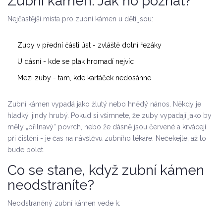
Zubní kámen: Jak ho poznat?
Nejčastější místa pro zubní kámen u dětí jsou:
Zuby v přední části úst - zvláště dolní řezáky
U dásní - kde se plak hromadí nejvíc
Mezi zuby - tam, kde kartáček nedosáhne
Zubní kámen vypadá jako žlutý nebo hnědý nános. Někdy je
hladký, jindy hrubý. Pokud si všimnete, že zuby vypadají jako by
měly „přilnavý“ povrch, nebo že dásně jsou červené a krvácejí
při čištění - je čas na návštěvu zubního lékaře. Nečekejte, až to
bude bolet.
Co se stane, když zubní kámen
neodstraníte?
Neodstraněný zubní kámen vede k: