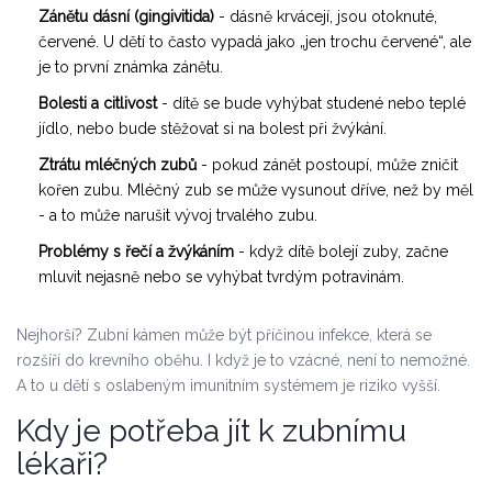
Zánětu dásní (gingivitida)
- dásně krvácejí, jsou otoknuté,
červené. U dětí to často vypadá jako „jen trochu červené“, ale
je to první známka zánětu.
Bolesti a citlivost
- dítě se bude vyhýbat studené nebo teplé
jídlo, nebo bude stěžovat si na bolest při žvýkání.
Ztrátu mléčných zubů
- pokud zánět postoupí, může zničit
kořen zubu. Mléčný zub se může vysunout dříve, než by měl
- a to může narušit vývoj trvalého zubu.
Problémy s řečí a žvýkáním
- když dítě bolejí zuby, začne
mluvit nejasně nebo se vyhýbat tvrdým potravinám.
Nejhorší? Zubní kámen může být příčinou infekce, která se
rozšíří do krevního oběhu. I když je to vzácné, není to nemožné.
A to u dětí s oslabeným imunitním systémem je riziko vyšší.
Kdy je potřeba jít k zubnímu
lékaři?