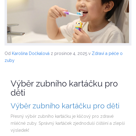
Od
Karolína Dočkalová
z prosince 4, 2025
v
Zdraví a péče o
zuby
Výběr zubního kartáčku pro
děti
Výběr zubního kartáčku pro děti
Přesný výběr zubního kartáčku je klíčový pro zdravé
mléčné zuby. Správný kartáček zjednoduší čištění a zlepší
výsledek!