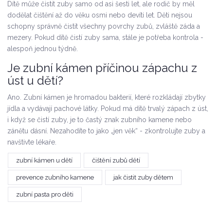
Dítě může čistit zuby samo od asi šesti let, ale rodič by měl
dodělat čištění až do věku osmi nebo devíti let. Děti nejsou
schopny správně čistit všechny povrchy zubů, zvláště záda a
mezery. Pokud dítě čistí zuby sama, stále je potřeba kontrola -
alespoň jednou týdně.
Je zubní kámen příčinou zápachu z
úst u dětí?
Ano. Zubní kámen je hromadou bakterií, které rozkládají zbytky
jídla a vydávají pachové látky. Pokud má dítě trvalý zápach z úst,
i když se čistí zuby, je to častý znak zubního kamene nebo
zánětu dásní. Nezahodíte to jako „jen věk“ - zkontrolujte zuby a
navštivte lékaře.
zubní kámen u dětí
čištění zubů dětí
prevence zubního kamene
jak čistit zuby dětem
zubní pasta pro děti