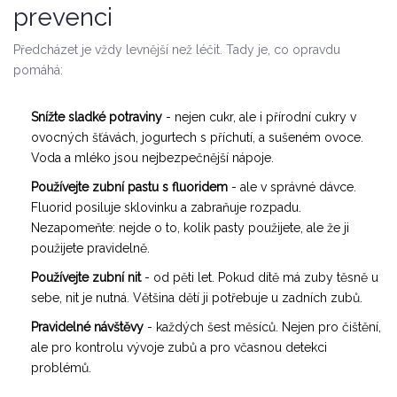
prevenci
Předcházet je vždy levnější než léčit. Tady je, co opravdu
pomáhá:
Snížte sladké potraviny
- nejen cukr, ale i přírodní cukry v
ovocných šťávách, jogurtech s příchutí, a sušeném ovoce.
Voda a mléko jsou nejbezpečnější nápoje.
Používejte zubní pastu s fluoridem
- ale v správné dávce.
Fluorid posiluje sklovinku a zabraňuje rozpadu.
Nezapomeňte: nejde o to, kolik pasty použijete, ale že ji
použijete pravidelně.
Používejte zubní nit
- od pěti let. Pokud dítě má zuby těsně u
sebe, nit je nutná. Většina dětí ji potřebuje u zadních zubů.
Pravidelné návštěvy
- každých šest měsíců. Nejen pro čištění,
ale pro kontrolu vývoje zubů a pro včasnou detekci
problémů.