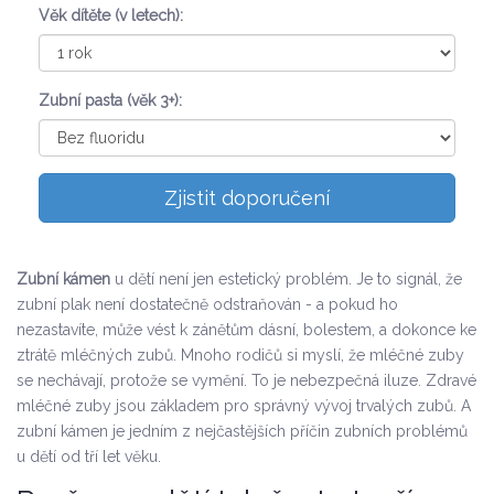
Věk dítěte (v letech):
Zubní pasta (věk 3+):
Zjistit doporučení
Zubní kámen
u dětí není jen estetický problém. Je to signál, že
zubní plak není dostatečně odstraňován - a pokud ho
nezastavíte, může vést k zánětům dásní, bolestem, a dokonce ke
ztrátě mléčných zubů. Mnoho rodičů si myslí, že mléčné zuby
se nechávají, protože se vymění. To je nebezpečná iluze. Zdravé
mléčné zuby jsou základem pro správný vývoj trvalých zubů. A
zubní kámen je jedním z nejčastějších příčin zubních problémů
u dětí od tří let věku.