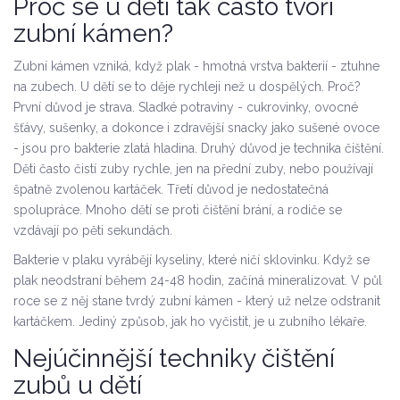
Proč se u dětí tak často tvoří
zubní kámen?
Zubní kámen vzniká, když plak - hmotná vrstva bakterií - ztuhne
na zubech. U dětí se to děje rychleji než u dospělých. Proč?
První důvod je strava. Sladké potraviny - cukrovinky, ovocné
šťávy, sušenky, a dokonce i zdravější snacky jako sušené ovoce
- jsou pro bakterie zlatá hladina. Druhý důvod je technika čištění.
Děti často čistí zuby rychle, jen na přední zuby, nebo používají
špatně zvolenou kartáček. Třetí důvod je nedostatečná
spolupráce. Mnoho dětí se proti čištění brání, a rodiče se
vzdávají po pěti sekundách.
Bakterie v plaku vyrábějí kyseliny, které ničí sklovinku. Když se
plak neodstraní během 24-48 hodin, začíná mineralizovat. V půl
roce se z něj stane tvrdý zubní kámen - který už nelze odstranit
kartáčkem. Jediný způsob, jak ho vyčistit, je u zubního lékaře.
Nejúčinnější techniky čištění
zubů u dětí