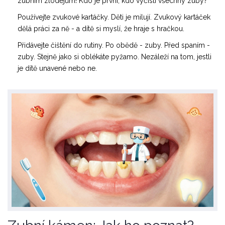
zubním zlodejům! Kdo je první, kdo vyčistí všechny zuby?“
Používejte zvukové kartáčky. Děti je milují. Zvukový kartáček
dělá práci za ně - a dítě si myslí, že hraje s hračkou.
Přidávejte čištění do rutiny. Po obědě - zuby. Před spaním -
zuby. Stejně jako si oblékáte pyžamo. Nezáleží na tom, jestli
je dítě unavené nebo ne.