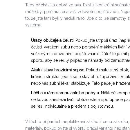
Tady přichází ta dobrá zpráva. Existují konkrétní scénář
může být plně hrazena vaší zdravotní pojišťovnou
. Nejd
to, že jste tam byli v neděli ráno. Jde o to, že samotný
systému.
Úrazy obličeje a čelisti:
Pokud jste utrpěli úraz (např
čelisti, vyražení zubu nebo poranění měkkých tkání v 
veškerými zdravotními pojišťovnami. Důležité je mít 
sportu, aby se řešily případné náhrady od zaměstna
Akutní stavy hrozícími sepse:
Pokud máte silný otok, k
krčních struktur, jedná se o stav ohrožující život. 
nebo vás zubní lékař stabilizuje. Tato péče je hrazena
Léčba v rámci ambulantního pobytu:
Některé komplex
celkovou anestezii kvůli obtížnostem spolupráce pac
se řeší individuálně a předem s pojišťovnou.
V těchto případech neplatíte ani základní cenu zákroku,
materiály, pokud byste si vybrali dražší variantu než stan