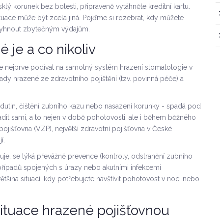
klý korunek bez bolesti, připraveně vytáhněte kreditní kartu.
tuace může být zcela jiná. Pojďme si rozebrat, kdy můžete
 vyhnout zbytečným výdajům.
 je a co nikoliv
 nejprve podívat na samotný systém hrazení stomatologie v
ady hrazené ze zdravotního pojištění (tzv. povinná péče) a
í dutin, čištění zubního kazu nebo nasazení korunky - spadá pod
dit sami, a to nejen v době pohotovosti, ale i během běžného
pojišťovna (VZP)
,
největší zdravotní pojišťovna v České
í.
uje, se týká převážně prevence (kontroly, odstranění zubního
 případů spojených s úrazy nebo akutními infekcemi
většina situací, kdy potřebujete navštívit pohotovost v noci nebo
ituace hrazené pojišťovnou