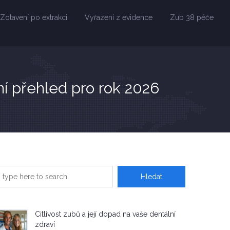
Zotavení po extrakci
Vyřazení z evidence
Zub 38 péče
í přehled pro rok 2026
Citlivost zubů a její dopad na vaše dentální
zdraví