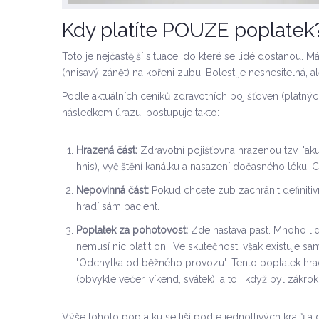
Kdy platíte POUZE poplatek?
Toto je nejčastější situace, do které se lidé dostanou. M
(hnisavý zánět) na kořeni zubu. Bolest je nesnesitelná, 
Podle aktuálních ceníků zdravotních pojišťoven (platnýc
následkem úrazu, postupuje takto:
Hrazená část:
Zdravotní pojišťovna hrazenou tzv. "akut
hnis), vyčištění kanálku a nasazení dočasného léku. Cí
Nepovinná část:
Pokud chcete zub zachránit definitiv
hradí sám pacient.
Poplatek za pohotovost:
Zde nastává past. Mnoho lidí
nemusí nic platit oni. Ve skutečnosti však existuje 
"Odchylka od běžného provozu". Tento poplatek hra
(obvykle večer, víkend, svátek), a to i když byl zákro
Výše tohoto poplatku se liší podle jednotlivých krajů 