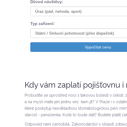
Důvod návštěvy:
Typ zařízení:
Vypočítat cenu
Kdy vám zaplatí pojišťovnu i
Probudíte se uprostřed noci s takovou bolestí v čelisti, 
a na mysli máte jen jednu věc: kam jít? V Praze i v osta
které
poskytují neodkladnou stomatologickou péči mi
starost - peněženka. Kolik to bude stát? Budete platit 
Odpověď není černobílá. Zákonodárství v oblasti zdravo