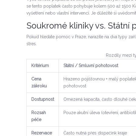
se tento poplatek často pohybuje kolem 500 až 1500 Kč, 
vyšetření nebo vlastní intervenci. Je důležité si uvědomit
Soukromé kliniky vs. Státní p
Pokud hledáte pomoc v Praze, narazíte na dva typy zař
stres.
Rozdíly mezi t
Kritérium
Státní / Smluvní pohotovost
Cena
Hrazeno pojišťovnou + malý poplate
zákroku
pohotovost
Dostupnost
Omezená kapacita, často dlouhé ček
Rozsah
Pouze akutní úleva (otevření, antibioti
péče
Rezervace
Často nutná přes dispečink kraje