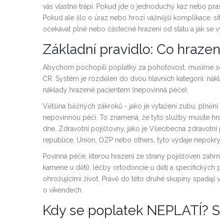
vás vlastně trápí. Pokud jde o jednoduchý kaz nebo pras
Pokud ale šlo o úraz nebo hrozí vážnější komplikace, si
očekávat plné nebo částečné hrazení od státu a jak se
Základní pravidlo: Co hrazené
Abychom pochopili poplatky za pohotovost, musíme se
ČR. Systém je rozdělen do dvou hlavních kategorií: nákl
náklady hrazené pacientem (nepovinná péče).
Většina běžných zákroků - jako je vytažení zubu, plněn
nepovinnou péči. To znamená, že tyto služby musíte hra
dne. Zdravotní pojišťovny, jako je
Všeobecná zdravotní 
republice
, Union, OZP nebo others, tyto výdaje nepokryj
Povinná péče, kterou hrazení ze strany pojišťoven zahrn
kamene u dětí), léčby ortodoncie u dětí a specifických
ohrožujícími život. Právě do této druhé skupiny spadají 
o víkendech.
Kdy se poplatek NEPLATÍ? S