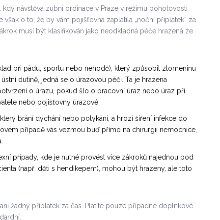
e, kdy návštěva
zubní ordinace v Praze
v režimu pohotovosti
e však o to, že by vám pojišťovna zaplatila „noční příplatek“ za
 zákrok musí být klasifikován jako neodkladná péče hrazená ze
íklad při pádu, sportu nebo nehodě), který způsobil zlomeninu
ústní dutině, jedná se o úrazovou péči. Ta je hrazena
potvrzení o úrazu, pokud šlo o pracovní úraz nebo úraz při
vatele nebo pojišťovny úrazové.
terý brání dýchání nebo polykání, a hrozí šíření infekce do
V takovém případě vás vezmou buď přímo na chirurgii nemocnice,
.
ní případy, kde je nutné provést více zákroků najednou pod
ienta (např. děti s hendikepem), mohou být hrazeny, ale toto
 ani žádný příplatek za čas. Platíte pouze případné doplnkové
dardní.