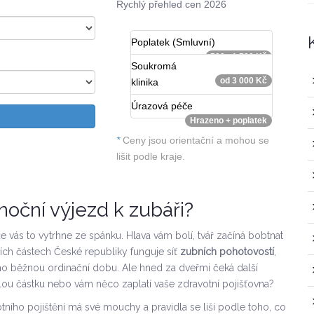
Rychlý přehled cen 2026
Poplatek (Smluvní)
500 - 1 500 Kč
Soukromá
od 3 000 Kč
klinika
Úrazová péče
Hrazeno + poplatek
*
Ceny jsou orientační a mohou se
lišit podle kraje.
 noční výjezd k zubáři?
že vás to vytrhne ze spánku. Hlava vám bolí, tvář začíná bobtnat
tních částech České republiky funguje síť
zubních pohotovostí
,
mo běžnou ordinační dobu
. Ale hned za dveřmi čeká další
celou částku nebo vám něco zaplatí vaše zdravotní pojišťovna?
tního pojištění má své mouchy a pravidla se liší podle toho, co