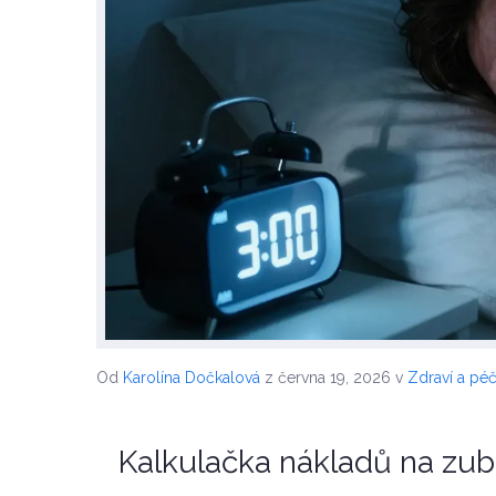
Od
Karolína Dočkalová
z června 19, 2026
v
Zdraví a pé
Kalkulačka nákladů na zub