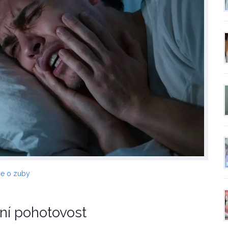
če o zuby
ní pohotovost