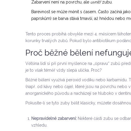
Zabarvení není na povrchu, ale
uvnitř
zubu.
Barevnost se může měnit s časem. Často začíná jako 
paprskům) se barva stává tmavší, až hnědou nebo 
Tento proces probíhá obvykle mezi 4. měsícem těhotenstv
korunky trvalých zubů. Pokud bylo antibiotikum podáno
Proč běžné bělení nefunguj
Většina lidí si při první myšlence na „opravu“ zubů před
je to však téměř vždy slepá ulička. Proč?
Běžné bělení využívá peroxid vodíku nebo karbamidu. Ty
(např. od kávy nebo čaje), které jsou na povrchu nebo v
anorganického původu a nacházejí se hluboko v dentinu
Pokusíte-li se tyto zuby bělit klasicky, můžete dosáhnou
Nepravidelné zabarvení:
Některé části zubu se odbar
vzhledu.