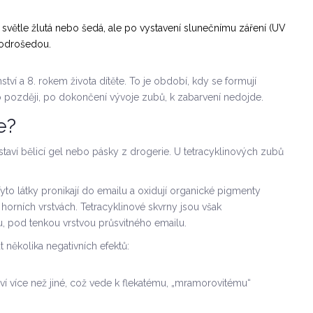
světle žlutá nebo šedá, ale po vystavení slunečnímu záření (UV
modrošedou.
í a 8. rokem života dítěte. To je období, kdy se formují
 později, po dokončení vývoje zubů, k zabarvení nedojde.
e?
staví bělicí gel nebo pásky z drogerie. U tetracyklinových zubů
to látky pronikají do emailu a oxidují organické pigmenty
 horních vrstvách. Tetracyklinové skvrny jsou však
, pod tenkou vrstvou průsvitného emailu.
t několika negativních efektů:
ví více než jiné, což vede k flekatému, „mramorovitému“