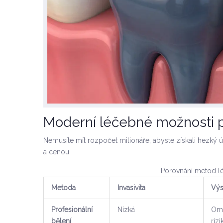
Moderní léčebné možnosti 
Nemusíte mít rozpočet milionáře, abyste získali hezký ús
a cenou.
Porovnání metod lé
Metoda
Invasivita
Výs
Profesionální
Nízká
Ome
bělení
rizi