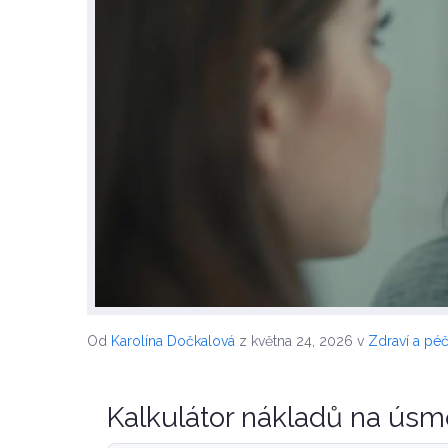
Od
Karolína Dočkalová
z května 24, 2026
v
Zdraví a pé
Kalkulátor nákladů na ús