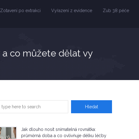
Zotavení po extrakci
Vyřazení z evidence
Zub 38 péče
y a co můžete dělat vy
Jak dlouho nosit snímatelná rovnátka:
průměrná doba a co ovlivňuje délku léčby