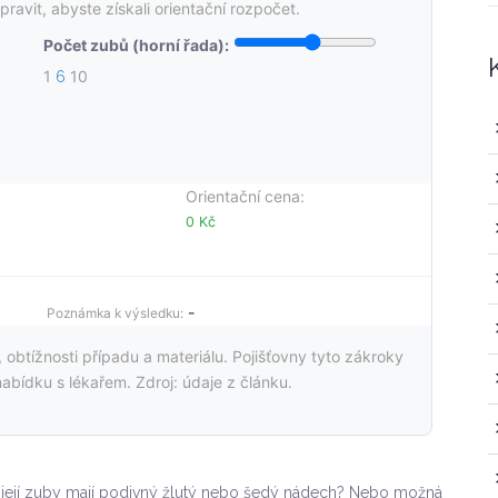
avit, abyste získali orientační rozpočet.
Počet zubů (horní řada):
1
10
6
Orientační cena:
0 Kč
-
Poznámka k výsledku:
y, obtížnosti případu a materiálu. Pojišťovny tyto zákroky
abídku s lékařem. Zdroj: údaje z článku.
e její zuby mají podivný žlutý nebo šedý nádech? Nebo možná