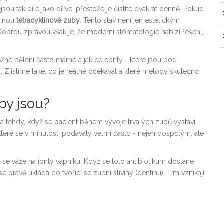
sou tak bílé jako dříve, přestože je čistíte dvakrát denně. Pokud
íčinou
tetracyklinové zuby
. Tento stav není jen estetickým
brou zprávou však je, že moderní stomatologie nabízí řešení,
žné bělení často marné a jak celebrity - které jsou pod
. Zjistíme také, co je reálné očekávat a které metody skutečně
by jsou?
ká tehdy, když se pacient během vývoje trvalých zubů vystaví
, které se v minulosti podávaly velmi často - nejen dospělým, ale
é se váže na ionty vápníku
.
Když se toto antibiotikum dostane
e právě ukládá do tvořící se zubní sliviny (dentinu). Tím vznikají