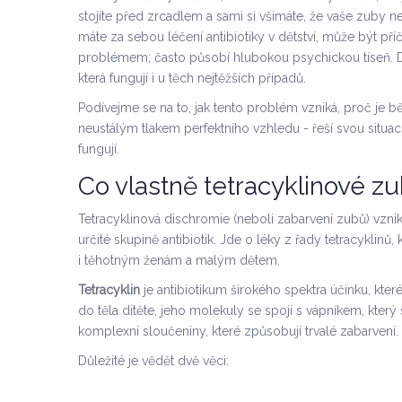
stojíte před zrcadlem a sami si všimáte, že vaše zuby nej
máte za sebou léčení antibiotiky v dětství, může být př
problémem; často působí hlubokou psychickou tíseň. Do
která fungují i u těch nejtěžších případů.
Podívejme se na to, jak tento problém vzniká, proč je bě
neustálým tlakem perfektního vzhledu - řeší svou situaci
fungují.
Co vlastně tetracyklinové zu
Tetracyklinová dischromie (neboli zabarvení zubů) vzni
určité skupině antibiotik. Jde o léky z řady tetracyklinů
i těhotným ženám a malým dětem.
Tetracyklin
je
antibiotikum širokého spektra účinku, kter
do těla dítěte, jeho molekuly se spojí s vápníkem, který s
komplexní sloučeniny, které způsobují trvalé zabarvení.
Důležité je vědět dvě věci: