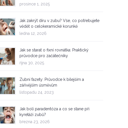
prosince 1, 2025
Jak zakrýt díru v zubu? Vše, co potřebujete
vědět o celokeramické korunkě
ledna 12, 2026
Jak se starat o fixní rovnátka: Praktický
průvodce pro začátečníky
října 30, 2025
Zubní fazety: Průvodce k bílejším a
zářivějším úsměvům
listopadu 24, 2023
Jak bolí paradentóza a co se stane při
kyretáži zubů?
března 23, 2026