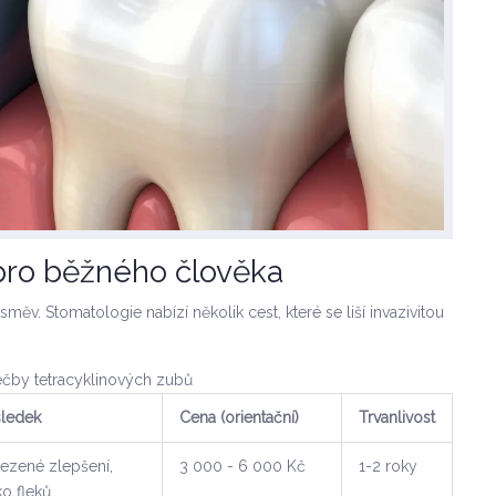
pro běžného člověka
měv. Stomatologie nabízí několik cest, které se liší invazivitou
čby tetracyklinových zubů
ledek
Cena (orientační)
Trvanlivost
zené zlepšení,
3 000 - 6 000 Kč
1-2 roky
ko fleků