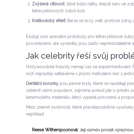
Zvýšená citlivost:
Silné bělicí látky dráždí nerv ve 
tetracyklinových zubů) bolí.
Krátkodobý efekt:
Barva se brzy vrátí, protože zdroj
Existují sice speciální protokoly pro tetracyklinové zu
procedurami, ale výsledky jsou často nepředvídatelné a
Jak celebrity řeší svůj prob
Hollywoodské hvězdy nemají čas na experimentování. Po
nich nejčastěji setkáváme s jinými metodami než s je
Dentální korunky
jsou
pevné kryty, které se navlékají p
celebrit velmi populární, zejména pokud jde o přední zuby
keramického materiálu, který vypadá přirozeně a propo
Mezi známé osobnosti, které pravděpodobně využívaly r
například:
Reese Witherspoonová:
Její úsměv prošel výraznou