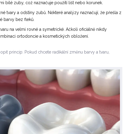
 bílé zuby, což naznačuje použití lišt nebo korunek.
é tvary a odstíny zubů. Některé analýzy naznačují, že přešla z
é barvy bez fleků.
aru na velmi rovné a symetrické. Ačkoli oficiálně nikdy
kombinaci ortodoncie a kosmetických obložení.
pit princip: Pokud chcete radikální změnu barvy a tvaru,