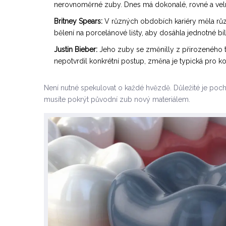
nerovnoměrné zuby. Dnes má dokonalé, rovné a velmi
Britney Spears:
V různých obdobích kariéry měla různ
bělení na porcelánové lišty, aby dosáhla jednotné bíl
Justin Bieber:
Jeho zuby se změnilly z přirozeného tv
nepotvrdil konkrétní postup, změna je typická pro 
Není nutné spekulovat o každé hvězdě. Důležité je pocho
musíte pokrýt původní zub nový materiálem.