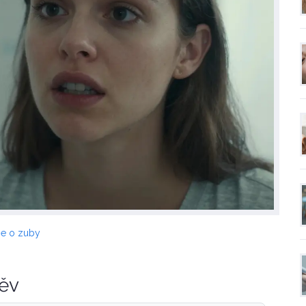
če o zuby
měv