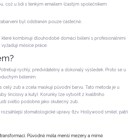
zubu, což u lidí s tenkým emailem (častým společníkem
 zabarvení byl odstraněn pouze částečně.
by, které kombinují dlouhodobé domácí bělení s profesionálními
 vyžadují měsíce práce.
lém?
třebují rychlý, předvídatelný a dokonalý výsledek. Proto se u
dnoduchým bělením.
řes celý zub a zcela maskují původní barvu
.
Tato metoda je u
 (incisivy a kuty). Korunky lze vytvořit z kvalitního
uští světlo podobně jako skutečný zub.
ozsáhlejší stomatologické úpravy (tzv. Hollywood smile), patří
 transformací. Původně měla menší mezery a mírně