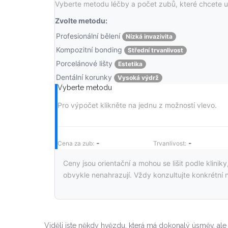
Vyberte metodu léčby a počet zubů, které chcete upr
Zvolte metodu:
Profesionální bělení
Nízká invazivita
Kompozitní bonding
Střední trvanlivost
Porcelánové lišty
Estetika
Dentální korunky
Vysoká výdrž
Vyberte metodu
Pro výpočet klikněte na jednu z možností vlevo.
-
-
Cena za zub:
Trvanlivost:
Ceny jsou orientační a mohou se lišit podle klinik
obvykle nenahrazují. Vždy konzultujte konkrétní n
Viděli jste někdy hvězdu, která má dokonalý úsměv, al