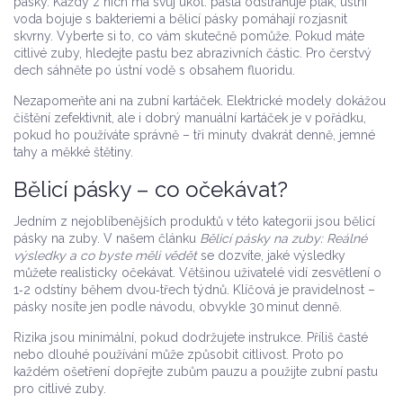
pásky. Každý z nich má svůj úkol: pasta odstraňuje plak, ústní
voda bojuje s bakteriemi a bělicí pásky pomáhají rozjasnit
skvrny. Vyberte si to, co vám skutečně pomůže. Pokud máte
citlivé zuby, hledejte pastu bez abrazivních částic. Pro čerstvý
dech sáhněte po ústní vodě s obsahem fluoridu.
Nezapomeňte ani na zubní kartáček. Elektrické modely dokážou
čištění zefektivnit, ale i dobrý manuální kartáček je v pořádku,
pokud ho používáte správně – tři minuty dvakrát denně, jemné
tahy a měkké štětiny.
Bělicí pásky – co očekávat?
Jedním z nejoblíbenějších produktů v této kategorii jsou bělicí
pásky na zuby. V našem článku
Bělicí pásky na zuby: Reálné
výsledky a co byste měli vědět
se dozvíte, jaké výsledky
můžete realisticky očekávat. Většinou uživatelé vidí zesvětlení o
1‑2 odstíny během dvou‑třech týdnů. Klíčová je pravidelnost –
pásky nosíte jen podle návodu, obvykle 30 minut denně.
Rizika jsou minimální, pokud dodržujete instrukce. Příliš časté
nebo dlouhé používání může způsobit citlivost. Proto po
každém ošetření dopřejte zubům pauzu a použijte zubní pastu
pro citlivé zuby.