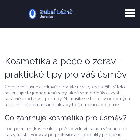
Kurkuma rizika
Zotavení po extrakci
Vyřazení z evidence
Zub 38 péče
Kosmetika a péče o zdraví –
praktické tipy pro váš úsměv
Chcete mít jasné a zdravé zuby, ale nevíte, kde začít? V této
sekci najdete jednoduché rady, které vám pomůžou zvolit
správné produkty a postupy. Nemusíte se hrabat v odborných
textech – vše je napsáno tak, aby to šlo rovnou do praxe.
Co zahrnuje kosmetika pro úsměv?
Pod pojmem „kosmetika a péče o zdraví“ spadá všechno od
pasty a ústní vody až po profesionální produkty jako bělicí