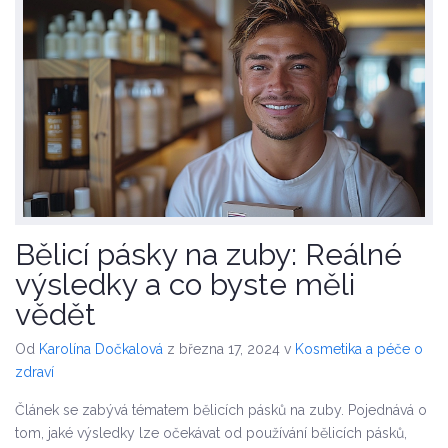
Bělicí pásky na zuby: Reálné
výsledky a co byste měli
vědět
Od
Karolína Dočkalová
z března 17, 2024
v
Kosmetika a péče o
zdraví
Článek se zabývá tématem bělicích pásků na zuby. Pojednává o
tom, jaké výsledky lze očekávat od používání bělicích pásků,