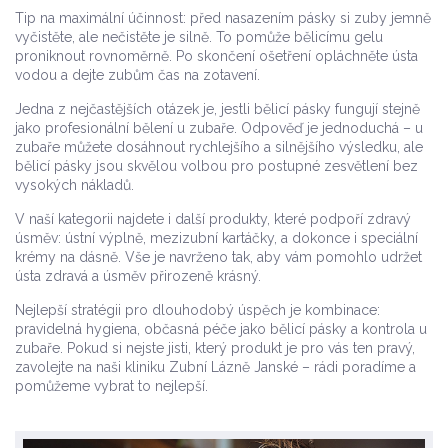
Tip na maximální účinnost: před nasazením pásky si zuby jemně
vyčistěte, ale nečistěte je silně. To pomůže bělicímu gelu
proniknout rovnoměrně. Po skončení ošetření opláchněte ústa
vodou a dejte zubům čas na zotavení.
Jedna z nejčastějších otázek je, jestli bělicí pásky fungují stejně
jako profesionální bělení u zubaře. Odpověď je jednoduchá – u
zubaře můžete dosáhnout rychlejšího a silnějšího výsledku, ale
bělicí pásky jsou skvělou volbou pro postupné zesvětlení bez
vysokých nákladů.
V naší kategorii najdete i další produkty, které podpoří zdravý
úsměv: ústní výplně, mezizubní kartáčky, a dokonce i speciální
krémy na dásně. Vše je navrženo tak, aby vám pomohlo udržet
ústa zdravá a úsměv přirozeně krásný.
Nejlepší stratégii pro dlouhodobý úspěch je kombinace:
pravidelná hygiena, občasná péče jako bělicí pásky a kontrola u
zubaře. Pokud si nejste jisti, který produkt je pro vás ten pravý,
zavolejte na naši kliniku Zubní Lázně Janské – rádi poradíme a
pomůžeme vybrat to nejlepší.