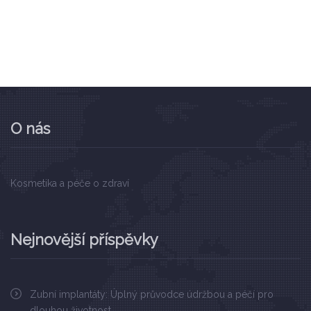
O nás
Kosmetika a péče o zdraví
Nejnovější příspěvky
Zubní implantáty: Úplný průvodce údržbou a péčí pro
dlouhou životnost