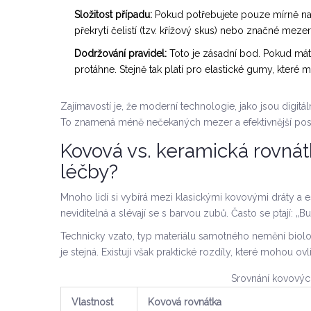
Složitost případu:
Pokud potřebujete pouze mírně naro
překrytí čelistí (tzv. křížový skus) nebo značné mezer
Dodržování pravidel:
Toto je zásadní bod. Pokud máte
protáhne. Stejně tak platí pro elastické gumy, které 
Zajímavostí je, že moderní technologie, jako jsou digitál
To znamená méně nečekaných mezer a efektivnější po
Kovová vs. keramická rovnát
léčby?
Mnoho lidí si vybírá mezi klasickými kovovými dráty a e
neviditelná a slévají se s barvou zubů
.
Často se ptají: „B
Technicky vzato, typ materiálu samotného nemění biolo
je stejná. Existují však praktické rozdíly, které mohou ov
Srovnání kovovýc
Vlastnost
Kovová rovnátka