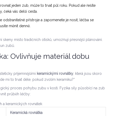
vnat jeden zub, může to trvat půl roku. Pokud ale řešíte
y, čeká vás delší cesta.
 odstranitelné přístroje a zapomenete je nosit, léčba se
musíte měnit denně.
ní skeny místo tradičních otisků, umožňují přesnější plánování.
sun zubů.
ka: Ovlivňuje materiál dobu
steticky příjemnějšími
keramickými rovnátky
, která jsou
skoro
ude mi to trvat déle, pokud zvolím keramiku?“
gický proces pohybu zubu v kosti. Fyzika síly působící na zub
livnit průběh léčby:
h a keramických rovnátek
Keramická rovnátka