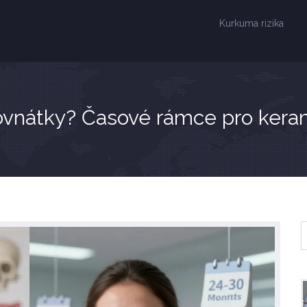
Kurkuma rizika
rovnátky? Časové rámce pro kera