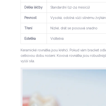
Délka léčby
Standardní (12-24 měsíců)
Pevnost
Vysoká, odolná vůči silnému žvýkán
Tření
Nízké, drát se posouvá snadno
Estetika
Viditelná
Keramické rovnátka jsou křehčí. Pokud vám bracket odlet
celkovou dobu nošení. Kovová rovnátka jsou robustnější 
vyšší síla.