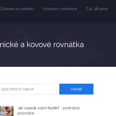
Zotavení po extrakci
Vyřazení z evidence
Zub 38 péče
mické a kovové rovnátka
Jak vypadá zubní fazeta? - podrobný
průvodce