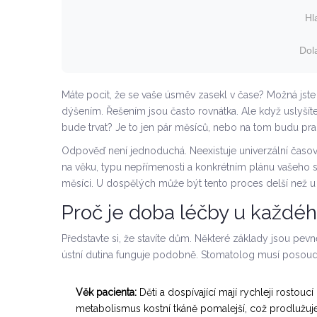
Hl
Dol
Máte pocit, že se vaše úsměv zasekl v čase? Možná jste
dýšením. Řešením jsou často rovnátka. Ale když uslyšíte
bude trvat? Je to jen pár měsíců, nebo na tom budu pr
Odpověď není jednoduchá. Neexistuje univerzální časov
na věku, typu nepřímenosti a konkrétním plánu vašeho 
měsíci. U dospělých může být tento proces delší než u dě
Proč je doba léčby u každéh
Představte si, že stavíte dům. Některé základy jsou pevné
ústní dutina funguje podobně. Stomatolog musí posoudit 
Věk pacienta:
Děti a dospívající mají rychleji rostouc
metabolismus kostní tkáně pomalejší, což prodlužuj