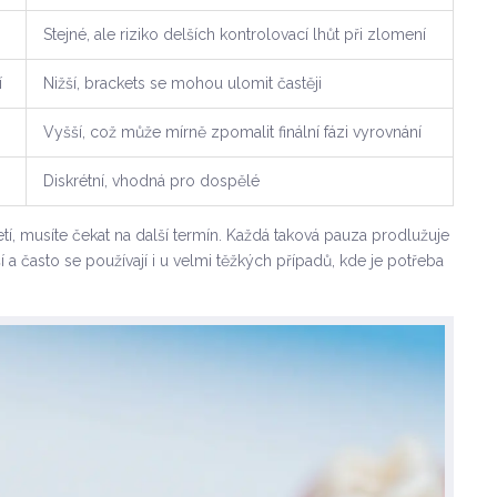
Stejné, ale riziko delších kontrolovací lhůt při zlomení
í
Nižší, brackets se mohou ulomit častěji
Vyšší, což může mírně zpomalit finální fázi vyrovnání
Diskrétní, vhodná pro dospělé
í, musíte čekat na další termín. Každá taková pauza prodlužuje
a často se používají i u velmi těžkých případů, kde je potřeba