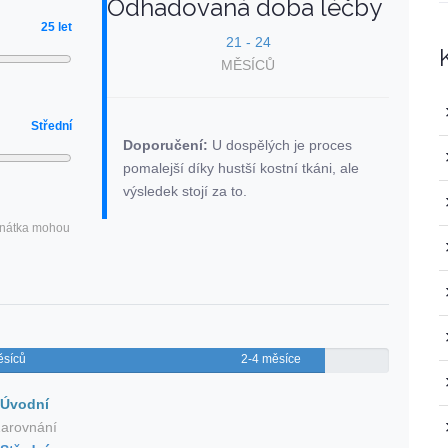
Odhadovaná doba léčby
25 let
21
-
24
MĚSÍCŮ
Střední
Doporučení:
U dospělých je proces
pomalejší díky hustší kostní tkáni, ale
výsledek stojí za to.
vnátka mohou
ěsíců
2-4 měsíce
Úvodní
arovnání