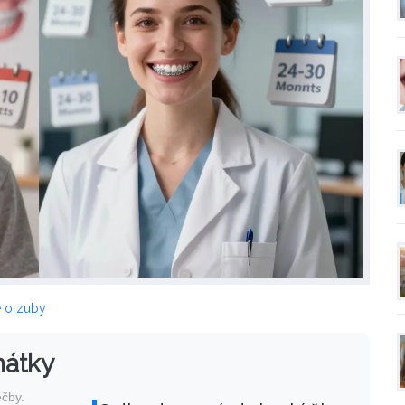
e o zuby
nátky
éčby.