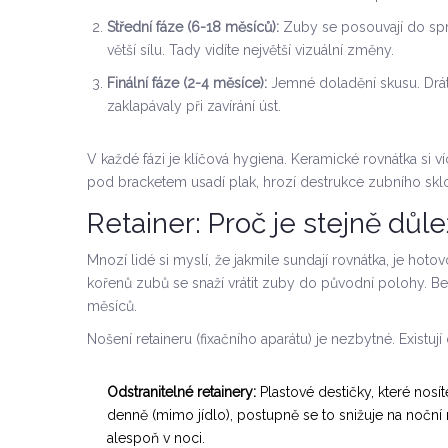
Střední fáze (6-18 měsíců):
Zuby se posouvají do sprá
větší sílu. Tady vidíte největší vizuální změny.
Finální fáze (2-4 měsíce):
Jemné doladění skusu. Dráty 
zaklapávaly při zavírání úst.
V každé fázi je klíčová hygiena. Keramické rovnátka si ví
pod bracketem usadí plak, hrozí destrukce zubního skl
Retainer: Proč je stejně důl
Mnozí lidé si myslí, že jakmile sundají rovnátka, je ho
kořenů zubů se snaží vrátit zuby do původní polohy. Be
měsíců.
Nošení retaineru (fixačního aparátu) je nezbytné. Existují
Odstranitelné retainery:
Plastové destičky, které nosí
denně (mimo jídlo), postupně se to snižuje na noční
alespoň v noci.