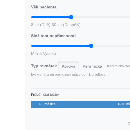
Věk pacienta
8 let (Dítě)
60 let (Dospělý)
Složitost nepřímenosti
Mírná
Vysoká
Typ rovnátek
Kovová
Keramická
Keramická ro
být křehčí a při poškození může dojít k prodlevám.
Průběh fází léčby
1-3 měsíce
6-18 m
Z