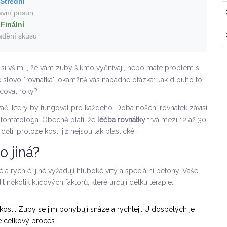
Střední
avní posun
Finální
adění skusu
 si všimli, že vám zuby šikmo vyčnívají, nebo máte problém s
 slovo "rovnátka", okamžitě vás napadne otázka: Jak dlouho to
acovat roky?
ač, který by fungoval pro každého. Doba nošení rovnátek závisí
stomatologa. Obecně platí, že
léčba rovnátky
trvá mezi 12 až 30
tí, protože kosti již nejsou tak plastické.
o jiná?
 a rychlé, jiné vyžadují hluboké vrty a speciální betony. Vaše
několik klíčových faktorů, které určují délku terapie.
í kosti. Zuby se jim pohybují snáze a rychleji. U dospělých je
e celkový proces.