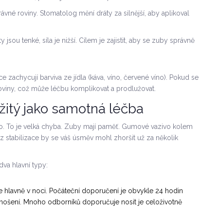
vné roviny. Stomatolog mění dráty za silnější, aby aplikoval
jsou tenké, síla je nižší. Cílem je zajistit, aby se zuby správně
ce zachycují barviva ze jídla (káva, víno, červené víno). Pokud se
oviny, což může léčbu komplikovat a prodlužovat.
ežitý jako samotná léčba
tovo. To je velká chyba. Zuby mají paměť. Gumové vazivo kolem
z stabilizace by se váš úsměv mohl zhoršit už za několik
 dva hlavní typy:
te hlavně v noci. Počáteční doporučení je obvykle 24 hodin
 nošení. Mnoho odborníků doporučuje nosit je celoživotně