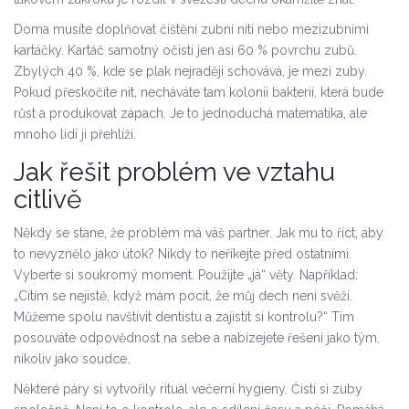
Doma musíte doplňovat čištění zubní nití nebo mezizubními
kartáčky. Kartáč samotný očistí jen asi 60 % povrchu zubů.
Zbylých 40 %, kde se plak nejraději schovává, je mezi zuby.
Pokud přeskočíte nit, necháváte tam kolonii bakterií, která bude
růst a produkovat zápach. Je to jednoduchá matematika, ale
mnoho lidí ji přehlíží.
Jak řešit problém ve vztahu
citlivě
Někdy se stane, že problém má váš partner. Jak mu to říct, aby
to nevyznělo jako útok? Nikdy to neříkejte před ostatními.
Vyberte si soukromý moment. Použijte „já“ věty. Například:
„Cítím se nejistě, když mám pocit, že můj dech není svěží.
Můžeme spolu navštívit dentistu a zajistit si kontrolu?“ Tím
posouváte odpovědnost na sebe a nabízejete řešení jako tým,
nikoliv jako soudce.
Některé páry si vytvořily rituál večerní hygieny. Čistí si zuby