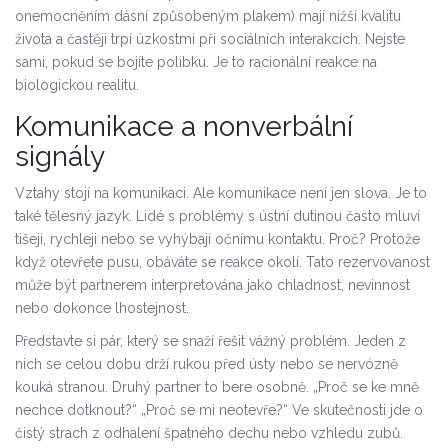
onemocněním dásní způsobeným plakem) mají nižší kvalitu
života a častěji trpí úzkostmi při sociálních interakcích. Nejste
sami, pokud se bojíte polibku. Je to racionální reakce na
biologickou realitu.
Komunikace a nonverbální
signály
Vztahy stojí na komunikaci. Ale komunikace není jen slova. Je to
také tělesný jazyk. Lidé s problémy s ústní dutinou často mluví
tišeji, rychleji nebo se vyhýbají očnímu kontaktu. Proč? Protože
když otevřete pusu, obáváte se reakce okolí. Tato rezervovanost
může být partnerem interpretována jako chladnost, nevinnost
nebo dokonce lhostejnost.
Představte si pár, který se snaží řešit vážný problém. Jeden z
nich se celou dobu drží rukou před ústy nebo se nervózně
kouká stranou. Druhý partner to bere osobně. „Proč se ke mně
nechce dotknout?“ „Proč se mi neotevře?“ Ve skutečnosti jde o
čistý strach z odhalení špatného dechu nebo vzhledu zubů.