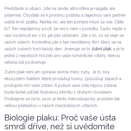
Představte si situaci. Jste na rande, atmosféra je napjatá, ale
příjemná. Chystáte se k prvnímu polibku a najednou vám partner
udělá krok zpátky. Neříká nic, ale ten pohled mluví za vše. Cítíte
to? Ten nepříjemný pocit, že něco není v pořádku. Často nejde o
vaši osobnost ani o to, jak jste oblečeni. Jde o to, co se děje ve
vašich ústech. Konkrétně jde o ten neviditelný film, který se na
vašich zubech tvoří každý den. Jmenuje se to
zubní plak
, a je to
jedna z největších hrozeb pro vaše romantické vztahy, kterou
většina lidí podceňuje.
Zubní plak není jen špinavá skvrna mezi zuby. Je to živý
ekosystém bakterií, které produkují toxiny, způsobují zápach a
postupně ničí vaše zdraví. A pokud vaše ústa nejsou zdravá,
bude těžké udržet hlubokou intimitu s druhým člověkem.
Podívejme se na to, proč je tento mikroskopický problém tak
velkou překážkou v našich mezilidských vztazích.
Biologie plaku: Proč vaše ústa
smrdí dříve, než si uvědomíte