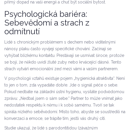
přímý dopad na vaši energii a chuť být sociální bytost.
Psychologická bariéra:
Sebevědomí a strach z
odmítnutí
Lidé s chronickým problémem s dechem nebo viditelnými
nánosy plaku často vyvíjejí specifické chování. Začínají se
vyhýbat blízkému kontaktu. Přestávají se usmívat široce, protože
se bojí, že někdo uvidí žluté zuby nebo krvácející dásně. Tento
strach vytváří emocionální zeď mezi vámi a vaším partnerem.
V psychologii vztahů existuje pojem „hygienická atraktivita“. Není
to jen o tom, zda vypadáte dobře. Jde o signál péče o sebe.
Pokud nedbáte na základní ústní hygienu, vysíláte podvědomou
zprávu: „Nedbal jsem o sám sebe.“ Partner to může vnímat jako
nedostatek respektu k němu i k sobě samému. Tvoří se tak
spirála nízkého sebēvědomí. Místo toho, abyste se soustředili na
konverzaci a emoce, se trápíte tím, jestli vás druhý cítí.
Studie ukazují, že lidé s parodontitidou (závažným