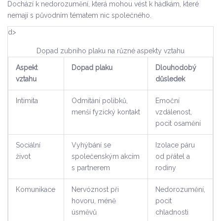
Dochází k nedorozumění, která mohou vést k hádkám, které
nemají s původním tématem nic společného.
d>
Dopad zubního plaku na různé aspekty vztahu
Aspekt
Dopad plaku
Dlouhodobý
vztahu
důsledek
Intimita
Odmítání polibků,
Emoční
menší fyzický kontakt
vzdálenost,
pocit osamění
Sociální
Vyhýbání se
Izolace páru
život
společenským akcím
od přátel a
s partnerem
rodiny
Komunikace
Nervóznost při
Nedorozumění,
hovoru, méně
pocit
úsměvů
chladnosti