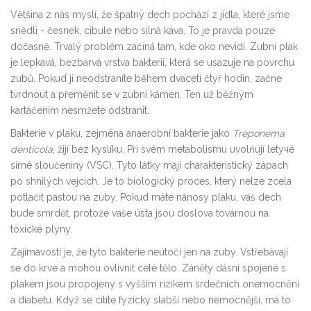
Většina z nás myslí, že špatný dech pochází z jídla, které jsme
snědli - česnek, cibule nebo silná káva. To je pravda pouze
dočasně. Trvalý problém začíná tam, kde oko nevidí. Zubní plak
je lepkavá, bezbarvá vrstva bakterií, která se usazuje na povrchu
zubů. Pokud ji neodstraníte během dvaceti čtyř hodin, začne
tvrdnout a přeměnit se v zubní kámen. Ten už běžným
kartáčením nesmžete odstranit.
Bakterie v plaku, zejména anaerobní bakterie jako
Treponema
denticola
, žijí bez kyslíku. Při svém metabolismu uvolňují letучé
sirné sloučeniny (VSC). Tyto látky mají charakteristický zápach
po shnilých vejcích. Je to biologický proces, který nelze zcela
potlačit pastou na zuby. Pokud máte nánosy plaku, váš dech
bude smrdět, protože vaše ústa jsou doslova továrnou na
toxické plyny.
Zajímavostí je, že tyto bakterie neútočí jen na zuby. Vstřebávají
se do krve a mohou ovlivnit celé tělo. Záněty dásní spojené s
plakem jsou propojeny s vyšším rizikem srdečních onemocnění
a diabetu. Když se cítíte fyzicky slabší nebo nemocnější, má to