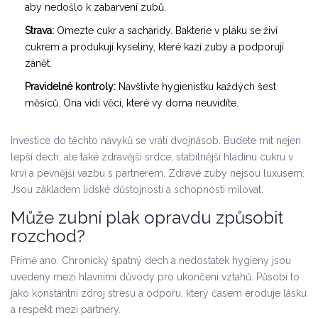
aby nedošlo k zabarvení zubů.
Strava:
Omezte cukr a sacharidy. Bakterie v plaku se živí
cukrem a produkují kyseliny, které kazí zuby a podporují
zánět.
Pravidelné kontroly:
Navštivte hygienistku každých šest
měsíců. Ona vidí věci, které vy doma neuvidíte.
Investice do těchto návyků se vrátí dvojnásob. Budete mít nejen
lepší dech, ale také zdravější srdce, stabilnější hladinu cukru v
krvi a pevnější vazbu s partnerem. Zdravé zuby nejsou luxusem.
Jsou základem lidské důstojnosti a schopnosti milovat.
Může zubní plak opravdu způsobit
rozchod?
Přímě ano. Chronický špatný dech a nedostatek hygieny jsou
uvedeny mezi hlavními důvody pro ukončení vztahů. Působí to
jako konstantní zdroj stresu a odporu, který časem eroduje lásku
a respekt mezi partnery.