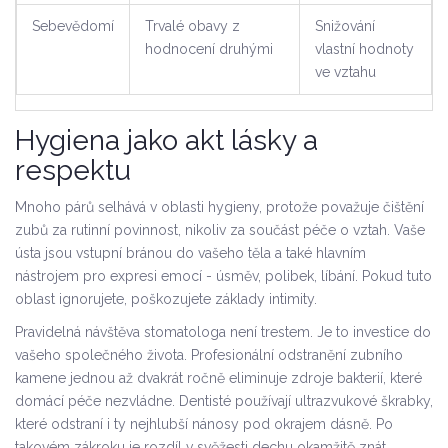
Sebevědomí
Trvalé obavy z
Snižování
hodnocení druhými
vlastní hodnoty
ve vztahu
Hygiena jako akt lásky a
respektu
Mnoho párů selhává v oblasti hygieny, protože považuje čištění
zubů za rutinní povinnost, nikoliv za součást péče o vztah. Vaše
ústa jsou vstupní bránou do vašeho těla a také hlavním
nástrojem pro expresi emocí - úsměv, polibek, líbání. Pokud tuto
oblast ignorujete, poškozujete základy intimity.
Pravidelná návštěva stomatologa není trestem. Je to investice do
vašeho společného života. Profesionální odstranění zubního
kamene jednou až dvakrát ročně eliminuje zdroje bakterií, které
domácí péče nezvládne. Dentisté používají ultrazvukové škrabky,
které odstraní i ty nejhlubší nánosy pod okrajem dásně. Po
takovém zákroku je rozdíl v svěžesti dechu okamžitě znát.