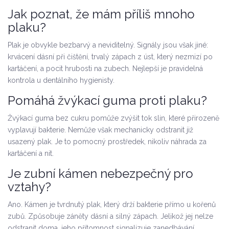
Jak poznat, že mám příliš mnoho
plaku?
Plak je obvykle bezbarvý a neviditelný. Signály jsou však jiné:
krvácení dásní při čištění, trvalý zápach z úst, který nezmizí po
kartáčení, a pocit hrubosti na zubech. Nejlepší je pravidelná
kontrola u dentálního hygienisty.
Pomáhá žvýkací guma proti plaku?
Žvýkací guma bez cukru pomůže zvýšit tok slin, které přirozeně
vyplavují bakterie. Nemůže však mechanicky odstranit již
usazený plak. Je to pomocný prostředek, nikoliv náhrada za
kartáčení a nit.
Je zubní kámen nebezpečný pro
vztahy?
Ano. Kámen je tvrdnutý plak, který drží bakterie přímo u kořenů
zubů. Způsobuje záněty dásní a silný zápach. Jelikož jej nelze
odstranit doma, jeho přítomnost signalizuje zanedbávání