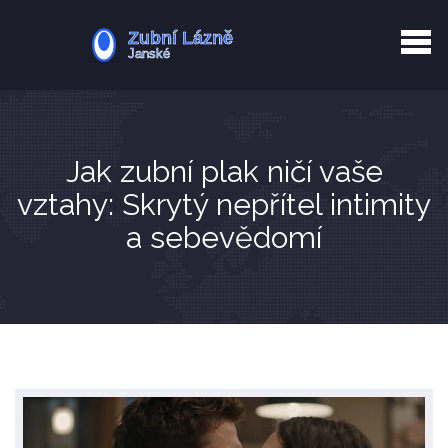
Kurkuma rizika
Zotavení po extrakci
Vyřazení z evidence
Zub 38 péče
Jak zubní plak ničí vaše
vztahy: Skrytý nepřítel intimity
a sebevědomí