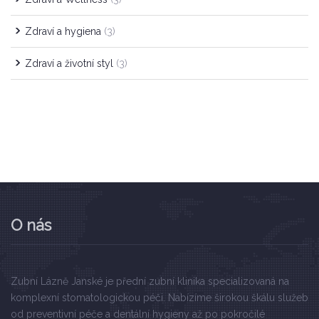
Zdraví a hygiena
(3)
Zdraví a životní styl
(3)
O nás
Zubní Lázně Janské je přední zubní klinika specializovaná na
komplexní stomatologickou péči. Nabízíme širokou škálu služeb
od preventivní péče a dentální hygieny až po pokročilé