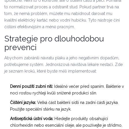
společně. Není to o kontrole, ale o sdílení času a péči. Pomáhá
to normalizovat proces a odstranit stud. Pokud partner trvá na
tom, že nemá problém, můžete mu nabídnout darovat mu
kvalitní elektrický kartáč nebo vodní hubičku. Tyto nástroje činí
čištění efektivnějším a méně pracným.
Strategie pro dlouhodobou
prevenci
Abychom zabránili návratu plaku a jeho negativním dopadům,
potřebujeme systém. Jednorázová návštěva lékaře nestačí. Zde
je seznam kroků, které byste měli implementovat:
Denní použití zubní niti:
Ideálně večer před spaním. Bakterie v
noci rostou rychleji kvůli snížené produkci slin.
Čištění jazyka:
Velká část bakterií sídlí na zadní části jazyka.
Použijte speciální stěrku na jazyk.
Antiseptická ústní voda:
Hledejte produkty obsahující
chlorhexidin nebo esenciální oleje, ale používejte je střídmo,