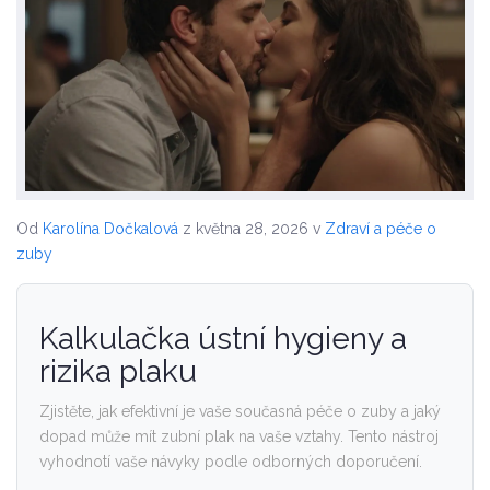
Od
Karolína Dočkalová
z května 28, 2026
v
Zdraví a péče o
zuby
Kalkulačka ústní hygieny a
rizika plaku
Zjistěte, jak efektivní je vaše současná péče o zuby a jaký
dopad může mít zubní plak na vaše vztahy. Tento nástroj
vyhodnotí vaše návyky podle odborných doporučení.