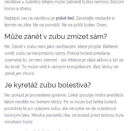
návštěva u zubního lékaře může zabránit týdnu nemoci, tisícům
korun a stresu.
Nejlepší čas na návštěvu je
právě teď
. Zavolejte, nastavte si
termín na zítra. Ne na pondělí. Ne na příští týden. Dnes.
Může zánět v zubu zmizet sám?
Ne. Zánět v zubu není jako nachlazení, které projde. Bakterie
uvnitř zubu se nevymažou samy. Pokud bolest přestane,
znamená to, že nerv zemřel - ale infekce je stále aktivní a šíří se
do kosti. To může vést k vážným komplikacím. Bez léčby se
zánět jen zhorší.
Je kyretáž zubu bolestivá?
Ne, pokud je provedena správně. Lékař použije místní anestézii,
takže necítíte nic během léčby. Po ní může být lehká bolest,
podobná té po vytažení zubu, ale obvykle se dá ovládnout
běžnými léky. Mnoho pacientů říká, že bolest před léčbou byla
mnohem horší.