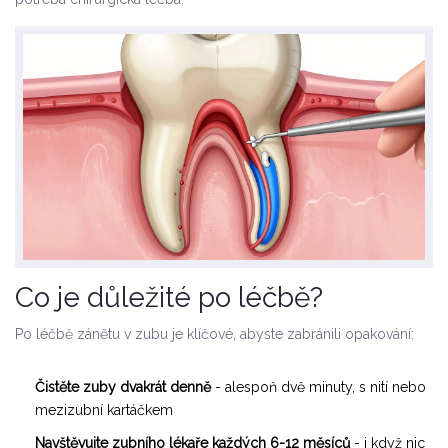
Co je důležité po léčbě?
Po léčbě zánětu v zubu je klíčové, abyste zabránili opakování:
Čistěte zuby dvakrát denně
- alespoň dvě minuty, s nití nebo
mezizubní kartáčkem
Navštěvujte zubního lékaře každých 6-12 měsíců
- i když nic