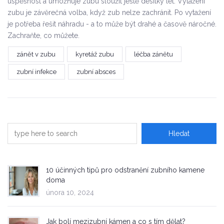
úspěšnost a umožňuje zubu sloužit ještě desítky let. Vytažení
zubu je závěrečná volba, když zub nelze zachránit. Po vytažení
je potřeba řešit náhradu - a to může být drahé a časově náročné.
Zachraňte, co můžete.
zánět v zubu
kyretáž zubu
léčba zánětu
zubní infekce
zubní absces
10 účinných tipů pro odstranění zubního kamene
doma
února 10, 2024
Jak bolí mezizubní kámen a co s tím dělat?