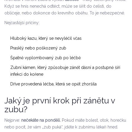
Když se hnis nenechá odtéct, může se šířit do čelisti, do
obličeje, nebo dokonce do krevního oběhu. To je nebezpečné.
Nejčastější příčiny:
Hluboký kazu, který se nevyléčil včas
Prasklý nebo poškozený zub
Špatně vyplombovaný zub po léčbě
Zubní kámen, který způsobuje zánět dásní a postupně šíří
infekci do kořene
Dříve provedená léčba, která se opět zhoršila
Jaký je první krok při zánětu v
zubu?
Nejprve:
nečekáte na pondělí.
Pokud máte bolest, otok, horečku
nebo pocit, že vám „zub puká“, jděte k zubnímu lékaři hned.