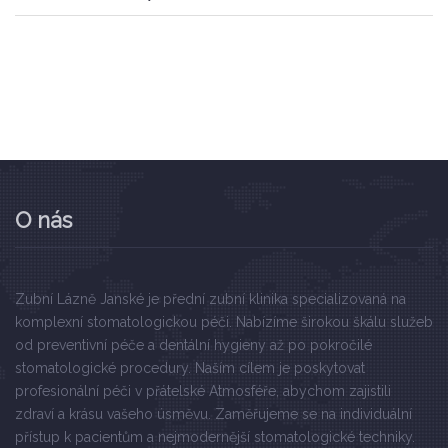
O nás
Zubní Lázně Janské je přední zubní klinika specializovaná na
komplexní stomatologickou péči. Nabízíme širokou škálu služeb
od preventivní péče a dentální hygieny až po pokročilé
stomatologické procedury. Naším cílem je poskytovat
profesionální péči v přátelské Atmosféře, abychom zajistili
zdraví a krásu vašeho úsměvu. Zaměřujeme se na individuální
přístup k pacientům a nejmodernější stomatologické techniky.