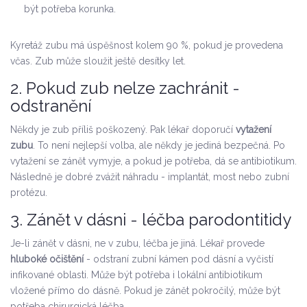
být potřeba korunka.
Kyretáž zubu má úspěšnost kolem 90 %, pokud je provedena
včas. Zub může sloužit ještě desítky let.
2. Pokud zub nelze zachránit -
odstranění
Někdy je zub příliš poškozený. Pak lékař doporučí
vytažení
zubu
. To není nejlepší volba, ale někdy je jediná bezpečná. Po
vytažení se zánět vymyje, a pokud je potřeba, dá se antibiotikum.
Následně je dobré zvážit náhradu - implantát, most nebo zubní
protézu.
3. Zánět v dásni - léčba parodontitidy
Je-li zánět v dásni, ne v zubu, léčba je jiná. Lékař provede
hluboké očištění
- odstraní zubní kámen pod dásní a vyčistí
infikované oblasti. Může být potřeba i lokální antibiotikum
vložené přímo do dásně. Pokud je zánět pokročilý, může být
potřeba chirurgická léčba.