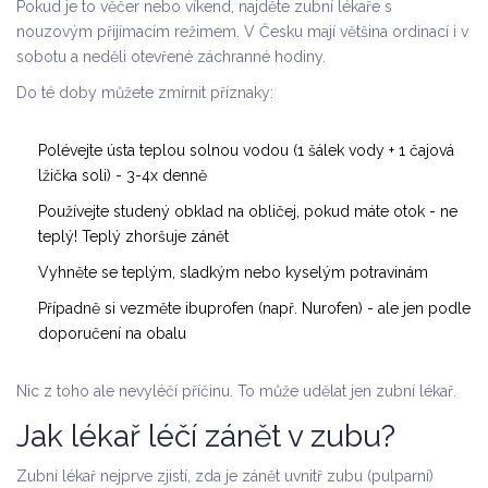
Pokud je to věčer nebo víkend, najděte zubní lékaře s
nouzovým přijímacím režimem. V Česku mají většina ordinací i v
sobotu a neděli otevřené záchranné hodiny.
Do té doby můžete zmírnit příznaky:
Polévejte ústa teplou solnou vodou (1 šálek vody + 1 čajová
lžička soli) - 3-4x denně
Používejte studený obklad na obličej, pokud máte otok - ne
teplý! Teplý zhoršuje zánět
Vyhněte se teplým, sladkým nebo kyselým potravinám
Případně si vezměte ibuprofen (např. Nurofen) - ale jen podle
doporučení na obalu
Nic z toho ale nevyléčí příčinu. To může udělat jen zubní lékař.
Jak lékař léčí zánět v zubu?
Zubní lékař nejprve zjistí, zda je zánět uvnitř zubu (pulparní)