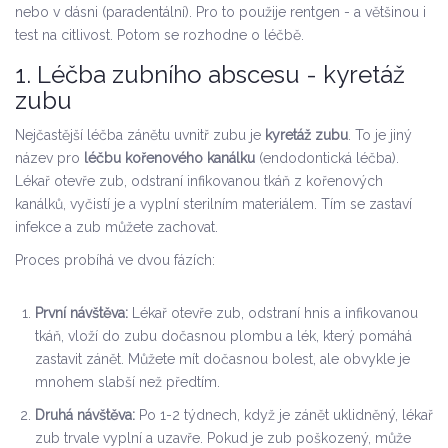
nebo v dásni (paradentální). Pro to použije rentgen - a většinou i
test na citlivost. Potom se rozhodne o léčbě.
1. Léčba zubního abscesu - kyretáž
zubu
Nejčastější léčba zánětu uvnitř zubu je
kyretáž zubu
. To je jiný
název pro
léčbu kořenového kanálku
(endodontická léčba).
Lékař otevře zub, odstraní infikovanou tkáň z kořenových
kanálků, vyčistí je a vyplní sterilním materiálem. Tím se zastaví
infekce a zub můžete zachovat.
Proces probíhá ve dvou fázích:
První návštěva:
Lékař otevře zub, odstraní hnis a infikovanou
tkáň, vloží do zubu dočasnou plombu a lék, který pomáhá
zastavit zánět. Můžete mít dočasnou bolest, ale obvykle je
mnohem slabší než předtím.
Druhá návštěva:
Po 1-2 týdnech, když je zánět uklidněný, lékař
zub trvale vyplní a uzavře. Pokud je zub poškozený, může