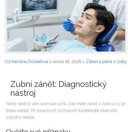
Od
Karolína Dočkalová
z února 18, 2026
v
Zdraví a péče o zuby
Zubní zánět: Diagnostický
nástroj
Tento nástroj vám pomůže určit, zda máte zánět v zubu a co je
třeba udělat. Při závažných příznacích kontaktujte okamžitě
zubního lékaře.
Ověřte své příznaky