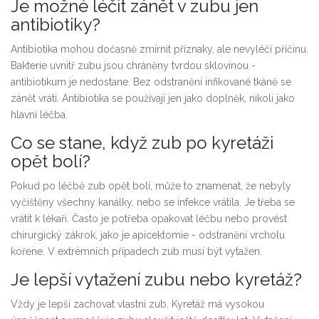
Je možné léčit zánět v zubu jen
antibiotiky?
Antibiotika mohou dočasně zmírnit příznaky, ale nevyléčí příčinu.
Bakterie uvnitř zubu jsou chráněny tvrdou sklovinou -
antibiotikum je nedostane. Bez odstranění infikované tkáně se
zánět vrátí. Antibiotika se používají jen jako doplněk, nikoli jako
hlavní léčba.
Co se stane, když zub po kyretáži
opět bolí?
Pokud po léčbě zub opět bolí, může to znamenat, že nebyly
vyčištěny všechny kanálky, nebo se infekce vrátila. Je třeba se
vrátit k lékaři. Často je potřeba opakovat léčbu nebo provést
chirurgický zákrok, jako je apicektomie - odstranění vrcholu
kořene. V extrémních případech zub musí být vytažen.
Je lepší vytažení zubu nebo kyretáž?
Vždy je lepší zachovat vlastní zub. Kyretáž má vysokou