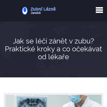
Kurkuma rizika
Zotavení po extrakci
Vyřazení z evidence
Zub 38 péče
Jak se léčí zánět v zubu?
Praktické kroky a co očekávat
od lékaře