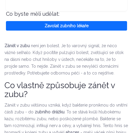
Co byste měli udělat:
Zavolat zubního lékaře
Zánět v zubu
není jen bolest. Je to varovný signál, že něco
vážně selhalo. Když pocítíte pulzující bolest, zvětšující se otok
na dásni nebo chuť hniloby v ústech, nečekáte na to, že to
projde samo. To nejde. Zánět v zubu se nevyléčí domácími
prostředky. Potřebujete odbornou péči - a to co nejdříve.
Co vlastně způsobuje zánět v
zubu?
Zánět v zubu většinou vzniká, když bakterie proniknou do vnitřní
části zubu - do
zubního drážku
. To se stává kvůli hlubokému
kazu, rozbitému zubu, nebo poškozené plombě. Bakterie se
tam rozmnožují, infikují nerv a cévy, a vytvářejí hnis. Tento hnis se
hromadí v kořeni zubu a vytváří
absces
- malý váček plný hnisu.