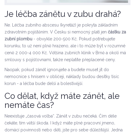
Je léčba zánětu v zubu drahá?
Ne. Léčba zubního abscesu (kyretáž) je pokryta základním
zdravotním pojištěním. V Česku si nemocný platí jen
částku za
zubní plombu
- obvykle 200-500 Kč. Pokud potřebujete
korunku, to už není plně hrazeno, ale i to může být v rozumné
ceně 2 000-4 000 Kč. Většina zubních klinik v Brně a okolí má
smlouvy s pojišťovnami, takže neplatíte přeplacené ceny.
Naopak, pokud zánět ignorujete a budete muset jít do
nemocnice s hnisem v obličeji, náklady budou desítky tisíc
korun - a léčba bude delší a bolestivější.
Co dělat, když máte zánět, ale
nemáte čas?
Neexistuje „časová volba“. Zánět v zubu nečeká. Čím déle
čekáte, tím větší škoda. I když máte plné pracovní jmeno,
domácí povinnosti nebo děti, jste pro sebe důležitější. Jedna