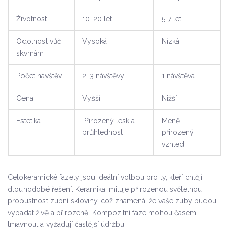
Životnost
10-20 let
5-7 let
Odolnost vůči
Vysoká
Nízká
skvrnám
Počet návštěv
2-3 návštěvy
1 návštěva
Cena
Vyšší
Nižší
Estetika
Přirozený lesk a
Méně
průhlednost
přirozený
vzhled
Celokeramické fazety jsou ideální volbou pro ty, kteří chtějí
dlouhodobé řešení. Keramika imituje přirozenou světelnou
propustnost zubní skloviny, což znamená, že vaše zuby budou
vypadat živě a přirozeně. Kompozitní fáze mohou časem
tmavnout a vyžadují častější údržbu.