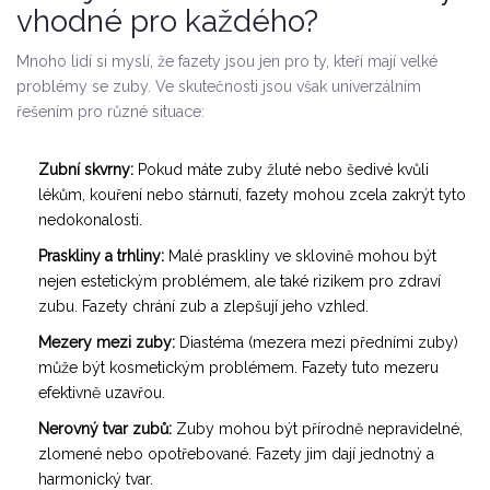
vhodné pro každého?
Mnoho lidí si myslí, že fazety jsou jen pro ty, kteří mají velké
problémy se zuby. Ve skutečnosti jsou však univerzálním
řešením pro různé situace:
Zubní skvrny:
Pokud máte zuby žluté nebo šedivé kvůli
lékům, kouření nebo stárnutí, fazety mohou zcela zakrýt tyto
nedokonalosti.
Praskliny a trhliny:
Malé praskliny ve sklovině mohou být
nejen estetickým problémem, ale také rizikem pro zdraví
zubu. Fazety chrání zub a zlepšují jeho vzhled.
Mezery mezi zuby:
Diastéma (mezera mezi předními zuby)
může být kosmetickým problémem. Fazety tuto mezeru
efektivně uzavřou.
Nerovný tvar zubů:
Zuby mohou být přírodně nepravidelné,
zlomené nebo opotřebované. Fazety jim dají jednotný a
harmonický tvar.