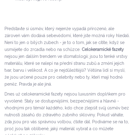
Představte si úsměv, který nejenže vypadá přirozeně, ale
zároveň vám dodává sebevědomí, které jste možná roky hledali.
Není to jen o bílých zubech - je to o tom, jak se cítíte, když se
usmějete do zrcadla nebo na schůzce.
Celokeramické fazety
nejsou jen dalším trendem ve stomatologii; jsou to tenké vrstvy
materiálu, které se nalepí na přední stranu zubů a změní jejich
tvar, barvu i velikost. A co je nejdůležitější? Většina lidí si myslí,
že jsou určené pouze pro celebrity nebo ty, kteří mají hodně
peněz. Pravda je ale jiná.
Dnes už celokeramické fazety nejsou luxusním doplňkem pro
vyvolené. Staly se dostupnějšími, bezpečnějšími a hlavně -
vhodnými pro téměř každého, kdo chce zlepšit svůj úsměv bez
nutnosti zásahů do zdravého zubního skloviny. Pokud váháte,
zda jsou pro vás správnou volbou, čtěte dál. Podíváme se na to,
proč jsou tak oblíbené, jaký materiál vybrat a co můžete