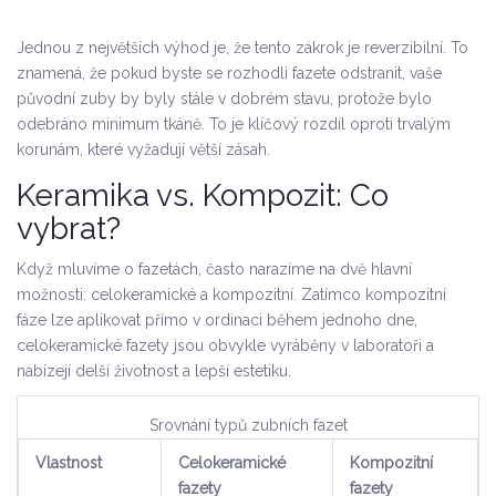
Jednou z největších výhod je, že tento zákrok je reverzibilní. To
znamená, že pokud byste se rozhodli fazete odstranit, vaše
původní zuby by byly stále v dobrém stavu, protože bylo
odebráno minimum tkáně. To je klíčový rozdíl oproti trvalým
korunám, které vyžadují větší zásah.
Keramika vs. Kompozit: Co
vybrat?
Když mluvíme o fazetách, často narazíme na dvě hlavní
možnosti: celokeramické a kompozitní. Zatímco kompozitní
fáze lze aplikovat přímo v ordinaci během jednoho dne,
celokeramické fazety jsou obvykle vyráběny v laboratoři a
nabízejí delší životnost a lepší estetiku.
Srovnání typů zubních fazet
Vlastnost
Celokeramické
Kompozitní
fazety
fazety