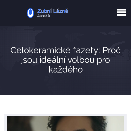
Kurkuma rizika
Zotavení po extrakci
Vyřazení z evidence
Zub 38 péče
Celokeramické fazety: Proč
jsou ideální volbou pro
každého