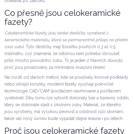
očekávat po zákroku.
Co přesně jsou celokeramické
fazety?
Celokeramické fazety jsou tenké destičky vyrobené z
keramického materiálu, které se permanentně přilepí na přední
část zubů.
Tyto destičky mají tloušťku pouhých 0,3 až 0,5
milimetru, což znamená, že většinou není potřeba obroušet
příliš mnoho původního zubu. To je jeden z hlavních důvodů,
proč jsou považovány za minimálně invazivní řešení.
Na rozdíl od starších metod, kde se používaly kovové podklady
nebo silnější korunky, moderní fazety využívají pokročilé
technologie CAD/CAM (počítačem navrhované a počítačem
vyráběné). Díky tomu lze vytvořit dokonalý tvar a barevný odstín,
který se dokonale sladí s okolními zuby. Materiál, ze kterého
jsou vyrobeny, má vysokou pevnost a odolnost vůči skvrnám,
takže váš nový úsměv bude vypadat stejně krásně i po letech.
Proč jsou celokeramické fazety