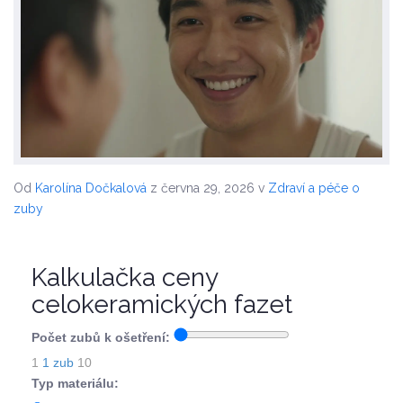
Od
Karolína Dočkalová
z června 29, 2026
v
Zdraví a péče o
zuby
Kalkulačka ceny
celokeramických fazet
Počet zubů k ošetření:
1
1 zub
10
Typ materiálu: