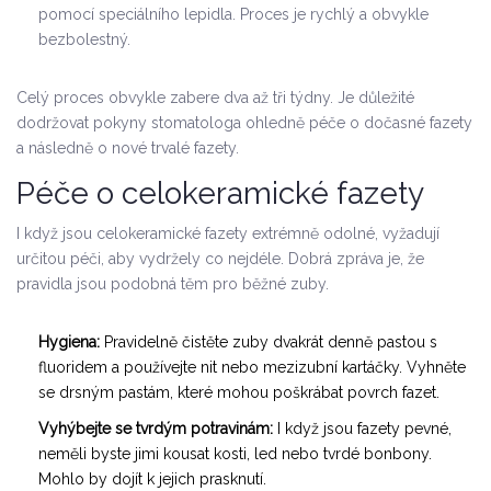
pomocí speciálního lepidla. Proces je rychlý a obvykle
bezbolestný.
Celý proces obvykle zabere dva až tři týdny. Je důležité
dodržovat pokyny stomatologa ohledně péče o dočasné fazety
a následně o nové trvalé fazety.
Péče o celokeramické fazety
I když jsou celokeramické fazety extrémně odolné, vyžadují
určitou péči, aby vydržely co nejdéle. Dobrá zpráva je, že
pravidla jsou podobná těm pro běžné zuby.
Hygiena:
Pravidelně čistěte zuby dvakrát denně pastou s
fluoridem a používejte nit nebo mezizubní kartáčky. Vyhněte
se drsným pastám, které mohou poškrábat povrch fazet.
Vyhýbejte se tvrdým potravinám:
I když jsou fazety pevné,
neměli byste jimi kousat kosti, led nebo tvrdé bonbony.
Mohlo by dojít k jejich prasknutí.