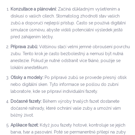
Konzultace a plánování:
Začíná důkladným vyšetřením a
diskusí o vašich cílech. Stomatolog zhodnotí stav vašich
zubů a doporučí nejlepší přístup. Často se používá digitální
simulace úsměvu, abyste viděli potenciální výsledek ještě
před zahájením léčby.
Příprava zubů:
Většinou stačí velmi jemné obroušení povrchu
zubu. Tento krok je často bezbolestný a nemusí být nutná
anestezie. Pokud je nutné odstranit více tkáně, použije se
lokální anestetikum.
Otisky a modely:
Po přípravě zubů se provede přesný otisk
nebo digitální sken. Tyto informace se pošlou do zubní
laboratoře, kde se připraví individuální fazety.
Dočasné fazety:
Během výroby trvalých fazet dostanete
dočasné náhrady, které ochrání vaše zuby a umožní vám
běžný život.
Aplikace fazet:
Když jsou fazety hotové, kontroluje se jejich
barva, tvar a pasování. Poté se permanentně přilepí na zuby