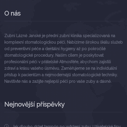
O nás
Zubní Lázně Janské je přední zubní klinika specializovaná na
komplexní stomatologickou péči. Nabízíme širokou škálu služeb
od preventivní péče a dentální hygieny až po pokročilé
stomatologické procedury. Naším cílem je poskytovat
profesionální péči v přátelské Atmosféře, abychom zajistili
zdraví a krásu vašeho úsměvu. Zaměřujeme se na individuální
přístup k pacientům a nejmodernější stomatologické techniky.
Navštivte nás a zažijte nejlepší péči pro vaše zuby a dásně.
Nejnovější příspěvky
Jak dlouho držet tampón po vytržení zubu: Uživatelské tipy