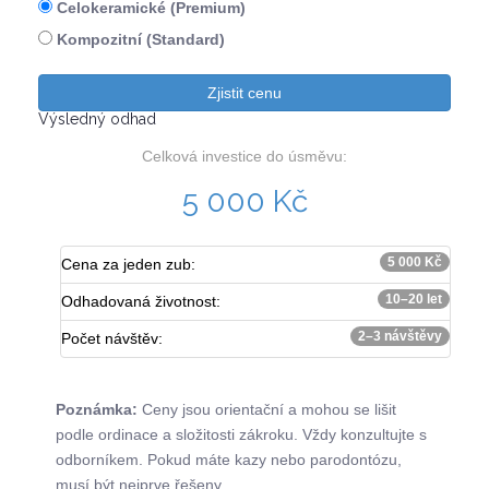
Celokeramické (Premium)
Kompozitní (Standard)
Zjistit cenu
Výsledný odhad
Celková investice do úsměvu:
5 000 Kč
5 000 Kč
Cena za jeden zub:
10–20 let
Odhadovaná životnost:
2–3 návštěvy
Počet návštěv:
Poznámka:
Ceny jsou orientační a mohou se lišit
podle ordinace a složitosti zákroku. Vždy konzultujte s
odborníkem. Pokud máte kazy nebo parodontózu,
musí být nejprve řešeny.