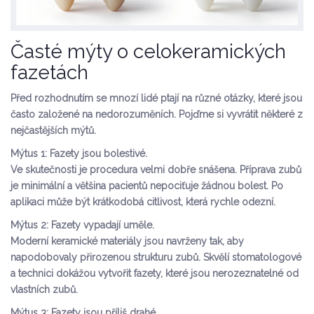
Časté mýty o celokeramických
fazetách
Před rozhodnutím se mnozí lidé ptají na různé otázky, které jsou
často založené na nedorozuměních. Pojďme si vyvrátit některé z
nejčastějších mýtů.
Mýtus 1: Fazety jsou bolestivé.
Ve skutečnosti je procedura velmi dobře snášena. Příprava zubů
je minimální a většina pacientů nepociťuje žádnou bolest. Po
aplikaci může být krátkodobá citlivost, která rychle odezní.
Mýtus 2: Fazety vypadají uměle.
Moderní keramické materiály jsou navrženy tak, aby
napodobovaly přirozenou strukturu zubů. Skvělí stomatologové
a technici dokážou vytvořit fazety, které jsou nerozeznatelné od
vlastních zubů.
Mýtus 3: Fazety jsou příliš drahé.