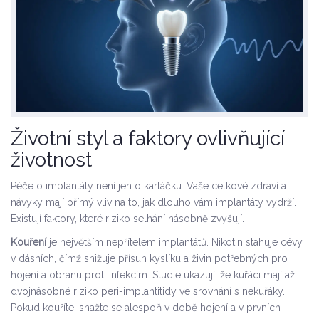
Životní styl a faktory ovlivňující
životnost
Péče o implantáty není jen o kartáčku. Vaše celkové zdraví a
návyky mají přímý vliv na to, jak dlouho vám implantáty vydrží.
Existují faktory, které riziko selhání násobně zvyšují.
Kouření
je největším nepřítelem implantátů. Nikotin stahuje cévy
v dásních, čímž snižuje přísun kyslíku a živin potřebných pro
hojení a obranu proti infekcím. Studie ukazují, že kuřáci mají až
dvojnásobné riziko peri-implantitidy ve srovnání s nekuřáky.
Pokud kouříte, snažte se alespoň v době hojení a v prvních