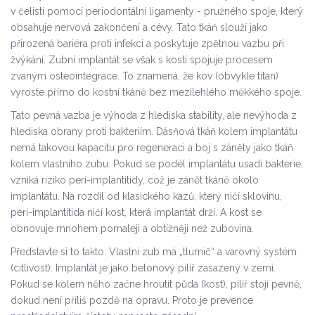
v čelisti pomocí periodontální ligamenty - pružného spoje, který
obsahuje nervová zakončení a cévy. Tato tkáň slouží jako
přirozená bariéra proti infekci a poskytuje zpětnou vazbu při
žvýkání.
Zubní implantát
se však s kostí spojuje procesem
zvaným
osteointegrace
. To znamená, že kov (obvykle titan)
vyroste přímo do kostní tkáně bez mezilehlého měkkého spoje.
Tato pevná vazba je výhoda z hlediska stability, ale nevýhoda z
hlediska obrany proti bakteriím. Dásňová tkáň kolem implantátu
nemá takovou kapacitu pro regeneraci a boj s záněty jako tkáň
kolem vlastního zubu. Pokud se podél implantátu usadí bakterie,
vzniká riziko
peri-implantitidy
, což je zánět tkáně okolo
implantátu. Na rozdíl od klasického kazů, který ničí sklovinu,
peri-implantitida ničí kost, která implantát drží. A kost se
obnovuje mnohem pomaleji a obtížněji než zubovina.
Představte si to takto: Vlastní zub má „tlumič“ a varovný systém
(citlivost). Implantát je jako betonový pilíř zasazený v zemi.
Pokud se kolem něho začne hroutit půda (kost), pilíř stojí pevně,
dokud není příliš pozdě na opravu. Proto je prevence