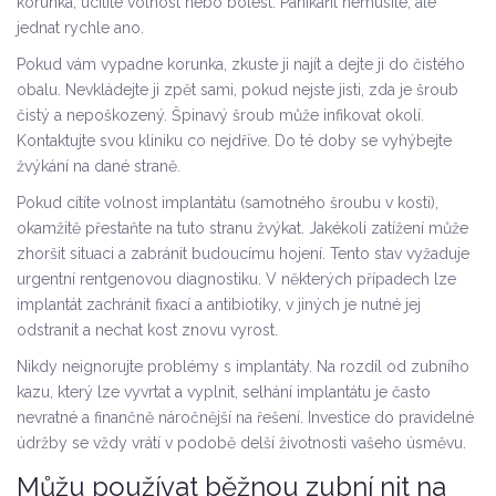
korunka, ucítíte volnost nebo bolest. Panikařit nemusíte, ale
jednat rychle ano.
Pokud vám vypadne korunka, zkuste ji najít a dejte ji do čistého
obalu. Nevkládejte ji zpět sami, pokud nejste jisti, zda je šroub
čistý a nepoškozený. Špinavý šroub může infikovat okolí.
Kontaktujte svou kliniku co nejdříve. Do té doby se vyhýbejte
žvýkání na dané straně.
Pokud cítíte volnost implantátu (samotného šroubu v kosti),
okamžitě přestaňte na tuto stranu žvýkat. Jakékoli zatížení může
zhoršit situaci a zabránit budoucímu hojení. Tento stav vyžaduje
urgentní rentgenovou diagnostiku. V některých případech lze
implantát zachránit fixací a antibiotiky, v jiných je nutné jej
odstranit a nechat kost znovu vyrost.
Nikdy neignorujte problémy s implantáty. Na rozdíl od zubního
kazu, který lze vyvrtat a vyplnit, selhání implantátu je často
nevratné a finančně náročnější na řešení. Investice do pravidelné
údržby se vždy vrátí v podobě delší životnosti vašeho úsměvu.
Můžu používat běžnou zubní nit na