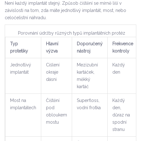
Není každý implantát stejný. Způsob čištění se mírně liší v
závislosti na tom, zda máte jednotlivý implantát, most, nebo
celočelistní náhradu.
Porovnání údržby různých typů implantátních protéz
Typ
Hlavní
Doporučený
Frekvence
protetiky
výzva
nástroj
kontroly
Jednotlivý
Cišlení
Mezizubní
Každý
implantát
okraje
kartáček,
den
dásni
měkký
kartáč
Most na
Čištění
Superfloss,
Každý
implantátech
pod
vodní frotka
den,
obloukem
důraz na
mostu
spodní
stranu