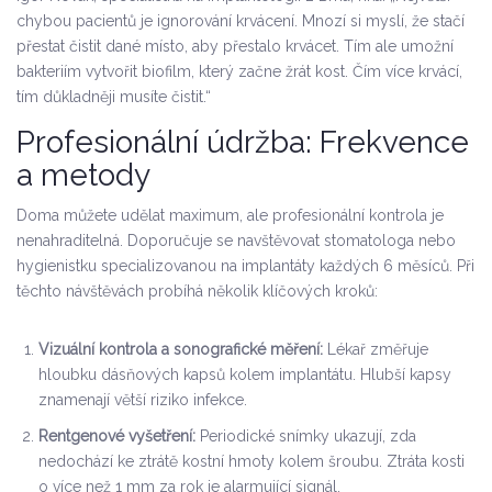
chybou pacientů je ignorování krvácení. Mnozí si myslí, že stačí
přestat čistit dané místo, aby přestalo krvácet. Tím ale umožní
bakteriím vytvořit biofilm, který začne žrát kost. Čím více krvácí,
tím důkladněji musíte čistit.“
Profesionální údržba: Frekvence
a metody
Doma můžete udělat maximum, ale profesionální kontrola je
nenahraditelná. Doporučuje se navštěvovat stomatologa nebo
hygienistku specializovanou na implantáty každých 6 měsíců. Při
těchto návštěvách probíhá několik klíčových kroků:
Vizuální kontrola a sonografické měření:
Lékař změřuje
hloubku dásňových kapsů kolem implantátu. Hlubší kapsy
znamenají větší riziko infekce.
Rentgenové vyšetření:
Periodické snímky ukazují, zda
nedochází ke ztrátě kostní hmoty kolem šroubu. Ztráta kosti
o více než 1 mm za rok je alarmující signál.