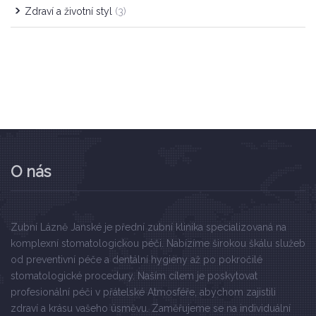
Zdraví a životní styl
(3)
O nás
Zubní Lázně Janské je přední zubní klinika specializovaná na
komplexní stomatologickou péči. Nabízíme širokou škálu služeb
od preventivní péče a dentální hygieny až po pokročilé
stomatologické procedury. Naším cílem je poskytovat
profesionální péči v přátelské Atmosféře, abychom zajistili
zdraví a krásu vašeho úsměvu. Zaměřujeme se na individuální