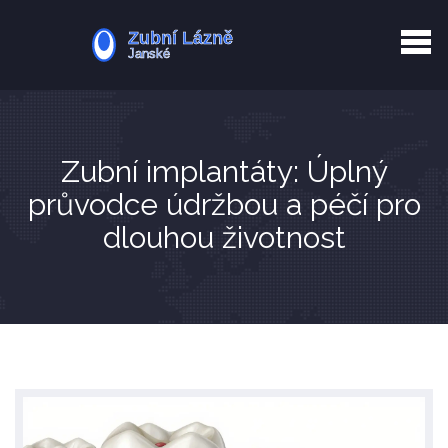
Kurkuma rizika
Zotavení po extrakci
Vyřazení z evidence
Zub 38 péče
Zubní implantáty: Úplný
průvodce údržbou a péčí pro
dlouhou životnost