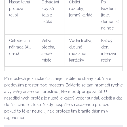
Nasaditelná
Odvádění
Čisticí
Po
protéza
zbytků
roztoky,
každém
(clip)
jídla z
jemný kartáč
jídle,
háčků
demontáž
na noc
Celočelistní
Velká
Vodní frotka,
Každý
náhrada (All-
plocha,
dlouhé
den,
on-4)
slepé
mezizubní
intenzivní
místo
kartáčky
režim
Při mostech je kritické čistit nejen viditelné strany zubů, ale
především prostor pod mostem. Bakterie se tam hromadí rychle
a vytvářejí anaerobní prostředí, které podporuje zánět. U
nasaditelných protéz je nutné je každý večer sundat, očistit a dát
do čisticího roztoku. Nikdy nespište s nasazenou protézu,
pokud to lékař neurčil jinak, protože tím bráníte dásním v
regeneraci.