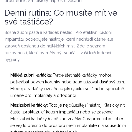
prostřednictvím čistoty naprosto zásadní.
Denní rutina: Co musíte mít ve
své taštičce?
Běžná zubní pasta a kartáček nestačí. Pro efektivní
čištění
implantátů
potřebujete nástroje, které nedráždí dásně, ale
zároveň dostanou do nejtěžších míst. Zde je seznam
nezbytností, které by měly být součástí vaší každodenní
hygieny:
Měkká zubní kartáčka:
Tvrdě štětinaté kartáčky mohou
poškrábat povrch korunky nebo traumatizovat dásňový lem.
Hledejte kartáčky označené jako „extra soft“ nebo speciálně
určené pro implantáty a ortodoncii.
Mezizubní kartáčky:
Toto je nejdůležitější nástroj. Klasický nit
často „prokluzuje" kolem implantátu nebo se zasekne.
Mezizubní kartáčky (například značky Curaprox nebo TePe)
se vejdo přesně do prostoru mezi implantátem a sousedním