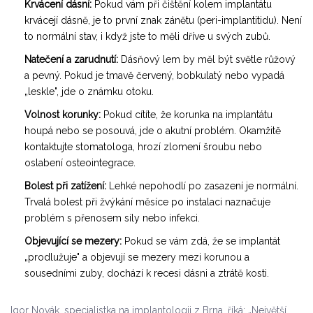
Krvácení dásní:
Pokud vám při čištění kolem implantátu
krvácejí dásně, je to první znak zánětu (peri-implantitidu). Není
to normální stav, i když jste to měli dříve u svých zubů.
Natečení a zarudnutí:
Dásňový lem by měl být světle růžový
a pevný. Pokud je tmavě červený, bobkulatý nebo vypadá
„leskle", jde o známku otoku.
Volnost korunky:
Pokud cítíte, že korunka na implantátu
houpá nebo se posouvá, jde o akutní problém. Okamžitě
kontaktujte stomatologa, hrozí zlomení šroubu nebo
oslabení osteointegrace.
Bolest při zatížení:
Lehké nepohodlí po zasazení je normální.
Trvalá bolest při žvýkání měsíce po instalaci naznačuje
problém s přenosem síly nebo infekci.
Objevující se mezery:
Pokud se vám zdá, že se implantát
„prodlužuje" a objevují se mezery mezi korunou a
sousedními zuby, dochází k recesi dásni a ztrátě kosti.
Igor Novák, specialistka na implantologii z Brna, říká: „Největší