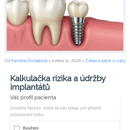
Od
Karolína Dočkalová
z května 12, 2026
v
Zdraví a péče o zuby
Kalkulačka rizika a údržby
implantátů
Váš profil pacienta
Označte faktory, které se vás týkají, pro přesné
zhodnocení rizika.
Kouření