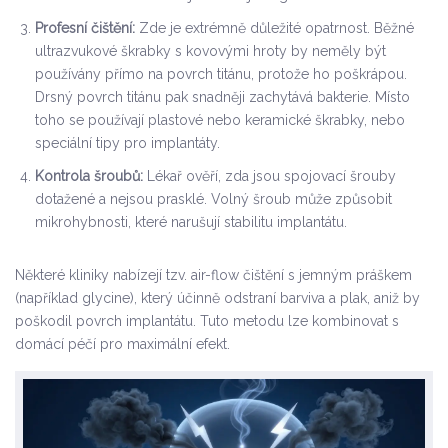
Profesní čištění:
Zde je extrémně důležité opatrnost. Běžné
ultrazvukové škrabky s kovovými hroty by neměly být
používány přímo na povrch titánu, protože ho poškrápou.
Drsný povrch titánu pak snadněji zachytává bakterie. Místo
toho se používají plastové nebo keramické škrabky, nebo
speciální tipy pro implantáty.
Kontrola šroubů:
Lékař ověří, zda jsou spojovací šrouby
dotažené a nejsou prasklé. Volný šroub může způsobit
mikrohybnosti, které narušují stabilitu implantátu.
Některé kliniky nabízejí tzv. air-flow čištění s jemným práškem
(například glycine), který účinně odstraní barviva a plak, aniž by
poškodil povrch implantátu. Tuto metodu lze kombinovat s
domácí péčí pro maximální efekt.