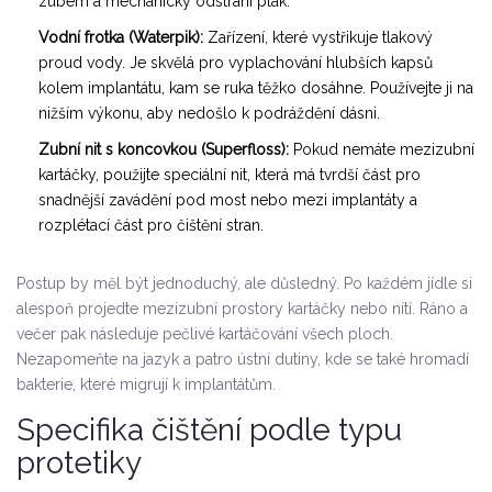
zubem a mechanicky odstraní plak.
Vodní frotka (Waterpik):
Zařízení, které vystřikuje tlakový
proud vody. Je skvělá pro vyplachování hlubších kapsů
kolem implantátu, kam se ruka těžko dosáhne. Používejte ji na
nižším výkonu, aby nedošlo k podráždění dásni.
Zubní nit s koncovkou (Superfloss):
Pokud nemáte mezizubní
kartáčky, použijte speciální nit, která má tvrdší část pro
snadnější zavádění pod most nebo mezi implantáty a
rozplétací část pro čištění stran.
Postup by měl být jednoduchý, ale důsledný. Po každém jídle si
alespoň projedte mezizubní prostory kartáčky nebo nítí. Ráno a
večer pak následuje pečlivé kartáčování všech ploch.
Nezapomeňte na jazyk a patro ústní dutiny, kde se také hromadí
bakterie, které migrují k implantátům.
Specifika čištění podle typu
protetiky