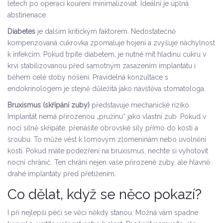
letech po operaci kouření minimalizovat. Ideální je úplná
abstinenace.
Diabetes
je dalším kritickým faktorem. Nedostatečně
kompenzovaná cukrovka zpomaluje hojení a zvyšuje náchylnost
k infekcím. Pokud trpíte diabetem, je nutné mít hladinu cukru v
krvi stabilizovanou před samotným zasazením implantátu i
během celé doby nošení. Pravidelná konzultace s
endokrinologem je stejně důležitá jako návštěva stomatologa.
Bruxismus (skřípání zuby)
představuje mechanické riziko.
Implantát nemá přirozenou „pružinu“ jako vlastní zub. Pokud v
noci silně skřípáte, přenášíte obrovské síly přímo do kosti a
šroubu. To může vést k lomovým zlomeninám nebo uvolnění
kosti. Pokud máte podezření na bruxismus, nechte si vyhotovit
nocní chránič. Ten chrání nejen vaše přirozené zuby, ale hlavně
drahé implantáty před přetížením.
Co dělat, když se něco pokazí?
I při nejlepší péči se věci někdy stanou. Možná vám spadne