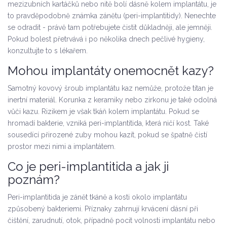
mezizubních kartáčků nebo nitě bolí dásně kolem implantátu, je
to pravděpodobně známka zánětu (peri-implantitidy). Nenechte
se odradit - právě tam potřebujete čistit důkladněji, ale jemněji.
Pokud bolest přetrvává i po několika dnech pečlivé hygieny,
konzultujte to s lékařem.
Mohou implantáty onemocnět kazy?
Samotný kovový šroub implantátu kaz nemůže, protože titan je
inertní materiál. Korunka z keramiky nebo zirkonu je také odolná
vůči kazu. Rizikem je však tkáň kolem implantátu. Pokud se
hromadí bakterie, vzniká peri-implantitida, která ničí kost. Také
sousedící přirozené zuby mohou kazít, pokud se špatně čistí
prostor mezi nimi a implantátem.
Co je peri-implantitida a jak ji
poznám?
Peri-implantitida je zánět tkáně a kosti okolo implantátu
způsobený bakteriemi. Příznaky zahrnují krvácení dásní při
čištění, zarudnutí, otok, případně pocit volnosti implantátu nebo