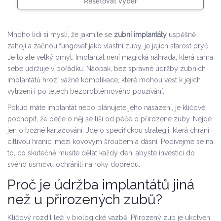
Resetovat výběr
Mnoho lidí si myslí, že jakmile se
zubní implantáty
úspěšně
zahojí a začnou fungovat jako vlastní zuby, je jejich starost pryč.
Je to ale velký omyl. Implantát není magická náhrada, která sama
sebe udržuje v pořádku. Naopak, bez správné
údržby zubních
implantátů
hrozí vážné komplikace, které mohou vést k jejich
vytržení i po letech bezproblémového používání.
Pokud máte implantát nebo plánujete jeho nasazení, je klíčové
pochopit, že péče o něj se liší od péče o přirozené zuby. Nejde
jen o běžné kartáčování. Jde o specifickou strategii, která chrání
citlivou hranici mezi kovovým šroubem a dásní. Podívejme se na
to, co skutečně musíte dělat každý den, abyste investici do
svého úsměvu ochránili na roky dopředu.
Proč je údržba implantátů jiná
než u přirozených zubů?
Klíčový rozdíl leží v biologické vazbě. Přirozený zub je ukotven