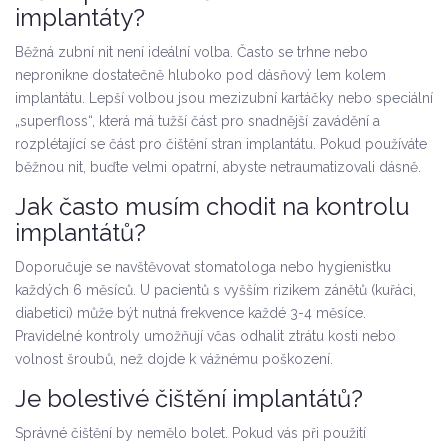
implantáty?
Běžná zubní nit není ideální volba. Často se trhne nebo
nepronikne dostatečně hluboko pod dásňový lem kolem
implantátu. Lepší volbou jsou mezizubní kartáčky nebo speciální
„superfloss“, která má tužší část pro snadnější zavádění a
rozplétající se část pro čištění stran implantátu. Pokud používáte
běžnou nit, buďte velmi opatrní, abyste netraumatizovali dásně.
Jak často musím chodit na kontrolu
implantátů?
Doporučuje se navštěvovat stomatologa nebo hygienistku
každých 6 měsíců. U pacientů s vyšším rizikem zánětů (kuřáci,
diabetici) může být nutná frekvence každé 3-4 měsíce.
Pravidelné kontroly umožňují včas odhalit ztrátu kosti nebo
volnost šroubů, než dojde k vážnému poškození.
Je bolestivé čištění implantátů?
Správné čištění by nemělo bolet. Pokud vás při použití